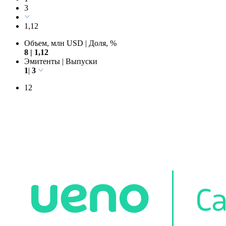
3
1,12
Объем, млн USD
|
Доля, %
8
|
1,12
Эмитенты
|
Выпуски
1
|
3
12