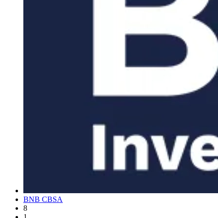
BNB CBSA
8
1