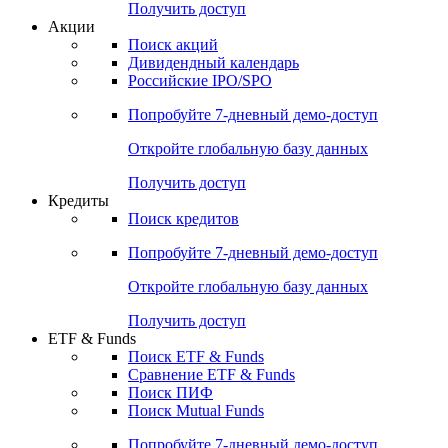
Получить доступ
Акции
Поиск акций
Дивидендный календарь
Российские IPO/SPO
Попробуйте
7-дневный
демо-доступ
Откройте глобальную базу данных
Получить доступ
Кредиты
Поиск кредитов
Попробуйте
7-дневный
демо-доступ
Откройте глобальную базу данных
Получить доступ
ETF & Funds
Поиск ETF & Funds
Сравнение ETF & Funds
Поиск ПИФ
Поиск Mutual Funds
Попробуйте
7-дневный
демо-доступ