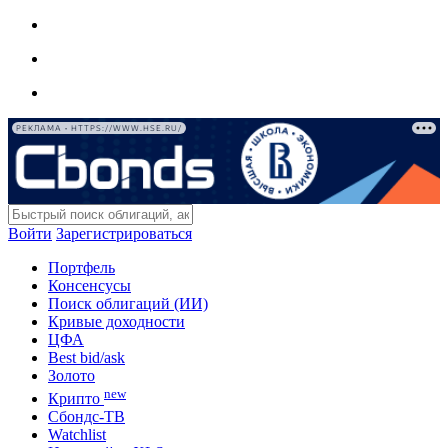
РЕКЛАМА • HTTPS://WWW.HSE.RU/
Войти
Зарегистрироваться
Портфель
Консенсусы
Поиск облигаций (ИИ)
Кривые доходности
ЦФА
Best bid/ask
Золото
new
Крипто
Сбондс-ТВ
Watchlist