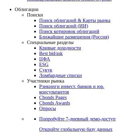
Облигации
Поиски
Поиск облигаций & Карты рынка
Поиск облигаций (ИИ)
Поиск котировок облигаций
Ближайшие размещения (Россия)
Специальные разделы
Кривые доходности
Best bid/ask
ЦФА
ESG
Сукук
Ломбардные списки
Участники рынка
Рэнкинги инвест. банков и юр.
консультантов
Cbonds Pages
Cbonds Awards
Опросы
Попробуйте
7-дневный
демо-доступ
Откройте глобальную базу данных