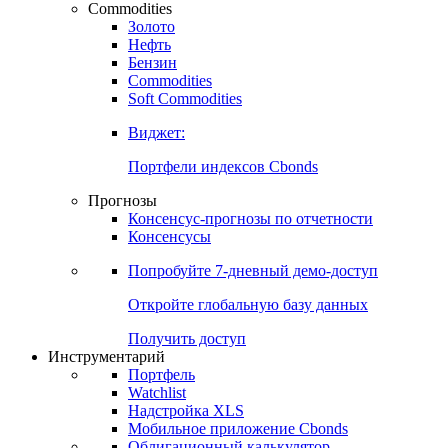
Commodities
Золото
Нефть
Бензин
Commodities
Soft Commodities
Виджет:
Портфели индексов Cbonds
Прогнозы
Консенсус-прогнозы по отчетности
Консенсусы
Попробуйте
7-дневный
демо-доступ
Откройте глобальную базу данных
Получить доступ
Инструментарий
Портфель
Watchlist
Надстройка XLS
Мобильное приложение Cbonds
Облигационный калькулятор