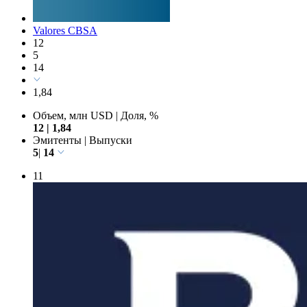
Valores CBSA
12
5
14
1,84
Объем, млн USD
|
Доля, %
12
|
1,84
Эмитенты
|
Выпуски
5
|
14
11