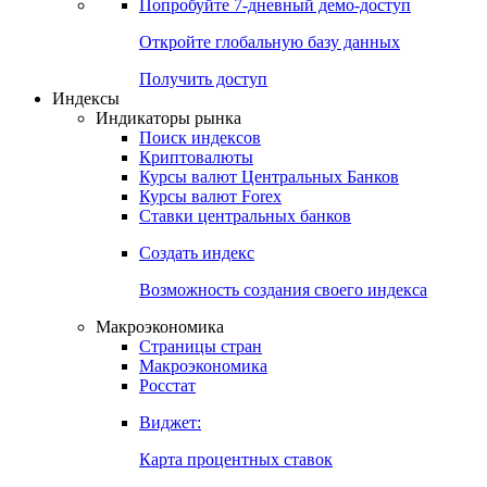
Попробуйте
7-дневный
демо-доступ
Откройте глобальную базу данных
Получить доступ
Индексы
Индикаторы рынка
Поиск индексов
Криптовалюты
Курсы валют Центральных Банков
Курсы валют Forex
Ставки центральных банков
Создать индекс
Возможность создания своего индекса
Макроэкономика
Страницы стран
Макроэкономика
Росстат
Виджет:
Карта процентных ставок