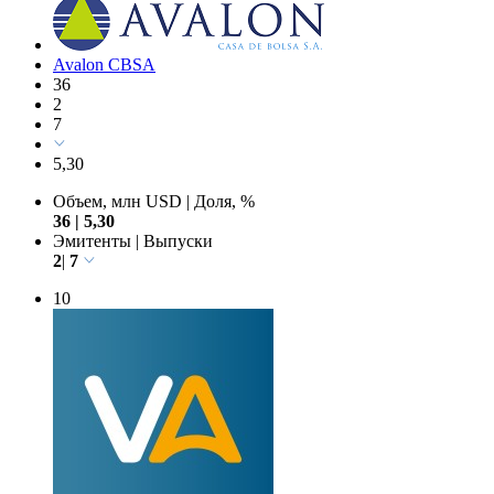
Avalon CBSA
36
2
7
5,30
Объем, млн USD
|
Доля, %
36
|
5,30
Эмитенты
|
Выпуски
2
|
7
10