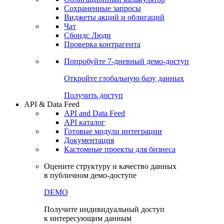
Сохраненные запросы
Виджеты акций и облигаций
Чат
Сбондс Люди
Проверка контрагента
Попробуйте
7-дневный
демо-доступ
Откройте глобальную базу данных
Получить доступ
API & Data Feed
API and Data Feed
API каталог
Готовые модули интеграции
Документация
Кастомные проекты для бизнеса
Оцените структуру и качество данных
в публичном демо-доступе
DEMO
Получите индивидуальный доступ
к интересующим данным