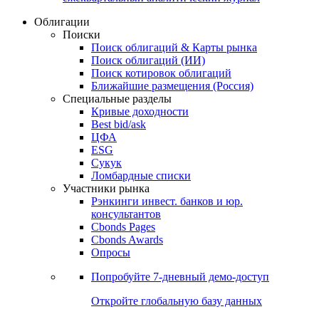
Облигации
Поиски
Поиск облигаций & Карты рынка
Поиск облигаций (ИИ)
Поиск котировок облигаций
Ближайшие размещения (Россия)
Специальные разделы
Кривые доходности
Best bid/ask
ЦФА
ESG
Сукук
Ломбардные списки
Участники рынка
Рэнкинги инвест. банков и юр.
консультантов
Cbonds Pages
Cbonds Awards
Опросы
Попробуйте
7-дневный
демо-доступ
Откройте глобальную базу данных