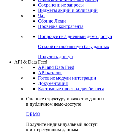
Сохраненные запросы
Виджеты акций и облигаций
Чат
Сбондс Люди
Проверка контрагента
Попробуйте
7-дневный
демо-доступ
Откройте глобальную базу данных
Получить доступ
API & Data Feed
API and Data Feed
API каталог
Готовые модули интеграции
Документация
Кастомные проекты для бизнеса
Оцените структуру и качество данных
в публичном демо-доступе
DEMO
Получите индивидуальный доступ
к интересующим данным