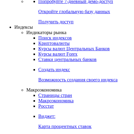
Попробуйте
7-дневный
демо-доступ
Откройте глобальную базу данных
Получить доступ
Индексы
Индикаторы рынка
Поиск индексов
Криптовалюты
Курсы валют Центральных Банков
Курсы валют Forex
Ставки центральных банков
Создать индекс
Возможность создания своего индекса
Макроэкономика
Страницы стран
Макроэкономика
Росстат
Виджет:
Карта процентных ставок