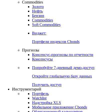
Commodities
Золото
Нефть
Бензин
Commodities
Soft Commodities
Виджет:
Портфели индексов Cbonds
Прогнозы
Консенсус-прогнозы по отчетности
Консенсусы
Попробуйте
7-дневный
демо-доступ
Откройте глобальную базу данных
Получить доступ
Инструментарий
Портфель
Watchlist
Надстройка XLS
Мобильное приложение Cbonds
Облигационный калькулятор