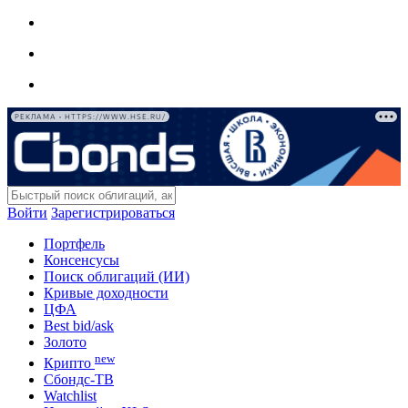
РЕКЛАМА • HTTPS://WWW.HSE.RU/
Войти
Зарегистрироваться
Портфель
Консенсусы
Поиск облигаций (ИИ)
Кривые доходности
ЦФА
Best bid/ask
Золото
new
Крипто
Сбондс-ТВ
Watchlist