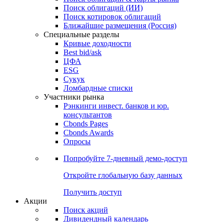
Поиск облигаций (ИИ)
Поиск котировок облигаций
Ближайшие размещения (Россия)
Специальные разделы
Кривые доходности
Best bid/ask
ЦФА
ESG
Сукук
Ломбардные списки
Участники рынка
Рэнкинги инвест. банков и юр.
консультантов
Cbonds Pages
Cbonds Awards
Опросы
Попробуйте
7-дневный
демо-доступ
Откройте глобальную базу данных
Получить доступ
Акции
Поиск акций
Дивидендный календарь