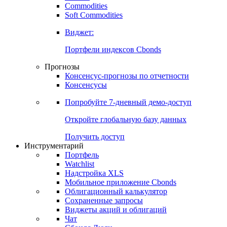
Commodities
Soft Commodities
Виджет:
Портфели индексов Cbonds
Прогнозы
Консенсус-прогнозы по отчетности
Консенсусы
Попробуйте
7-дневный
демо-доступ
Откройте глобальную базу данных
Получить доступ
Инструментарий
Портфель
Watchlist
Надстройка XLS
Мобильное приложение Cbonds
Облигационный калькулятор
Сохраненные запросы
Виджеты акций и облигаций
Чат