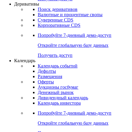
Деривативы
Поиск деривативов
Валютные и процентные свопы
Суверенные CDS
Корпоративные CDS
Попробуйте
7-дневный
демо-доступ
Откройте глобальную базу данных
Получить доступ
Календарь
Календарь событий
Дефолты
Размещения
Оферты
Аукционы госбумаг
Денежный рынок
Дивидендный календарь
Календарь инвестора
Попробуйте
7-дневный
демо-доступ
Откройте глобальную базу данных