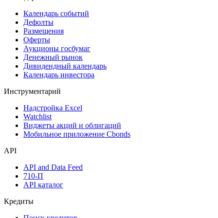
Календарь событий
Дефолты
Размещения
Оферты
Аукционы госбумаг
Денежный рынок
Дивидендный календарь
Календарь инвестора
Инструментарий
Надстройка Excel
Watchlist
Виджеты акций и облигаций
Мобильное приложение Cbonds
API
API and Data Feed
710-П
API каталог
Кредиты
Поиск кредитов