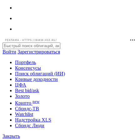
РЕКЛАМА • HTTPS://WWW.HSE.RU/
Войти
Зарегистрироваться
Портфель
Консенсусы
Поиск облигаций (ИИ)
Кривые доходности
ЦФА
Best bid/ask
Золото
new
Крипто
Сбондс-ТВ
Watchlist
Надстройка XLS
Сбондс Люди
Закрыть