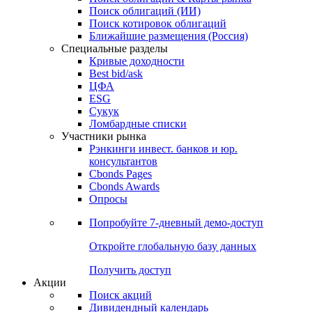
Облигации
Поиски
Поиск облигаций & Карты рынка
Поиск облигаций (ИИ)
Поиск котировок облигаций
Ближайшие размещения (Россия)
Специальные разделы
Кривые доходности
Best bid/ask
ЦФА
ESG
Сукук
Ломбардные списки
Участники рынка
Рэнкинги инвест. банков и юр.
консультантов
Cbonds Pages
Cbonds Awards
Опросы
Попробуйте
7-дневный
демо-доступ
Откройте глобальную базу данных