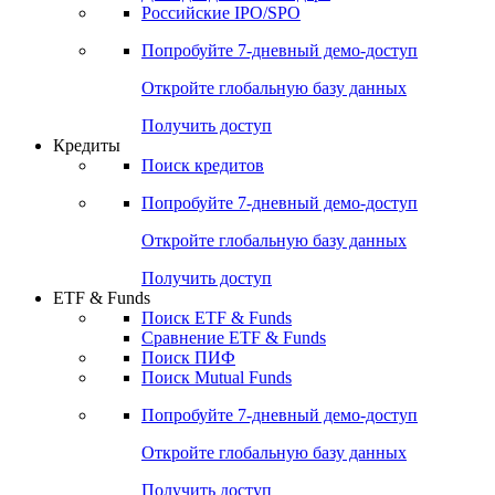
Получить доступ
Акции
Поиск акций
Дивидендный календарь
Российские IPO/SPO
Попробуйте
7-дневный
демо-доступ
Откройте глобальную базу данных
Получить доступ
Кредиты
Поиск кредитов
Попробуйте
7-дневный
демо-доступ
Откройте глобальную базу данных
Получить доступ
ETF & Funds
Поиск ETF & Funds
Сравнение ETF & Funds
Поиск ПИФ
Поиск Mutual Funds
Попробуйте
7-дневный
демо-доступ