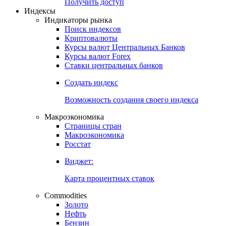
Попробуйте
7-дневный
демо-доступ
Откройте глобальную базу данных
Получить доступ
Индексы
Индикаторы рынка
Поиск индексов
Криптовалюты
Курсы валют Центральных Банков
Курсы валют Forex
Ставки центральных банков
Создать индекс
Возможность создания своего индекса
Макроэкономика
Страницы стран
Макроэкономика
Росстат
Виджет:
Карта процентных ставок