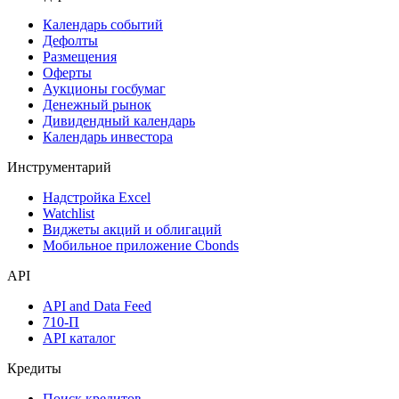
Поиск акций
Дивидендный календарь
Календарь
Календарь событий
Дефолты
Размещения
Оферты
Аукционы госбумаг
Денежный рынок
Дивидендный календарь
Календарь инвестора
Инструментарий
Надстройка Excel
Watchlist
Виджеты акций и облигаций
Мобильное приложение Cbonds
API
API and Data Feed
710-П
API каталог