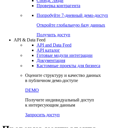
Сохраненные запросы
Виджеты акций и облигаций
Чат
Сбондс Люди
Проверка контрагента
Попробуйте
7-дневный
демо-доступ
Откройте глобальную базу данных
Получить доступ
API & Data Feed
API and Data Feed
API каталог
Готовые модули интеграции
Документация
Кастомные проекты для бизнеса
Оцените структуру и качество данных
в публичном демо-доступе
DEMO
Получите индивидуальный доступ
к интересующим данным