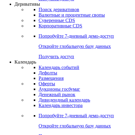
Откройте глобальную базу данных
Получить доступ
Деривативы
Поиск деривативов
Валютные и процентные свопы
Суверенные CDS
Корпоративные CDS
Попробуйте
7-дневный
демо-доступ
Откройте глобальную базу данных
Получить доступ
Календарь
Календарь событий
Дефолты
Размещения
Оферты
Аукционы госбумаг
Денежный рынок
Дивидендный календарь
Календарь инвестора