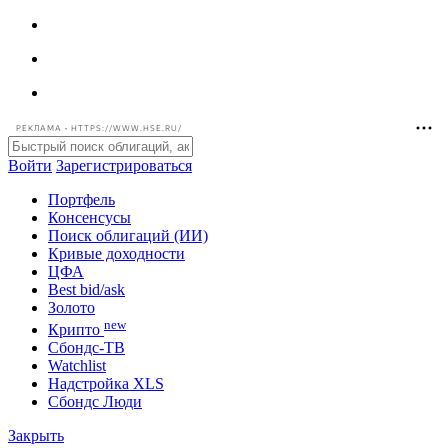
РЕКЛАМА • HTTPS://WWW.HSE.RU/
Войти
Зарегистрироваться
Портфель
Консенсусы
Поиск облигаций (ИИ)
Кривые доходности
ЦФА
Best bid/ask
Золото
new
Крипто
Сбондс-ТВ
Watchlist