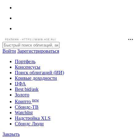
РЕКЛАМА • HTTPS://WWW.HSE.RU/
Войти
Зарегистрироваться
Портфель
Консенсусы
Поиск облигаций (ИИ)
Кривые доходности
ЦФА
Best bid/ask
Золото
new
Крипто
Сбондс-ТВ
Watchlist