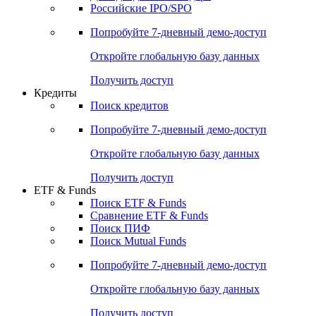
Получить доступ
Акции
Поиск акций
Дивидендный календарь
Российские IPO/SPO
Попробуйте
7-дневный
демо-доступ
Откройте глобальную базу данных
Получить доступ
Кредиты
Поиск кредитов
Попробуйте
7-дневный
демо-доступ
Откройте глобальную базу данных
Получить доступ
ETF & Funds
Поиск ETF & Funds
Сравнение ETF & Funds
Поиск ПИФ
Поиск Mutual Funds
Попробуйте
7-дневный
демо-доступ