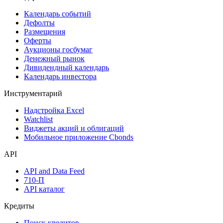
Поиск акций
Дивидендный календарь
Календарь
Календарь событий
Дефолты
Размещения
Оферты
Аукционы госбумаг
Денежный рынок
Дивидендный календарь
Календарь инвестора
Инструментарий
Надстройка Excel
Watchlist
Виджеты акций и облигаций
Мобильное приложение Cbonds
API
API and Data Feed
710-П
API каталог