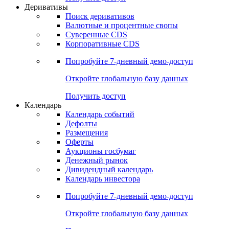
Откройте глобальную базу данных
Получить доступ
Деривативы
Поиск деривативов
Валютные и процентные свопы
Суверенные CDS
Корпоративные CDS
Попробуйте
7-дневный
демо-доступ
Откройте глобальную базу данных
Получить доступ
Календарь
Календарь событий
Дефолты
Размещения
Оферты
Аукционы госбумаг
Денежный рынок
Дивидендный календарь
Календарь инвестора