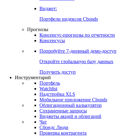
Виджет:
Портфели индексов Cbonds
Прогнозы
Консенсус-прогнозы по отчетности
Консенсусы
Попробуйте
7-дневный
демо-доступ
Откройте глобальную базу данных
Получить доступ
Инструментарий
Портфель
Watchlist
Надстройка XLS
Мобильное приложение Cbonds
Облигационный калькулятор
Сохраненные запросы
Виджеты акций и облигаций
Чат
Сбондс Люди
Проверка контрагента