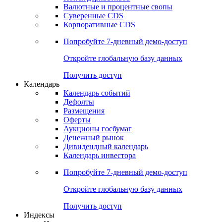
Валютные и процентные свопы
Суверенные CDS
Корпоративные CDS
Попробуйте
7-дневный
демо-доступ
Откройте глобальную базу данных
Получить доступ
Календарь
Календарь событий
Дефолты
Размещения
Оферты
Аукционы госбумаг
Денежный рынок
Дивидендный календарь
Календарь инвестора
Попробуйте
7-дневный
демо-доступ
Откройте глобальную базу данных
Получить доступ
Индексы