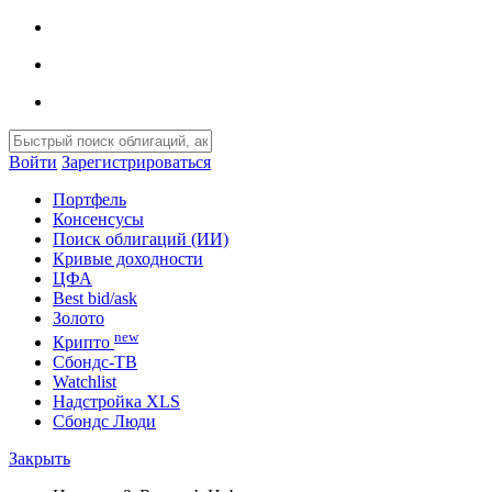
Войти
Зарегистрироваться
Портфель
Консенсусы
Поиск облигаций (ИИ)
Кривые доходности
ЦФА
Best bid/ask
Золото
new
Крипто
Сбондс-ТВ
Watchlist
Надстройка XLS
Сбондс Люди
Закрыть