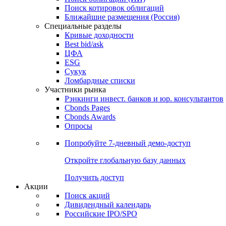
Поиск котировок облигаций
Ближайшие размещения (Россия)
Специальные разделы
Кривые доходности
Best bid/ask
ЦФА
ESG
Сукук
Ломбардные списки
Участники рынка
Рэнкинги инвест. банков и юр. консультантов
Cbonds Pages
Cbonds Awards
Опросы
Попробуйте
7-дневный
демо-доступ
Откройте глобальную базу данных
Получить доступ
Акции
Поиск акций
Дивидендный календарь
Российские IPO/SPO