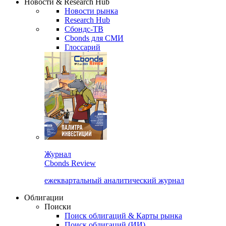
Новости & Research Hub
Новости рынка
Research Hub
Сбондс-ТВ
Cbonds для СМИ
Глоссарий
Журнал
Cbonds Review
ежеквартальный аналитический журнал
Облигации
Поиски
Поиск облигаций & Карты рынка
Поиск облигаций (ИИ)