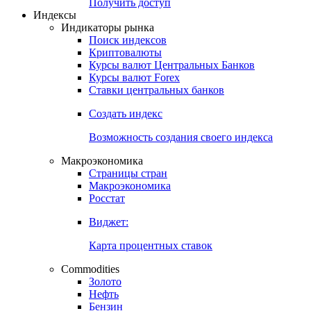
Попробуйте
7-дневный
демо-доступ
Откройте глобальную базу данных
Получить доступ
Индексы
Индикаторы рынка
Поиск индексов
Криптовалюты
Курсы валют Центральных Банков
Курсы валют Forex
Ставки центральных банков
Создать индекс
Возможность создания своего индекса
Макроэкономика
Страницы стран
Макроэкономика
Росстат
Виджет:
Карта процентных ставок