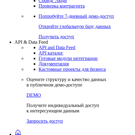
Сохраненные запросы
Виджеты акций и облигаций
Чат
Сбондс Люди
Проверка контрагента
Попробуйте
7-дневный
демо-доступ
Откройте глобальную базу данных
Получить доступ
API & Data Feed
API and Data Feed
API каталог
Готовые модули интеграции
Документация
Кастомные проекты для бизнеса
Оцените структуру и качество данных
в публичном демо-доступе
DEMO
Получите индивидуальный доступ
к интересующим данным