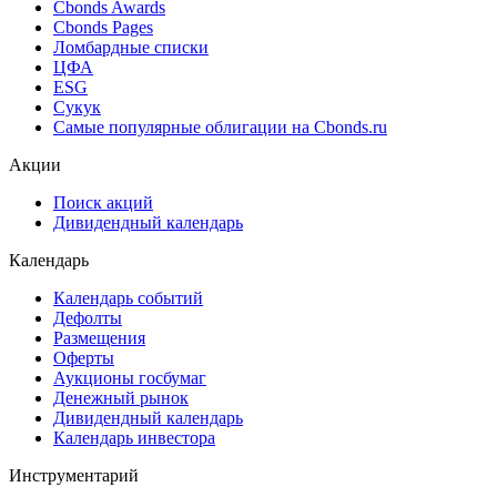
Cbonds Estimation
Cbonds Estimation Onshore
Cbonds Valuation
Рэнкинги инвест. банков и юр. консультантов
Cbonds Awards
Cbonds Pages
Ломбардные списки
ЦФА
ESG
Сукук
Самые популярные облигации на Cbonds.ru
Акции
Поиск акций
Дивидендный календарь
Календарь
Календарь событий
Дефолты
Размещения
Оферты
Аукционы госбумаг
Денежный рынок
Дивидендный календарь