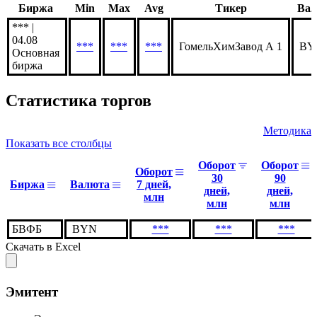
Последние котировки
Биржа
Min
Max
Avg
Тикер
Вал
*** |
04.08
***
***
***
ГомельХимЗавод А 1
BY
Основная
биржа
Статистика торгов
Методика
Показать все столбцы
Оборот
Оборот
Оборот
30
90
Биржа
Валюта
7 дней,
дней,
дней,
млн
млн
млн
БВФБ
BYN
***
***
***
Скачать в Excel