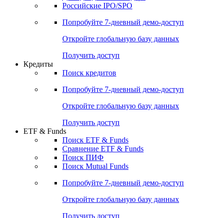
Получить доступ
Акции
Поиск акций
Дивидендный календарь
Российские IPO/SPO
Попробуйте
7-дневный
демо-доступ
Откройте глобальную базу данных
Получить доступ
Кредиты
Поиск кредитов
Попробуйте
7-дневный
демо-доступ
Откройте глобальную базу данных
Получить доступ
ETF & Funds
Поиск ETF & Funds
Сравнение ETF & Funds
Поиск ПИФ
Поиск Mutual Funds
Попробуйте
7-дневный
демо-доступ