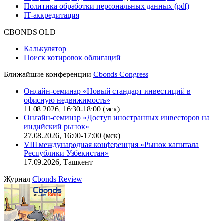
Функциональные характеристики сайта
|
Скачать в pdf
Описание процессов жизненного цикла сайта
Оферта для физических лиц
|
Скачать в pdf
Оферта для юридических лиц
|
Скачать в pdf
Политика обработки персональных данных (pdf)
IT-аккредитация
CBONDS OLD
Калькулятор
Поиск котировок облигаций
Ближайшие конференции
Cbonds Congress
Онлайн-семинар «Новый стандарт инвестиций в
офисную недвижимость»
11.08.2026, 16:30-18:00 (мск)
Онлайн-семинар «Доступ иностранных инвесторов на
индийский рынок»
27.08.2026, 16:00-17:00 (мск)
VIII международная конференция «Рынок капитала
Республики Узбекистан»
17.09.2026, Ташкент
Журнал
Cbonds Review