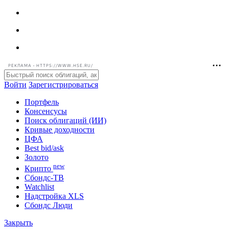
РЕКЛАМА • HTTPS://WWW.HSE.RU/
Войти
Зарегистрироваться
Портфель
Консенсусы
Поиск облигаций (ИИ)
Кривые доходности
ЦФА
Best bid/ask
Золото
new
Крипто
Сбондс-ТВ
Watchlist