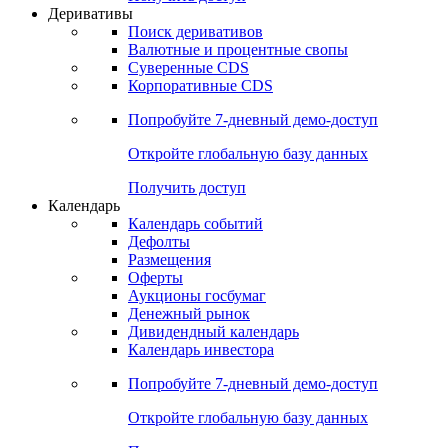
Откройте глобальную базу данных
Получить доступ
Деривативы
Поиск деривативов
Валютные и процентные свопы
Суверенные CDS
Корпоративные CDS
Попробуйте
7-дневный
демо-доступ
Откройте глобальную базу данных
Получить доступ
Календарь
Календарь событий
Дефолты
Размещения
Оферты
Аукционы госбумаг
Денежный рынок
Дивидендный календарь
Календарь инвестора