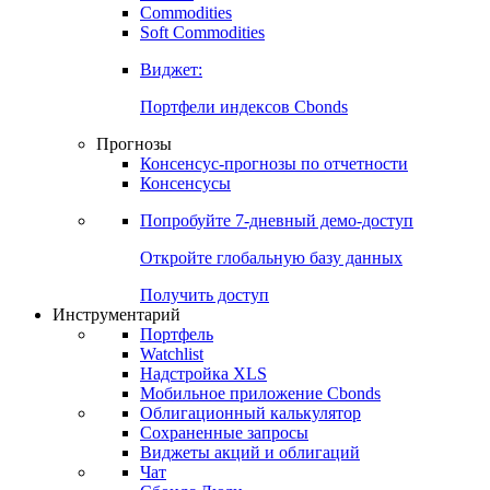
Commodities
Золото
Нефть
Бензин
Commodities
Soft Commodities
Виджет:
Портфели индексов Cbonds
Прогнозы
Консенсус-прогнозы по отчетности
Консенсусы
Попробуйте
7-дневный
демо-доступ
Откройте глобальную базу данных
Получить доступ
Инструментарий
Портфель
Watchlist
Надстройка XLS
Мобильное приложение Cbonds
Облигационный калькулятор