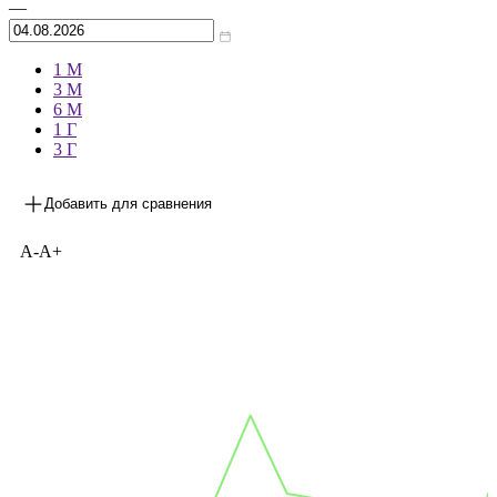
Архив
—
1 М
3 М
6 М
1 Г
3 Г
Добавить для сравнения