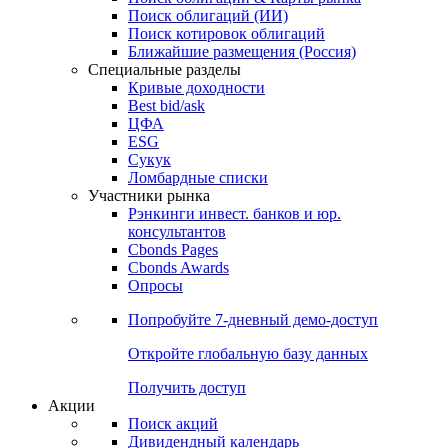
Облигации
Поиски
Поиск облигаций & Карты рынка
Поиск облигаций (ИИ)
Поиск котировок облигаций
Ближайшие размещения (Россия)
Специальные разделы
Кривые доходности
Best bid/ask
ЦФА
ESG
Сукук
Ломбардные списки
Участники рынка
Рэнкинги инвест. банков и юр.
консультантов
Cbonds Pages
Cbonds Awards
Опросы
Попробуйте
7-дневный
демо-доступ
Откройте глобальную базу данных