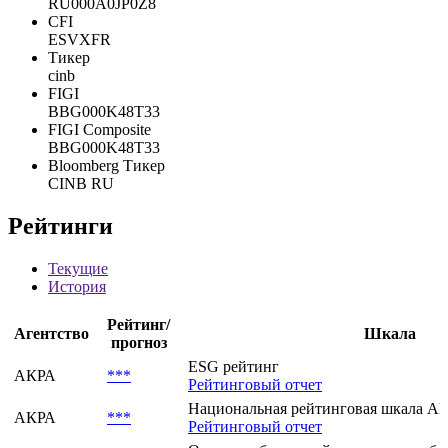
Рег. номер
10102225B
ISIN
RU000A0JP0Z8
CFI
ESVXFR
Тикер
cinb
FIGI
BBG000K48T33
FIGI Composite
BBG000K48T33
Bloomberg Тикер
CINB RU
Рейтинги
Текущие
История
Рейтинг/
Агентство
Шкала
прогноз
ESG рейтинг
АКРА
***