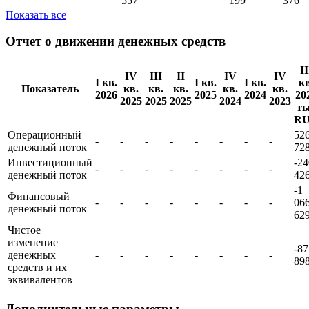
налогообложения
023
511
693
101
976
540
601
774
1
1
3
Чистая прибыль
446
939
432
218
691
403
910
459
(убыток)
542
206
634
571
556
557
199
376
Показать все
Отчет о движении денежных средств
II
IV
III
II
IV
IV
I кв.
I кв.
I кв.
кв
Показатель
кв.
кв.
кв.
кв.
кв.
2026
2025
2024
20
2025
2025
2025
2024
2023
т
R
Операционный
52
-
-
-
-
-
-
-
-
денежный поток
72
Инвестиционный
-24
-
-
-
-
-
-
-
-
денежный поток
42
-1
Финансовый
-
-
-
-
-
-
-
-
06
денежный поток
62
Чистое
изменение
-87
денежных
-
-
-
-
-
-
-
-
89