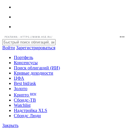
РЕКЛАМА • HTTPS://WWW.HSE.RU/
Войти
Зарегистрироваться
Портфель
Консенсусы
Поиск облигаций (ИИ)
Кривые доходности
ЦФА
Best bid/ask
Золото
new
Крипто
Сбондс-ТВ
Watchlist