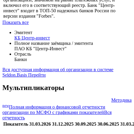
рейтинг международного агентства Moody’s Вa3 и
кредитный рейтинг АКРА A(ru) со стабильными прогнозами.
Банк России признал банк "Центр-инвест" кредитной
организацией, значимой на рынке платежных услуг, и
включил его в соответствующий реестр. Банк "Центр-
инвест" входит в ТОП-50 надежных банков России по
версии издания "Forbes".
Показать все
Эмитент
КБ Центр-инвест
Полное название заёмщика / эмитента
ПАО КБ "Центр-Инвест"
Отрасль
Банки
Вся доступная информация об организации в системе
Seldon.Basis
Перейти
Мультипликаторы
Методика
new
Полная информация о финансовой отчетности
организации по МСФО с графиками показателей
Вся