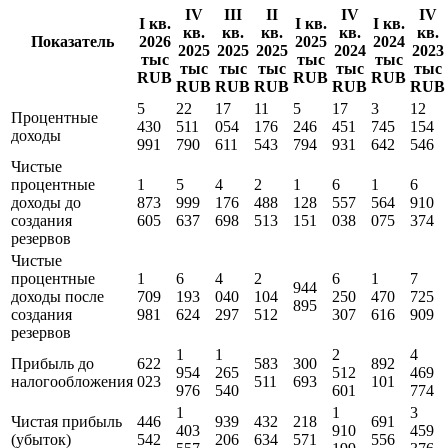
Показать все
Отчет о прибылях и убытках
IV
III
II
IV
IV
I кв.
I кв.
I кв.
кв.
кв.
кв.
кв.
кв.
Показатель
2026
2025
2024
2025
2025
2025
2024
2023
тыс
тыс
тыс
тыс
тыс
тыс
тыс
тыс
RUB
RUB
RUB
RUB
RUB
RUB
RUB
RUB
5
22
17
11
5
17
3
12
Процентные
430
511
054
176
246
451
745
154
доходы
991
790
611
543
794
931
642
546
Чистые
процентные
1
5
4
2
1
6
1
6
доходы до
873
999
176
488
128
557
564
910
создания
605
637
698
513
151
038
075
374
резервов
Чистые
процентные
1
6
4
2
6
1
7
944
доходы поcле
709
193
040
104
250
470
725
895
создания
981
624
297
512
307
616
909
резервов
1
1
2
4
Прибыль до
622
583
300
892
954
265
512
469