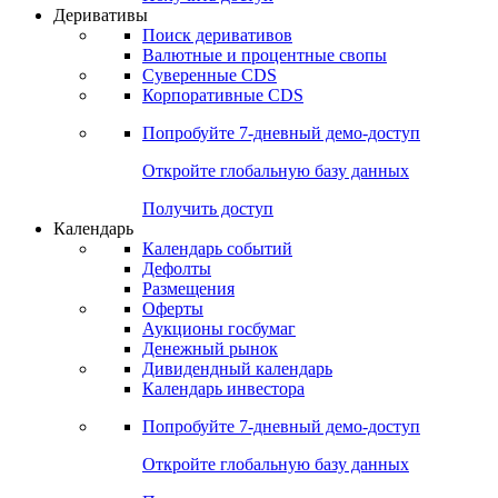
Откройте глобальную базу данных
Получить доступ
Деривативы
Поиск деривативов
Валютные и процентные свопы
Суверенные CDS
Корпоративные CDS
Попробуйте
7-дневный
демо-доступ
Откройте глобальную базу данных
Получить доступ
Календарь
Календарь событий
Дефолты
Размещения
Оферты
Аукционы госбумаг
Денежный рынок
Дивидендный календарь
Календарь инвестора