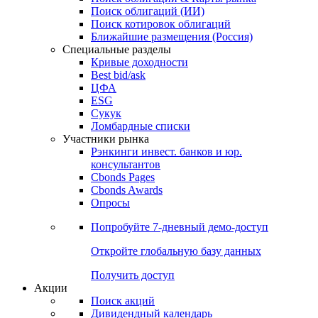
Облигации
Поиски
Поиск облигаций & Карты рынка
Поиск облигаций (ИИ)
Поиск котировок облигаций
Ближайшие размещения (Россия)
Специальные разделы
Кривые доходности
Best bid/ask
ЦФА
ESG
Сукук
Ломбардные списки
Участники рынка
Рэнкинги инвест. банков и юр.
консультантов
Cbonds Pages
Cbonds Awards
Опросы
Попробуйте
7-дневный
демо-доступ
Откройте глобальную базу данных