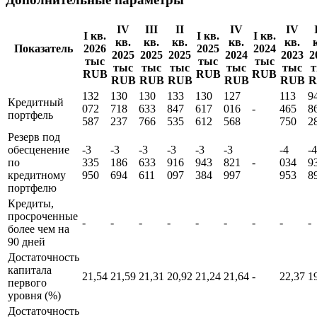
средств и их
эквивалентов
Дополнительные параметры
IV
III
II
IV
IV
I кв.
I кв.
I кв.
кв.
кв.
кв.
кв.
кв.
Показатель
2026
2025
2024
2025
2025
2025
2024
2023
2
тыс
тыс
тыс
тыс
тыс
тыс
тыс
тыс
RUB
RUB
RUB
RUB
RUB
RUB
RUB
RUB
R
132
130
130
133
130
127
113
9
Кредитный
072
718
633
847
617
016
-
465
8
портфель
587
237
766
535
612
568
750
2
Резерв под
обесценение
-3
-3
-3
-3
-3
-3
-4
-4
по
335
186
633
916
943
821
-
034
9
кредитному
950
694
611
097
384
997
953
8
портфелю
Кредиты,
просроченные
-
-
-
-
-
-
-
-
-
более чем на
90 дней
Достаточность