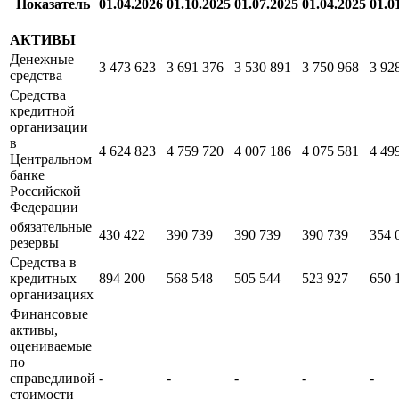
Отчетность до 1 кв. 2024 г.
Бухгалтерский баланс
тыс RUB
Показатель
01.04.2026
01.10.2025
01.07.2025
01.04.2025
01.0
АКТИВЫ
Денежные
3 473 623
3 691 376
3 530 891
3 750 968
3 92
средства
Средства
кредитной
организации
в
4 624 823
4 759 720
4 007 186
4 075 581
4 49
Центральном
банке
Российской
Федерации
обязательные
430 422
390 739
390 739
390 739
354 
резервы
Средства в
кредитных
894 200
568 548
505 544
523 927
650 
организациях
Финансовые
активы,