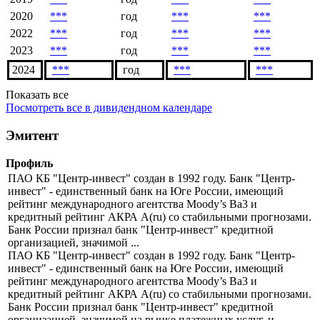
Экс-
Сумма
Закрытие
год
Период
дивидендная
выплаты
реестра
дата
2019
***
год
***
***
2020
***
год
***
***
2022
***
год
***
***
2023
***
год
***
***
2024
***
год
***
***
Показать все
Посмотреть все в дивидендном календаре
Эмитент
Профиль
ПАО КБ "Центр-инвест" создан в 1992 году. Банк "Центр-
инвест" - единственный банк на Юге России, имеющий
рейтинг международного агентства Moody’s Вa3 и
кредитный рейтинг АКРА A(ru) со стабильными прогнозами.
Банк России признал банк "Центр-инвест" кредитной
организацией, значимой ...
ПАО КБ "Центр-инвест" создан в 1992 году. Банк "Центр-
инвест" - единственный банк на Юге России, имеющий