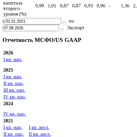
капитала
21,54
21,59
21,31
20,92
21,24
21,64
-
22,37
1
первого
уровня (%)
Достаточность
капитала
0,99
1,01
0,87
0,87
0,93
0,96
-
1,36
2
второго
уровня (%)
с
по
Экспорт
Отчетность МСФО/US GAAP
2026
I кв. нац.
2025
I кв. нац.
II кв. нац.
III кв. нац.
IV кв. нац.
2024
IV кв. нац.