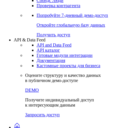
Сохраненные запросы
Виджеты акций и облигаций
Чат
Сбондс Люди
Проверка контрагента
Попробуйте
7-дневный
демо-доступ
Откройте глобальную базу данных
Получить доступ
API & Data Feed
API and Data Feed
API каталог
Готовые модули интеграции
Документация
Кастомные проекты для бизнеса
Оцените структуру и качество данных
в публичном демо-доступе
DEMO
Получите индивидуальный доступ
к интересующим данным