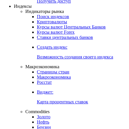
Попробуйте
7-дневный
демо-доступ
Откройте глобальную базу данных
Получить доступ
Индексы
Индикаторы рынка
Поиск индексов
Криптовалюты
Курсы валют Центральных Банков
Курсы валют Forex
Ставки центральных банков
Создать индекс
Возможность создания своего индекса
Макроэкономика
Страницы стран
Макроэкономика
Росстат
Виджет:
Карта процентных ставок