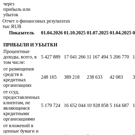
оцениваемые
по
справедливой
-
-
-
-
-
стоимости
через
прибыль или
убыток
Отчет о финансовых результатах
тыс RUB
Показатель
01.04.2026
01.10.2025
01.07.2025
01.04.2025
0
ПРИБЫЛИ И УБЫТКИ
Процентные
доходы, всего, в
5 427 889
17 041 266
11 167 494
5 206 770
1
том числе:
от размещения
средств в
248 165
389 218
238 633
42 083
3
кредитных
организациях
от ссуд,
предоставленных
клиентам, не
5 179 724
16 652 044
10 928 858
5 164 687
1
являющимся
кредитными