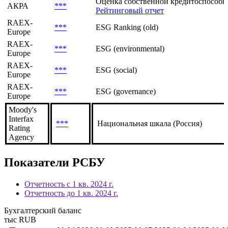
Рейтинговый отчет
Национальная рейтинговая шкала АКР
АКРА
***
Рейтинговый отчет
Оценка собственной кредитоспособно
АКРА
***
Рейтинговый отчет
RAEX-
***
ESG Ranking (old)
Europe
RAEX-
***
ESG (environmental)
Europe
RAEX-
***
ESG (social)
Europe
RAEX-
***
ESG (governance)
Europe
Moody's
Interfax
***
Национальная шкала (Россия)
Rating
Agency
Показатели РСБУ
Отчетность с 1 кв. 2024 г.