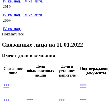
IV кв. нац.
IV кв. англ.
2011
IV кв. нац.
IV кв. англ.
2010
IV кв. нац.
IV кв. англ.
2009
IV кв. нац.
Показать все
Связанные лица
на 11.01.2022
Имеют доли в компании
Доля
Доля в
Связанное
Подтверждающи
обыкновенных
уставном
лицо
документы
акций
капитале
***
***