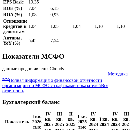
отчетность
Показатель
31.03.2026
31.12.2025
30.09.2025
30.06.2025
31.03.
EPS Basic
19,35
ROE (%)
7,04
6,15
ROA (%)
1,08
0,95
Отношение
кредитов к
1,04
1,05
1,04
1,10
1,10
депозитам
Активы,
5,45
7,54
YoY (%)
Показатели МСФО
данные предоставлены Cbonds
Методика
new
Полная информация о финансовой отчетности
организации по МСФО с графиками показателей
Вся
отчетность
Бухгалтерский баланс