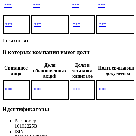
***
***
***
***
***
***
***
***
***
***
***
***
Показать все
В которых компания имеет доли
Доля
Доля в
Связанное
Подтверждающи
обыкновенных
уставном
лицо
документы
акций
капитале
***
***
***
***
Идентификаторы