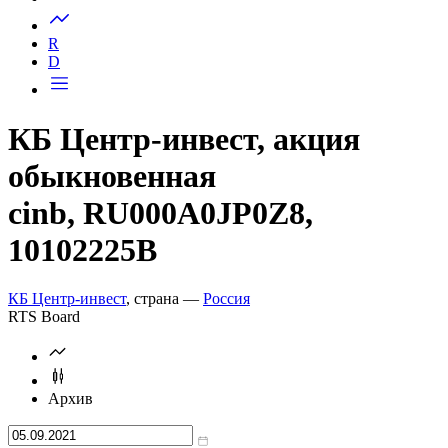
Запросить доступ
R
D
КБ Центр-инвест, акция
обыкновенная
cinb, RU000A0JP0Z8,
10102225B
КБ Центр-инвест
, страна —
Россия
RTS Board