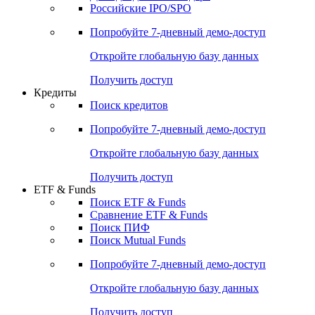
Получить доступ
Акции
Поиск акций
Дивидендный календарь
Российские IPO/SPO
Попробуйте
7-дневный
демо-доступ
Откройте глобальную базу данных
Получить доступ
Кредиты
Поиск кредитов
Попробуйте
7-дневный
демо-доступ
Откройте глобальную базу данных
Получить доступ
ETF & Funds
Поиск ETF & Funds
Сравнение ETF & Funds
Поиск ПИФ
Поиск Mutual Funds
Попробуйте
7-дневный
демо-доступ