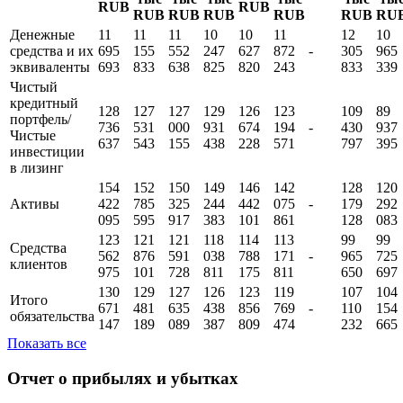
IV
III
II
IV
IV
III
I кв.
I кв.
кв.
кв.
кв.
кв.
I кв.
кв.
кв.
Показатель
2026
2025
2025
2025
2025
2024
2024
2023
202
тыс
тыс
тыс
тыс
тыс
тыс
тыс
ты
RUB
RUB
RUB
RUB
RUB
RUB
RUB
RU
Денежные
11
11
11
10
10
11
12
10
средства и их
695
155
552
247
627
872
-
305
965
эквиваленты
693
833
638
825
820
243
833
339
Чистый
кредитный
128
127
127
129
126
123
109
89
портфель/
736
531
000
931
674
194
-
430
937
Чистые
637
543
155
438
228
571
797
395
инвестиции
в лизинг
154
152
150
149
146
142
128
120
Активы
422
785
325
244
442
075
-
179
292
095
595
917
383
101
861
128
083
123
121
121
118
114
113
99
99
Средства
562
876
591
038
788
171
-
965
725
клиентов
975
101
728
811
175
811
650
697
130
129
127
126
123
119
107
104
Итого
671
481
635
438
856
769
-
110
154
обязательства
147
189
089
387
809
474
232
665