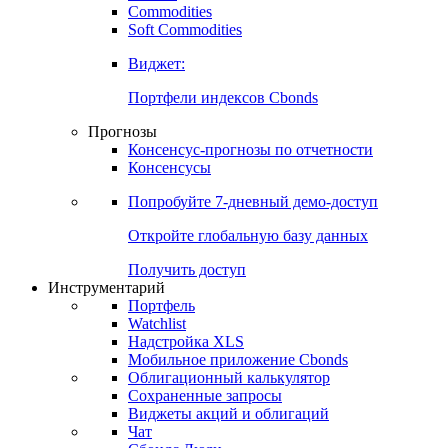
Commodities
Золото
Нефть
Бензин
Commodities
Soft Commodities
Виджет:
Портфели индексов Cbonds
Прогнозы
Консенсус-прогнозы по отчетности
Консенсусы
Попробуйте
7-дневный
демо-доступ
Откройте глобальную базу данных
Получить доступ
Инструментарий
Портфель
Watchlist
Надстройка XLS
Мобильное приложение Cbonds
Облигационный калькулятор