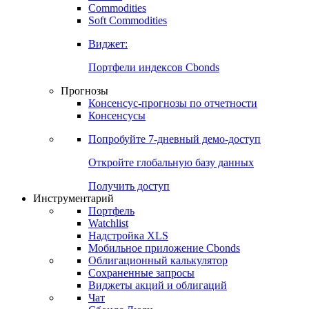
Commodities
Золото
Нефть
Бензин
Commodities
Soft Commodities
Виджет:
Портфели индексов Cbonds
Прогнозы
Консенсус-прогнозы по отчетности
Консенсусы
Попробуйте
7-дневный
демо-доступ
Откройте глобальную базу данных
Получить доступ
Инструментарий
Портфель
Watchlist
Надстройка XLS
Мобильное приложение Cbonds
Облигационный калькулятор