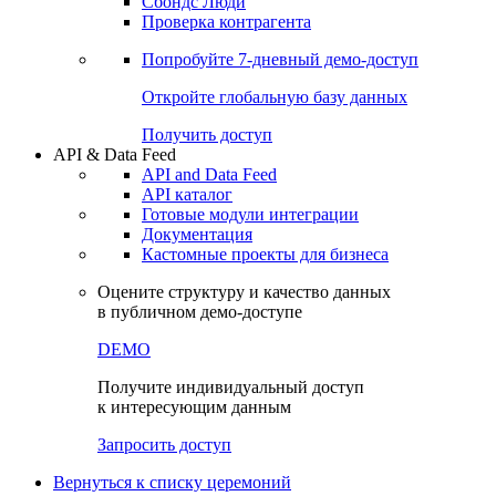
Сохраненные запросы
Виджеты акций и облигаций
Чат
Сбондс Люди
Проверка контрагента
Попробуйте
7-дневный
демо-доступ
Откройте глобальную базу данных
Получить доступ
API & Data Feed
API and Data Feed
API каталог
Готовые модули интеграции
Документация
Кастомные проекты для бизнеса
Оцените структуру и качество данных
в публичном демо-доступе
DEMO
Получите индивидуальный доступ
к интересующим данным