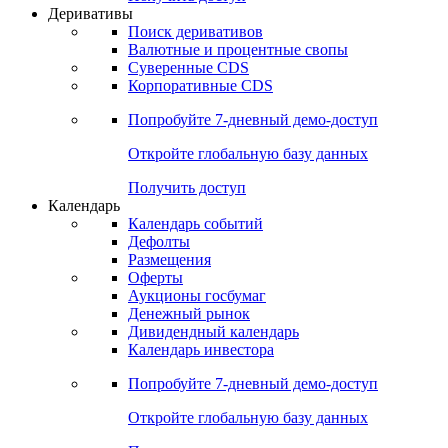
Откройте глобальную базу данных
Получить доступ
Деривативы
Поиск деривативов
Валютные и процентные свопы
Суверенные CDS
Корпоративные CDS
Попробуйте
7-дневный
демо-доступ
Откройте глобальную базу данных
Получить доступ
Календарь
Календарь событий
Дефолты
Размещения
Оферты
Аукционы госбумаг
Денежный рынок
Дивидендный календарь
Календарь инвестора