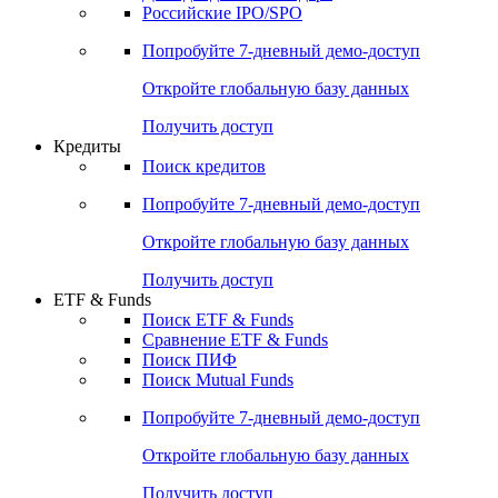
Получить доступ
Акции
Поиск акций
Дивидендный календарь
Российские IPO/SPO
Попробуйте
7-дневный
демо-доступ
Откройте глобальную базу данных
Получить доступ
Кредиты
Поиск кредитов
Попробуйте
7-дневный
демо-доступ
Откройте глобальную базу данных
Получить доступ
ETF & Funds
Поиск ETF & Funds
Сравнение ETF & Funds
Поиск ПИФ
Поиск Mutual Funds
Попробуйте
7-дневный
демо-доступ