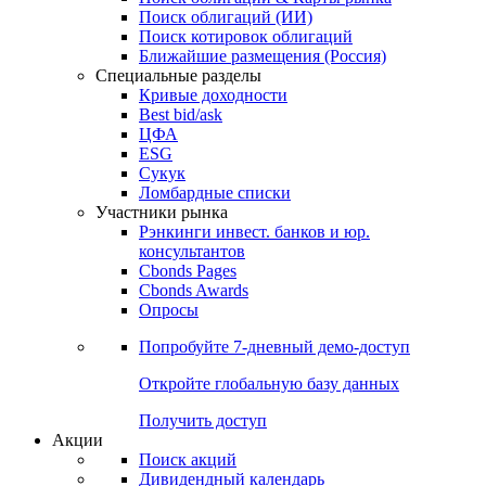
Облигации
Поиски
Поиск облигаций & Карты рынка
Поиск облигаций (ИИ)
Поиск котировок облигаций
Ближайшие размещения (Россия)
Специальные разделы
Кривые доходности
Best bid/ask
ЦФА
ESG
Сукук
Ломбардные списки
Участники рынка
Рэнкинги инвест. банков и юр.
консультантов
Cbonds Pages
Cbonds Awards
Опросы
Попробуйте
7-дневный
демо-доступ
Откройте глобальную базу данных