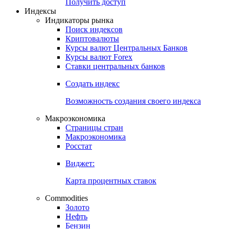
Попробуйте
7-дневный
демо-доступ
Откройте глобальную базу данных
Получить доступ
Индексы
Индикаторы рынка
Поиск индексов
Криптовалюты
Курсы валют Центральных Банков
Курсы валют Forex
Ставки центральных банков
Создать индекс
Возможность создания своего индекса
Макроэкономика
Страницы стран
Макроэкономика
Росстат
Виджет:
Карта процентных ставок