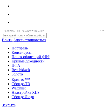
РЕКЛАМА • HTTPS://WWW.HSE.RU/
Войти
Зарегистрироваться
Портфель
Консенсусы
Поиск облигаций (ИИ)
Кривые доходности
ЦФА
Best bid/ask
Золото
new
Крипто
Сбондс-ТВ
Watchlist