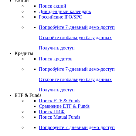
Акции
Поиск акций
Дивидендный календарь
Российские IPO/SPO
Попробуйте
7-дневный
демо-доступ
Откройте глобальную базу данных
Получить доступ
Кредиты
Поиск кредитов
Попробуйте
7-дневный
демо-доступ
Откройте глобальную базу данных
Получить доступ
ETF & Funds
Поиск ETF & Funds
Сравнение ETF & Funds
Поиск ПИФ
Поиск Mutual Funds
Попробуйте
7-дневный
демо-доступ