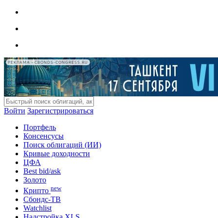
РЕКЛАМА • CBONDS-CONGRESS.RU
Войти
Зарегистрироваться
Портфель
Консенсусы
Поиск облигаций (ИИ)
Кривые доходности
ЦФА
Best bid/ask
Золото
new
Крипто
Сбондс-ТВ
Watchlist
Надстройка XLS