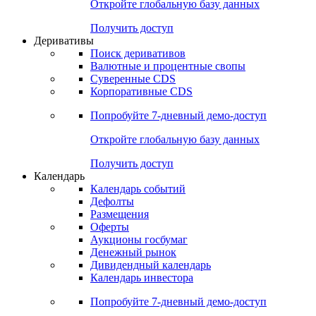
Откройте глобальную базу данных
Получить доступ
Деривативы
Поиск деривативов
Валютные и процентные свопы
Суверенные CDS
Корпоративные CDS
Попробуйте
7-дневный
демо-доступ
Откройте глобальную базу данных
Получить доступ
Календарь
Календарь событий
Дефолты
Размещения
Оферты
Аукционы госбумаг
Денежный рынок
Дивидендный календарь
Календарь инвестора
Попробуйте
7-дневный
демо-доступ