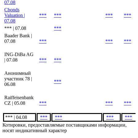
07.08
Cbonds
Valuation |
***
***
***
***
07.08
*** | 07.08
***
Baader Bank |
07.08
***
***
***
ING-DiBa AG
| 07.08
***
***
Анонимный
участник 78 |
***
06.08
Raiffeisenbank
CZ | 05.08
***
***
***
*** | 04.08
***
***
***
***
Котировки, предоставляемые поставщиками информации,
носят индикативный характер