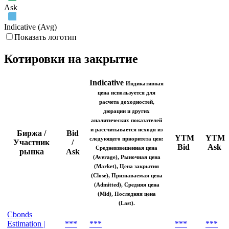
Ask
Indicative (Avg)
Показать логотип
Котировки на закрытие
Indicative
Индикативная
цена используется для
расчета доходностей,
дюрации и других
аналитических показателей
и рассчитывается исходя из
Биржа /
Bid
YTM
YTM
следующего приоритета цен:
Участник
/
Bid
Ask
Средневзвешенная цена
рынка
Ask
(Average), Рыночная цена
(Market), Цена закрытия
(Close), Признаваемая цена
(Admitted), Средняя цена
(Mid), Последняя цена
(Last).
Cbonds
Estimation |
***
***
***
***