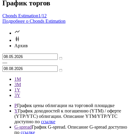
График торгов
Cbonds Estimation
1/12
Подробнее о Cbonds Estimation
Архив
—
1М
3М
1Y
3Y
P
График цены облигации на торговой площадке
Y
График доходностей к погашению (YTM) / оферте
(YTP/YTC) облигации. Описание YTM/YTP/YTC
доступно по
ссылке
G-spread
График G-spread. Описание G-spread доступно
по
ссылке