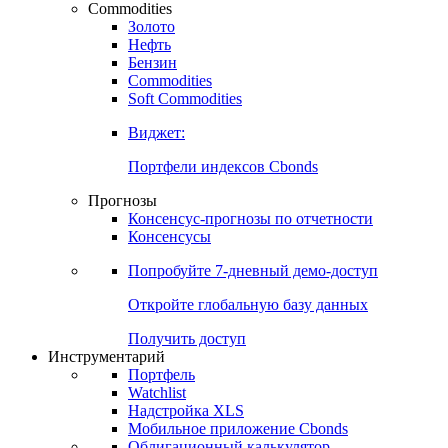
Commodities
Золото
Нефть
Бензин
Commodities
Soft Commodities
Виджет:
Портфели индексов Cbonds
Прогнозы
Консенсус-прогнозы по отчетности
Консенсусы
Попробуйте
7-дневный
демо-доступ
Откройте глобальную базу данных
Получить доступ
Инструментарий
Портфель
Watchlist
Надстройка XLS
Мобильное приложение Cbonds
Облигационный калькулятор