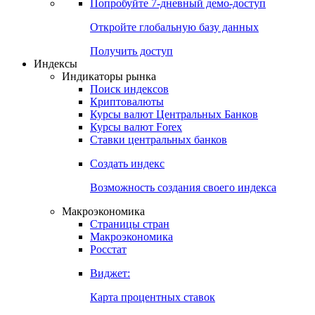
Попробуйте
7-дневный
демо-доступ
Откройте глобальную базу данных
Получить доступ
Индексы
Индикаторы рынка
Поиск индексов
Криптовалюты
Курсы валют Центральных Банков
Курсы валют Forex
Ставки центральных банков
Создать индекс
Возможность создания своего индекса
Макроэкономика
Страницы стран
Макроэкономика
Росстат
Виджет:
Карта процентных ставок