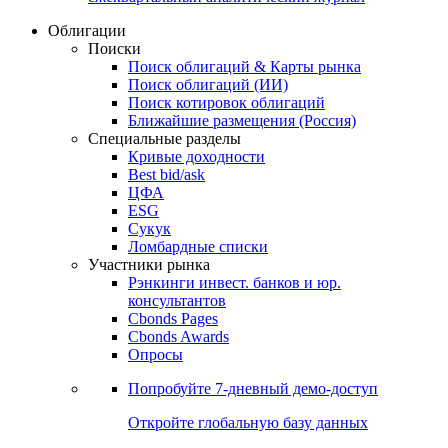
Облигации
Поиски
Поиск облигаций & Карты рынка
Поиск облигаций (ИИ)
Поиск котировок облигаций
Ближайшие размещения (Россия)
Специальные разделы
Кривые доходности
Best bid/ask
ЦФА
ESG
Сукук
Ломбардные списки
Участники рынка
Рэнкинги инвест. банков и юр.
консультантов
Cbonds Pages
Cbonds Awards
Опросы
Попробуйте
7-дневный
демо-доступ
Откройте глобальную базу данных