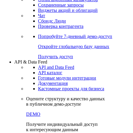
Сохраненные запросы
Виджеты акций и облигаций
Чат
Сбондс Люди
Проверка контрагента
Попробуйте
7-дневный
демо-доступ
Откройте глобальную базу данных
Получить доступ
API & Data Feed
API and Data Feed
API каталог
Готовые модули интеграции
Документация
Кастомные проекты для бизнеса
Оцените структуру и качество данных
в публичном демо-доступе
DEMO
Получите индивидуальный доступ
к интересующим данным