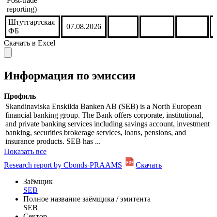
Post-trade
reporting)
Штутгартская
07.08.2026
ФБ
Скачать в Excel
Информация по эмиссии
Профиль
Skandinaviska Enskilda Banken AB (SEB) is a North European
financial banking group. The Bank offers corporate, institutional,
and private banking services including savings account, investment
banking, securities brokerage services, loans, pensions, and
insurance products. SEB has ...
Показать все
Research report by Cbonds-PRAAMS
Скачать
Заёмщик
SEB
Полное название заёмщика / эмитента
SEB
Сектор