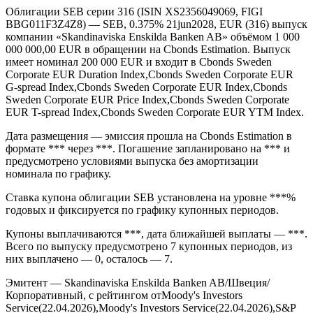
Облигации SEB серии 316 (ISIN XS2356049069, FIGI
BBG011F3Z4Z8) — SEB, 0.375% 21jun2028, EUR (316) выпуск
компании «Skandinaviska Enskilda Banken AB» объёмом 1 000
000 000,00 EUR в обращении на Cbonds Estimation. Выпуск
имеет номинал 200 000 EUR и входит в Cbonds Sweden
Corporate EUR Duration Index,Cbonds Sweden Corporate EUR
G-spread Index,Cbonds Sweden Corporate EUR Index,Cbonds
Sweden Corporate EUR Price Index,Cbonds Sweden Corporate
EUR T-spread Index,Cbonds Sweden Corporate EUR YTM Index.
Дата размещения — эмиссия прошла на Cbonds Estimation в
формате *** через ***. Погашение запланировано на *** и
предусмотрено условиями выпуска без амортизации
номинала по графику.
Ставка купона облигации SEB установлена на уровне ***%
годовых и фиксируется по графику купонных периодов.
Купоны выплачиваются ***, дата ближайшей выплаты — ***.
Всего по выпуску предусмотрено 7 купонных периодов, из
них выплачено — 0, осталось — 7.
Эмитент — Skandinaviska Enskilda Banken AB/Швеция/
Корпоративный, с рейтингом отMoody's Investors
Service(22.04.2026),Moody's Investors Service(22.04.2026),S&P