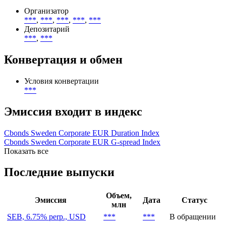
Организатор
***
,
***
,
***
,
***
,
***
Депозитарий
***
,
***
Конвертация и обмен
Условия конвертации
***
Эмиссия входит в индекс
Cbonds Sweden Corporate EUR Duration Index
Cbonds Sweden Corporate EUR G-spread Index
Показать все
Последние выпуски
Объем,
Эмиссия
Дата
Статус
млн
SEB, 6.75% perp., USD
***
***
В обращении