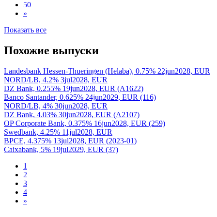
50
»
Показать все
Похожие выпуски
Landesbank Hessen-Thueringen (Helaba), 0.75% 22jun2028, EUR
NORD/LB, 4.2% 3jul2028, EUR
DZ Bank, 0.255% 19jun2028, EUR (A1622)
Banco Santander, 0.625% 24jun2029, EUR (116)
NORD/LB, 4% 30jun2028, EUR
DZ Bank, 4.03% 30jun2028, EUR (A2107)
OP Corporate Bank, 0.375% 16jun2028, EUR (259)
Swedbank, 4.25% 11jul2028, EUR
BPCE, 4.375% 13jul2028, EUR (2023-01)
Caixabank, 5% 19jul2029, EUR (37)
1
2
3
4
»