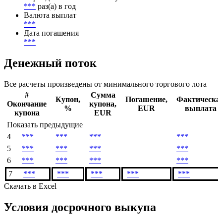
***
раз(а) в год
Валюта выплат
***
Дата погашения
***
Денежный поток
Все расчеты произведены от минимального торгового лота
#
Сумма
Купон,
Погашение,
Фактическа
Окончание
купона,
%
EUR
выплата
купона
EUR
Показать предыдущие
4
***
***
***
***
5
***
***
***
***
6
***
***
***
***
7
***
***
***
***
***
Скачать в Excel
Условия досрочного выкупа