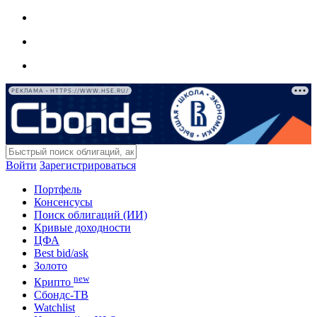
РЕКЛАМА • HTTPS://WWW.HSE.RU/
Войти
Зарегистрироваться
Портфель
Консенсусы
Поиск облигаций (ИИ)
Кривые доходности
ЦФА
Best bid/ask
Золото
new
Крипто
Сбондс-ТВ
Watchlist