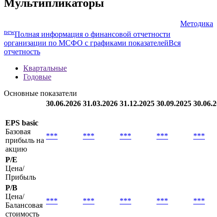
Мультипликаторы
Методика
new
Полная информация о финансовой отчетности
организации по МСФО с графиками показателей
Вся
отчетность
Квартальные
Годовые
Основные показатели
30.06.2026
31.03.2026
31.12.2025
30.09.2025
30.06.
EPS basic
Базовая
***
***
***
***
***
прибыль на
акцию
P/E
Цена/
Прибыль
P/B
Цена/
***
***
***
***
***
Балансовая
стоимость