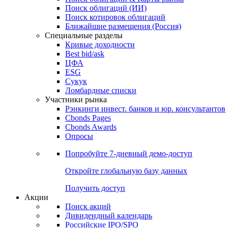
Облигации
Поиски
Поиск облигаций & Карты рынка
Поиск облигаций (ИИ)
Поиск котировок облигаций
Ближайшие размещения (Россия)
Специальные разделы
Кривые доходности
Best bid/ask
ЦФА
ESG
Сукук
Ломбардные списки
Участники рынка
Рэнкинги инвест. банков и юр. консультантов
Cbonds Pages
Cbonds Awards
Опросы
Попробуйте
7-дневный
демо-доступ
Откройте глобальную базу данных
Получить доступ