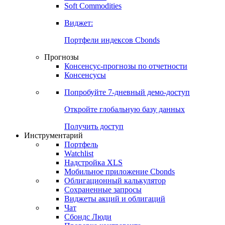
Золото
Нефть
Бензин
Commodities
Soft Commodities
Виджет:
Портфели индексов Cbonds
Прогнозы
Консенсус-прогнозы по отчетности
Консенсусы
Попробуйте
7-дневный
демо-доступ
Откройте глобальную базу данных
Получить доступ
Инструментарий
Портфель
Watchlist
Надстройка XLS
Мобильное приложение Cbonds
Облигационный калькулятор
Сохраненные запросы