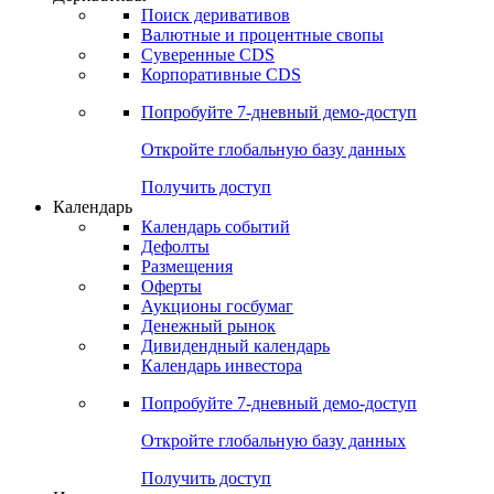
Откройте глобальную базу данных
Получить доступ
Деривативы
Поиск деривативов
Валютные и процентные свопы
Суверенные CDS
Корпоративные CDS
Попробуйте
7-дневный
демо-доступ
Откройте глобальную базу данных
Получить доступ
Календарь
Календарь событий
Дефолты
Размещения
Оферты
Аукционы госбумаг
Денежный рынок
Дивидендный календарь
Календарь инвестора
Попробуйте
7-дневный
демо-доступ