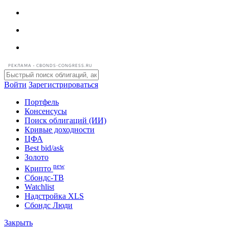
РЕКЛАМА • CBONDS-CONGRESS.RU
Войти
Зарегистрироваться
Портфель
Консенсусы
Поиск облигаций (ИИ)
Кривые доходности
ЦФА
Best bid/ask
Золото
new
Крипто
Сбондс-ТВ
Watchlist
Надстройка XLS