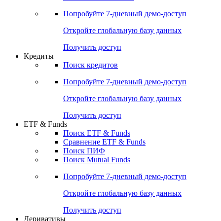
Акции
Поиск акций
Дивидендный календарь
Российские IPO/SPO
Попробуйте
7-дневный
демо-доступ
Откройте глобальную базу данных
Получить доступ
Кредиты
Поиск кредитов
Попробуйте
7-дневный
демо-доступ
Откройте глобальную базу данных
Получить доступ
ETF & Funds
Поиск ETF & Funds
Сравнение ETF & Funds
Поиск ПИФ
Поиск Mutual Funds
Попробуйте
7-дневный
демо-доступ