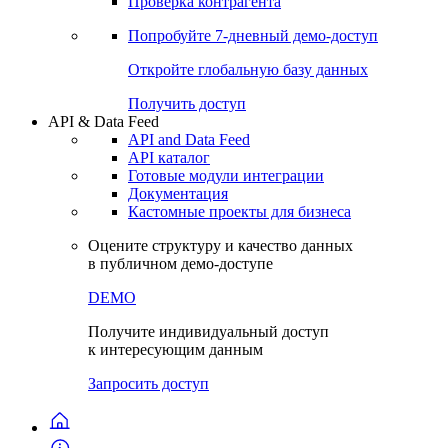
Виджеты акций и облигаций
Чат
Сбондс Люди
Проверка контрагента
Попробуйте
7-дневный
демо-доступ
Откройте глобальную базу данных
Получить доступ
API & Data Feed
API and Data Feed
API каталог
Готовые модули интеграции
Документация
Кастомные проекты для бизнеса
Оцените структуру и качество данных
в публичном демо-доступе
DEMO
Получите индивидуальный доступ
к интересующим данным
Запросить доступ