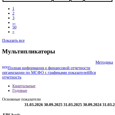
***
***
В обращении
FRN 24feb2028, ZAR (1)
Investec Bank Limited,
***
***
В обращении
FRN 20feb2028, ZAR
1
2
3
...
50
»
Показать все
Мультипликаторы
Методика
new
Полная информация о финансовой отчетности
организации по МСФО с графиками показателей
Вся
отчетность
Квартальные
Годовые