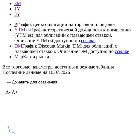
—
1М
3М
1Y
3Y
P
График цены облигации на торговой площадке
YTM est
График теоретической доходности к погашению
(YTM est) для облигаций с плавающей ставкой.
Описание YTM est доступно по
ссылке
DM
График Discount Margin (DM) для облигаций с
плавающей ставкой. Описание DM доступно по
ссылке
Map
Карта рынка
Все торговые параметры доступны в режиме таблицы
Последние данные на
16.07.2026
Добавить для сравнения