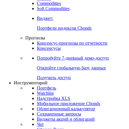
Commodities
Золото
Нефть
Бензин
Commodities
Soft Commodities
Виджет:
Портфели индексов Cbonds
Прогнозы
Консенсус-прогнозы по отчетности
Консенсусы
Попробуйте
7-дневный
демо-доступ
Откройте глобальную базу данных
Получить доступ
Инструментарий
Портфель
Watchlist
Надстройка XLS
Мобильное приложение Cbonds
Облигационный калькулятор