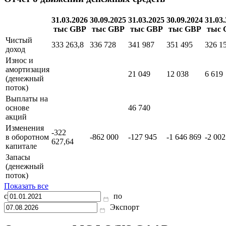
Показать все
Отчет о движении денежных средств
31.03.2026
30.09.2025
31.03.2025
30.09.2024
31.03
тыс GBP
тыс GBP
тыс GBP
тыс GBP
тыс 
Чистый
333 263,8
336 728
341 987
351 495
326 1
доход
Износ и
амортизация
21 049
12 038
6 619
(денежный
поток)
Выплаты на
основе
46 740
акций
Изменения
-322
в оборотном
-862 000
-127 945
-1 646 869
-2 002
627,64
капитале
Запасы
(денежный
поток)
Показать все