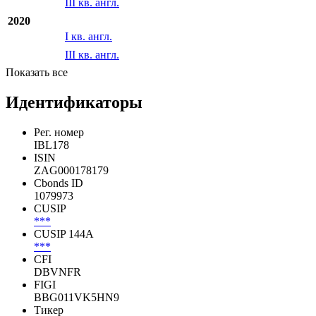
2021
I кв. англ.
III кв. англ.
2020
I кв. англ.
III кв. англ.
Показать все
Идентификаторы
Рег. номер
IBL178
ISIN
ZAG000178179
Cbonds ID
1079973
CUSIP
***
CUSIP 144A
***
CFI