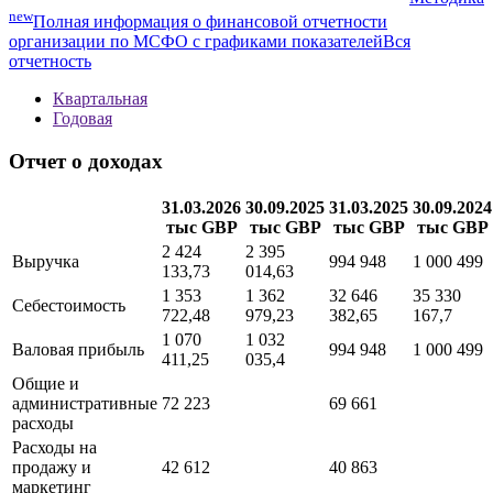
Показатели МСФО
Методика
new
Полная информация о финансовой отчетности
организации по МСФО с графиками показателей
Вся
отчетность
Квартальная
Годовая
Отчет о доходах
31.03.2026
30.09.2025
31.03.2025
30.09.2024
тыс GBP
тыс GBP
тыс GBP
тыс GBP
2 424
2 395
Выручка
994 948
1 000 499
133,73
014,63
1 353
1 362
32 646
35 330
Себестоимость
722,48
979,23
382,65
167,7
1 070
1 032
Валовая прибыль
994 948
1 000 499
411,25
035,4
Общие и
административные
72 223
69 661