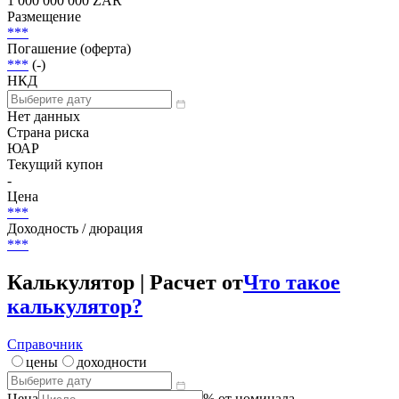
Статус
Погашена
Объем
1 000 000 000 ZAR
Размещение
***
Погашение (оферта)
***
(-)
НКД
Нет данных
Страна риска
ЮАР
Текущий купон
-
Цена
***
Доходность / дюрация
***
Калькулятор | Расчет от
Что такое
калькулятор?