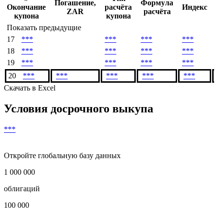
Денежный поток
#
Тип
Погашение,
Формула
Окончание
расчёта
Индекс
ZAR
расчёта
купона
купона
Показать предыдущие
17
***
***
***
***
18
***
***
***
***
19
***
***
***
***
20
***
***
***
***
***
Скачать в Excel
Условия досрочного выкупа
***
Откройте глобальную базу данных
1 000 000