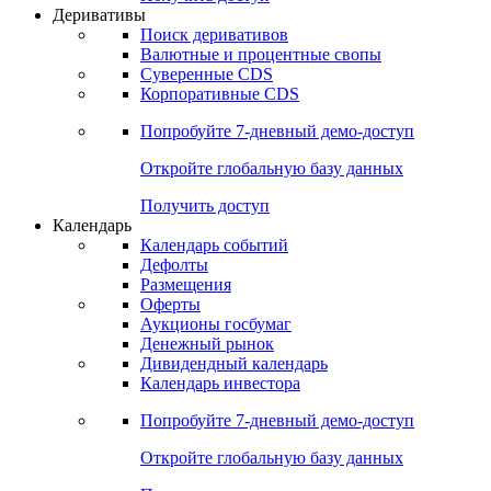
Откройте глобальную базу данных
Получить доступ
Деривативы
Поиск деривативов
Валютные и процентные свопы
Суверенные CDS
Корпоративные CDS
Попробуйте
7-дневный
демо-доступ
Откройте глобальную базу данных
Получить доступ
Календарь
Календарь событий
Дефолты
Размещения
Оферты
Аукционы госбумаг
Денежный рынок
Дивидендный календарь
Календарь инвестора