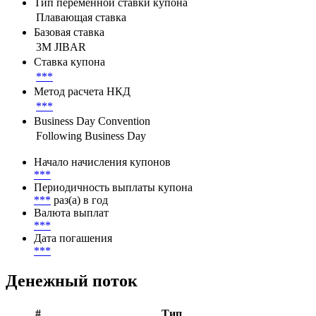
Параметры денежного потока
Тип переменной ставки купона
Плавающая ставка
Базовая ставка
3M JIBAR
Ставка купона
***
Метод расчета НКД
***
Business Day Convention
Following Business Day
Начало начисления купонов
***
Периодичность выплаты купона
***
раз(а) в год
Валюта выплат
***
Дата погашения
***