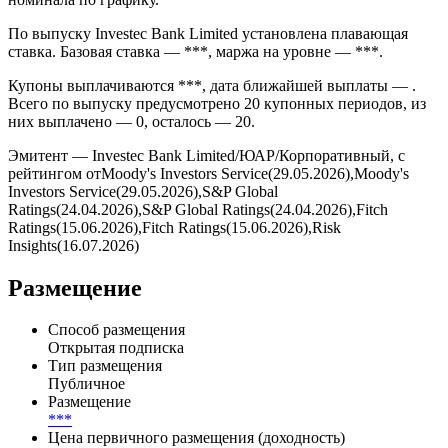
Дата размещения — эмиссия прошла на Cbonds Estimation в
формате *** через ***. Погашение запланировано на *** и
предусмотрено условиями выпуска без амортизации
номинала по графику.
По выпуску Investec Bank Limited установлена плавающая
ставка. Базовая ставка — ***, маржа на уровне — ***.
Купоны выплачиваются ***, дата ближайшей выплаты — .
Всего по выпуску предусмотрено 20 купонных периодов, из
них выплачено — 0, осталось — 20.
Эмитент — Investec Bank Limited/ЮАР/Корпоративный, с
рейтингом отMoody's Investors Service(29.05.2026),Moody's
Investors Service(29.05.2026),S&P Global
Ratings(24.04.2026),S&P Global Ratings(24.04.2026),Fitch
Ratings(15.06.2026),Fitch Ratings(15.06.2026),Risk
Insights(16.07.2026)
Размещение
Способ размещения
Открытая подписка
Тип размещения