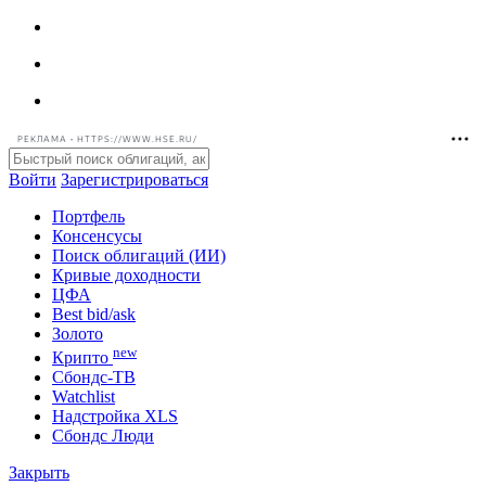
РЕКЛАМА • HTTPS://WWW.HSE.RU/
Войти
Зарегистрироваться
Портфель
Консенсусы
Поиск облигаций (ИИ)
Кривые доходности
ЦФА
Best bid/ask
Золото
new
Крипто
Сбондс-ТВ
Watchlist