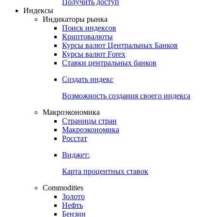
Попробуйте
7-дневный
демо-доступ
Откройте глобальную базу данных
Получить доступ
Индексы
Индикаторы рынка
Поиск индексов
Криптовалюты
Курсы валют Центральных Банков
Курсы валют Forex
Ставки центральных банков
Создать индекс
Возможность создания своего индекса
Макроэкономика
Страницы стран
Макроэкономика
Росстат
Виджет:
Карта процентных ставок