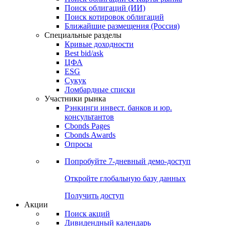
Облигации
Поиски
Поиск облигаций & Карты рынка
Поиск облигаций (ИИ)
Поиск котировок облигаций
Ближайшие размещения (Россия)
Специальные разделы
Кривые доходности
Best bid/ask
ЦФА
ESG
Сукук
Ломбардные списки
Участники рынка
Рэнкинги инвест. банков и юр.
консультантов
Cbonds Pages
Cbonds Awards
Опросы
Попробуйте
7-дневный
демо-доступ
Откройте глобальную базу данных