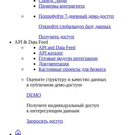
Сохраненные запросы
Виджеты акций и облигаций
Чат
Сбондс Люди
Проверка контрагента
Попробуйте
7-дневный
демо-доступ
Откройте глобальную базу данных
Получить доступ
API & Data Feed
API and Data Feed
API каталог
Готовые модули интеграции
Документация
Кастомные проекты для бизнеса
Оцените структуру и качество данных
в публичном демо-доступе
DEMO
Получите индивидуальный доступ
к интересующим данным