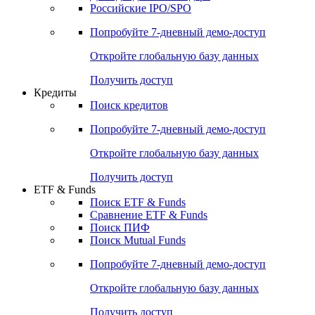
Получить доступ
Акции
Поиск акций
Дивидендный календарь
Российские IPO/SPO
Попробуйте
7-дневный
демо-доступ
Откройте глобальную базу данных
Получить доступ
Кредиты
Поиск кредитов
Попробуйте
7-дневный
демо-доступ
Откройте глобальную базу данных
Получить доступ
ETF & Funds
Поиск ETF & Funds
Сравнение ETF & Funds
Поиск ПИФ
Поиск Mutual Funds
Попробуйте
7-дневный
демо-доступ