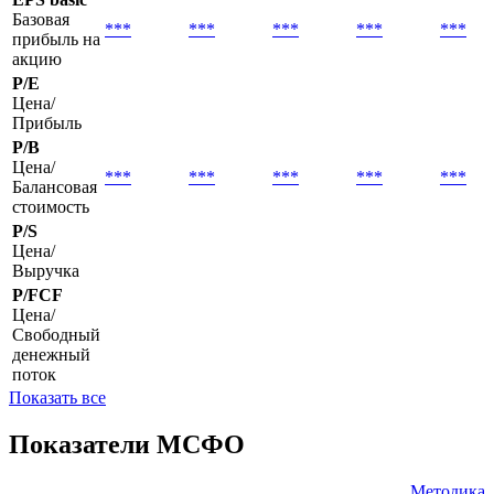
Основные показатели
31.03.2026
30.09.2025
31.03.2025
30.09.2024
31.03.
EPS basic
Базовая
***
***
***
***
***
прибыль на
акцию
P/E
Цена/
Прибыль
P/B
Цена/
***
***
***
***
***
Балансовая
стоимость
P/S
Цена/
Выручка
P/FCF
Цена/
Свободный
денежный
поток
Показать все