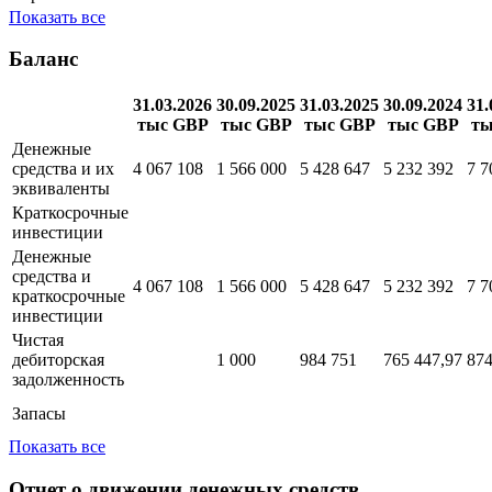
расходы
Расходы на
продажу и
42 612
40 863
маркетинг
Показать все
Баланс
31.03.2026
30.09.2025
31.03.2025
30.09.2024
31.
тыс GBP
тыс GBP
тыс GBP
тыс GBP
ты
Денежные
средства и их
4 067 108
1 566 000
5 428 647
5 232 392
7 7
эквиваленты
Краткосрочные
инвестиции
Денежные
средства и
4 067 108
1 566 000
5 428 647
5 232 392
7 7
краткосрочные
инвестиции
Чистая
дебиторская
1 000
984 751
765 447,97
874
задолженность
Запасы