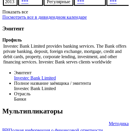
2013
***
Регулярные
***
***
Показать все
Посмотреть все в дивидендном календаре
Эмитент
Профиль
Investec Bank Limited provides banking services. The Bank offers
private banking, deposit, foreign exchange, mortgage, credit and
debit cards, property, corporate lending, investment, and other
financing services. Investec Bank serves clients worldwide
Эмитент
Investec Bank Limited
Полное название заёмщика / эмитента
Investec Bank Limited
Отрасль
Банки
Мультипликаторы
Методика
new
Полная информация о финансовой отчетности