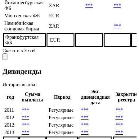
Йоханнесбургская
ZAR
***
***
ФБ
Мюнхенская ФБ
EUR
Намибийская
ZAR
***
фондовая биржа
Франкфуртская
EUR
ФБ
Скачать в Excel
Дивиденды
История выплат
Экс-
Сумма
Закрытие
год
Период
дивидендная
выплаты
реестра
дата
2011
***
Регулярные
***
***
2012
***
Регулярные
***
***
2012
***
Регулярные
***
***
2013
***
Регулярные
***
***