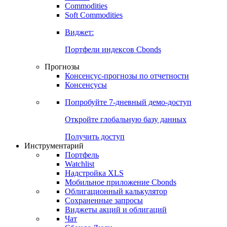
Commodities
Soft Commodities
Виджет:
Портфели индексов Cbonds
Прогнозы
Консенсус-прогнозы по отчетности
Консенсусы
Попробуйте
7-дневный
демо-доступ
Откройте глобальную базу данных
Получить доступ
Инструментарий
Портфель
Watchlist
Надстройка XLS
Мобильное приложение Cbonds
Облигационный калькулятор
Сохраненные запросы
Виджеты акций и облигаций
Чат