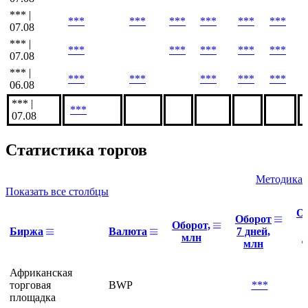
*** |
***
***
***
***
***
***
07.08
*** |
***
***
***
***
***
07.08
*** |
***
***
***
***
***
06.08
*** |
***
07.08
Статистика торгов
Методика
Показать все столбцы
О
Оборот
Оборот,
Биржа
Валюта
7 дней,
млн
д
млн
Африканская
торговая
BWP
***
площадка