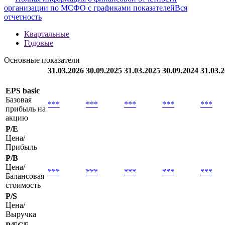
организации по МСФО с графиками показателей
Вся
отчетность
Квартальные
Годовые
Основные показатели
31.03.2026
30.09.2025
31.03.2025
30.09.2024
31.03.
EPS basic
Базовая
***
***
***
***
***
прибыль на
акцию
P/E
Цена/
Прибыль
P/B
Цена/
***
***
***
***
***
Балансовая
стоимость
P/S
Цена/
Выручка