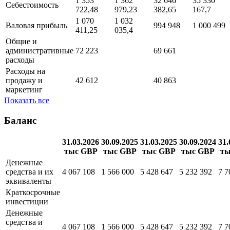
1 353
1 362
32 646
35 330
Себестоимость
722,48
979,23
382,65
167,7
1 070
1 032
Валовая прибыль
994 948
1 000 499
411,25
035,4
Общие и
административные
72 223
69 661
расходы
Расходы на
продажу и
42 612
40 863
маркетинг
Показать все
Баланс
31.03.2026
30.09.2025
31.03.2025
30.09.2024
31.
тыс GBP
тыс GBP
тыс GBP
тыс GBP
ты
Денежные
средства и их
4 067 108
1 566 000
5 428 647
5 232 392
7 7
эквиваленты
Краткосрочные
инвестиции
Денежные
средства и
4 067 108
1 566 000
5 428 647
5 232 392
7 7