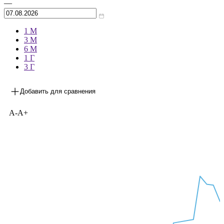
—
1 М
3 М
6 М
1 Г
3 Г
Добавить для сравнения