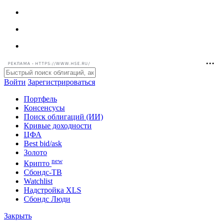
РЕКЛАМА • HTTPS://WWW.HSE.RU/
Войти
Зарегистрироваться
Портфель
Консенсусы
Поиск облигаций (ИИ)
Кривые доходности
ЦФА
Best bid/ask
Золото
new
Крипто
Сбондс-ТВ
Watchlist
Надстройка XLS
Сбондс Люди
Закрыть