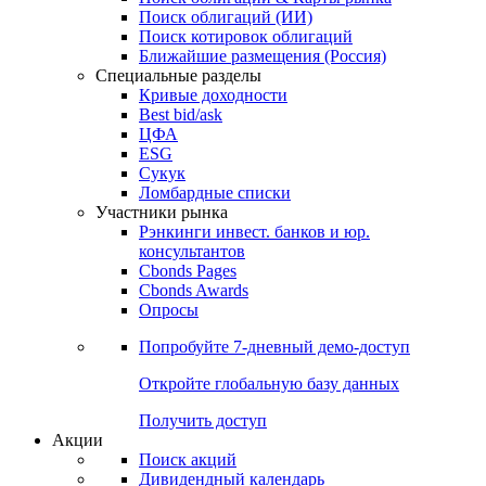
Поиск облигаций (ИИ)
Поиск котировок облигаций
Ближайшие размещения (Россия)
Специальные разделы
Кривые доходности
Best bid/ask
ЦФА
ESG
Сукук
Ломбардные списки
Участники рынка
Рэнкинги инвест. банков и юр.
консультантов
Cbonds Pages
Cbonds Awards
Опросы
Попробуйте
7-дневный
демо-доступ
Откройте глобальную базу данных
Получить доступ
Акции
Поиск акций
Дивидендный календарь