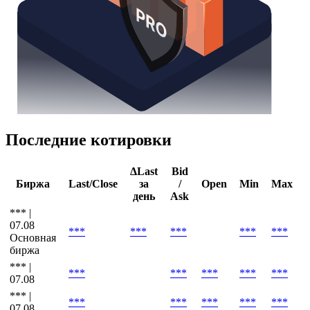
Последние котировки
ΔLast
Bid
Биржа
Last/Close
за
/
Open
Min
Max
день
Ask
*** |
07.08
***
***
***
***
***
Основная
биржа
*** |
***
***
***
***
***
07.08
*** |
***
***
***
***
***
07.08