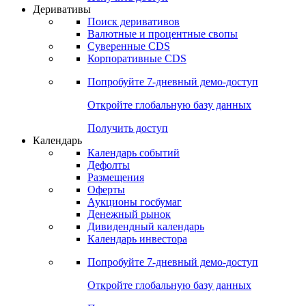
Деривативы
Поиск деривативов
Валютные и процентные свопы
Суверенные CDS
Корпоративные CDS
Попробуйте
7-дневный
демо-доступ
Откройте глобальную базу данных
Получить доступ
Календарь
Календарь событий
Дефолты
Размещения
Оферты
Аукционы госбумаг
Денежный рынок
Дивидендный календарь
Календарь инвестора
Попробуйте
7-дневный
демо-доступ
Откройте глобальную базу данных