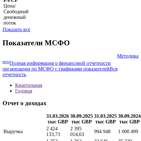
P/FCF
Цена/
Свободный
денежный
поток
Показать все
Показатели МСФО
Методика
new
Полная информация о финансовой отчетности
организации по МСФО с графиками показателей
Вся
отчетность
Квартальная
Годовая
Отчет о доходах
31.03.2026
30.09.2025
31.03.2025
30.09.2024
тыс GBP
тыс GBP
тыс GBP
тыс GBP
2 424
2 395
Выручка
994 948
1 000 499
133,73
014,63