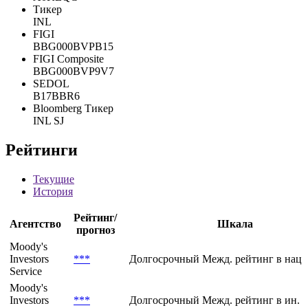
Тикер
INL
FIGI
BBG000BVPB15
FIGI Composite
BBG000BVP9V7
SEDOL
B17BBR6
Bloomberg Тикер
INL SJ
Рейтинги
Текущие
История
Рейтинг/
Агентство
Шкала
прогноз
Moody's
Investors
***
Долгосрочный Межд. рейтинг в нац.
Service
Moody's
Investors
***
Долгосрочный Межд. рейтинг в ин. 