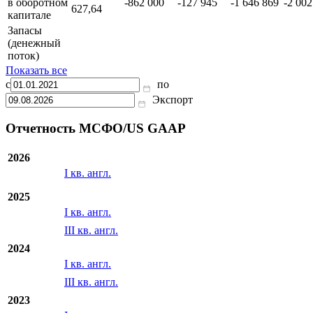
в оборотном
-862 000
-127 945
-1 646 869
-2 002
627,64
капитале
Запасы
(денежный
поток)
Показать все
с
по
Экспорт
Отчетность МСФО/US GAAP
2026
I кв. англ.
2025
I кв. англ.
III кв. англ.
2024
I кв. англ.
III кв. англ.
2023