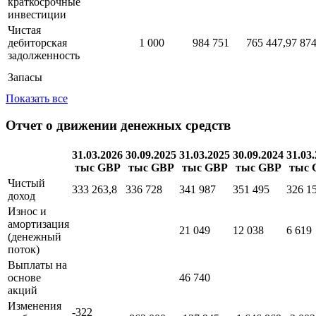
краткосрочные
инвестиции
Чистая
дебиторская
1 000
984 751
765 447,97
874
задолженность
Запасы
Показать все
Отчет о движении денежных средств
31.03.2026
30.09.2025
31.03.2025
30.09.2024
31.03
тыс GBP
тыс GBP
тыс GBP
тыс GBP
тыс 
Чистый
333 263,8
336 728
341 987
351 495
326 1
доход
Износ и
амортизация
21 049
12 038
6 619
(денежный
поток)
Выплаты на
основе
46 740
акций
Изменения
-322