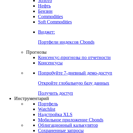
Золото
Нефть
Бензин
Commodities
Soft Commodities
Виджет:
Портфели индексов Cbonds
Прогнозы
Консенсус-прогнозы по отчетности
Консенсусы
Попробуйте
7-дневный
демо-доступ
Откройте глобальную базу данных
Получить доступ
Инструментарий
Портфель
Watchlist
Надстройка XLS
Мобильное приложение Cbonds
Облигационный калькулятор
Сохраненные запросы