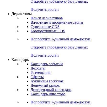
Откройте глобальную базу данных
Получить доступ
Деривативы
Поиск деривативов
Валютные и процентные свопы
Суверенные CDS
Корпоративные CDS
Попробуйте
7-дневный
демо-доступ
Откройте глобальную базу данных
Получить доступ
Календарь
Календарь событий
Дефолты
Размещения
Оферты
Аукционы госбумаг
Денежный рынок
Дивидендный календарь
Календарь инвестора
Попробуйте
7-дневный
демо-доступ