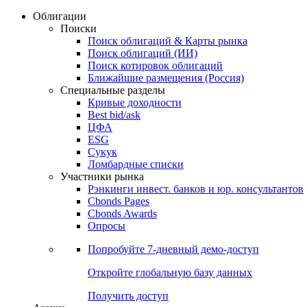
Облигации
Поиски
Поиск облигаций & Карты рынка
Поиск облигаций (ИИ)
Поиск котировок облигаций
Ближайшие размещения (Россия)
Специальные разделы
Кривые доходности
Best bid/ask
ЦФА
ESG
Сукук
Ломбардные списки
Участники рынка
Рэнкинги инвест. банков и юр. консультантов
Cbonds Pages
Cbonds Awards
Опросы
Попробуйте
7-дневный
демо-доступ
Откройте глобальную базу данных
Получить доступ