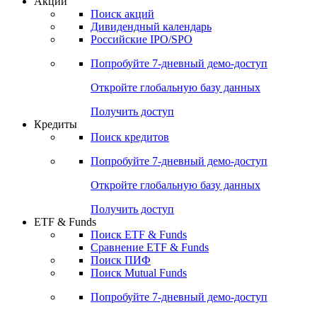
Акции
Поиск акций
Дивидендный календарь
Российские IPO/SPO
Попробуйте
7-дневный
демо-доступ
Откройте глобальную базу данных
Получить доступ
Кредиты
Поиск кредитов
Попробуйте
7-дневный
демо-доступ
Откройте глобальную базу данных
Получить доступ
ETF & Funds
Поиск ETF & Funds
Сравнение ETF & Funds
Поиск ПИФ
Поиск Mutual Funds
Попробуйте
7-дневный
демо-доступ