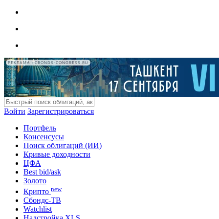
РЕКЛАМА • CBONDS-CONGRESS.RU
Войти
Зарегистрироваться
Портфель
Консенсусы
Поиск облигаций (ИИ)
Кривые доходности
ЦФА
Best bid/ask
Золото
new
Крипто
Сбондс-ТВ
Watchlist
Надстройка XLS