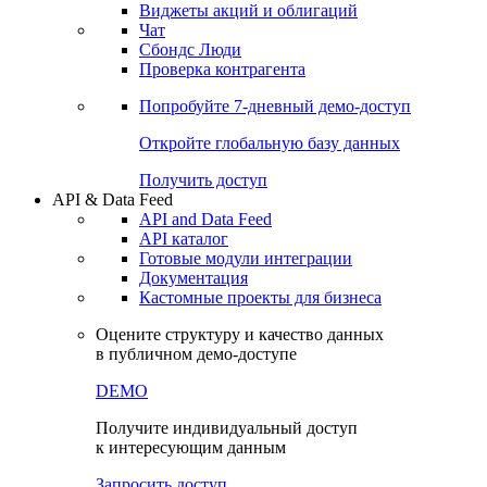
Виджеты акций и облигаций
Чат
Сбондс Люди
Проверка контрагента
Попробуйте
7-дневный
демо-доступ
Откройте глобальную базу данных
Получить доступ
API & Data Feed
API and Data Feed
API каталог
Готовые модули интеграции
Документация
Кастомные проекты для бизнеса
Оцените структуру и качество данных
в публичном демо-доступе
DEMO
Получите индивидуальный доступ
к интересующим данным
Запросить доступ