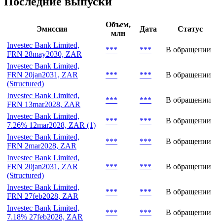
№
Базовый актив
Класс базового актива
1
***
Fixed Income
Последние выпуски
Объем,
Эмиссия
Дата
Статус
млн
Investec Bank Limited,
***
***
В обращении
FRN 28may2030, ZAR
Investec Bank Limited,
FRN 20jan2031, ZAR
***
***
В обращении
(Structured)
Investec Bank Limited,
***
***
В обращении
FRN 13mar2028, ZAR
Investec Bank Limited,
***
***
В обращении
7.26% 12mar2028, ZAR (1)
Investec Bank Limited,
***
***
В обращении
FRN 2mar2028, ZAR
Investec Bank Limited,
FRN 20jan2031, ZAR
***
***
В обращении
(Structured)
Investec Bank Limited,