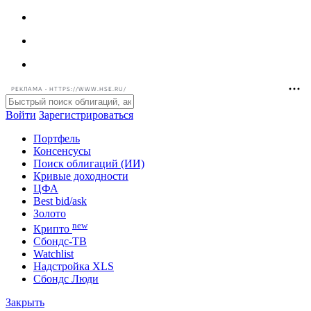
РЕКЛАМА • HTTPS://WWW.HSE.RU/
Войти
Зарегистрироваться
Портфель
Консенсусы
Поиск облигаций (ИИ)
Кривые доходности
ЦФА
Best bid/ask
Золото
new
Крипто
Сбондс-ТВ
Watchlist