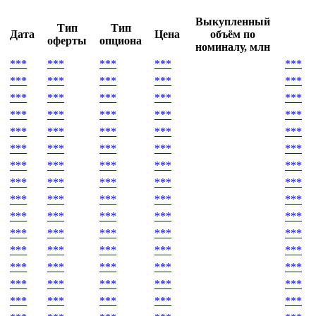
Условия досрочного выкупа
***
Выкупленный
Тип
Тип
Дата
Цена
объём по
оферты
опциона
номиналу, млн
***
***
***
***
***
***
***
***
***
***
***
***
***
***
***
***
***
***
***
***
***
***
***
***
***
***
***
***
***
***
***
***
***
***
***
***
***
***
***
***
***
***
***
***
***
***
***
***
***
***
***
***
***
***
***
***
***
***
***
***
***
***
***
***
***