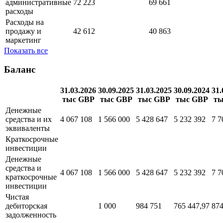
1 070
1 032
Валовая прибыль
994 948
1 000 499
411,25
035,4
Общие и
административные
72 223
69 661
расходы
Расходы на
продажу и
42 612
40 863
маркетинг
Показать все
Баланс
31.03.2026
30.09.2025
31.03.2025
30.09.2024
31.
тыс GBP
тыс GBP
тыс GBP
тыс GBP
ты
Денежные
средства и их
4 067 108
1 566 000
5 428 647
5 232 392
7 7
эквиваленты
Краткосрочные
инвестиции
Денежные
средства и
4 067 108
1 566 000
5 428 647
5 232 392
7 7
краткосрочные
инвестиции