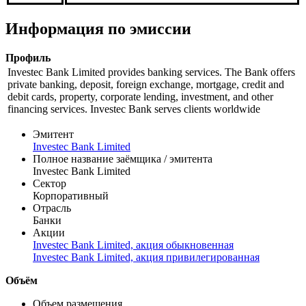
*** | 06.08
***
*** |
***
06.08
Информация по эмиссии
Профиль
Investec Bank Limited provides banking services. The Bank offers
private banking, deposit, foreign exchange, mortgage, credit and
debit cards, property, corporate lending, investment, and other
financing services. Investec Bank serves clients worldwide
Эмитент
Investec Bank Limited
Полное название заёмщика / эмитента
Investec Bank Limited
Сектор
Корпоративный
Отрасль
Банки
Акции
Investec Bank Limited, акция обыкновенная
Investec Bank Limited, акция привилегированная