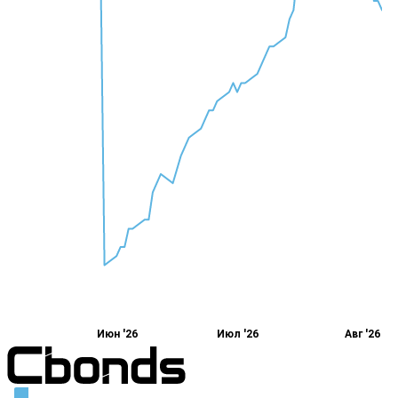
Июн '26
Июл '26
Авг '26