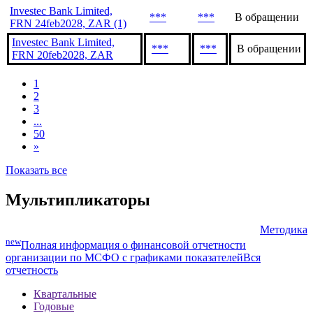
***
***
В обращении
FRN 27feb2028, ZAR
Investec Bank Limited,
***
***
В обращении
7.18% 27feb2028, ZAR
Investec Bank Limited,
***
***
В обращении
FRN 24feb2028, ZAR (1)
Investec Bank Limited,
***
***
В обращении
FRN 20feb2028, ZAR
1
2
3
...
50
»
Показать все
Мультипликаторы
Методика
new
Полная информация о финансовой отчетности
организации по МСФО с графиками показателей
Вся