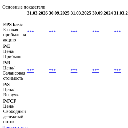
отчетность
Квартальные
Годовые
Основные показатели
31.03.2026
30.09.2025
31.03.2025
30.09.2024
31.03.
EPS basic
Базовая
***
***
***
***
***
прибыль на
акцию
P/E
Цена/
Прибыль
P/B
Цена/
***
***
***
***
***
Балансовая
стоимость
P/S
Цена/
Выручка
P/FCF
Цена/