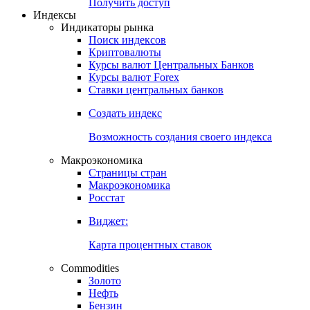
Попробуйте
7-дневный
демо-доступ
Откройте глобальную базу данных
Получить доступ
Индексы
Индикаторы рынка
Поиск индексов
Криптовалюты
Курсы валют Центральных Банков
Курсы валют Forex
Ставки центральных банков
Создать индекс
Возможность создания своего индекса
Макроэкономика
Страницы стран
Макроэкономика
Росстат
Виджет:
Карта процентных ставок