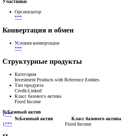
General Banking Purposes
Описание целей размещения
General banking purposes
Участники
Организатор
***
Конвертация и обмен
Условия конвертации
***
Структурные продукты
Категория
Investment Products with Reference Entities
Тип продукта
Credit-Linked
Класс базового актива
Fixed Income
№
Базовый актив
1
***