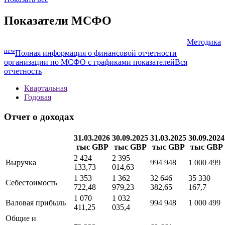
Свободный
денежный
поток
Показать все
Показатели МСФО
Методика
new
Полная информация о финансовой отчетности
организации по МСФО с графиками показателей
Вся
отчетность
Квартальная
Годовая
Отчет о доходах
31.03.2026
30.09.2025
31.03.2025
30.09.2024
тыс GBP
тыс GBP
тыс GBP
тыс GBP
2 424
2 395
Выручка
994 948
1 000 499
133,73
014,63
1 353
1 362
32 646
35 330
Себестоимость
722,48
979,23
382,65
167,7