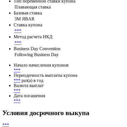
Параметры денежного потока
Тип переменной ставки купона
Плавающая ставка
Базовая ставка
3M JIBAR
Ставка купона
***
Метод расчета НКД
***
Business Day Convention
Following Business Day
Начало начисления купонов
***
Периодичность выплаты купона
***
раз(а) в год
Валюта выплат
***
Дата погашения
***