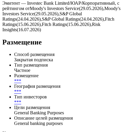
Купоны выплачиваются ***, дата ближайшей выплаты — .
Всего по выпуску предусмотрено 0 купонных периодов, из
них выплачено — 0, осталось — 0.
Эмитент — Investec Bank Limited/ЮАР/Корпоративный, с
рейтингом отMoody's Investors Service(29.05.2026),Moody's
Investors Service(29.05.2026),S&P Global
Ratings(24.04.2026),S&P Global Ratings(24.04.2026),Fitch
Ratings(15.06.2026),Fitch Ratings(15.06.2026),Risk
Insights(16.07.2026)
Размещение
Способ размещения
Закрытая подписка
Тип размещения
Частное
Размещение
***
География размещения
***
Тип инвесторов
***
Цели размещения