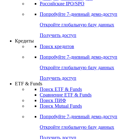
Получить доступ
Акции
Поиск акций
Дивидендный календарь
Российские IPO/SPO
Попробуйте
7-дневный
демо-доступ
Откройте глобальную базу данных
Получить доступ
Кредиты
Поиск кредитов
Попробуйте
7-дневный
демо-доступ
Откройте глобальную базу данных
Получить доступ
ETF & Funds
Поиск ETF & Funds
Сравнение ETF & Funds
Поиск ПИФ
Поиск Mutual Funds
Попробуйте
7-дневный
демо-доступ