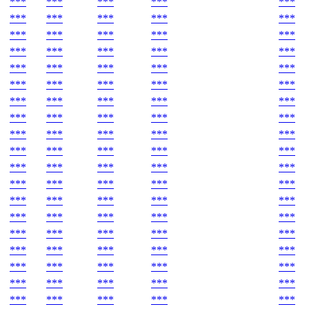
***
***
***
***
***
***
***
***
***
***
***
***
***
***
***
***
***
***
***
***
***
***
***
***
***
***
***
***
***
***
***
***
***
***
***
***
***
***
***
***
***
***
***
***
***
***
***
***
***
***
***
***
***
***
***
***
***
***
***
***
***
***
***
***
***
***
***
***
***
***
***
***
***
***
***
***
***
***
***
***
***
***
***
***
***
***
***
***
***
***