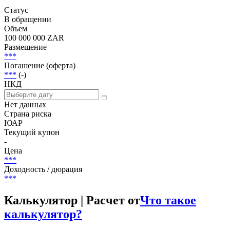
Добавить в Watchlist
Переменная ставка, Структурированные продукты, Senior
Unsecured
Статус
В обращении
Объем
100 000 000 ZAR
Размещение
***
Погашение (оферта)
***
(-)
НКД
Нет данных
Страна риска
ЮАР
Текущий купон
-
Цена
***
Доходность / дюрация
***