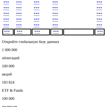
***
***
***
***
***
***
***
***
***
***
***
***
***
***
***
***
***
***
***
***
***
***
***
***
***
***
***
***
***
***
***
***
***
***
***
***
***
***
***
***
***
***
***
***
***
Откройте глобальную базу данных
1 000 000
облигаций
100 000
акций
183 824
ETF & Funds