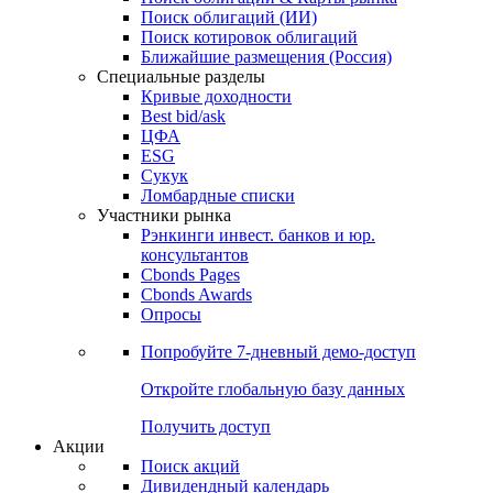
Облигации
Поиски
Поиск облигаций & Карты рынка
Поиск облигаций (ИИ)
Поиск котировок облигаций
Ближайшие размещения (Россия)
Специальные разделы
Кривые доходности
Best bid/ask
ЦФА
ESG
Сукук
Ломбардные списки
Участники рынка
Рэнкинги инвест. банков и юр.
консультантов
Cbonds Pages
Cbonds Awards
Опросы
Попробуйте
7-дневный
демо-доступ
Откройте глобальную базу данных