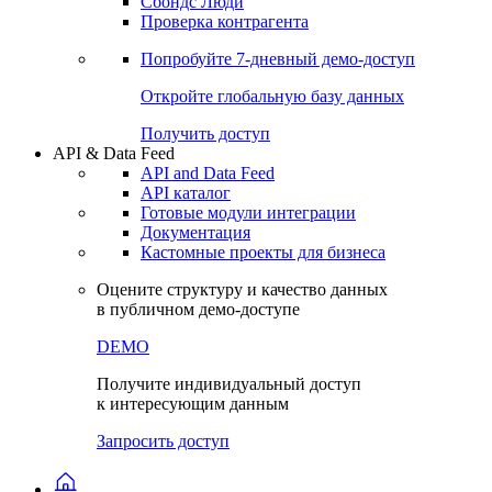
Сохраненные запросы
Виджеты акций и облигаций
Чат
Сбондс Люди
Проверка контрагента
Попробуйте
7-дневный
демо-доступ
Откройте глобальную базу данных
Получить доступ
API & Data Feed
API and Data Feed
API каталог
Готовые модули интеграции
Документация
Кастомные проекты для бизнеса
Оцените структуру и качество данных
в публичном демо-доступе
DEMO
Получите индивидуальный доступ
к интересующим данным