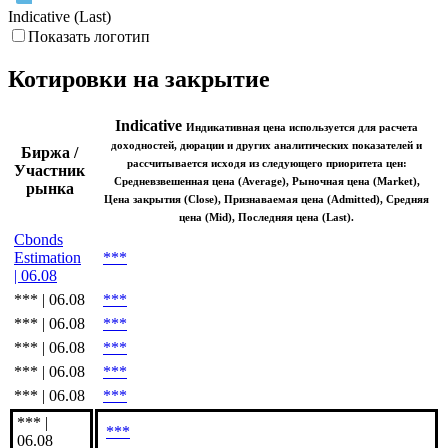
Indicative (Last)
Показать логотип
Котировки на закрытие
Indicative
Индикативная цена используется для расчета
доходностей, дюрации и других аналитических показателей и
Биржа /
рассчитывается исходя из следующего приоритета цен:
Участник
Средневзвешенная цена (Average), Рыночная цена (Market),
рынка
Цена закрытия (Close), Признаваемая цена (Admitted), Средняя
цена (Mid), Последняя цена (Last).
Cbonds
Estimation
***
| 06.08
*** | 06.08
***
*** | 06.08
***
*** | 06.08
***
*** | 06.08
***