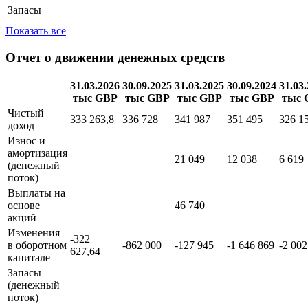
Чистая
дебиторская
1 000
984 751
765 447,97
874
задолженность
Запасы
Показать все
Отчет о движении денежных средств
31.03.2026
30.09.2025
31.03.2025
30.09.2024
31.03
тыс GBP
тыс GBP
тыс GBP
тыс GBP
тыс 
Чистый
333 263,8
336 728
341 987
351 495
326 1
доход
Износ и
амортизация
21 049
12 038
6 619
(денежный
поток)
Выплаты на
основе
46 740
акций
Изменения
-322
в оборотном
-862 000
-127 945
-1 646 869
-2 002
627,64
капитале