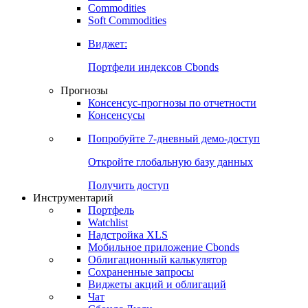
Commodities
Золото
Нефть
Бензин
Commodities
Soft Commodities
Виджет:
Портфели индексов Cbonds
Прогнозы
Консенсус-прогнозы по отчетности
Консенсусы
Попробуйте
7-дневный
демо-доступ
Откройте глобальную базу данных
Получить доступ
Инструментарий
Портфель
Watchlist
Надстройка XLS
Мобильное приложение Cbonds
Облигационный калькулятор