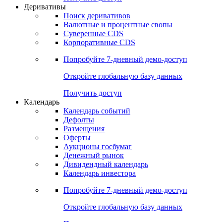
Откройте глобальную базу данных
Получить доступ
Деривативы
Поиск деривативов
Валютные и процентные свопы
Суверенные CDS
Корпоративные CDS
Попробуйте
7-дневный
демо-доступ
Откройте глобальную базу данных
Получить доступ
Календарь
Календарь событий
Дефолты
Размещения
Оферты
Аукционы госбумаг
Денежный рынок
Дивидендный календарь
Календарь инвестора