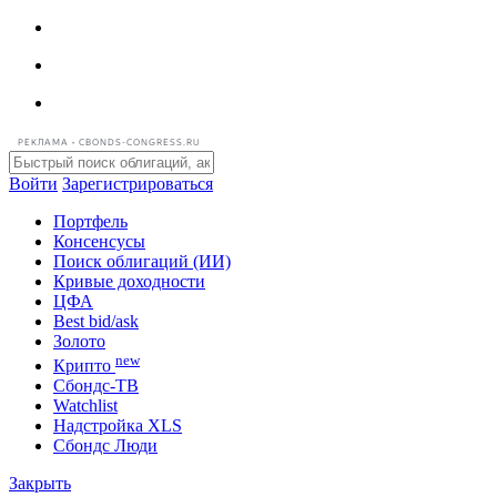
РЕКЛАМА • CBONDS-CONGRESS.RU
Войти
Зарегистрироваться
Портфель
Консенсусы
Поиск облигаций (ИИ)
Кривые доходности
ЦФА
Best bid/ask
Золото
new
Крипто
Сбондс-ТВ
Watchlist
Надстройка XLS