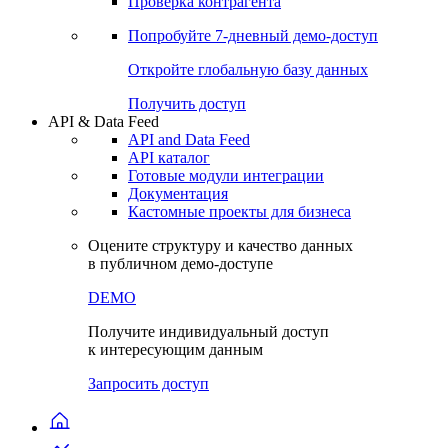
Виджеты акций и облигаций
Чат
Сбондс Люди
Проверка контрагента
Попробуйте
7-дневный
демо-доступ
Откройте глобальную базу данных
Получить доступ
API & Data Feed
API and Data Feed
API каталог
Готовые модули интеграции
Документация
Кастомные проекты для бизнеса
Оцените структуру и качество данных
в публичном демо-доступе
DEMO
Получите индивидуальный доступ
к интересующим данным
Запросить доступ