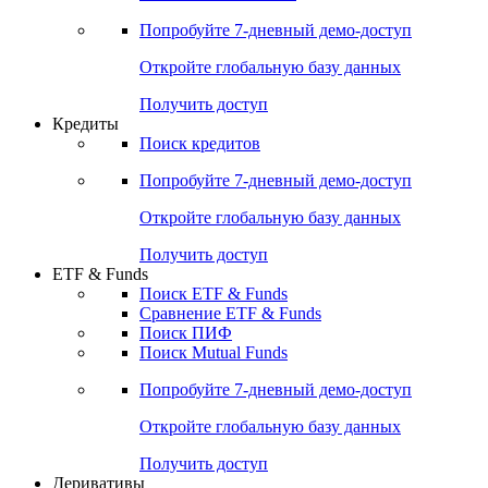
Акции
Поиск акций
Дивидендный календарь
Российские IPO/SPO
Попробуйте
7-дневный
демо-доступ
Откройте глобальную базу данных
Получить доступ
Кредиты
Поиск кредитов
Попробуйте
7-дневный
демо-доступ
Откройте глобальную базу данных
Получить доступ
ETF & Funds
Поиск ETF & Funds
Сравнение ETF & Funds
Поиск ПИФ
Поиск Mutual Funds
Попробуйте
7-дневный
демо-доступ