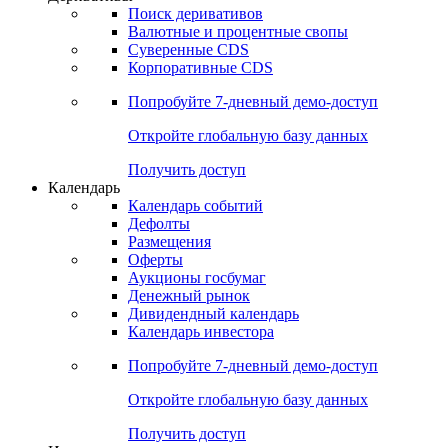
Откройте глобальную базу данных
Получить доступ
Деривативы
Поиск деривативов
Валютные и процентные свопы
Суверенные CDS
Корпоративные CDS
Попробуйте
7-дневный
демо-доступ
Откройте глобальную базу данных
Получить доступ
Календарь
Календарь событий
Дефолты
Размещения
Оферты
Аукционы госбумаг
Денежный рынок
Дивидендный календарь
Календарь инвестора
Попробуйте
7-дневный
демо-доступ