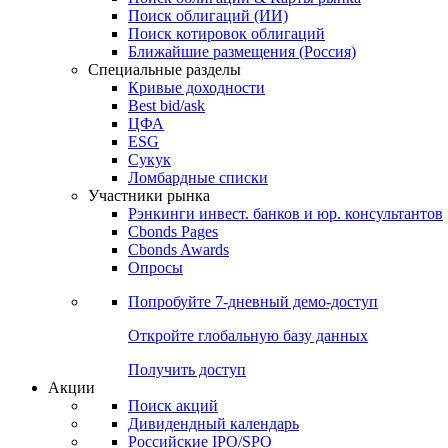
Облигации
Поиски
Поиск облигаций & Карты рынка
Поиск облигаций (ИИ)
Поиск котировок облигаций
Ближайшие размещения (Россия)
Специальные разделы
Кривые доходности
Best bid/ask
ЦФА
ESG
Сукук
Ломбардные списки
Участники рынка
Рэнкинги инвест. банков и юр. консультантов
Cbonds Pages
Cbonds Awards
Опросы
Попробуйте
7-дневный
демо-доступ
Откройте глобальную базу данных
Получить доступ