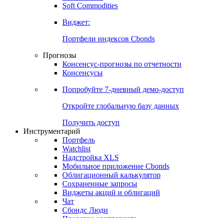
Золото
Нефть
Бензин
Commodities
Soft Commodities
Виджет:
Портфели индексов Cbonds
Прогнозы
Консенсус-прогнозы по отчетности
Консенсусы
Попробуйте
7-дневный
демо-доступ
Откройте глобальную базу данных
Получить доступ
Инструментарий
Портфель
Watchlist
Надстройка XLS
Мобильное приложение Cbonds
Облигационный калькулятор
Сохраненные запросы