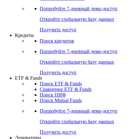
Акции
Поиск акций
Дивидендный календарь
Российские IPO/SPO
Попробуйте
7-дневный
демо-доступ
Откройте глобальную базу данных
Получить доступ
Кредиты
Поиск кредитов
Попробуйте
7-дневный
демо-доступ
Откройте глобальную базу данных
Получить доступ
ETF & Funds
Поиск ETF & Funds
Сравнение ETF & Funds
Поиск ПИФ
Поиск Mutual Funds
Попробуйте
7-дневный
демо-доступ