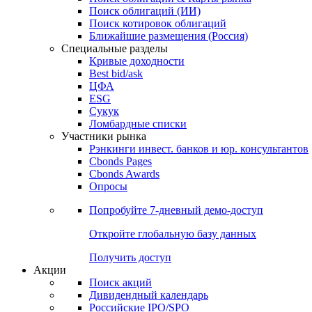
Облигации
Поиски
Поиск облигаций & Карты рынка
Поиск облигаций (ИИ)
Поиск котировок облигаций
Ближайшие размещения (Россия)
Специальные разделы
Кривые доходности
Best bid/ask
ЦФА
ESG
Сукук
Ломбардные списки
Участники рынка
Рэнкинги инвест. банков и юр. консультантов
Cbonds Pages
Cbonds Awards
Опросы
Попробуйте
7-дневный
демо-доступ
Откройте глобальную базу данных
Получить доступ