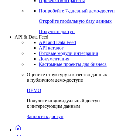
Виджеты акций и облигаций
Чат
Сбондс Люди
Проверка контрагента
Попробуйте
7-дневный
демо-доступ
Откройте глобальную базу данных
Получить доступ
API & Data Feed
API and Data Feed
API каталог
Готовые модули интеграции
Документация
Кастомные проекты для бизнеса
Оцените структуру и качество данных
в публичном демо-доступе
DEMO
Получите индивидуальный доступ
к интересующим данным
Запросить доступ