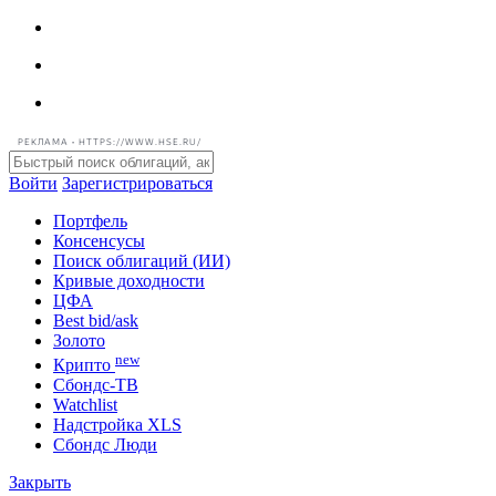
РЕКЛАМА • HTTPS://WWW.HSE.RU/
Войти
Зарегистрироваться
Портфель
Консенсусы
Поиск облигаций (ИИ)
Кривые доходности
ЦФА
Best bid/ask
Золото
new
Крипто
Сбондс-ТВ
Watchlist
Надстройка XLS