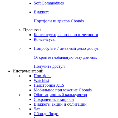
Золото
Нефть
Бензин
Commodities
Soft Commodities
Виджет:
Портфели индексов Cbonds
Прогнозы
Консенсус-прогнозы по отчетности
Консенсусы
Попробуйте
7-дневный
демо-доступ
Откройте глобальную базу данных
Получить доступ
Инструментарий
Портфель
Watchlist
Надстройка XLS
Мобильное приложение Cbonds
Облигационный калькулятор
Сохраненные запросы