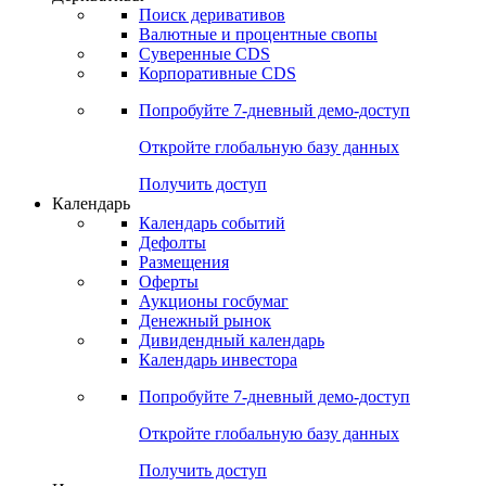
Откройте глобальную базу данных
Получить доступ
Деривативы
Поиск деривативов
Валютные и процентные свопы
Суверенные CDS
Корпоративные CDS
Попробуйте
7-дневный
демо-доступ
Откройте глобальную базу данных
Получить доступ
Календарь
Календарь событий
Дефолты
Размещения
Оферты
Аукционы госбумаг
Денежный рынок
Дивидендный календарь
Календарь инвестора
Попробуйте
7-дневный
демо-доступ