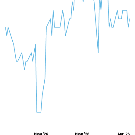
Июн '26
Июл '26
Авг '26