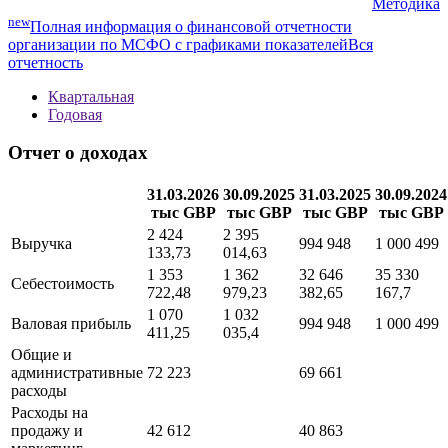
Методика
new
Полная информация о финансовой отчетности
организации по МСФО с графиками показателей
Вся
отчетность
Квартальная
Годовая
Отчет о доходах
31.03.2026
30.09.2025
31.03.2025
30.09.2024
тыс GBP
тыс GBP
тыс GBP
тыс GBP
2 424
2 395
Выручка
994 948
1 000 499
133,73
014,63
1 353
1 362
32 646
35 330
Себестоимость
722,48
979,23
382,65
167,7
1 070
1 032
Валовая прибыль
994 948
1 000 499
411,25
035,4
Общие и
административные
72 223
69 661
расходы
Расходы на
продажу и
42 612
40 863