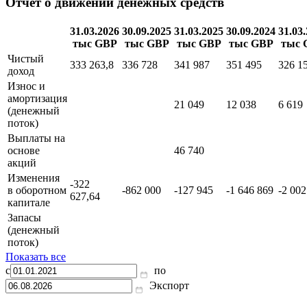
Отчет о движении денежных средств
31.03.2026
30.09.2025
31.03.2025
30.09.2024
31.03
тыс GBP
тыс GBP
тыс GBP
тыс GBP
тыс 
Чистый
333 263,8
336 728
341 987
351 495
326 1
доход
Износ и
амортизация
21 049
12 038
6 619
(денежный
поток)
Выплаты на
основе
46 740
акций
Изменения
-322
в оборотном
-862 000
-127 945
-1 646 869
-2 002
627,64
капитале
Запасы
(денежный
поток)
Показать все
с
по
Экспорт