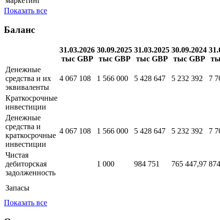
маркетинг
Показать все
Баланс
31.03.2026
30.09.2025
31.03.2025
30.09.2024
31.
тыс GBP
тыс GBP
тыс GBP
тыс GBP
ты
Денежные
средства и их
4 067 108
1 566 000
5 428 647
5 232 392
7 7
эквиваленты
Краткосрочные
инвестиции
Денежные
средства и
4 067 108
1 566 000
5 428 647
5 232 392
7 7
краткосрочные
инвестиции
Чистая
дебиторская
1 000
984 751
765 447,97
874
задолженность
Запасы
Показать все