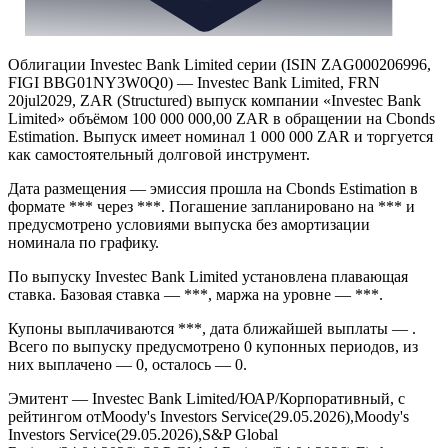
Облигации Investec Bank Limited серии (ISIN ZAG000206996,
FIGI BBG01NY3W0Q0) — Investec Bank Limited, FRN
20jul2029, ZAR (Structured) выпуск компании «Investec Bank
Limited» объёмом 100 000 000,00 ZAR в обращении на Cbonds
Estimation. Выпуск имеет номинал 1 000 000 ZAR и торгуется
как самостоятельный долговой инструмент.
Дата размещения — эмиссия прошла на Cbonds Estimation в
формате *** через ***. Погашение запланировано на *** и
предусмотрено условиями выпуска без амортизации
номинала по графику.
По выпуску Investec Bank Limited установлена плавающая
ставка. Базовая ставка — ***, маржа на уровне — ***.
Купоны выплачиваются ***, дата ближайшей выплаты — .
Всего по выпуску предусмотрено 0 купонных периодов, из
них выплачено — 0, осталось — 0.
Эмитент — Investec Bank Limited/ЮАР/Корпоративный, с
рейтингом отMoody's Investors Service(29.05.2026),Moody's
Investors Service(29.05.2026),S&P Global