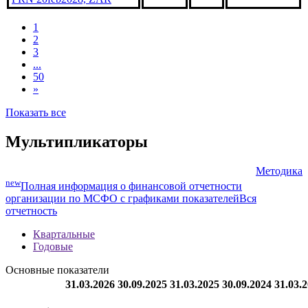
1
2
3
...
50
»
Показать все
Мультипликаторы
Методика
new
Полная информация о финансовой отчетности
организации по МСФО с графиками показателей
Вся
отчетность
Квартальные
Годовые
Основные показатели
31.03.2026
30.09.2025
31.03.2025
30.09.2024
31.03.