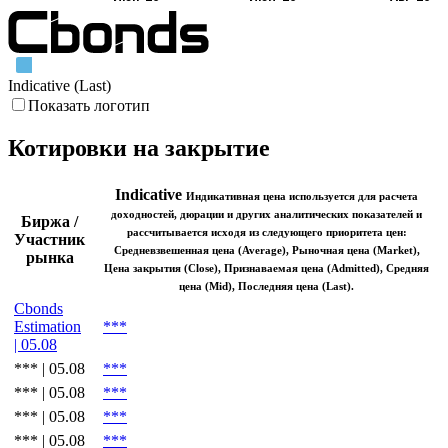
Indicative (Last)
Показать логотип
Котировки на закрытие
Indicative
Индикативная цена используется для расчета
доходностей, дюрации и других аналитических показателей и
Биржа /
рассчитывается исходя из следующего приоритета цен:
Участник
Средневзвешенная цена (Average), Рыночная цена (Market),
рынка
Цена закрытия (Close), Признаваемая цена (Admitted), Средняя
цена (Mid), Последняя цена (Last).
Cbonds
Estimation
***
| 05.08
*** | 05.08
***
*** | 05.08
***
*** | 05.08
***
*** | 05.08
***