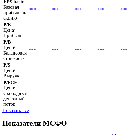
EPS basic
Базовая
***
***
***
***
***
прибыль на
акцию
P/E
Цена/
Прибыль
P/B
Цена/
***
***
***
***
***
Балансовая
стоимость
P/S
Цена/
Выручка
P/FCF
Цена/
Свободный
денежный
поток
Показать все
Показатели МСФО