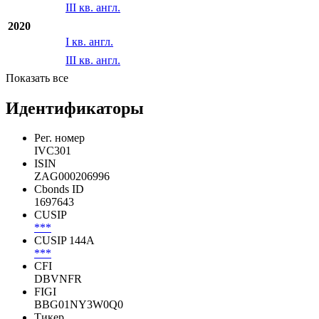
III кв. англ.
2020
I кв. англ.
III кв. англ.
Показать все
Идентификаторы
Рег. номер
IVC301
ISIN
ZAG000206996
Cbonds ID
1697643
CUSIP
***
CUSIP 144A
***
CFI
DBVNFR
FIGI
BBG01NY3W0Q0
Тикер