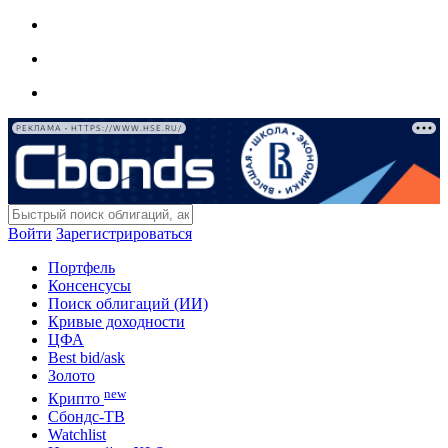
РЕКЛАМА • HTTPS://WWW.HSE.RU/
Войти
Зарегистрироваться
Портфель
Консенсусы
Поиск облигаций (ИИ)
Кривые доходности
ЦФА
Best bid/ask
Золото
new
Крипто
Сбондс-ТВ
Watchlist