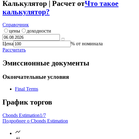
Калькулятор | Расчет от
Что такое
калькулятор?
Справочник
цены
доходности
Цена
% от номинала
Рассчитать
Эмиссионные документы
Окончательные условия
Final Terms
График торгов
Cbonds Estimation
1/7
Подробнее о Cbonds Estimation