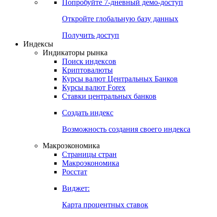
Попробуйте
7-дневный
демо-доступ
Откройте глобальную базу данных
Получить доступ
Индексы
Индикаторы рынка
Поиск индексов
Криптовалюты
Курсы валют Центральных Банков
Курсы валют Forex
Ставки центральных банков
Создать индекс
Возможность создания своего индекса
Макроэкономика
Страницы стран
Макроэкономика
Росстат
Виджет:
Карта процентных ставок