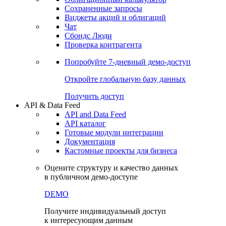
Сохраненные запросы
Виджеты акций и облигаций
Чат
Сбондс Люди
Проверка контрагента
Попробуйте
7-дневный
демо-доступ
Откройте глобальную базу данных
Получить доступ
API & Data Feed
API and Data Feed
API каталог
Готовые модули интеграции
Документация
Кастомные проекты для бизнеса
Оцените структуру и качество данных
в публичном демо-доступе
DEMO
Получите индивидуальный доступ
к интересующим данным