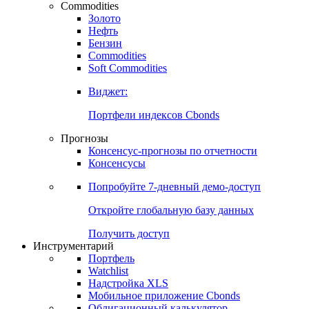
Commodities
Золото
Нефть
Бензин
Commodities
Soft Commodities
Виджет:
Портфели индексов Cbonds
Прогнозы
Консенсус-прогнозы по отчетности
Консенсусы
Попробуйте
7-дневный
демо-доступ
Откройте глобальную базу данных
Получить доступ
Инструментарий
Портфель
Watchlist
Надстройка XLS
Мобильное приложение Cbonds
Облигационный калькулятор