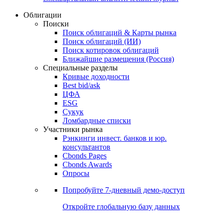
Облигации
Поиски
Поиск облигаций & Карты рынка
Поиск облигаций (ИИ)
Поиск котировок облигаций
Ближайшие размещения (Россия)
Специальные разделы
Кривые доходности
Best bid/ask
ЦФА
ESG
Сукук
Ломбардные списки
Участники рынка
Рэнкинги инвест. банков и юр.
консультантов
Cbonds Pages
Cbonds Awards
Опросы
Попробуйте
7-дневный
демо-доступ
Откройте глобальную базу данных