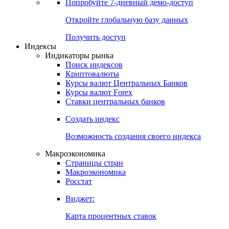
Попробуйте
7-дневный
демо-доступ
Откройте глобальную базу данных
Получить доступ
Индексы
Индикаторы рынка
Поиск индексов
Криптовалюты
Курсы валют Центральных Банков
Курсы валют Forex
Ставки центральных банков
Создать индекс
Возможность создания своего индекса
Макроэкономика
Страницы стран
Макроэкономика
Росстат
Виджет:
Карта процентных ставок