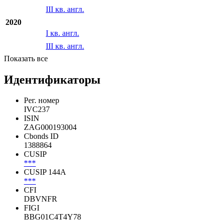
III кв. англ.
2020
I кв. англ.
III кв. англ.
Показать все
Идентификаторы
Рег. номер
IVC237
ISIN
ZAG000193004
Cbonds ID
1388864
CUSIP
***
CUSIP 144A
***
CFI
DBVNFR
FIGI
BBG01C4T4Y78