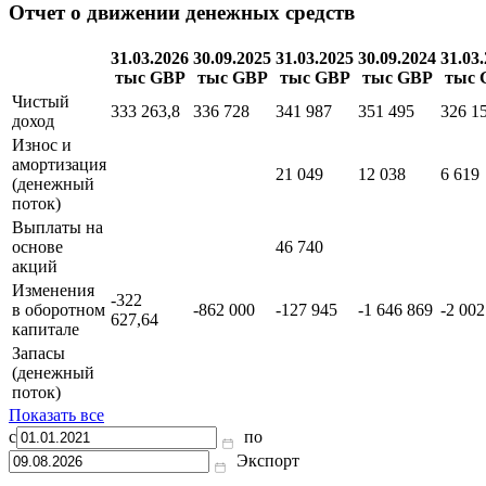
Отчет о движении денежных средств
31.03.2026
30.09.2025
31.03.2025
30.09.2024
31.03
тыс GBP
тыс GBP
тыс GBP
тыс GBP
тыс 
Чистый
333 263,8
336 728
341 987
351 495
326 1
доход
Износ и
амортизация
21 049
12 038
6 619
(денежный
поток)
Выплаты на
основе
46 740
акций
Изменения
-322
в оборотном
-862 000
-127 945
-1 646 869
-2 002
627,64
капитале
Запасы
(денежный
поток)
Показать все
с
по
Экспорт