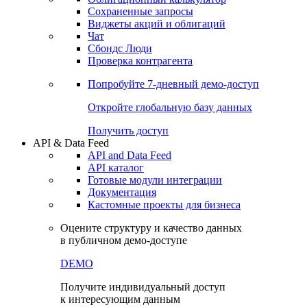
Сохраненные запросы
Виджеты акций и облигаций
Чат
Сбондс Люди
Проверка контрагента
Попробуйте
7-дневный
демо-доступ
Откройте глобальную базу данных
Получить доступ
API & Data Feed
API and Data Feed
API каталог
Готовые модули интеграции
Документация
Кастомные проекты для бизнеса
Оцените структуру и качество данных
в публичном демо-доступе
DEMO
Получите индивидуальный доступ
к интересующим данным