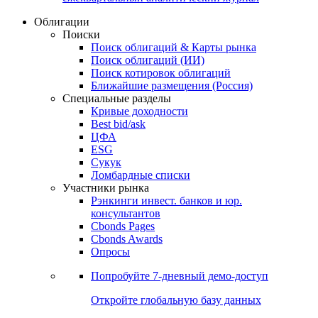
Облигации
Поиски
Поиск облигаций & Карты рынка
Поиск облигаций (ИИ)
Поиск котировок облигаций
Ближайшие размещения (Россия)
Специальные разделы
Кривые доходности
Best bid/ask
ЦФА
ESG
Сукук
Ломбардные списки
Участники рынка
Рэнкинги инвест. банков и юр.
консультантов
Cbonds Pages
Cbonds Awards
Опросы
Попробуйте
7-дневный
демо-доступ
Откройте глобальную базу данных