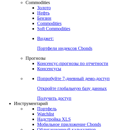
Commodities
Золото
Нефть
Бензин
Commodities
Soft Commodities
Виджет:
Портфели индексов Cbonds
Прогнозы
Консенсус-прогнозы по отчетности
Консенсусы
Попробуйте
7-дневный
демо-доступ
Откройте глобальную базу данных
Получить доступ
Инструментарий
Портфель
Watchlist
Надстройка XLS
Мобильное приложение Cbonds
Облигационный калькулятор