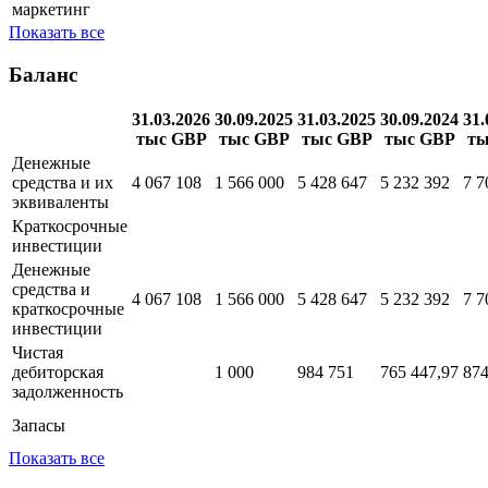
маркетинг
Показать все
Баланс
31.03.2026
30.09.2025
31.03.2025
30.09.2024
31.
тыс GBP
тыс GBP
тыс GBP
тыс GBP
ты
Денежные
средства и их
4 067 108
1 566 000
5 428 647
5 232 392
7 7
эквиваленты
Краткосрочные
инвестиции
Денежные
средства и
4 067 108
1 566 000
5 428 647
5 232 392
7 7
краткосрочные
инвестиции
Чистая
дебиторская
1 000
984 751
765 447,97
874
задолженность
Запасы
Показать все