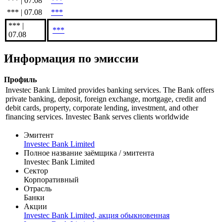
*** | 07.08
***
*** | 07.08
***
*** |
***
07.08
Информация по эмиссии
Профиль
Investec Bank Limited provides banking services. The Bank offers
private banking, deposit, foreign exchange, mortgage, credit and
debit cards, property, corporate lending, investment, and other
financing services. Investec Bank serves clients worldwide
Эмитент
Investec Bank Limited
Полное название заёмщика / эмитента
Investec Bank Limited
Сектор
Корпоративный
Отрасль
Банки
Акции
Investec Bank Limited, акция обыкновенная