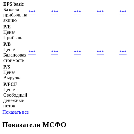
EPS basic
Базовая
***
***
***
***
***
прибыль на
акцию
P/E
Цена/
Прибыль
P/B
Цена/
***
***
***
***
***
Балансовая
стоимость
P/S
Цена/
Выручка
P/FCF
Цена/
Свободный
денежный
поток
Показать все
Показатели МСФО