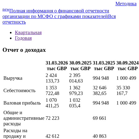
Методика
new
Полная информация о финансовой отчетности
организации по МСФО с графиками показателей
Вся
отчетность
Квартальная
Годовая
Отчет о доходах
31.03.2026
30.09.2025
31.03.2025
30.09.2024
тыс GBP
тыс GBP
тыс GBP
тыс GBP
2 424
2 395
Выручка
994 948
1 000 499
133,73
014,63
1 353
1 362
32 646
35 330
Себестоимость
722,48
979,23
382,65
167,7
1 070
1 032
Валовая прибыль
994 948
1 000 499
411,25
035,4
Общие и
административные
72 223
69 661
расходы
Расходы на
продажу и
42 612
40 863