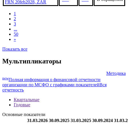
FRN 20feb2028, ZAR
1
2
3
...
50
»
Показать все
Мультипликаторы
Методика
new
Полная информация о финансовой отчетности
организации по МСФО с графиками показателей
Вся
отчетность
Квартальные
Годовые
Основные показатели
31.03.2026
30.09.2025
31.03.2025
30.09.2024
31.03.