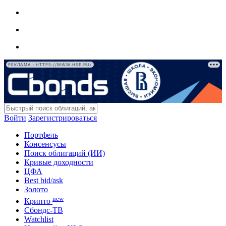
РЕКЛАМА • HTTPS://WWW.HSE.RU/
Войти
Зарегистрироваться
Портфель
Консенсусы
Поиск облигаций (ИИ)
Кривые доходности
ЦФА
Best bid/ask
Золото
new
Крипто
Сбондс-ТВ
Watchlist