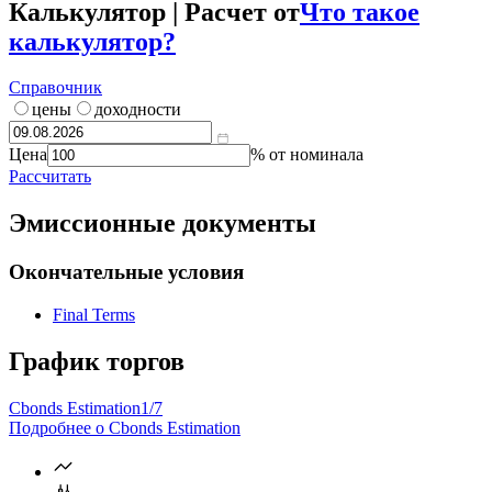
Калькулятор | Расчет от
Что такое
калькулятор?
Справочник
цены
доходности
Цена
% от номинала
Рассчитать
Эмиссионные документы
Окончательные условия
Final Terms
График торгов
Cbonds Estimation
1/7
Подробнее о Cbonds Estimation