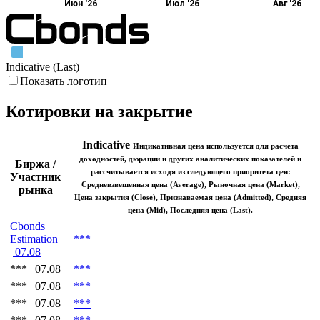
Июн '26
Июл '26
Авг '26
Indicative (Last)
Показать логотип
Котировки на закрытие
Indicative
Индикативная цена используется для расчета
доходностей, дюрации и других аналитических показателей и
Биржа /
рассчитывается исходя из следующего приоритета цен:
Участник
Средневзвешенная цена (Average), Рыночная цена (Market),
рынка
Цена закрытия (Close), Признаваемая цена (Admitted), Средняя
цена (Mid), Последняя цена (Last).
Cbonds
Estimation
***
| 07.08
*** | 07.08
***
*** | 07.08
***
*** | 07.08
***