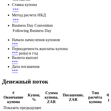
Ставка купона
***
Метод расчета НКД
***
Business Day Convention
Following Business Day
Начало начисления купонов
***
Периодичность выплаты купона
***
раз(а) в год
Валюта выплат
***
Дата погашения
***
Денежный поток
#
Сумма
Тип
Купон,
Погашение,
Ф
Окончание
купона,
расчёта
%
ZAR
р
купона
ZAR
купона
Показать предыдущие