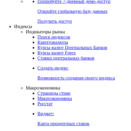
Попробуйте
7-дневный
демо-доступ
Откройте глобальную базу данных
Получить доступ
Индексы
Индикаторы рынка
Поиск индексов
Криптовалюты
Курсы валют Центральных Банков
Курсы валют Forex
Ставки центральных банков
Создать индекс
Возможность создания своего индекса
Макроэкономика
Страницы стран
Макроэкономика
Росстат
Виджет:
Карта процентных ставок