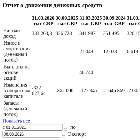
Отчет о движении денежных средств
31.03.2026
30.09.2025
31.03.2025
30.09.2024
31.03
тыс GBP
тыс GBP
тыс GBP
тыс GBP
тыс 
Чистый
333 263,8
336 728
341 987
351 495
326 1
доход
Износ и
амортизация
21 049
12 038
6 619
(денежный
поток)
Выплаты на
основе
46 740
акций
Изменения
-322
в оборотном
-862 000
-127 945
-1 646 869
-2 002
627,64
капитале
Запасы
(денежный
поток)
Показать все
с
по
Экспорт