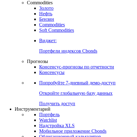
Commodities
Золото
Нефть
Бензин
Commodities
Soft Commodities
Виджет:
Портфели индексов Cbonds
Прогнозы
Консенсус-прогнозы по отчетности
Консенсусы
Попробуйте
7-дневный
демо-доступ
Откройте глобальную базу данных
Получить доступ
Инструментарий
Портфель
Watchlist
Надстройка XLS
Мобильное приложение Cbonds
Облигационный калькулятор