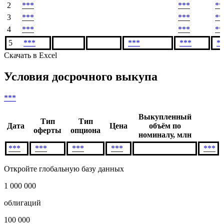
2
***
***
**
3
***
***
**
4
***
***
**
5
***
***
***
*
Скачать в Excel
Условия досрочного выкупа
***
Выкупленный
Тип
Тип
Дата
Цена
объём по
оферты
опциона
номиналу, млн
***
***
***
***
***
Откройте глобальную базу данных
1 000 000
облигаций
100 000