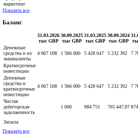
маркетинг
Показать все
Баланс
31.03.2026
30.09.2025
31.03.2025
30.09.2024
31.
тыс GBP
тыс GBP
тыс GBP
тыс GBP
ты
Денежные
средства и их
4 067 108
1 566 000
5 428 647
5 232 392
7 7
эквиваленты
Краткосрочные
инвестиции
Денежные
средства и
4 067 108
1 566 000
5 428 647
5 232 392
7 7
краткосрочные
инвестиции
Чистая
дебиторская
1 000
984 751
765 447,97
874
задолженность
Запасы
Показать все