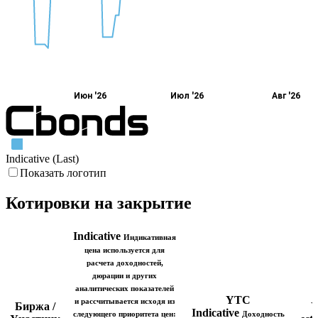
Июн '26
Июл '26
Авг '26
Indicative (Last)
Показать логотип
Котировки на закрытие
Indicative
Индикативная
цена используется для
расчета доходностей,
дюрации и других
аналитических показателей
YTC
и рассчитывается исходя из
Биржа /
Indicative
следующего приоритета цен:
Доходность