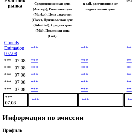
Участник
est
Средневзвешенная цена
к call, рассчитанная от
рынка
(Average), Рыночная цена
индикативной цены
(Market), Цена закрытия
(Close), Признаваемая цена
(Admitted), Средняя цена
(Mid), Последняя цена
(Last).
Cbonds
Estimation
***
***
***
| 07.08
*** | 07.08
***
***
***
*** | 07.08
***
***
***
*** | 07.08
***
***
***
*** | 07.08
***
***
***
*** | 07.08
***
***
***
*** |
***
***
**
07.08
Информация по эмиссии
Профиль