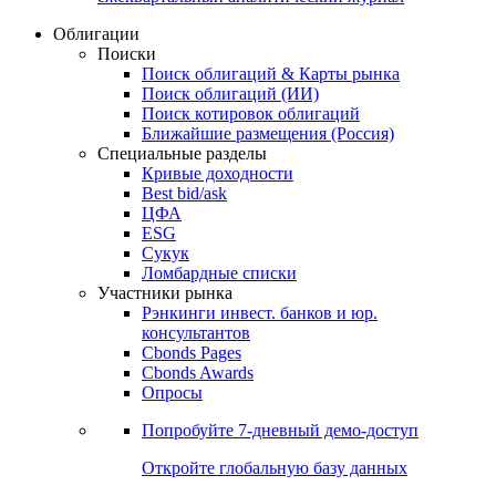
Облигации
Поиски
Поиск облигаций & Карты рынка
Поиск облигаций (ИИ)
Поиск котировок облигаций
Ближайшие размещения (Россия)
Специальные разделы
Кривые доходности
Best bid/ask
ЦФА
ESG
Сукук
Ломбардные списки
Участники рынка
Рэнкинги инвест. банков и юр.
консультантов
Cbonds Pages
Cbonds Awards
Опросы
Попробуйте
7-дневный
демо-доступ
Откройте глобальную базу данных