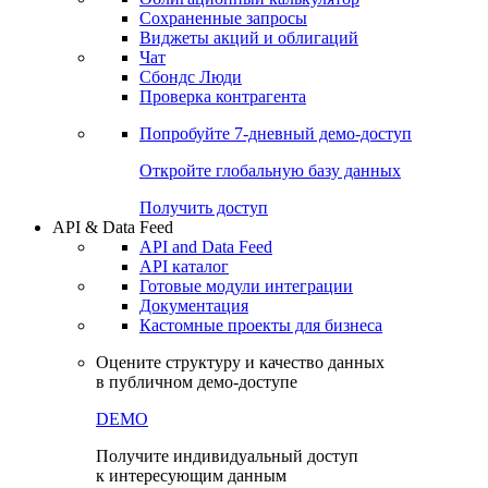
Сохраненные запросы
Виджеты акций и облигаций
Чат
Сбондс Люди
Проверка контрагента
Попробуйте
7-дневный
демо-доступ
Откройте глобальную базу данных
Получить доступ
API & Data Feed
API and Data Feed
API каталог
Готовые модули интеграции
Документация
Кастомные проекты для бизнеса
Оцените структуру и качество данных
в публичном демо-доступе
DEMO
Получите индивидуальный доступ
к интересующим данным