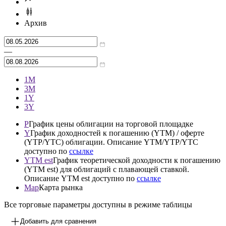
Архив
—
1М
3М
1Y
3Y
P
График цены облигации на торговой площадке
Y
График доходностей к погашению (YTM) / оферте
(YTP/YTC) облигации. Описание YTM/YTP/YTC
доступно по
ссылке
YTM est
График теоретической доходности к погашению
(YTM est) для облигаций с плавающей ставкой.
Описание YTM est доступно по
ссылке
Map
Карта рынка
Все торговые параметры доступны в режиме таблицы
Добавить для сравнения