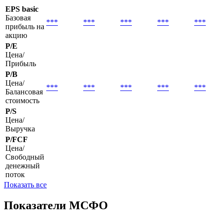
EPS basic
Базовая
***
***
***
***
***
прибыль на
акцию
P/E
Цена/
Прибыль
P/B
Цена/
***
***
***
***
***
Балансовая
стоимость
P/S
Цена/
Выручка
P/FCF
Цена/
Свободный
денежный
поток
Показать все
Показатели МСФО