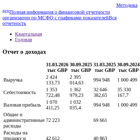
Методика
new
Полная информация о финансовой отчетности
организации по МСФО с графиками показателей
Вся
отчетность
Квартальная
Годовая
Отчет о доходах
31.03.2026
30.09.2025
31.03.2025
30.09.2024
тыс GBP
тыс GBP
тыс GBP
тыс GBP
2 424
2 395
Выручка
994 948
1 000 499
133,73
014,63
1 353
1 362
32 646
35 330
Себестоимость
722,48
979,23
382,65
167,7
1 070
1 032
Валовая прибыль
994 948
1 000 499
411,25
035,4
Общие и
административные
72 223
69 661
расходы
Расходы на
продажу и
42 612
40 863