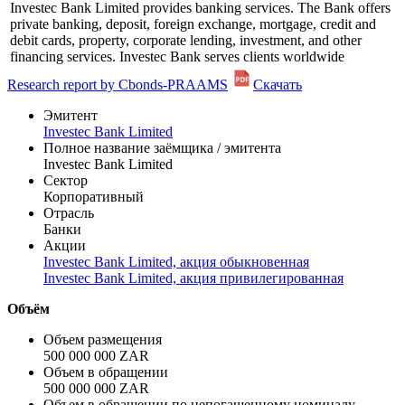
Investec Bank Limited provides banking services. The Bank offers
private banking, deposit, foreign exchange, mortgage, credit and
debit cards, property, corporate lending, investment, and other
financing services. Investec Bank serves clients worldwide
Research report by Cbonds-PRAAMS
Скачать
Эмитент
Investec Bank Limited
Полное название заёмщика / эмитента
Investec Bank Limited
Сектор
Корпоративный
Отрасль
Банки
Акции
Investec Bank Limited, акция обыкновенная
Investec Bank Limited, акция привилегированная
Объём
Объем размещения
500 000 000 ZAR
Объем в обращении
500 000 000 ZAR
Объем в обращении по непогашенному номиналу