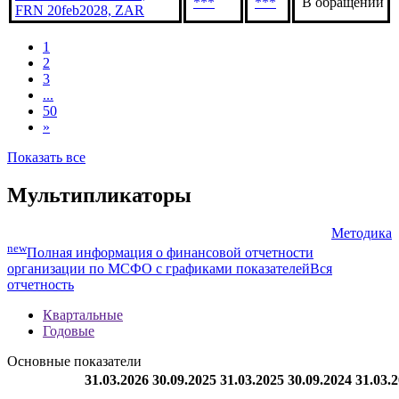
***
***
В обращении
FRN 20feb2028, ZAR
1
2
3
...
50
»
Показать все
Мультипликаторы
Методика
new
Полная информация о финансовой отчетности
организации по МСФО с графиками показателей
Вся
отчетность
Квартальные
Годовые
Основные показатели
31.03.2026
30.09.2025
31.03.2025
30.09.2024
31.03.