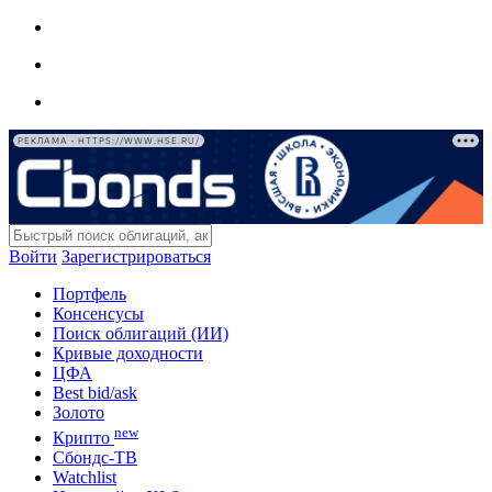
РЕКЛАМА • HTTPS://WWW.HSE.RU/
Войти
Зарегистрироваться
Портфель
Консенсусы
Поиск облигаций (ИИ)
Кривые доходности
ЦФА
Best bid/ask
Золото
new
Крипто
Сбондс-ТВ
Watchlist