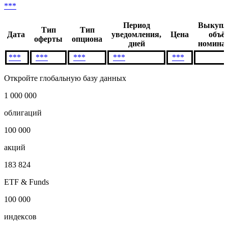
***
Период
Выкупл
Тип
Тип
Дата
уведомления,
Цена
объё
оферты
опциона
дней
номинал
***
***
***
***
***
Откройте глобальную базу данных
1 000 000
облигаций
100 000
акций
183 824
ETF & Funds
100 000
индексов