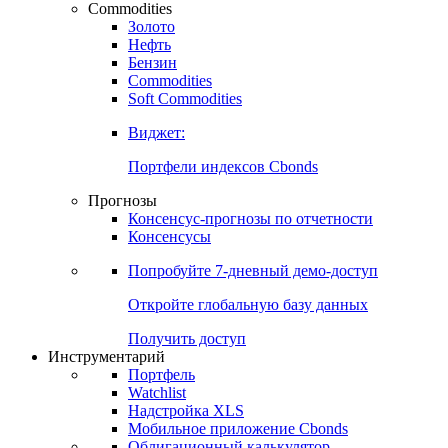
Commodities
Золото
Нефть
Бензин
Commodities
Soft Commodities
Виджет:
Портфели индексов Cbonds
Прогнозы
Консенсус-прогнозы по отчетности
Консенсусы
Попробуйте
7-дневный
демо-доступ
Откройте глобальную базу данных
Получить доступ
Инструментарий
Портфель
Watchlist
Надстройка XLS
Мобильное приложение Cbonds
Облигационный калькулятор