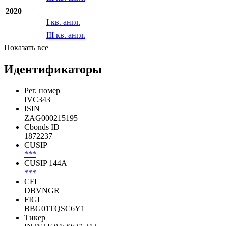
2020
I кв. англ.
III кв. англ.
Показать все
Идентификаторы
Рег. номер
IVC343
ISIN
ZAG000215195
Cbonds ID
1872237
CUSIP
***
CUSIP 144A
***
CFI
DBVNGR
FIGI
BBG01TQSC6Y1
Тикер