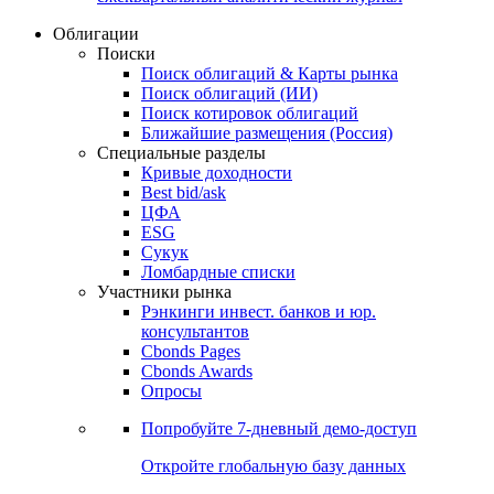
Облигации
Поиски
Поиск облигаций & Карты рынка
Поиск облигаций (ИИ)
Поиск котировок облигаций
Ближайшие размещения (Россия)
Специальные разделы
Кривые доходности
Best bid/ask
ЦФА
ESG
Сукук
Ломбардные списки
Участники рынка
Рэнкинги инвест. банков и юр.
консультантов
Cbonds Pages
Cbonds Awards
Опросы
Попробуйте
7-дневный
демо-доступ
Откройте глобальную базу данных