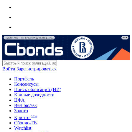
РЕКЛАМА • HTTPS://WWW.HSE.RU/
Войти
Зарегистрироваться
Портфель
Консенсусы
Поиск облигаций (ИИ)
Кривые доходности
ЦФА
Best bid/ask
Золото
new
Крипто
Сбондс-ТВ
Watchlist