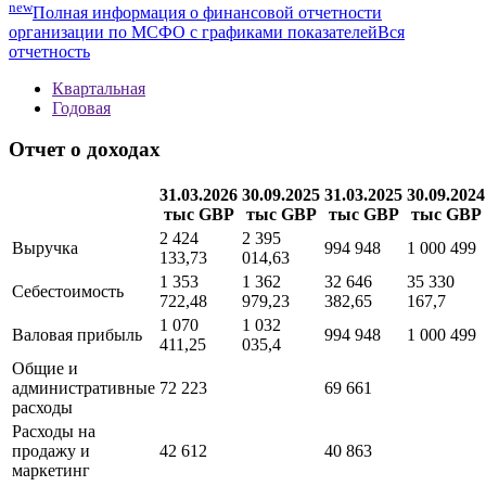
new
Полная информация о финансовой отчетности
организации по МСФО с графиками показателей
Вся
отчетность
Квартальная
Годовая
Отчет о доходах
31.03.2026
30.09.2025
31.03.2025
30.09.2024
тыс GBP
тыс GBP
тыс GBP
тыс GBP
2 424
2 395
Выручка
994 948
1 000 499
133,73
014,63
1 353
1 362
32 646
35 330
Себестоимость
722,48
979,23
382,65
167,7
1 070
1 032
Валовая прибыль
994 948
1 000 499
411,25
035,4
Общие и
административные
72 223
69 661
расходы
Расходы на
продажу и
42 612
40 863
маркетинг