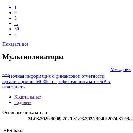
1
2
3
...
50
»
Показать все
Мультипликаторы
Методика
new
Полная информация о финансовой отчетности
организации по МСФО с графиками показателей
Вся
отчетность
Квартальные
Годовые
Основные показатели
31.03.2026
30.09.2025
31.03.2025
30.09.2024
31.03.
EPS basic