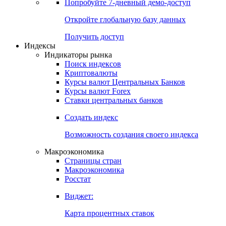
Попробуйте
7-дневный
демо-доступ
Откройте глобальную базу данных
Получить доступ
Индексы
Индикаторы рынка
Поиск индексов
Криптовалюты
Курсы валют Центральных Банков
Курсы валют Forex
Ставки центральных банков
Создать индекс
Возможность создания своего индекса
Макроэкономика
Страницы стран
Макроэкономика
Росстат
Виджет:
Карта процентных ставок