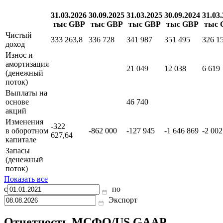
31.03.2026
30.09.2025
31.03.2025
30.09.2024
31.03
тыс GBP
тыс GBP
тыс GBP
тыс GBP
тыс 
Чистый
333 263,8
336 728
341 987
351 495
326 1
доход
Износ и
амортизация
21 049
12 038
6 619
(денежный
поток)
Выплаты на
основе
46 740
акций
Изменения
-322
в оборотном
-862 000
-127 945
-1 646 869
-2 002
627,64
капитале
Запасы
(денежный
поток)
Показать все
с
по
Экспорт
Отчетность МСФО/US GAAP