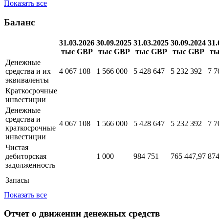
Показать все
Баланс
31.03.2026
30.09.2025
31.03.2025
30.09.2024
31.
тыс GBP
тыс GBP
тыс GBP
тыс GBP
ты
Денежные
средства и их
4 067 108
1 566 000
5 428 647
5 232 392
7 7
эквиваленты
Краткосрочные
инвестиции
Денежные
средства и
4 067 108
1 566 000
5 428 647
5 232 392
7 7
краткосрочные
инвестиции
Чистая
дебиторская
1 000
984 751
765 447,97
874
задолженность
Запасы
Показать все
Отчет о движении денежных средств