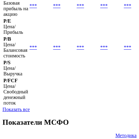
Базовая
***
***
***
***
***
прибыль на
акцию
P/E
Цена/
Прибыль
P/B
Цена/
***
***
***
***
***
Балансовая
стоимость
P/S
Цена/
Выручка
P/FCF
Цена/
Свободный
денежный
поток
Показать все
Показатели МСФО
Методика