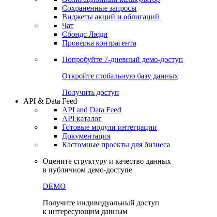
Сохраненные запросы
Виджеты акций и облигаций
Чат
Сбондс Люди
Проверка контрагента
Попробуйте
7-дневный
демо-доступ
Откройте глобальную базу данных
Получить доступ
API & Data Feed
API and Data Feed
API каталог
Готовые модули интеграции
Документация
Кастомные проекты для бизнеса
Оцените структуру и качество данных
в публичном демо-доступе
DEMO
Получите индивидуальный доступ
к интересующим данным