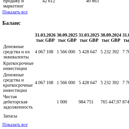
административные
72 223
69 661
расходы
Расходы на
продажу и
42 612
40 863
маркетинг
Показать все
Баланс
31.03.2026
30.09.2025
31.03.2025
30.09.2024
31.
тыс GBP
тыс GBP
тыс GBP
тыс GBP
ты
Денежные
средства и их
4 067 108
1 566 000
5 428 647
5 232 392
7 7
эквиваленты
Краткосрочные
инвестиции
Денежные
средства и
4 067 108
1 566 000
5 428 647
5 232 392
7 7
краткосрочные
инвестиции
Чистая
дебиторская
1 000
984 751
765 447,97
874
задолженность