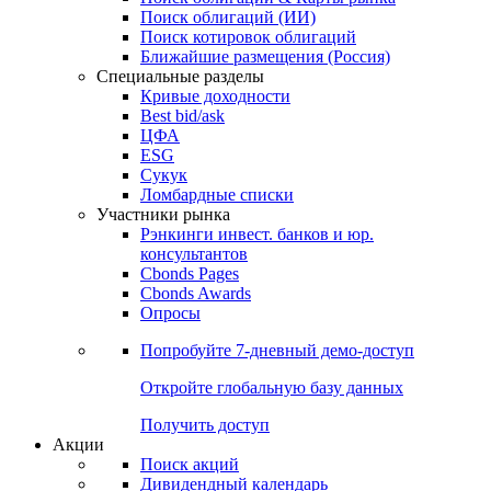
Облигации
Поиски
Поиск облигаций & Карты рынка
Поиск облигаций (ИИ)
Поиск котировок облигаций
Ближайшие размещения (Россия)
Специальные разделы
Кривые доходности
Best bid/ask
ЦФА
ESG
Сукук
Ломбардные списки
Участники рынка
Рэнкинги инвест. банков и юр.
консультантов
Cbonds Pages
Cbonds Awards
Опросы
Попробуйте
7-дневный
демо-доступ
Откройте глобальную базу данных