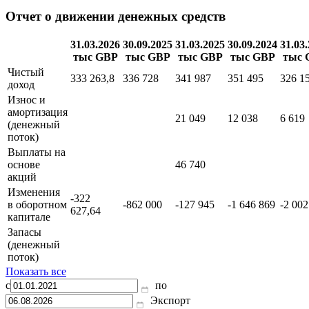
Запасы
Показать все
Отчет о движении денежных средств
31.03.2026
30.09.2025
31.03.2025
30.09.2024
31.03
тыс GBP
тыс GBP
тыс GBP
тыс GBP
тыс 
Чистый
333 263,8
336 728
341 987
351 495
326 1
доход
Износ и
амортизация
21 049
12 038
6 619
(денежный
поток)
Выплаты на
основе
46 740
акций
Изменения
-322
в оборотном
-862 000
-127 945
-1 646 869
-2 002
627,64
капитале
Запасы
(денежный
поток)