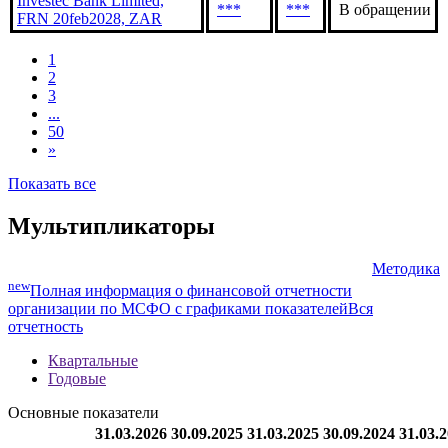
Investec Bank Limited,
***
***
В обращении
FRN 24feb2028, ZAR (1)
Investec Bank Limited,
***
***
В обращении
FRN 20feb2028, ZAR
1
2
3
...
50
»
Показать все
Мультипликаторы
Методика
new
Полная информация о финансовой отчетности
организации по МСФО с графиками показателей
Вся
отчетность
Квартальные
Годовые