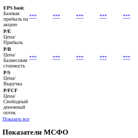
Основные показатели
31.03.2026
30.09.2025
31.03.2025
30.09.2024
31.03.
EPS basic
Базовая
***
***
***
***
***
прибыль на
акцию
P/E
Цена/
Прибыль
P/B
Цена/
***
***
***
***
***
Балансовая
стоимость
P/S
Цена/
Выручка
P/FCF
Цена/
Свободный
денежный
поток