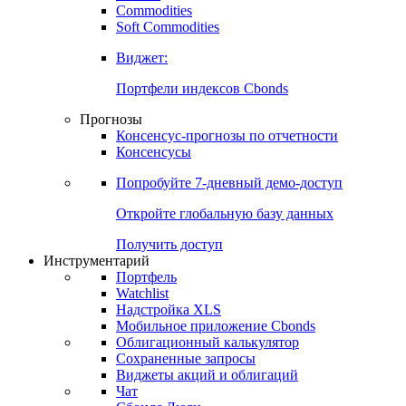
Commodities
Золото
Нефть
Бензин
Commodities
Soft Commodities
Виджет:
Портфели индексов Cbonds
Прогнозы
Консенсус-прогнозы по отчетности
Консенсусы
Попробуйте
7-дневный
демо-доступ
Откройте глобальную базу данных
Получить доступ
Инструментарий
Портфель
Watchlist
Надстройка XLS
Мобильное приложение Cbonds
Облигационный калькулятор