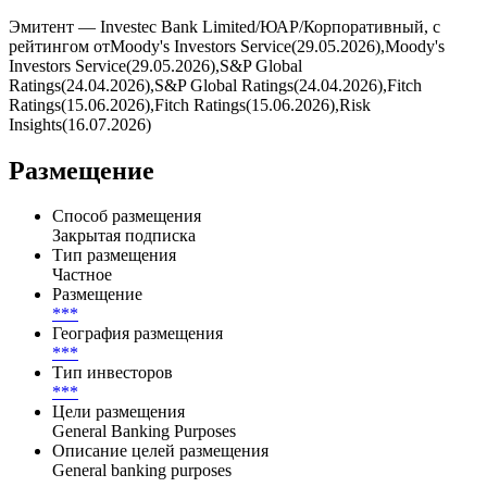
Купоны выплачиваются ***, дата ближайшей выплаты — .
Всего по выпуску предусмотрено 0 купонных периодов, из
них выплачено — 0, осталось — 0.
Эмитент — Investec Bank Limited/ЮАР/Корпоративный, с
рейтингом отMoody's Investors Service(29.05.2026),Moody's
Investors Service(29.05.2026),S&P Global
Ratings(24.04.2026),S&P Global Ratings(24.04.2026),Fitch
Ratings(15.06.2026),Fitch Ratings(15.06.2026),Risk
Insights(16.07.2026)
Размещение
Способ размещения
Закрытая подписка
Тип размещения
Частное
Размещение
***
География размещения
***
Тип инвесторов
***
Цели размещения