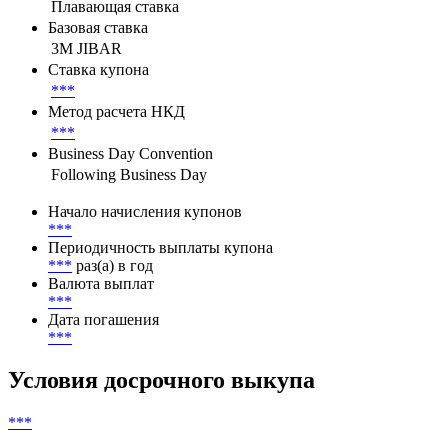
Параметры денежного потока
Тип переменной ставки купона
Плавающая ставка
Базовая ставка
3M JIBAR
Ставка купона
***
Метод расчета НКД
***
Business Day Convention
Following Business Day
Начало начисления купонов
***
Периодичность выплаты купона
***
раз(а) в год
Валюта выплат
***
Дата погашения
***