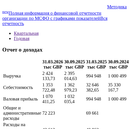
Показать все
Показатели МСФО
Методика
new
Полная информация о финансовой отчетности
организации по МСФО с графиками показателей
Вся
отчетность
Квартальная
Годовая
Отчет о доходах
31.03.2026
30.09.2025
31.03.2025
30.09.2024
тыс GBP
тыс GBP
тыс GBP
тыс GBP
2 424
2 395
Выручка
994 948
1 000 499
133,73
014,63
1 353
1 362
32 646
35 330
Себестоимость
722,48
979,23
382,65
167,7
1 070
1 032
Валовая прибыль
994 948
1 000 499
411,25
035,4
Общие и