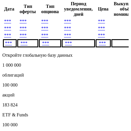
Условия досрочного выкупа
***
Период
Выкупл
Тип
Тип
Дата
уведомления,
Цена
объё
оферты
опциона
дней
номинал
***
***
***
***
***
***
***
***
***
***
***
***
***
***
***
***
***
***
***
***
Откройте глобальную базу данных
1 000 000
облигаций
100 000
акций
183 824