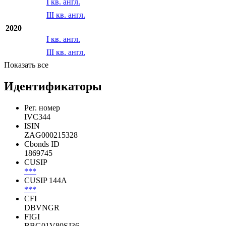
III кв. англ.
2021
I кв. англ.
III кв. англ.
2020
I кв. англ.
III кв. англ.
Показать все
Идентификаторы
Рег. номер
IVC344
ISIN
ZAG000215328
Cbonds ID
1869745
CUSIP
***
CUSIP 144A
***