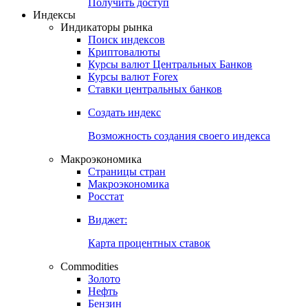
Попробуйте
7-дневный
демо-доступ
Откройте глобальную базу данных
Получить доступ
Индексы
Индикаторы рынка
Поиск индексов
Криптовалюты
Курсы валют Центральных Банков
Курсы валют Forex
Ставки центральных банков
Создать индекс
Возможность создания своего индекса
Макроэкономика
Страницы стран
Макроэкономика
Росстат
Виджет:
Карта процентных ставок