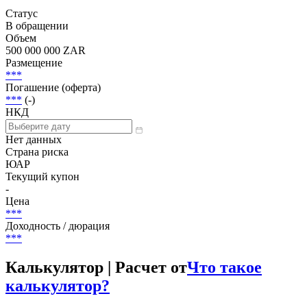
Добавить в Watchlist
Переменная ставка, Структурированные продукты, Senior
Unsecured
Статус
В обращении
Объем
500 000 000 ZAR
Размещение
***
Погашение (оферта)
***
(-)
НКД
Нет данных
Страна риска
ЮАР
Текущий купон
-
Цена
***
Доходность / дюрация
***