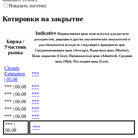
Indicative (Close)
Показать логотип
Котировки на закрытие
Indicative
Индикативная цена используется для расчета
доходностей, дюрации и других аналитических показателей и
Биржа /
рассчитывается исходя из следующего приоритета цен:
Участник
Средневзвешенная цена (Average), Рыночная цена (Market),
рынка
Цена закрытия (Close), Признаваемая цена (Admitted), Средняя
цена (Mid), Последняя цена (Last).
Cbonds
Estimation
***
| 05.08
*** | 06.08
***
*** | 06.08
***
*** | 06.08
***
*** | 06.08
***
*** | 06.08
***