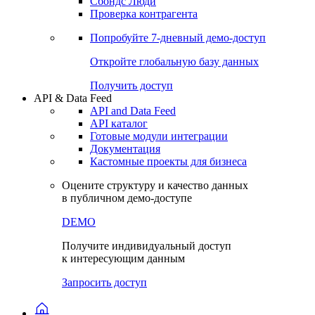
Сохраненные запросы
Виджеты акций и облигаций
Чат
Сбондс Люди
Проверка контрагента
Попробуйте
7-дневный
демо-доступ
Откройте глобальную базу данных
Получить доступ
API & Data Feed
API and Data Feed
API каталог
Готовые модули интеграции
Документация
Кастомные проекты для бизнеса
Оцените структуру и качество данных
в публичном демо-доступе
DEMO
Получите индивидуальный доступ
к интересующим данным