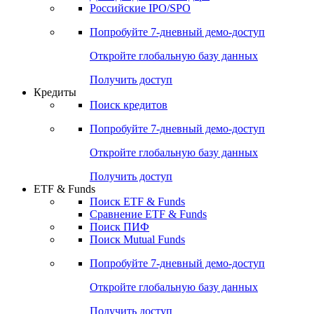
Получить доступ
Акции
Поиск акций
Дивидендный календарь
Российские IPO/SPO
Попробуйте
7-дневный
демо-доступ
Откройте глобальную базу данных
Получить доступ
Кредиты
Поиск кредитов
Попробуйте
7-дневный
демо-доступ
Откройте глобальную базу данных
Получить доступ
ETF & Funds
Поиск ETF & Funds
Сравнение ETF & Funds
Поиск ПИФ
Поиск Mutual Funds
Попробуйте
7-дневный
демо-доступ