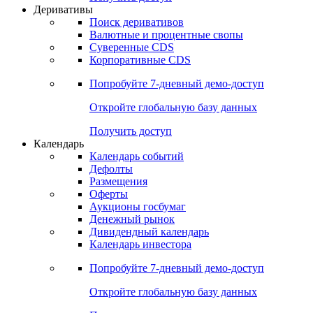
Откройте глобальную базу данных
Получить доступ
Деривативы
Поиск деривативов
Валютные и процентные свопы
Суверенные CDS
Корпоративные CDS
Попробуйте
7-дневный
демо-доступ
Откройте глобальную базу данных
Получить доступ
Календарь
Календарь событий
Дефолты
Размещения
Оферты
Аукционы госбумаг
Денежный рынок
Дивидендный календарь
Календарь инвестора