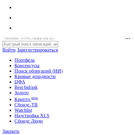
РЕКЛАМА • HTTPS://WWW.HSE.RU/
Войти
Зарегистрироваться
Портфель
Консенсусы
Поиск облигаций (ИИ)
Кривые доходности
ЦФА
Best bid/ask
Золото
new
Крипто
Сбондс-ТВ
Watchlist