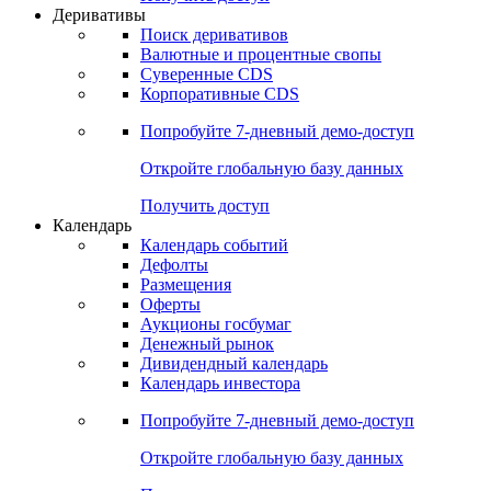
Откройте глобальную базу данных
Получить доступ
Деривативы
Поиск деривативов
Валютные и процентные свопы
Суверенные CDS
Корпоративные CDS
Попробуйте
7-дневный
демо-доступ
Откройте глобальную базу данных
Получить доступ
Календарь
Календарь событий
Дефолты
Размещения
Оферты
Аукционы госбумаг
Денежный рынок
Дивидендный календарь
Календарь инвестора