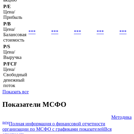
EPS basic
Базовая
***
***
***
***
***
прибыль на
акцию
P/E
Цена/
Прибыль
P/B
Цена/
***
***
***
***
***
Балансовая
стоимость
P/S
Цена/
Выручка
P/FCF
Цена/
Свободный
денежный
поток
Показать все
Показатели МСФО