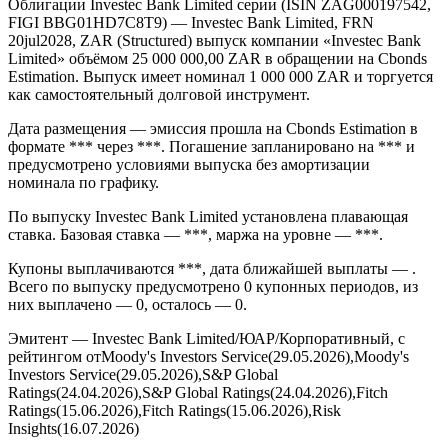
Облигации Investec Bank Limited серии (ISIN ZAG000197542,
FIGI BBG01HD7C8T9) — Investec Bank Limited, FRN
20jul2028, ZAR (Structured) выпуск компании «Investec Bank
Limited» объёмом 25 000 000,00 ZAR в обращении на Cbonds
Estimation. Выпуск имеет номинал 1 000 000 ZAR и торгуется
как самостоятельный долговой инструмент.
Дата размещения — эмиссия прошла на Cbonds Estimation в
формате *** через ***. Погашение запланировано на *** и
предусмотрено условиями выпуска без амортизации
номинала по графику.
По выпуску Investec Bank Limited установлена плавающая
ставка. Базовая ставка — ***, маржа на уровне — ***.
Купоны выплачиваются ***, дата ближайшей выплаты — .
Всего по выпуску предусмотрено 0 купонных периодов, из
них выплачено — 0, осталось — 0.
Эмитент — Investec Bank Limited/ЮАР/Корпоративный, с
рейтингом отMoody's Investors Service(29.05.2026),Moody's
Investors Service(29.05.2026),S&P Global