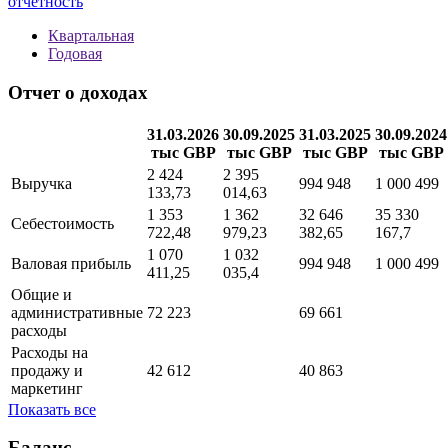
Методика
new
Полная информация о финансовой отчетности
организации по МСФО с графиками показателей
Вся
отчетность
Квартальная
Годовая
Отчет о доходах
31.03.2026
30.09.2025
31.03.2025
30.09.2024
тыс GBP
тыс GBP
тыс GBP
тыс GBP
2 424
2 395
Выручка
994 948
1 000 499
133,73
014,63
1 353
1 362
32 646
35 330
Себестоимость
722,48
979,23
382,65
167,7
1 070
1 032
Валовая прибыль
994 948
1 000 499
411,25
035,4
Общие и
административные
72 223
69 661
расходы
Расходы на
продажу и
42 612
40 863