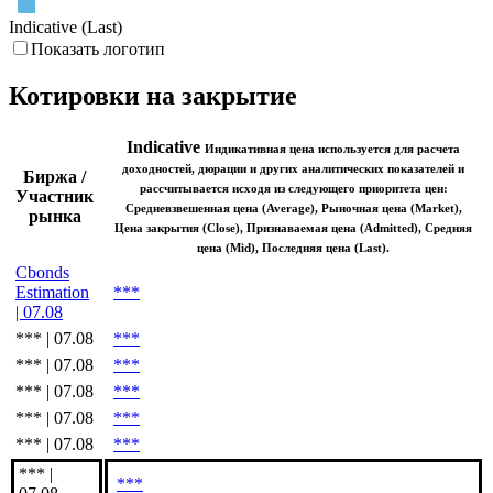
Июн '26
Июл '26
Авг '26
Indicative (Last)
Показать логотип
Котировки на закрытие
Indicative
Индикативная цена используется для расчета
доходностей, дюрации и других аналитических показателей и
Биржа /
рассчитывается исходя из следующего приоритета цен:
Участник
Средневзвешенная цена (Average), Рыночная цена (Market),
рынка
Цена закрытия (Close), Признаваемая цена (Admitted), Средняя
цена (Mid), Последняя цена (Last).
Cbonds
Estimation
***
| 07.08
*** | 07.08
***
*** | 07.08
***
*** | 07.08
***