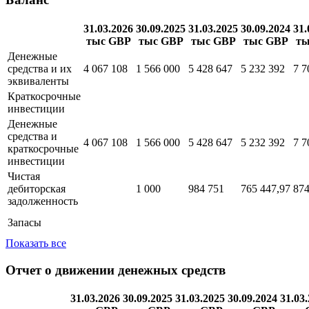
маркетинг
Показать все
Баланс
31.03.2026
30.09.2025
31.03.2025
30.09.2024
31.
тыс GBP
тыс GBP
тыс GBP
тыс GBP
ты
Денежные
средства и их
4 067 108
1 566 000
5 428 647
5 232 392
7 7
эквиваленты
Краткосрочные
инвестиции
Денежные
средства и
4 067 108
1 566 000
5 428 647
5 232 392
7 7
краткосрочные
инвестиции
Чистая
дебиторская
1 000
984 751
765 447,97
874
задолженность
Запасы
Показать все