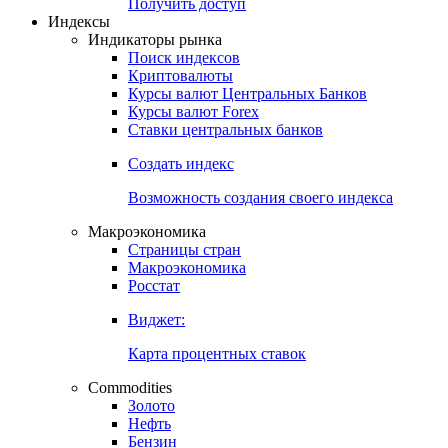
Попробуйте
7-дневный
демо-доступ
Откройте глобальную базу данных
Получить доступ
Индексы
Индикаторы рынка
Поиск индексов
Криптовалюты
Курсы валют Центральных Банков
Курсы валют Forex
Ставки центральных банков
Создать индекс
Возможность создания своего индекса
Макроэкономика
Страницы стран
Макроэкономика
Росстат
Виджет:
Карта процентных ставок