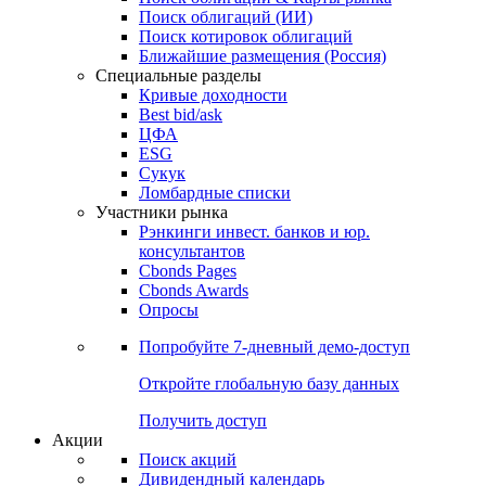
Облигации
Поиски
Поиск облигаций & Карты рынка
Поиск облигаций (ИИ)
Поиск котировок облигаций
Ближайшие размещения (Россия)
Специальные разделы
Кривые доходности
Best bid/ask
ЦФА
ESG
Сукук
Ломбардные списки
Участники рынка
Рэнкинги инвест. банков и юр.
консультантов
Cbonds Pages
Cbonds Awards
Опросы
Попробуйте
7-дневный
демо-доступ
Откройте глобальную базу данных