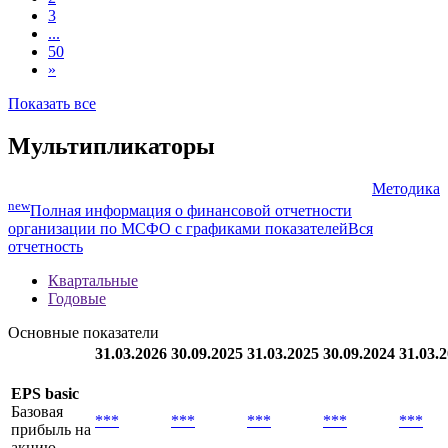
FRN 20feb2028, ZAR
1
2
3
...
50
»
Показать все
Мультипликаторы
Методика
new
Полная информация о финансовой отчетности
организации по МСФО с графиками показателей
Вся
отчетность
Квартальные
Годовые
Основные показатели
31.03.2026
30.09.2025
31.03.2025
30.09.2024
31.03.