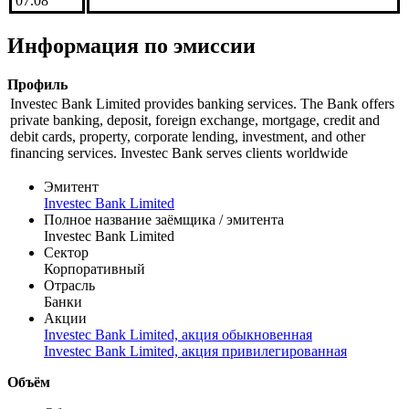
*** | 07.08
***
*** | 07.08
***
*** |
***
07.08
Информация по эмиссии
Профиль
Investec Bank Limited provides banking services. The Bank offers
private banking, deposit, foreign exchange, mortgage, credit and
debit cards, property, corporate lending, investment, and other
financing services. Investec Bank serves clients worldwide
Эмитент
Investec Bank Limited
Полное название заёмщика / эмитента
Investec Bank Limited
Сектор
Корпоративный
Отрасль
Банки
Акции
Investec Bank Limited, акция обыкновенная