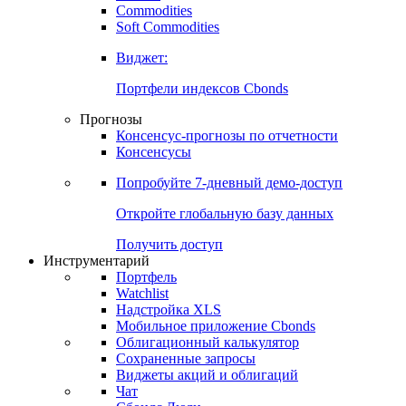
Commodities
Золото
Нефть
Бензин
Commodities
Soft Commodities
Виджет:
Портфели индексов Cbonds
Прогнозы
Консенсус-прогнозы по отчетности
Консенсусы
Попробуйте
7-дневный
демо-доступ
Откройте глобальную базу данных
Получить доступ
Инструментарий
Портфель
Watchlist
Надстройка XLS
Мобильное приложение Cbonds
Облигационный калькулятор