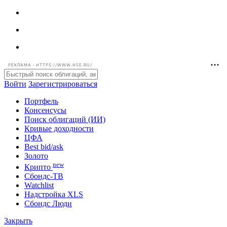
РЕКЛАМА • HTTPS://WWW.HSE.RU/
Войти
Зарегистрироваться
Портфель
Консенсусы
Поиск облигаций (ИИ)
Кривые доходности
ЦФА
Best bid/ask
Золото
new
Крипто
Сбондс-ТВ
Watchlist