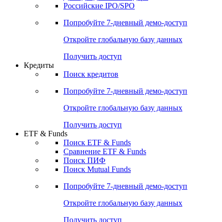
Получить доступ
Акции
Поиск акций
Дивидендный календарь
Российские IPO/SPO
Попробуйте
7-дневный
демо-доступ
Откройте глобальную базу данных
Получить доступ
Кредиты
Поиск кредитов
Попробуйте
7-дневный
демо-доступ
Откройте глобальную базу данных
Получить доступ
ETF & Funds
Поиск ETF & Funds
Сравнение ETF & Funds
Поиск ПИФ
Поиск Mutual Funds
Попробуйте
7-дневный
демо-доступ