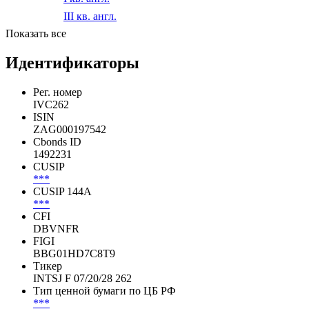
III кв. англ.
2020
I кв. англ.
III кв. англ.
Показать все
Идентификаторы
Рег. номер
IVC262
ISIN
ZAG000197542
Cbonds ID
1492231
CUSIP
***
CUSIP 144A
***
CFI
DBVNFR
FIGI
BBG01HD7C8T9