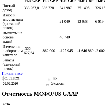
Отчет о движении денежных средств
31.03.2026
30.09.2025
31.03.2025
30.09.2024
31.03
тыс GBP
тыс GBP
тыс GBP
тыс GBP
тыс 
Чистый
333 263,8
336 728
341 987
351 495
326 1
доход
Износ и
амортизация
21 049
12 038
6 619
(денежный
поток)
Выплаты на
основе
46 740
акций
Изменения
-322
в оборотном
-862 000
-127 945
-1 646 869
-2 002
627,64
капитале
Запасы
(денежный
поток)
Показать все
с
по
Экспорт