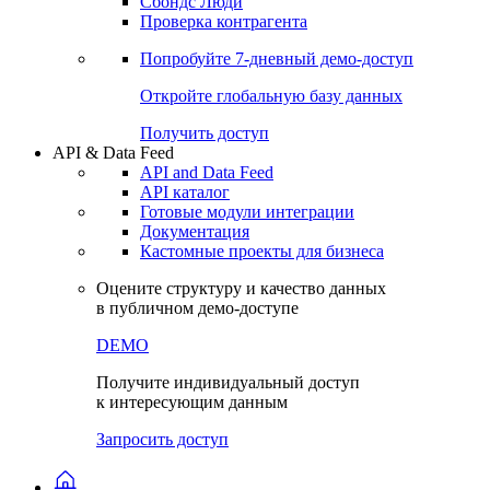
Сохраненные запросы
Виджеты акций и облигаций
Чат
Сбондс Люди
Проверка контрагента
Попробуйте
7-дневный
демо-доступ
Откройте глобальную базу данных
Получить доступ
API & Data Feed
API and Data Feed
API каталог
Готовые модули интеграции
Документация
Кастомные проекты для бизнеса
Оцените структуру и качество данных
в публичном демо-доступе
DEMO
Получите индивидуальный доступ
к интересующим данным