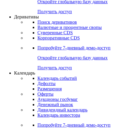
Откройте глобальную базу данных
Получить доступ
Деривативы
Поиск деривативов
Валютные и процентные свопы
Суверенные CDS
Корпоративные CDS
Попробуйте
7-дневный
демо-доступ
Откройте глобальную базу данных
Получить доступ
Календарь
Календарь событий
Дефолты
Размещения
Оферты
Аукционы госбумаг
Денежный рынок
Дивидендный календарь
Календарь инвестора
Попробуйте
7-дневный
демо-доступ