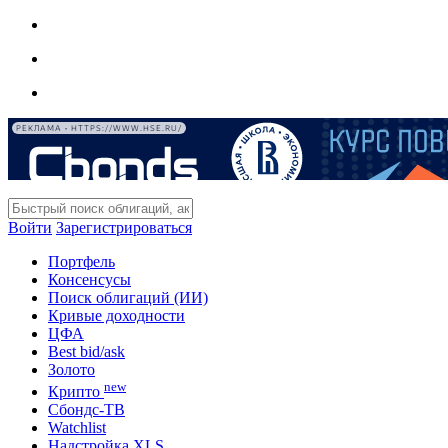
РЕКЛАМА • HTTPS://WWW.HSE.RU/
Войти
Зарегистрироваться
Портфель
Консенсусы
Поиск облигаций (ИИ)
Кривые доходности
ЦФА
Best bid/ask
Золото
new
Крипто
Сбондс-ТВ
Watchlist
Надстройка XLS