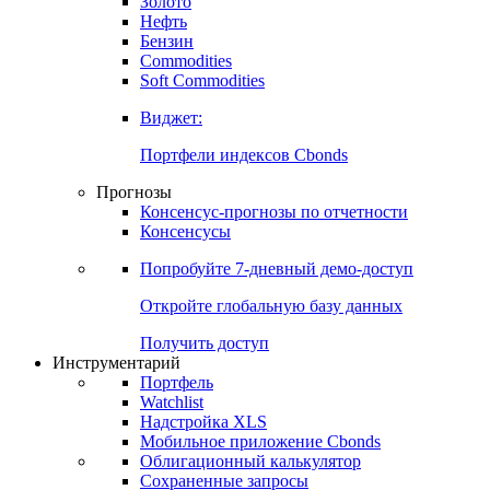
Золото
Нефть
Бензин
Commodities
Soft Commodities
Виджет:
Портфели индексов Cbonds
Прогнозы
Консенсус-прогнозы по отчетности
Консенсусы
Попробуйте
7-дневный
демо-доступ
Откройте глобальную базу данных
Получить доступ
Инструментарий
Портфель
Watchlist
Надстройка XLS
Мобильное приложение Cbonds
Облигационный калькулятор
Сохраненные запросы