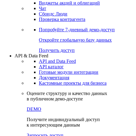
Виджеты акций и облигаций
Чат
Сбондс Люди
Проверка контрагента
Попробуйте
7-дневный
демо-доступ
Откройте глобальную базу данных
Получить доступ
API & Data Feed
API and Data Feed
API каталог
Готовые модули интеграции
Документация
Кастомные проекты для бизнеса
Оцените структуру и качество данных
в публичном демо-доступе
DEMO
Получите индивидуальный доступ
к интересующим данным
Запросить доступ