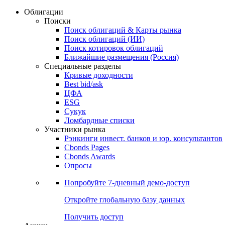
Облигации
Поиски
Поиск облигаций & Карты рынка
Поиск облигаций (ИИ)
Поиск котировок облигаций
Ближайшие размещения (Россия)
Специальные разделы
Кривые доходности
Best bid/ask
ЦФА
ESG
Сукук
Ломбардные списки
Участники рынка
Рэнкинги инвест. банков и юр. консультантов
Cbonds Pages
Cbonds Awards
Опросы
Попробуйте
7-дневный
демо-доступ
Откройте глобальную базу данных
Получить доступ