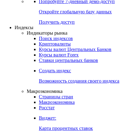
Попробуйте
7-дневный
демо-доступ
Откройте глобальную базу данных
Получить доступ
Индексы
Индикаторы рынка
Поиск индексов
Криптовалюты
Курсы валют Центральных Банков
Курсы валют Forex
Ставки центральных банков
Создать индекс
Возможность создания своего индекса
Макроэкономика
Страницы стран
Макроэкономика
Росстат
Виджет:
Карта процентных ставок