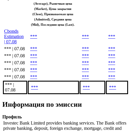
(Average), Рыночная цена
(Market), Цена закрытия
(Close), Признаваемая цена
(Admitted), Средняя цена
(Mid), Последняя цена (Last).
Cbonds
Estimation
***
***
***
| 07.08
*** | 07.08
***
***
***
*** | 07.08
***
***
***
*** | 07.08
***
***
***
*** | 07.08
***
***
***
*** | 07.08
***
***
***
*** |
***
***
***
07.08
Информация по эмиссии
Профиль
Investec Bank Limited provides banking services. The Bank offers
private banking, deposit, foreign exchange, mortgage, credit and