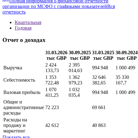
Полная информация о финансовой отчетности
организации по МСФО с графиками показателей
Вся
отчетность
Квартальная
Годовая
Отчет о доходах
31.03.2026
30.09.2025
31.03.2025
30.09.2024
тыс GBP
тыс GBP
тыс GBP
тыс GBP
2 424
2 395
Выручка
994 948
1 000 499
133,73
014,63
1 353
1 362
32 646
35 330
Себестоимость
722,48
979,23
382,65
167,7
1 070
1 032
Валовая прибыль
994 948
1 000 499
411,25
035,4
Общие и
административные
72 223
69 661
расходы
Расходы на
продажу и
42 612
40 863
маркетинг
Показать все