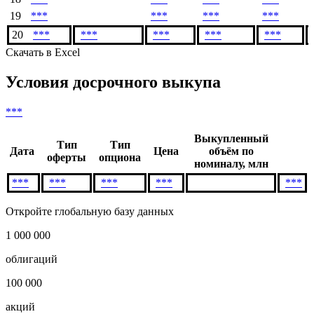
19
***
***
***
***
20
***
***
***
***
***
Скачать в Excel
Условия досрочного выкупа
***
Выкупленный
Тип
Тип
Дата
Цена
объём по
оферты
опциона
номиналу, млн
***
***
***
***
***
Откройте глобальную базу данных
1 000 000
облигаций
100 000
акций