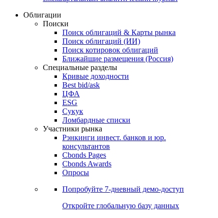
Облигации
Поиски
Поиск облигаций & Карты рынка
Поиск облигаций (ИИ)
Поиск котировок облигаций
Ближайшие размещения (Россия)
Специальные разделы
Кривые доходности
Best bid/ask
ЦФА
ESG
Сукук
Ломбардные списки
Участники рынка
Рэнкинги инвест. банков и юр.
консультантов
Cbonds Pages
Cbonds Awards
Опросы
Попробуйте
7-дневный
демо-доступ
Откройте глобальную базу данных