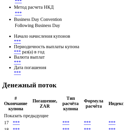
***
Метод расчета НКД
***
Business Day Convention
Following Business Day
Начало начисления купонов
***
Периодичность выплаты купона
***
раз(а) в год
Валюта выплат
***
Дата погашения
***
Денежный поток
#
Тип
Погашение,
Формула
Окончание
расчёта
Индекс
ZAR
расчёта
купона
купона
Показать предыдущие
17
***
***
***
***
18
***
***
***
***