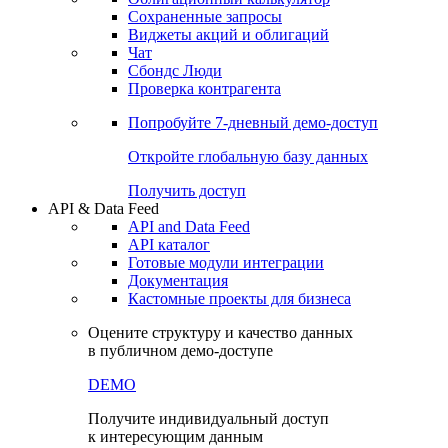
Сохраненные запросы
Виджеты акций и облигаций
Чат
Сбондс Люди
Проверка контрагента
Попробуйте
7-дневный
демо-доступ
Откройте глобальную базу данных
Получить доступ
API & Data Feed
API and Data Feed
API каталог
Готовые модули интеграции
Документация
Кастомные проекты для бизнеса
Оцените структуру и качество данных
в публичном демо-доступе
DEMO
Получите индивидуальный доступ
к интересующим данным