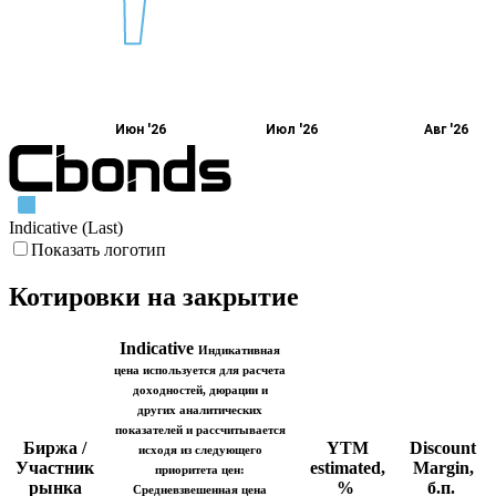
Июн '26
Июл '26
Авг '26
Indicative (Last)
Показать логотип
Котировки на закрытие
Indicative
Индикативная
цена используется для расчета
доходностей, дюрации и
других аналитических
показателей и рассчитывается
Биржа /
YTM
Discount
исходя из следующего
Участник
estimated,
Margin,
приоритета цен:
рынка
%
б.п.
Средневзвешенная цена