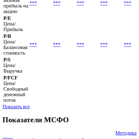
Базовая
***
***
***
***
***
прибыль на
акцию
P/E
Цена/
Прибыль
P/B
Цена/
***
***
***
***
***
Балансовая
стоимость
P/S
Цена/
Выручка
P/FCF
Цена/
Свободный
денежный
поток
Показать все
Показатели МСФО
Методика
new