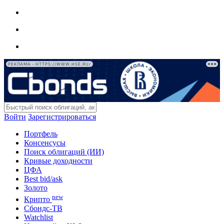
РЕКЛАМА • HTTPS://WWW.HSE.RU/
Войти
Зарегистрироваться
Портфель
Консенсусы
Поиск облигаций (ИИ)
Кривые доходности
ЦФА
Best bid/ask
Золото
new
Крипто
Сбондс-ТВ
Watchlist