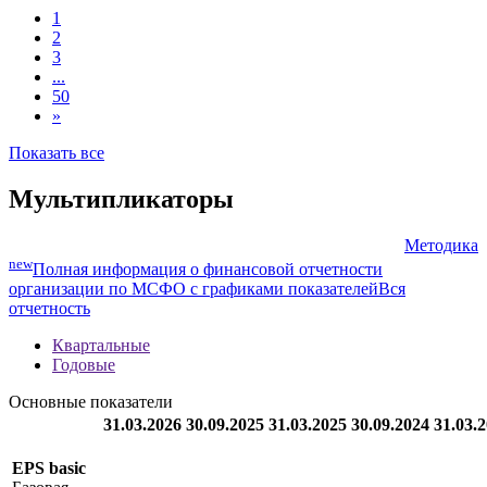
1
2
3
...
50
»
Показать все
Мультипликаторы
Методика
new
Полная информация о финансовой отчетности
организации по МСФО с графиками показателей
Вся
отчетность
Квартальные
Годовые
Основные показатели
31.03.2026
30.09.2025
31.03.2025
30.09.2024
31.03.
EPS basic