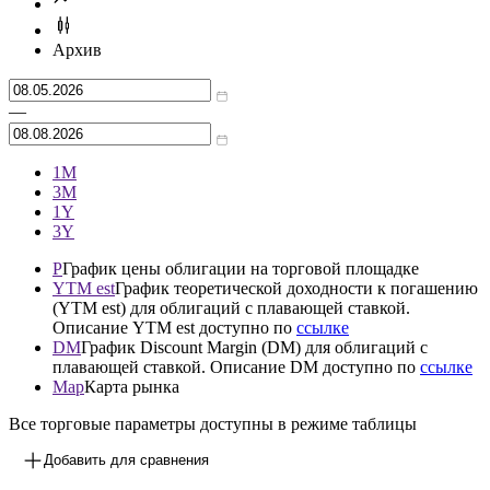
Архив
—
1М
3М
1Y
3Y
P
График цены облигации на торговой площадке
YTM est
График теоретической доходности к погашению
(YTM est) для облигаций с плавающей ставкой.
Описание YTM est доступно по
ссылке
DM
График Discount Margin (DM) для облигаций с
плавающей ставкой. Описание DM доступно по
ссылке
Map
Карта рынка
Все торговые параметры доступны в режиме таблицы
Добавить для сравнения