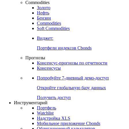
Commodities
Золото
Нефть
Бензин
Commodities
Soft Commodities
Виджет:
Портфели индексов Cbonds
Прогнозы
Консенсус-прогнозы по отчетности
Консенсусы
Попробуйте
7-дневный
демо-доступ
Откройте глобальную базу данных
Получить доступ
Инструментарий
Портфель
Watchlist
Надстройка XLS
Мобильное приложение Cbonds
Облигационный калькулятор