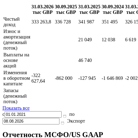
31.03.2026
30.09.2025
31.03.2025
30.09.2024
31.03
тыс GBP
тыс GBP
тыс GBP
тыс GBP
тыс 
Чистый
333 263,8
336 728
341 987
351 495
326 1
доход
Износ и
амортизация
21 049
12 038
6 619
(денежный
поток)
Выплаты на
основе
46 740
акций
Изменения
-322
в оборотном
-862 000
-127 945
-1 646 869
-2 002
627,64
капитале
Запасы
(денежный
поток)
Показать все
с
по
Экспорт
Отчетность МСФО/US GAAP