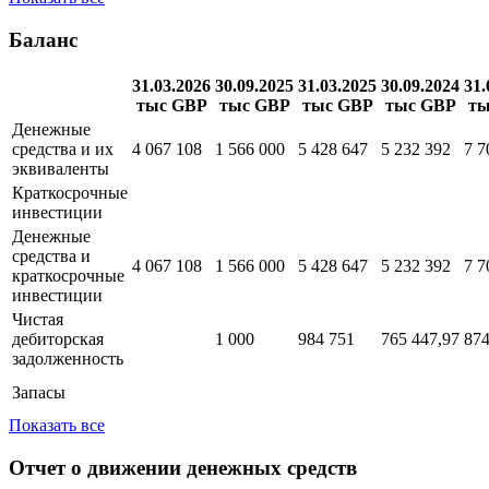
Баланс
31.03.2026
30.09.2025
31.03.2025
30.09.2024
31.
тыс GBP
тыс GBP
тыс GBP
тыс GBP
ты
Денежные
средства и их
4 067 108
1 566 000
5 428 647
5 232 392
7 7
эквиваленты
Краткосрочные
инвестиции
Денежные
средства и
4 067 108
1 566 000
5 428 647
5 232 392
7 7
краткосрочные
инвестиции
Чистая
дебиторская
1 000
984 751
765 447,97
874
задолженность
Запасы
Показать все
Отчет о движении денежных средств