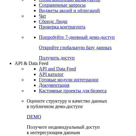
Сохраненные запросы
Виджеты акций и облигаций
Чат
Сбондс Люди
Проверка контрагента
Попробуйте
7-дневный
демо-доступ
Откройте глобальную базу данных
Получить доступ
API & Data Feed
API and Data Feed
API каталог
Готовые модули интеграции
Документация
Кастомные проекты для бизнеса
Оцените структуру и качество данных
в публичном демо-доступе
DEMO
Получите индивидуальный доступ
к интересующим данным