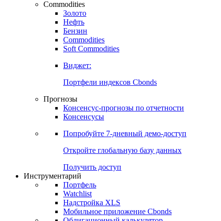
Commodities
Золото
Нефть
Бензин
Commodities
Soft Commodities
Виджет:
Портфели индексов Cbonds
Прогнозы
Консенсус-прогнозы по отчетности
Консенсусы
Попробуйте
7-дневный
демо-доступ
Откройте глобальную базу данных
Получить доступ
Инструментарий
Портфель
Watchlist
Надстройка XLS
Мобильное приложение Cbonds
Облигационный калькулятор