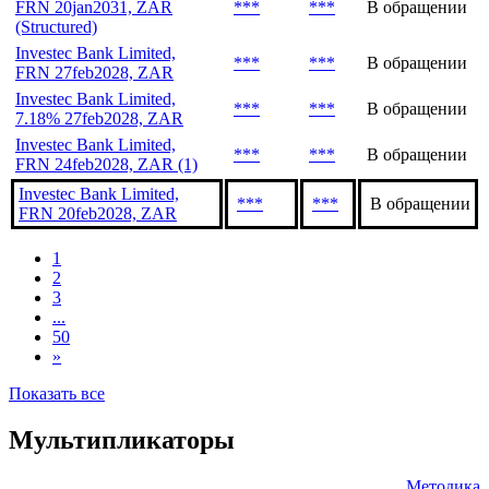
FRN 20jan2031, ZAR
***
***
В обращении
(Structured)
Investec Bank Limited,
***
***
В обращении
FRN 27feb2028, ZAR
Investec Bank Limited,
***
***
В обращении
7.18% 27feb2028, ZAR
Investec Bank Limited,
***
***
В обращении
FRN 24feb2028, ZAR (1)
Investec Bank Limited,
***
***
В обращении
FRN 20feb2028, ZAR
1
2
3
...
50
»
Показать все
Мультипликаторы
Методика