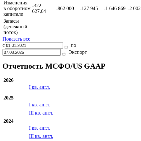
Изменения
-322
в оборотном
-862 000
-127 945
-1 646 869
-2 002
627,64
капитале
Запасы
(денежный
поток)
Показать все
с
по
Экспорт
Отчетность МСФО/US GAAP
2026
I кв. англ.
2025
I кв. англ.
III кв. англ.
2024
I кв. англ.
III кв. англ.