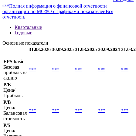
new
Полная информация о финансовой отчетности
организации по МСФО с графиками показателей
Вся
отчетность
Квартальные
Годовые
Основные показатели
31.03.2026
30.09.2025
31.03.2025
30.09.2024
31.03.
EPS basic
Базовая
***
***
***
***
***
прибыль на
акцию
P/E
Цена/
Прибыль
P/B
Цена/
***
***
***
***
***
Балансовая
стоимость
P/S
Цена/