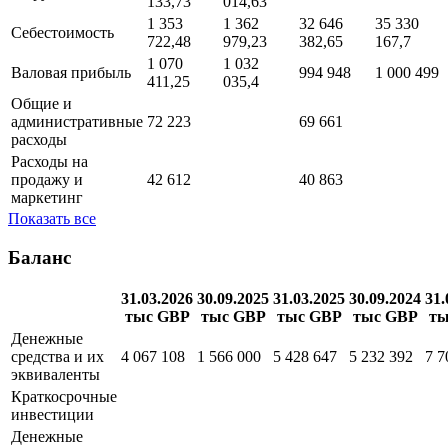
133,73
014,63
1 353
1 362
32 646
35 330
Себестоимость
722,48
979,23
382,65
167,7
1 070
1 032
Валовая прибыль
994 948
1 000 499
411,25
035,4
Общие и
административные
72 223
69 661
расходы
Расходы на
продажу и
42 612
40 863
маркетинг
Показать все
Баланс
31.03.2026
30.09.2025
31.03.2025
30.09.2024
31.
тыс GBP
тыс GBP
тыс GBP
тыс GBP
ты
Денежные
средства и их
4 067 108
1 566 000
5 428 647
5 232 392
7 7
эквиваленты
Краткосрочные
инвестиции
Денежные