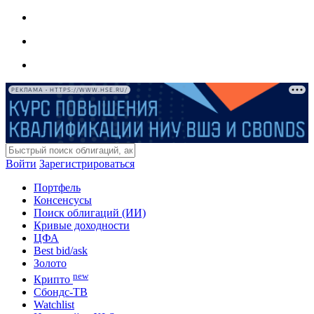
РЕКЛАМА • HTTPS://WWW.HSE.RU/
Войти
Зарегистрироваться
Портфель
Консенсусы
Поиск облигаций (ИИ)
Кривые доходности
ЦФА
Best bid/ask
Золото
new
Крипто
Сбондс-ТВ
Watchlist