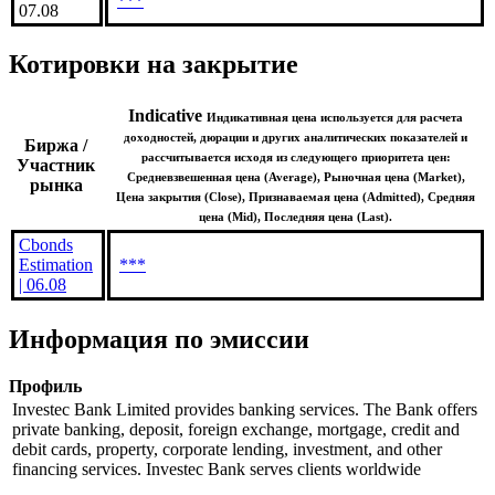
***
07.08
Котировки на закрытие
Indicative
Индикативная цена используется для расчета
доходностей, дюрации и других аналитических показателей и
Биржа /
рассчитывается исходя из следующего приоритета цен:
Участник
Средневзвешенная цена (Average), Рыночная цена (Market),
рынка
Цена закрытия (Close), Признаваемая цена (Admitted), Средняя
цена (Mid), Последняя цена (Last).
Cbonds
Estimation
***
| 06.08
Информация по эмиссии
Профиль
Investec Bank Limited provides banking services. The Bank offers
private banking, deposit, foreign exchange, mortgage, credit and
debit cards, property, corporate lending, investment, and other
financing services. Investec Bank serves clients worldwide