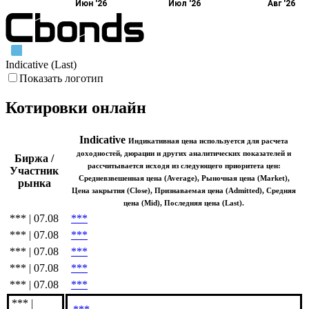
Июн '26
Июл '26
Авг '26
Indicative (Last)
Показать логотип
Котировки онлайн
Indicative
Индикативная цена используется для расчета
доходностей, дюрации и других аналитических показателей и
Биржа /
рассчитывается исходя из следующего приоритета цен:
Участник
Средневзвешенная цена (Average), Рыночная цена (Market),
рынка
Цена закрытия (Close), Признаваемая цена (Admitted), Средняя
цена (Mid), Последняя цена (Last).
*** | 07.08
***
*** | 07.08
***
*** | 07.08
***
*** | 07.08
***
*** | 07.08
***
*** |