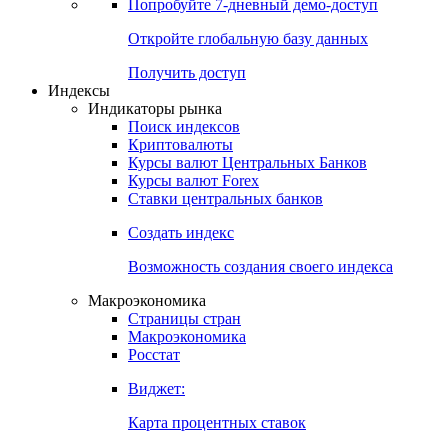
Попробуйте
7-дневный
демо-доступ
Откройте глобальную базу данных
Получить доступ
Индексы
Индикаторы рынка
Поиск индексов
Криптовалюты
Курсы валют Центральных Банков
Курсы валют Forex
Ставки центральных банков
Создать индекс
Возможность создания своего индекса
Макроэкономика
Страницы стран
Макроэкономика
Росстат
Виджет:
Карта процентных ставок