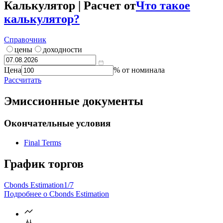
Калькулятор | Расчет от
Что такое
калькулятор?
Справочник
цены
доходности
Цена
% от номинала
Рассчитать
Эмиссионные документы
Окончательные условия
Final Terms
График торгов
Cbonds Estimation
1/7
Подробнее о Cbonds Estimation