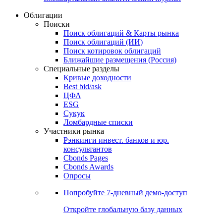
Облигации
Поиски
Поиск облигаций & Карты рынка
Поиск облигаций (ИИ)
Поиск котировок облигаций
Ближайшие размещения (Россия)
Специальные разделы
Кривые доходности
Best bid/ask
ЦФА
ESG
Сукук
Ломбардные списки
Участники рынка
Рэнкинги инвест. банков и юр.
консультантов
Cbonds Pages
Cbonds Awards
Опросы
Попробуйте
7-дневный
демо-доступ
Откройте глобальную базу данных