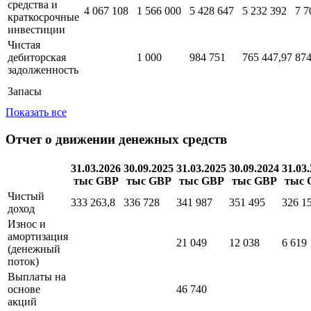
средства и
4 067 108
1 566 000
5 428 647
5 232 392
7 7
краткосрочные
инвестиции
Чистая
дебиторская
1 000
984 751
765 447,97
874
задолженность
Запасы
Показать все
Отчет о движении денежных средств
31.03.2026
30.09.2025
31.03.2025
30.09.2024
31.03
тыс GBP
тыс GBP
тыс GBP
тыс GBP
тыс 
Чистый
333 263,8
336 728
341 987
351 495
326 1
доход
Износ и
амортизация
21 049
12 038
6 619
(денежный
поток)
Выплаты на
основе
46 740
акций