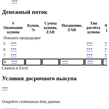
***
Денежный поток
#
Сумма
Тип
Купон,
Погашение,
Ф
Окончание
купона,
расчёта
%
ZAR
р
купона
ZAR
купона
Показать предыдущие
5
***
***
**
6
***
***
**
7
***
***
**
8
***
***
***
*
Скачать в Excel
Условия досрочного выкупа
***
Откройте глобальную базу данных