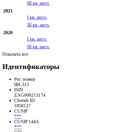
III кв. англ.
2021
I кв. англ.
III кв. англ.
2020
I кв. англ.
III кв. англ.
Показать все
Идентификаторы
Рег. номер
IBL315
ISIN
ZAG000213174
Cbonds ID
1858127
CUSIP
***
CUSIP 144A
***