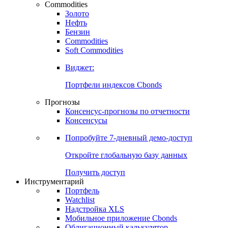
Commodities
Золото
Нефть
Бензин
Commodities
Soft Commodities
Виджет:
Портфели индексов Cbonds
Прогнозы
Консенсус-прогнозы по отчетности
Консенсусы
Попробуйте
7-дневный
демо-доступ
Откройте глобальную базу данных
Получить доступ
Инструментарий
Портфель
Watchlist
Надстройка XLS
Мобильное приложение Cbonds
Облигационный калькулятор