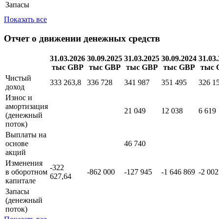
Запасы
Показать все
Отчет о движении денежных средств
31.03.2026
30.09.2025
31.03.2025
30.09.2024
31.03
тыс GBP
тыс GBP
тыс GBP
тыс GBP
тыс 
Чистый
333 263,8
336 728
341 987
351 495
326 1
доход
Износ и
амортизация
21 049
12 038
6 619
(денежный
поток)
Выплаты на
основе
46 740
акций
Изменения
-322
в оборотном
-862 000
-127 945
-1 646 869
-2 002
627,64
капитале
Запасы
(денежный
поток)