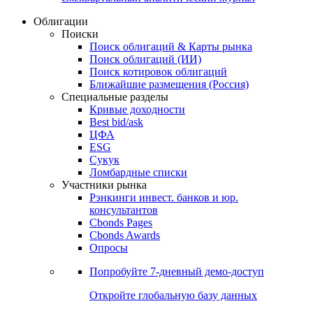
Облигации
Поиски
Поиск облигаций & Карты рынка
Поиск облигаций (ИИ)
Поиск котировок облигаций
Ближайшие размещения (Россия)
Специальные разделы
Кривые доходности
Best bid/ask
ЦФА
ESG
Сукук
Ломбардные списки
Участники рынка
Рэнкинги инвест. банков и юр.
консультантов
Cbonds Pages
Cbonds Awards
Опросы
Попробуйте
7-дневный
демо-доступ
Откройте глобальную базу данных