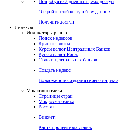
Попробуйте
7-дневный
демо-доступ
Откройте глобальную базу данных
Получить доступ
Индексы
Индикаторы рынка
Поиск индексов
Криптовалюты
Курсы валют Центральных Банков
Курсы валют Forex
Ставки центральных банков
Создать индекс
Возможность создания своего индекса
Макроэкономика
Страницы стран
Макроэкономика
Росстат
Виджет:
Карта процентных ставок