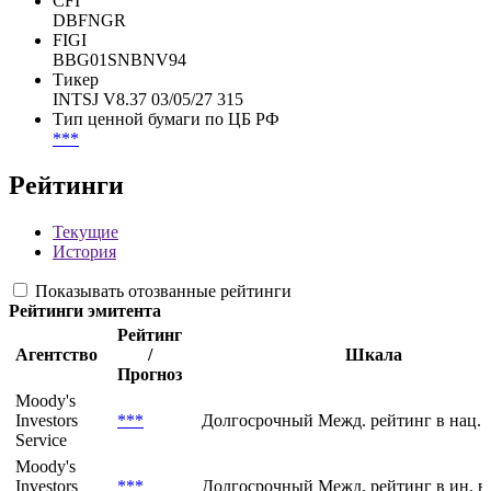
CFI
DBFNGR
FIGI
BBG01SNBNV94
Тикер
INTSJ V8.37 03/05/27 315
Тип ценной бумаги по ЦБ РФ
***
Рейтинги
Текущие
История
Показывать отозванные рейтинги
Рейтинги эмитента
Рейтинг
Агентство
/
Шкала
Прогноз
Moody's
Investors
***
Долгосрочный Межд. рейтинг в нац. 
Service
Moody's
Investors
***
Долгосрочный Межд. рейтинг в ин. в