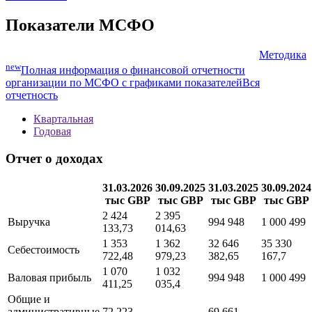
Показатели МСФО
Методика
new
Полная информация о финансовой отчетности
организации по МСФО с графиками показателей
Вся
отчетность
Квартальная
Годовая
Отчет о доходах
31.03.2026
30.09.2025
31.03.2025
30.09.2024
тыс GBP
тыс GBP
тыс GBP
тыс GBP
2 424
2 395
Выручка
994 948
1 000 499
133,73
014,63
1 353
1 362
32 646
35 330
Себестоимость
722,48
979,23
382,65
167,7
1 070
1 032
Валовая прибыль
994 948
1 000 499
411,25
035,4
Общие и
административные
72 223
69 661