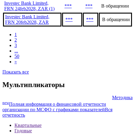
Investec Bank Limited,
***
***
В обращении
FRN 24feb2028, ZAR (1)
Investec Bank Limited,
***
***
В обращении
FRN 20feb2028, ZAR
1
2
3
...
50
»
Показать все
Мультипликаторы
Методика
new
Полная информация о финансовой отчетности
организации по МСФО с графиками показателей
Вся
отчетность
Квартальные
Годовые