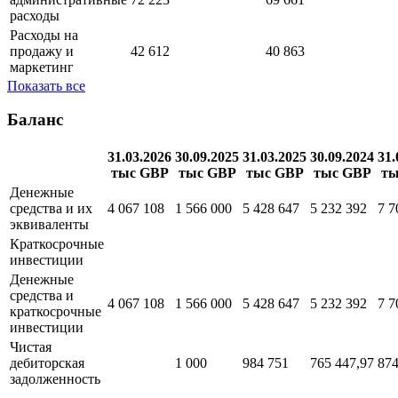
расходы
Расходы на
продажу и
42 612
40 863
маркетинг
Показать все
Баланс
31.03.2026
30.09.2025
31.03.2025
30.09.2024
31.
тыс GBP
тыс GBP
тыс GBP
тыс GBP
ты
Денежные
средства и их
4 067 108
1 566 000
5 428 647
5 232 392
7 7
эквиваленты
Краткосрочные
инвестиции
Денежные
средства и
4 067 108
1 566 000
5 428 647
5 232 392
7 7
краткосрочные
инвестиции
Чистая
дебиторская
1 000
984 751
765 447,97
874
задолженность