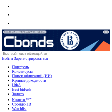
РЕКЛАМА • HTTPS://WWW.HSE.RU/
Войти
Зарегистрироваться
Портфель
Консенсусы
Поиск облигаций (ИИ)
Кривые доходности
ЦФА
Best bid/ask
Золото
new
Крипто
Сбондс-ТВ
Watchlist