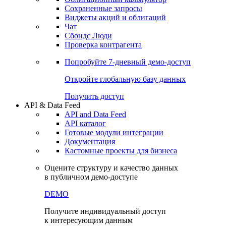
Сохраненные запросы
Виджеты акций и облигаций
Чат
Сбондс Люди
Проверка контрагента
Попробуйте
7-дневный
демо-доступ
Откройте глобальную базу данных
Получить доступ
API & Data Feed
API and Data Feed
API каталог
Готовые модули интеграции
Документация
Кастомные проекты для бизнеса
Оцените структуру и качество данных
в публичном демо-доступе
DEMO
Получите индивидуальный доступ
к интересующим данным