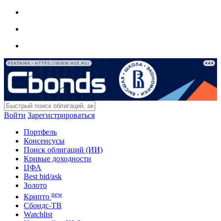
РЕКЛАМА • HTTPS://WWW.HSE.RU/
Войти
Зарегистрироваться
Портфель
Консенсусы
Поиск облигаций (ИИ)
Кривые доходности
ЦФА
Best bid/ask
Золото
new
Крипто
Сбондс-ТВ
Watchlist