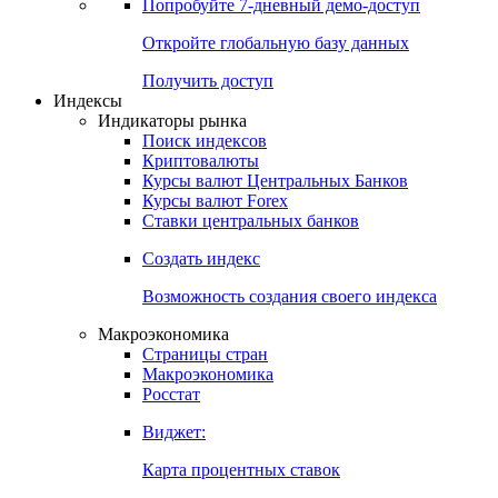
Попробуйте
7-дневный
демо-доступ
Откройте глобальную базу данных
Получить доступ
Индексы
Индикаторы рынка
Поиск индексов
Криптовалюты
Курсы валют Центральных Банков
Курсы валют Forex
Ставки центральных банков
Создать индекс
Возможность создания своего индекса
Макроэкономика
Страницы стран
Макроэкономика
Росстат
Виджет:
Карта процентных ставок