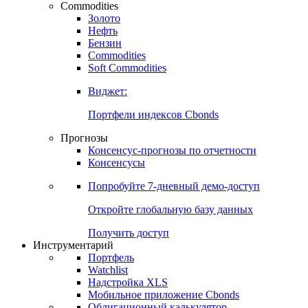
Commodities
Золото
Нефть
Бензин
Commodities
Soft Commodities
Виджет:
Портфели индексов Cbonds
Прогнозы
Консенсус-прогнозы по отчетности
Консенсусы
Попробуйте
7-дневный
демо-доступ
Откройте глобальную базу данных
Получить доступ
Инструментарий
Портфель
Watchlist
Надстройка XLS
Мобильное приложение Cbonds
Облигационный калькулятор