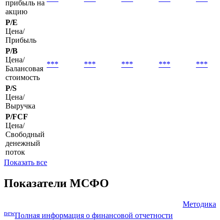
прибыль на
акцию
P/E
Цена/
Прибыль
P/B
Цена/
***
***
***
***
***
Балансовая
стоимость
P/S
Цена/
Выручка
P/FCF
Цена/
Свободный
денежный
поток
Показать все
Показатели МСФО
Методика
new
Полная информация о финансовой отчетности