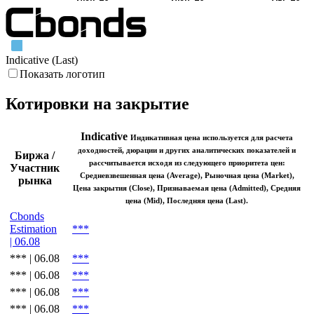
Indicative (Last)
Показать логотип
Котировки на закрытие
Indicative
Индикативная цена используется для расчета
доходностей, дюрации и других аналитических показателей и
Биржа /
рассчитывается исходя из следующего приоритета цен:
Участник
Средневзвешенная цена (Average), Рыночная цена (Market),
рынка
Цена закрытия (Close), Признаваемая цена (Admitted), Средняя
цена (Mid), Последняя цена (Last).
Cbonds
Estimation
***
| 06.08
*** | 06.08
***
*** | 06.08
***
*** | 06.08
***
*** | 06.08
***