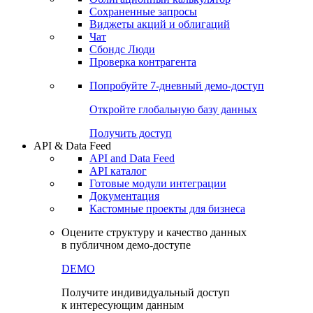
Сохраненные запросы
Виджеты акций и облигаций
Чат
Сбондс Люди
Проверка контрагента
Попробуйте
7-дневный
демо-доступ
Откройте глобальную базу данных
Получить доступ
API & Data Feed
API and Data Feed
API каталог
Готовые модули интеграции
Документация
Кастомные проекты для бизнеса
Оцените структуру и качество данных
в публичном демо-доступе
DEMO
Получите индивидуальный доступ
к интересующим данным