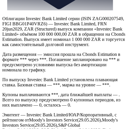
Облигации Investec Bank Limited серии (ISIN ZAG000207549,
FIGI BBG01P40VRZ6) — Investec Bank Limited, FRN
20jun2029, ZAR (Structured) выпуск компании «Investec Bank
Limited» объёмом 100 000 000,00 ZAR в обращении на Cbonds
Estimation. Выпуск имеет номинал 1 000 000 ZAR и торгуется
как самостоятельный долговой инструмент.
Дата размещения — эмиссия прошла на Cbonds Estimation в
формате *** через ***. Погашение запланировано на *** и
предусмотрено условиями выпуска без амортизации
номинала по графику.
По выпуску Investec Bank Limited установлена плавающая
ставка. Базовая ставка — ***, маржа на уровне — ***.
Купоны выплачиваются ***, дата ближайшей выплаты — .
Всего по выпуску предусмотрено 0 купонных периодов, из
них выплачено — 0, осталось — 0.
Эмитент — Investec Bank Limited/ЮАР/Корпоративный, с
рейтингом отMoody's Investors Service(29.05.2026),Moody's
Investors Service(29.05.2026),S&P Global