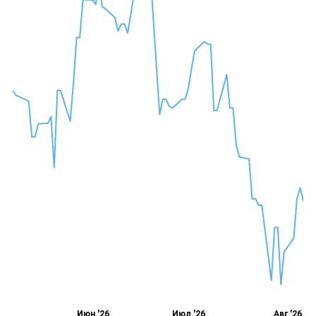
Июн '26
Июл '26
Авг '26