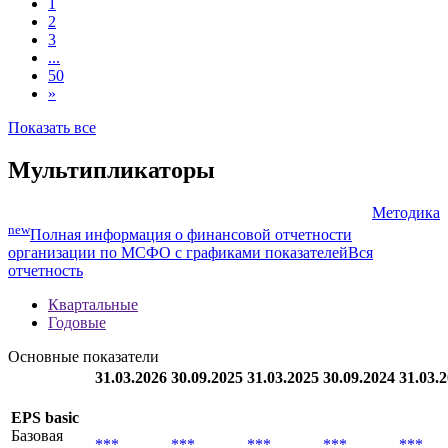
1
2
3
...
50
»
Показать все
Мультипликаторы
Методика
new
Полная информация о финансовой отчетности
организации по МСФО с графиками показателей
Вся
отчетность
Квартальные
Годовые
Основные показатели
31.03.2026
30.09.2025
31.03.2025
30.09.2024
31.03.
EPS basic
Базовая
***
***
***
***
***