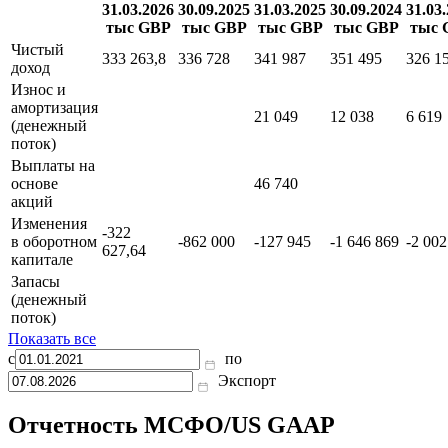
31.03.2026
30.09.2025
31.03.2025
30.09.2024
31.03
тыс GBP
тыс GBP
тыс GBP
тыс GBP
тыс 
Чистый
333 263,8
336 728
341 987
351 495
326 1
доход
Износ и
амортизация
21 049
12 038
6 619
(денежный
поток)
Выплаты на
основе
46 740
акций
Изменения
-322
в оборотном
-862 000
-127 945
-1 646 869
-2 002
627,64
капитале
Запасы
(денежный
поток)
Показать все
с
по
Экспорт
Отчетность МСФО/US GAAP