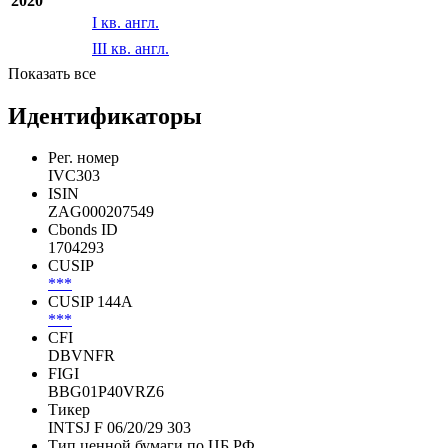
2020
I кв. англ.
III кв. англ.
Показать все
Идентификаторы
Рег. номер
IVC303
ISIN
ZAG000207549
Cbonds ID
1704293
CUSIP
***
CUSIP 144A
***
CFI
DBVNFR
FIGI
BBG01P40VRZ6
Тикер
INTSJ F 06/20/29 303
Тип ценной бумаги по ЦБ РФ