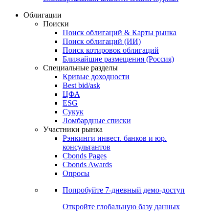
Облигации
Поиски
Поиск облигаций & Карты рынка
Поиск облигаций (ИИ)
Поиск котировок облигаций
Ближайшие размещения (Россия)
Специальные разделы
Кривые доходности
Best bid/ask
ЦФА
ESG
Сукук
Ломбардные списки
Участники рынка
Рэнкинги инвест. банков и юр.
консультантов
Cbonds Pages
Cbonds Awards
Опросы
Попробуйте
7-дневный
демо-доступ
Откройте глобальную базу данных