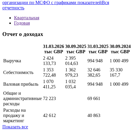
организации по МСФО с графиками показателей
Вся
отчетность
Квартальная
Годовая
Отчет о доходах
31.03.2026
30.09.2025
31.03.2025
30.09.2024
тыс GBP
тыс GBP
тыс GBP
тыс GBP
2 424
2 395
Выручка
994 948
1 000 499
133,73
014,63
1 353
1 362
32 646
35 330
Себестоимость
722,48
979,23
382,65
167,7
1 070
1 032
Валовая прибыль
994 948
1 000 499
411,25
035,4
Общие и
административные
72 223
69 661
расходы
Расходы на
продажу и
42 612
40 863
маркетинг
Показать все