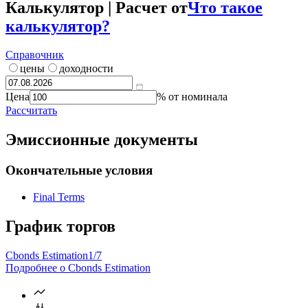
Калькулятор | Расчет от
Что такое
калькулятор?
Справочник
цены
доходности
Цена
% от номинала
Рассчитать
Эмиссионные документы
Окончательные условия
Final Terms
График торгов
Cbonds Estimation
1/7
Подробнее о Cbonds Estimation