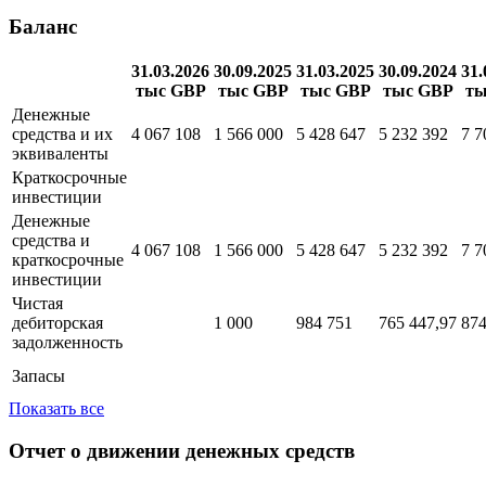
Баланс
31.03.2026
30.09.2025
31.03.2025
30.09.2024
31.
тыс GBP
тыс GBP
тыс GBP
тыс GBP
ты
Денежные
средства и их
4 067 108
1 566 000
5 428 647
5 232 392
7 7
эквиваленты
Краткосрочные
инвестиции
Денежные
средства и
4 067 108
1 566 000
5 428 647
5 232 392
7 7
краткосрочные
инвестиции
Чистая
дебиторская
1 000
984 751
765 447,97
874
задолженность
Запасы
Показать все
Отчет о движении денежных средств