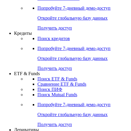
Акции
Поиск акций
Дивидендный календарь
Российские IPO/SPO
Попробуйте
7-дневный
демо-доступ
Откройте глобальную базу данных
Получить доступ
Кредиты
Поиск кредитов
Попробуйте
7-дневный
демо-доступ
Откройте глобальную базу данных
Получить доступ
ETF & Funds
Поиск ETF & Funds
Сравнение ETF & Funds
Поиск ПИФ
Поиск Mutual Funds
Попробуйте
7-дневный
демо-доступ