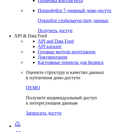
Виджеты акций и облигаций
Чат
Сбондс Люди
Проверка контрагента
Попробуйте
7-дневный
демо-доступ
Откройте глобальную базу данных
Получить доступ
API & Data Feed
API and Data Feed
API каталог
Готовые модули интеграции
Документация
Кастомные проекты для бизнеса
Оцените структуру и качество данных
в публичном демо-доступе
DEMO
Получите индивидуальный доступ
к интересующим данным
Запросить доступ