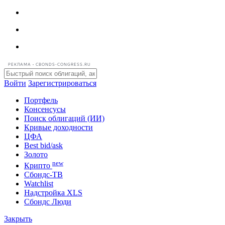
РЕКЛАМА • CBONDS-CONGRESS.RU
Войти
Зарегистрироваться
Портфель
Консенсусы
Поиск облигаций (ИИ)
Кривые доходности
ЦФА
Best bid/ask
Золото
new
Крипто
Сбондс-ТВ
Watchlist
Надстройка XLS