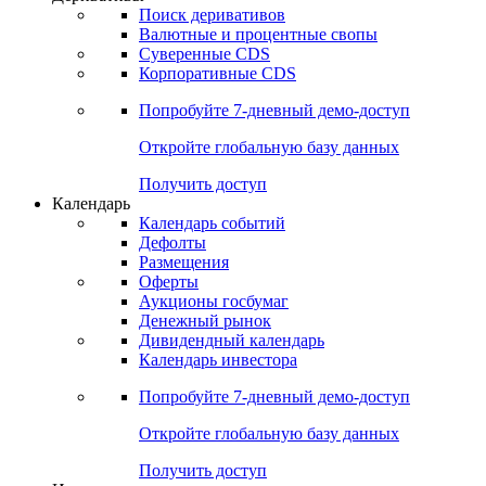
Откройте глобальную базу данных
Получить доступ
Деривативы
Поиск деривативов
Валютные и процентные свопы
Суверенные CDS
Корпоративные CDS
Попробуйте
7-дневный
демо-доступ
Откройте глобальную базу данных
Получить доступ
Календарь
Календарь событий
Дефолты
Размещения
Оферты
Аукционы госбумаг
Денежный рынок
Дивидендный календарь
Календарь инвестора
Попробуйте
7-дневный
демо-доступ