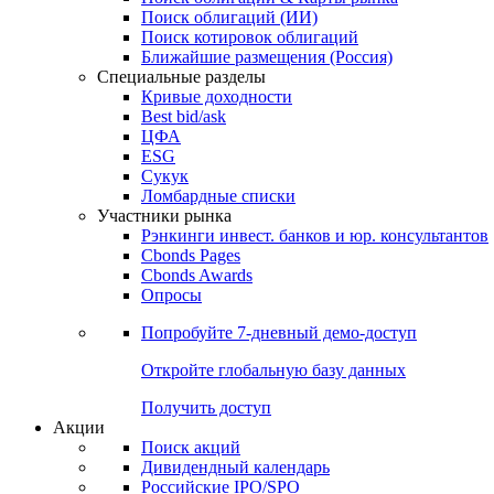
Облигации
Поиски
Поиск облигаций & Карты рынка
Поиск облигаций (ИИ)
Поиск котировок облигаций
Ближайшие размещения (Россия)
Специальные разделы
Кривые доходности
Best bid/ask
ЦФА
ESG
Сукук
Ломбардные списки
Участники рынка
Рэнкинги инвест. банков и юр. консультантов
Cbonds Pages
Cbonds Awards
Опросы
Попробуйте
7-дневный
демо-доступ
Откройте глобальную базу данных
Получить доступ