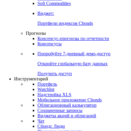
Золото
Нефть
Бензин
Commodities
Soft Commodities
Виджет:
Портфели индексов Cbonds
Прогнозы
Консенсус-прогнозы по отчетности
Консенсусы
Попробуйте
7-дневный
демо-доступ
Откройте глобальную базу данных
Получить доступ
Инструментарий
Портфель
Watchlist
Надстройка XLS
Мобильное приложение Cbonds
Облигационный калькулятор
Сохраненные запросы