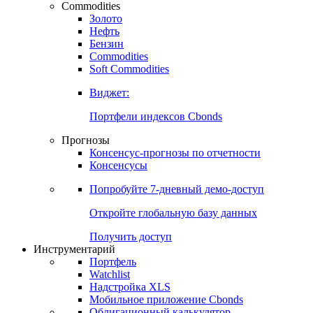
Commodities
Золото
Нефть
Бензин
Commodities
Soft Commodities
Виджет:
Портфели индексов Cbonds
Прогнозы
Консенсус-прогнозы по отчетности
Консенсусы
Попробуйте
7-дневный
демо-доступ
Откройте глобальную базу данных
Получить доступ
Инструментарий
Портфель
Watchlist
Надстройка XLS
Мобильное приложение Cbonds
Облигационный калькулятор