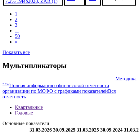
7.2% 19feb2028, ZAR (1)
1
2
3
...
50
»
Показать все
Мультипликаторы
Методика
new
Полная информация о финансовой отчетности
организации по МСФО с графиками показателей
Вся
отчетность
Квартальные
Годовые
Основные показатели
31.03.2026
30.09.2025
31.03.2025
30.09.2024
31.03.