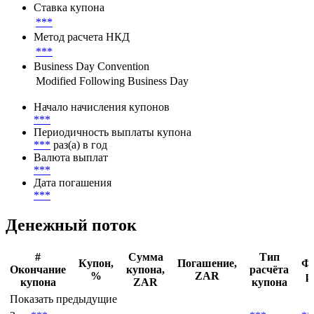
Ставка купона
***
Метод расчета НКД
***
Business Day Convention
Modified Following Business Day
Начало начисления купонов
***
Периодичность выплаты купона
***
раз(а) в год
Валюта выплат
***
Дата погашения
***
Денежный поток
#
Сумма
Тип
Купон,
Погашение,
Ф
Окончание
купона,
расчёта
%
ZAR
р
купона
ZAR
купона
Показать предыдущие