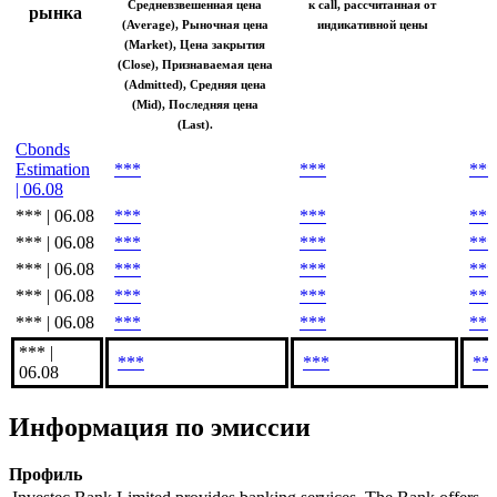
Средневзвешенная цена
к call, рассчитанная от
рынка
(Average), Рыночная цена
индикативной цены
(Market), Цена закрытия
(Close), Признаваемая цена
(Admitted), Средняя цена
(Mid), Последняя цена
(Last).
Cbonds
Estimation
***
***
***
| 06.08
*** | 06.08
***
***
***
*** | 06.08
***
***
***
*** | 06.08
***
***
***
*** | 06.08
***
***
***
*** | 06.08
***
***
***
*** |
***
***
**
06.08
Информация по эмиссии
Профиль