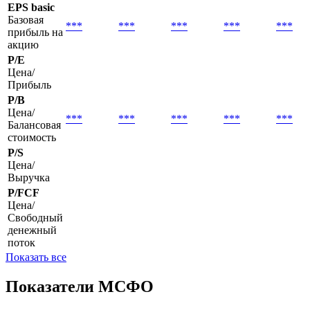
EPS basic
Базовая
***
***
***
***
***
прибыль на
акцию
P/E
Цена/
Прибыль
P/B
Цена/
***
***
***
***
***
Балансовая
стоимость
P/S
Цена/
Выручка
P/FCF
Цена/
Свободный
денежный
поток
Показать все
Показатели МСФО