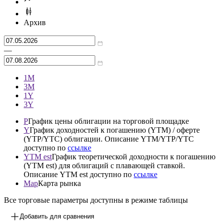
Архив
—
1М
3М
1Y
3Y
P
График цены облигации на торговой площадке
Y
График доходностей к погашению (YTM) / оферте
(YTP/YTC) облигации. Описание YTM/YTP/YTC
доступно по
ссылке
YTM est
График теоретической доходности к погашению
(YTM est) для облигаций с плавающей ставкой.
Описание YTM est доступно по
ссылке
Map
Карта рынка
Все торговые параметры доступны в режиме таблицы
Добавить для сравнения