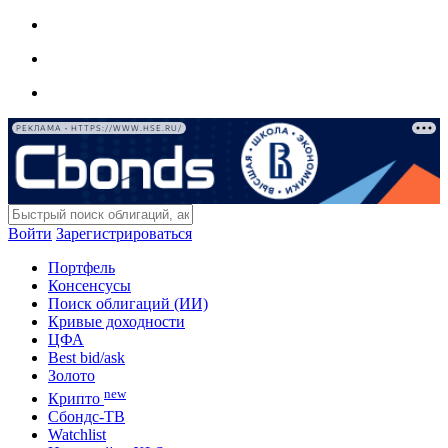
РЕКЛАМА • HTTPS://WWW.HSE.RU/
Войти
Зарегистрироваться
Портфель
Консенсусы
Поиск облигаций (ИИ)
Кривые доходности
ЦФА
Best bid/ask
Золото
new
Крипто
Сбондс-ТВ
Watchlist