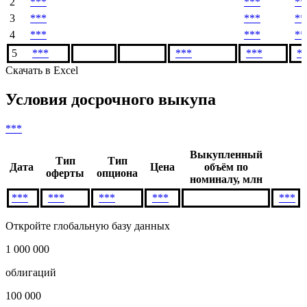
2
***
***
**
3
***
***
**
4
***
***
**
5
***
***
***
*
Скачать в Excel
Условия досрочного выкупа
***
Выкупленный
Тип
Тип
Дата
Цена
объём по
оферты
опциона
номиналу, млн
***
***
***
***
***
Откройте глобальную базу данных
1 000 000
облигаций
100 000