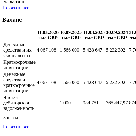
маркетинг
Показать все
Баланс
31.03.2026
30.09.2025
31.03.2025
30.09.2024
31.
тыс GBP
тыс GBP
тыс GBP
тыс GBP
ты
Денежные
средства и их
4 067 108
1 566 000
5 428 647
5 232 392
7 7
эквиваленты
Краткосрочные
инвестиции
Денежные
средства и
4 067 108
1 566 000
5 428 647
5 232 392
7 7
краткосрочные
инвестиции
Чистая
дебиторская
1 000
984 751
765 447,97
874
задолженность
Запасы
Показать все