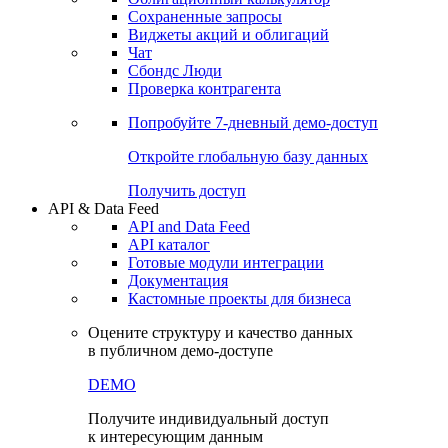
Сохраненные запросы
Виджеты акций и облигаций
Чат
Сбондс Люди
Проверка контрагента
Попробуйте
7-дневный
демо-доступ
Откройте глобальную базу данных
Получить доступ
API & Data Feed
API and Data Feed
API каталог
Готовые модули интеграции
Документация
Кастомные проекты для бизнеса
Оцените структуру и качество данных
в публичном демо-доступе
DEMO
Получите индивидуальный доступ
к интересующим данным