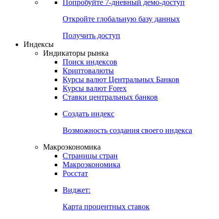
Попробуйте
7-дневный
демо-доступ
Откройте глобальную базу данных
Получить доступ
Индексы
Индикаторы рынка
Поиск индексов
Криптовалюты
Курсы валют Центральных Банков
Курсы валют Forex
Ставки центральных банков
Создать индекс
Возможность создания своего индекса
Макроэкономика
Страницы стран
Макроэкономика
Росстат
Виджет:
Карта процентных ставок