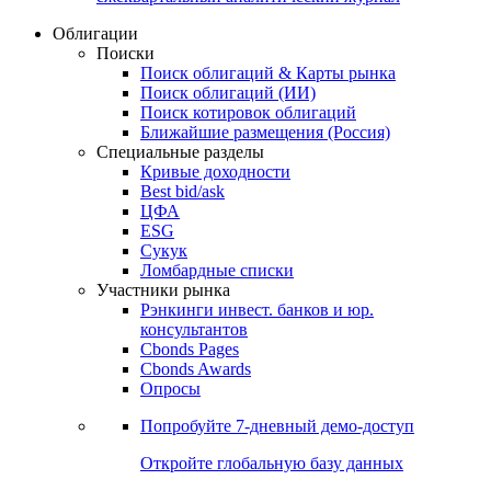
Облигации
Поиски
Поиск облигаций & Карты рынка
Поиск облигаций (ИИ)
Поиск котировок облигаций
Ближайшие размещения (Россия)
Специальные разделы
Кривые доходности
Best bid/ask
ЦФА
ESG
Сукук
Ломбардные списки
Участники рынка
Рэнкинги инвест. банков и юр.
консультантов
Cbonds Pages
Cbonds Awards
Опросы
Попробуйте
7-дневный
демо-доступ
Откройте глобальную базу данных