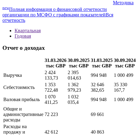
Методика
new
Полная информация о финансовой отчетности
организации по МСФО с графиками показателей
Вся
отчетность
Квартальная
Годовая
Отчет о доходах
31.03.2026
30.09.2025
31.03.2025
30.09.2024
тыс GBP
тыс GBP
тыс GBP
тыс GBP
2 424
2 395
Выручка
994 948
1 000 499
133,73
014,63
1 353
1 362
32 646
35 330
Себестоимость
722,48
979,23
382,65
167,7
1 070
1 032
Валовая прибыль
994 948
1 000 499
411,25
035,4
Общие и
административные
72 223
69 661
расходы
Расходы на
продажу и
42 612
40 863