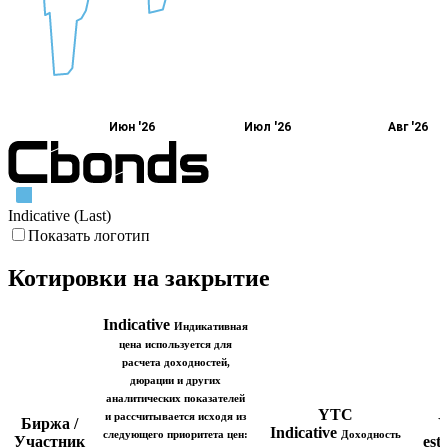
Июн '26
Июл '26
Авг '26
Indicative (Last)
Показать логотип
Котировки на закрытие
Indicative
Индикативная
цена используется для
расчета доходностей,
дюрации и других
аналитических показателей
YTC
и рассчитывается исходя из
Биржа /
Indicative
следующего приоритета цен:
Доходность
Участник
est