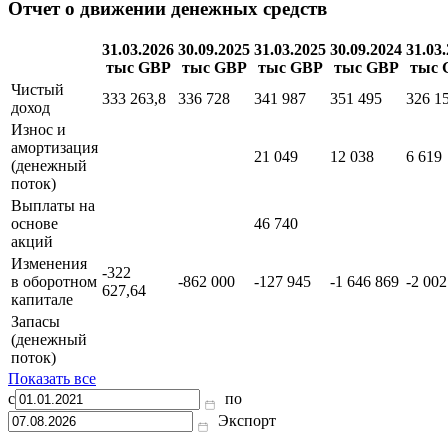
Отчет о движении денежных средств
31.03.2026
30.09.2025
31.03.2025
30.09.2024
31.03
тыс GBP
тыс GBP
тыс GBP
тыс GBP
тыс 
Чистый
333 263,8
336 728
341 987
351 495
326 1
доход
Износ и
амортизация
21 049
12 038
6 619
(денежный
поток)
Выплаты на
основе
46 740
акций
Изменения
-322
в оборотном
-862 000
-127 945
-1 646 869
-2 002
627,64
капитале
Запасы
(денежный
поток)
Показать все
с
по
Экспорт