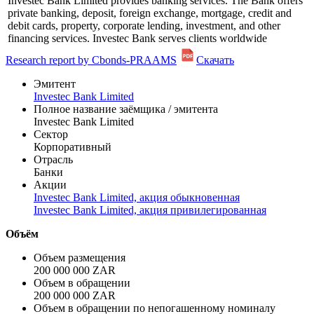
Investec Bank Limited provides banking services. The Bank offers
private banking, deposit, foreign exchange, mortgage, credit and
debit cards, property, corporate lending, investment, and other
financing services. Investec Bank serves clients worldwide
Research report by Cbonds-PRAAMS
Скачать
Эмитент
Investec Bank Limited
Полное название заёмщика / эмитента
Investec Bank Limited
Сектор
Корпоративный
Отрасль
Банки
Акции
Investec Bank Limited, акция обыкновенная
Investec Bank Limited, акция привилегированная
Объём
Объем размещения
200 000 000 ZAR
Объем в обращении
200 000 000 ZAR
Объем в обращении по непогашенному номиналу