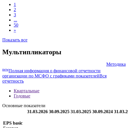
1
2
3
...
50
»
Показать все
Мультипликаторы
Методика
new
Полная информация о финансовой отчетности
организации по МСФО с графиками показателей
Вся
отчетность
Квартальные
Годовые
Основные показатели
31.03.2026
30.09.2025
31.03.2025
30.09.2024
31.03.
EPS basic