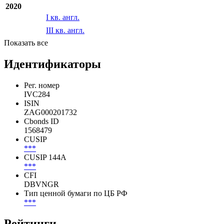
2020
I кв. англ.
III кв. англ.
Показать все
Идентификаторы
Рег. номер
IVC284
ISIN
ZAG000201732
Cbonds ID
1568479
CUSIP
***
CUSIP 144A
***
CFI
DBVNGR
Тип ценной бумаги по ЦБ РФ
***
Рейтинги