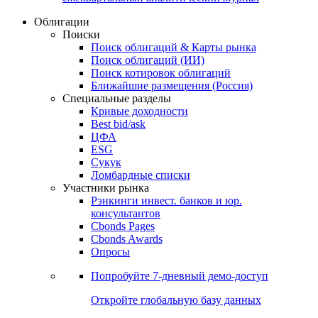
Облигации
Поиски
Поиск облигаций & Карты рынка
Поиск облигаций (ИИ)
Поиск котировок облигаций
Ближайшие размещения (Россия)
Специальные разделы
Кривые доходности
Best bid/ask
ЦФА
ESG
Сукук
Ломбардные списки
Участники рынка
Рэнкинги инвест. банков и юр.
консультантов
Cbonds Pages
Cbonds Awards
Опросы
Попробуйте
7-дневный
демо-доступ
Откройте глобальную базу данных