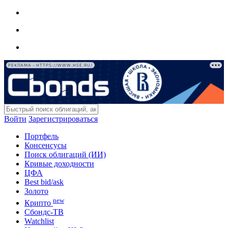
РЕКЛАМА • HTTPS://WWW.HSE.RU/
Войти
Зарегистрироваться
Портфель
Консенсусы
Поиск облигаций (ИИ)
Кривые доходности
ЦФА
Best bid/ask
Золото
new
Крипто
Сбондс-ТВ
Watchlist