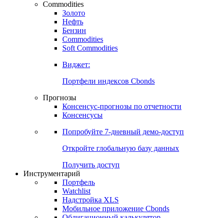
Commodities
Золото
Нефть
Бензин
Commodities
Soft Commodities
Виджет:
Портфели индексов Cbonds
Прогнозы
Консенсус-прогнозы по отчетности
Консенсусы
Попробуйте
7-дневный
демо-доступ
Откройте глобальную базу данных
Получить доступ
Инструментарий
Портфель
Watchlist
Надстройка XLS
Мобильное приложение Cbonds
Облигационный калькулятор