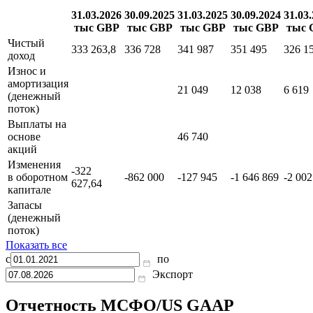
31.03.2026
30.09.2025
31.03.2025
30.09.2024
31.03
тыс GBP
тыс GBP
тыс GBP
тыс GBP
тыс 
Чистый
333 263,8
336 728
341 987
351 495
326 1
доход
Износ и
амортизация
21 049
12 038
6 619
(денежный
поток)
Выплаты на
основе
46 740
акций
Изменения
-322
в оборотном
-862 000
-127 945
-1 646 869
-2 002
627,64
капитале
Запасы
(денежный
поток)
Показать все
с
по
Экспорт
Отчетность МСФО/US GAAP