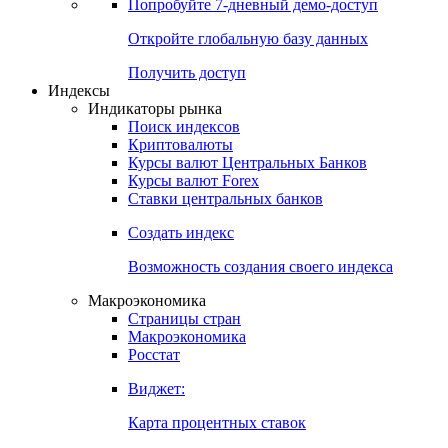
Попробуйте
7-дневный
демо-доступ
Откройте глобальную базу данных
Получить доступ
Индексы
Индикаторы рынка
Поиск индексов
Криптовалюты
Курсы валют Центральных Банков
Курсы валют Forex
Ставки центральных банков
Создать индекс
Возможность создания своего индекса
Макроэкономика
Страницы стран
Макроэкономика
Росстат
Виджет:
Карта процентных ставок