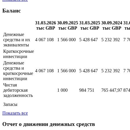
Баланс
31.03.2026
30.09.2025
31.03.2025
30.09.2024
31.
тыс GBP
тыс GBP
тыс GBP
тыс GBP
ты
Денежные
средства и их
4 067 108
1 566 000
5 428 647
5 232 392
7 7
эквиваленты
Краткосрочные
инвестиции
Денежные
средства и
4 067 108
1 566 000
5 428 647
5 232 392
7 7
краткосрочные
инвестиции
Чистая
дебиторская
1 000
984 751
765 447,97
874
задолженность
Запасы
Показать все
Отчет о движении денежных средств