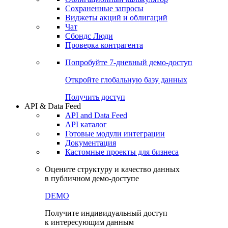
Сохраненные запросы
Виджеты акций и облигаций
Чат
Сбондс Люди
Проверка контрагента
Попробуйте
7-дневный
демо-доступ
Откройте глобальную базу данных
Получить доступ
API & Data Feed
API and Data Feed
API каталог
Готовые модули интеграции
Документация
Кастомные проекты для бизнеса
Оцените структуру и качество данных
в публичном демо-доступе
DEMO
Получите индивидуальный доступ
к интересующим данным