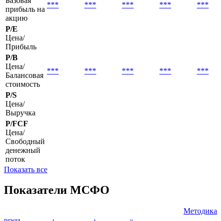
Базовая
***
***
***
***
***
прибыль на
акцию
P/E
Цена/
Прибыль
P/B
Цена/
***
***
***
***
***
Балансовая
стоимость
P/S
Цена/
Выручка
P/FCF
Цена/
Свободный
денежный
поток
Показать все
Показатели МСФО
Методика
new