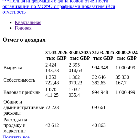
Полная информация о финансовой отчетности
организации по МСФО с графиками показателей
Вся
отчетность
Квартальная
Годовая
Отчет о доходах
31.03.2026
30.09.2025
31.03.2025
30.09.2024
тыс GBP
тыс GBP
тыс GBP
тыс GBP
2 424
2 395
Выручка
994 948
1 000 499
133,73
014,63
1 353
1 362
32 646
35 330
Себестоимость
722,48
979,23
382,65
167,7
1 070
1 032
Валовая прибыль
994 948
1 000 499
411,25
035,4
Общие и
административные
72 223
69 661
расходы
Расходы на
продажу и
42 612
40 863
маркетинг
Показать все