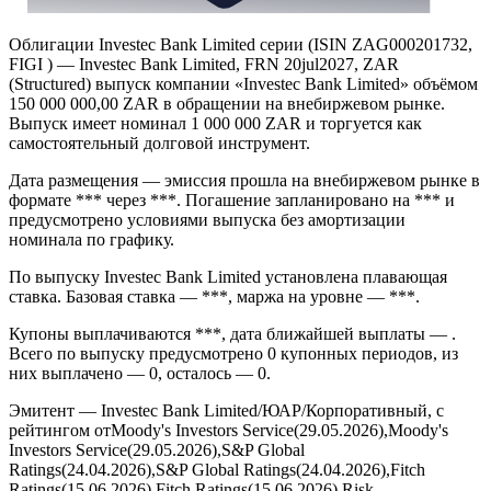
Облигации Investec Bank Limited серии (ISIN ZAG000201732,
FIGI ) — Investec Bank Limited, FRN 20jul2027, ZAR
(Structured) выпуск компании «Investec Bank Limited» объёмом
150 000 000,00 ZAR в обращении на внебиржевом рынке.
Выпуск имеет номинал 1 000 000 ZAR и торгуется как
самостоятельный долговой инструмент.
Дата размещения — эмиссия прошла на внебиржевом рынке в
формате *** через ***. Погашение запланировано на *** и
предусмотрено условиями выпуска без амортизации
номинала по графику.
По выпуску Investec Bank Limited установлена плавающая
ставка. Базовая ставка — ***, маржа на уровне — ***.
Купоны выплачиваются ***, дата ближайшей выплаты — .
Всего по выпуску предусмотрено 0 купонных периодов, из
них выплачено — 0, осталось — 0.
Эмитент — Investec Bank Limited/ЮАР/Корпоративный, с
рейтингом отMoody's Investors Service(29.05.2026),Moody's
Investors Service(29.05.2026),S&P Global
Ratings(24.04.2026),S&P Global Ratings(24.04.2026),Fitch
Ratings(15.06.2026),Fitch Ratings(15.06.2026),Risk