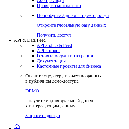
Сохраненные запросы
Виджеты акций и облигаций
Чат
Сбондс Люди
Проверка контрагента
Попробуйте
7-дневный
демо-доступ
Откройте глобальную базу данных
Получить доступ
API & Data Feed
API and Data Feed
API каталог
Готовые модули интеграции
Документация
Кастомные проекты для бизнеса
Оцените структуру и качество данных
в публичном демо-доступе
DEMO
Получите индивидуальный доступ
к интересующим данным