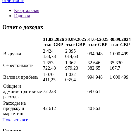
Методика
new
Полная информация о финансовой отчетности
организации по МСФО с графиками показателей
Вся
отчетность
Квартальная
Годовая
Отчет о доходах
31.03.2026
30.09.2025
31.03.2025
30.09.2024
тыс GBP
тыс GBP
тыс GBP
тыс GBP
2 424
2 395
Выручка
994 948
1 000 499
133,73
014,63
1 353
1 362
32 646
35 330
Себестоимость
722,48
979,23
382,65
167,7
1 070
1 032
Валовая прибыль
994 948
1 000 499
411,25
035,4
Общие и
административные
72 223
69 661
расходы
Расходы на
продажу и
42 612
40 863