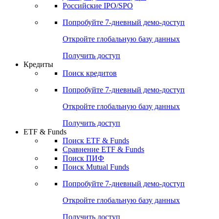
Получить доступ
Акции
Поиск акций
Дивидендный календарь
Российские IPO/SPO
Попробуйте
7-дневный
демо-доступ
Откройте глобальную базу данных
Получить доступ
Кредиты
Поиск кредитов
Попробуйте
7-дневный
демо-доступ
Откройте глобальную базу данных
Получить доступ
ETF & Funds
Поиск ETF & Funds
Сравнение ETF & Funds
Поиск ПИФ
Поиск Mutual Funds
Попробуйте
7-дневный
демо-доступ