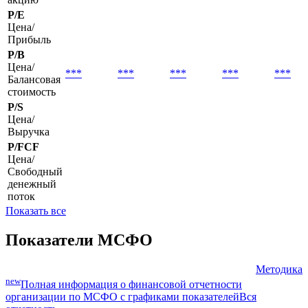
EPS basic
Базовая
***
***
***
***
***
прибыль на
акцию
P/E
Цена/
Прибыль
P/B
Цена/
***
***
***
***
***
Балансовая
стоимость
P/S
Цена/
Выручка
P/FCF
Цена/
Свободный
денежный
поток
Показать все
Показатели МСФО