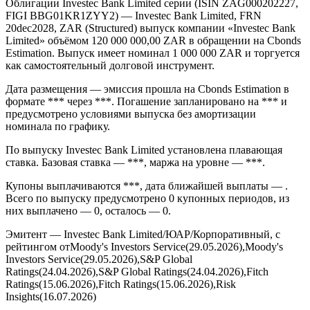
Облигации Investec Bank Limited серии (ISIN ZAG000202227,
FIGI BBG01KR1ZYY2) — Investec Bank Limited, FRN
20dec2028, ZAR (Structured) выпуск компании «Investec Bank
Limited» объёмом 120 000 000,00 ZAR в обращении на Cbonds
Estimation. Выпуск имеет номинал 1 000 000 ZAR и торгуется
как самостоятельный долговой инструмент.
Дата размещения — эмиссия прошла на Cbonds Estimation в
формате *** через ***. Погашение запланировано на *** и
предусмотрено условиями выпуска без амортизации
номинала по графику.
По выпуску Investec Bank Limited установлена плавающая
ставка. Базовая ставка — ***, маржа на уровне — ***.
Купоны выплачиваются ***, дата ближайшей выплаты — .
Всего по выпуску предусмотрено 0 купонных периодов, из
них выплачено — 0, осталось — 0.
Эмитент — Investec Bank Limited/ЮАР/Корпоративный, с
рейтингом отMoody's Investors Service(29.05.2026),Moody's
Investors Service(29.05.2026),S&P Global