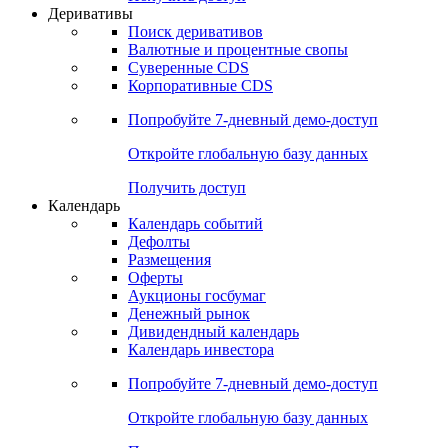
Откройте глобальную базу данных
Получить доступ
Деривативы
Поиск деривативов
Валютные и процентные свопы
Суверенные CDS
Корпоративные CDS
Попробуйте
7-дневный
демо-доступ
Откройте глобальную базу данных
Получить доступ
Календарь
Календарь событий
Дефолты
Размещения
Оферты
Аукционы госбумаг
Денежный рынок
Дивидендный календарь
Календарь инвестора