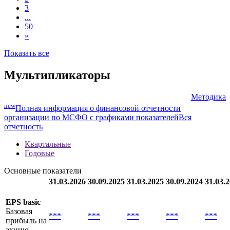
FRN 20feb2028, ZAR
1
2
3
...
50
»
Показать все
Мультипликаторы
Методика
new
Полная информация о финансовой отчетности
организации по МСФО с графиками показателей
Вся
отчетность
Квартальные
Годовые
Основные показатели
31.03.2026
30.09.2025
31.03.2025
30.09.2024
31.03.