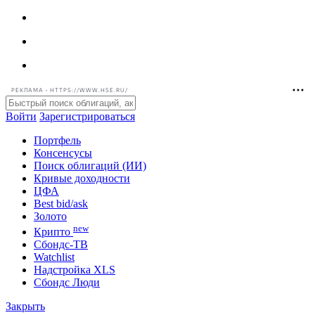
РЕКЛАМА • HTTPS://WWW.HSE.RU/
Войти
Зарегистрироваться
Портфель
Консенсусы
Поиск облигаций (ИИ)
Кривые доходности
ЦФА
Best bid/ask
Золото
new
Крипто
Сбондс-ТВ
Watchlist