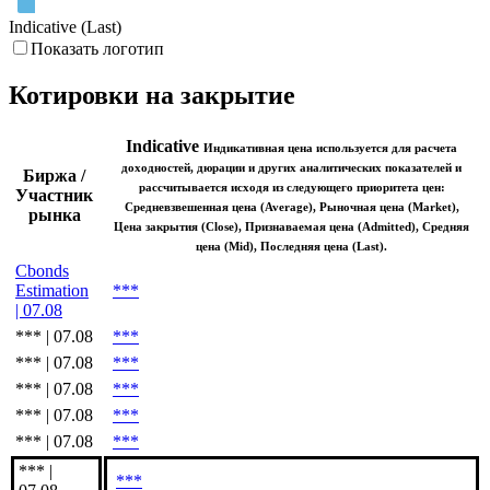
Июн '26
Июл '26
Авг '26
Indicative (Last)
Показать логотип
Котировки на закрытие
Indicative
Индикативная цена используется для расчета
доходностей, дюрации и других аналитических показателей и
Биржа /
рассчитывается исходя из следующего приоритета цен:
Участник
Средневзвешенная цена (Average), Рыночная цена (Market),
рынка
Цена закрытия (Close), Признаваемая цена (Admitted), Средняя
цена (Mid), Последняя цена (Last).
Cbonds
Estimation
***
| 07.08
*** | 07.08
***
*** | 07.08
***
*** | 07.08
***