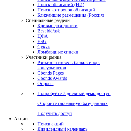
Облигации
Поиски
Поиск облигаций & Карты рынка
Поиск облигаций (ИИ)
Поиск котировок облигаций
Ближайшие размещения (Россия)
Специальные разделы
Кривые доходности
Best bid/ask
ЦФА
ESG
Сукук
Ломбардные списки
Участники рынка
Рэнкинги инвест. банков и юр.
консультантов
Cbonds Pages
Cbonds Awards
Опросы
Попробуйте
7-дневный
демо-доступ
Откройте глобальную базу данных