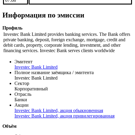
*** | 07.08
***
*** | 07.08
***
*** |
***
07.08
Информация по эмиссии
Профиль
Investec Bank Limited provides banking services. The Bank offers
private banking, deposit, foreign exchange, mortgage, credit and
debit cards, property, corporate lending, investment, and other
financing services. Investec Bank serves clients worldwide
Эмитент
Investec Bank Limited
Полное название заёмщика / эмитента
Investec Bank Limited
Сектор
Корпоративный
Отрасль
Банки
Акции
Investec Bank Limited, акция обыкновенная