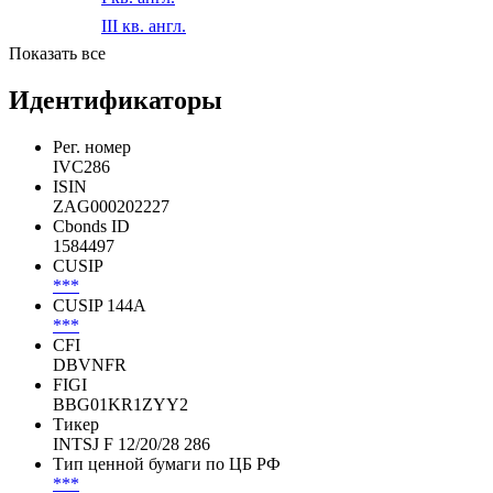
III кв. англ.
2020
I кв. англ.
III кв. англ.
Показать все
Идентификаторы
Рег. номер
IVC286
ISIN
ZAG000202227
Cbonds ID
1584497
CUSIP
***
CUSIP 144A
***
CFI
DBVNFR
FIGI
BBG01KR1ZYY2