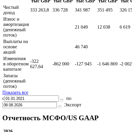
Отчет о движении денежных средств
31.03.2026
30.09.2025
31.03.2025
30.09.2024
31.03
тыс GBP
тыс GBP
тыс GBP
тыс GBP
тыс 
Чистый
333 263,8
336 728
341 987
351 495
326 1
доход
Износ и
амортизация
21 049
12 038
6 619
(денежный
поток)
Выплаты на
основе
46 740
акций
Изменения
-322
в оборотном
-862 000
-127 945
-1 646 869
-2 002
627,64
капитале
Запасы
(денежный
поток)
Показать все
с
по
Экспорт