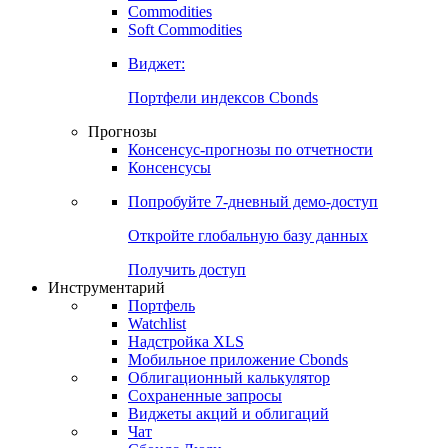
Commodities
Золото
Нефть
Бензин
Commodities
Soft Commodities
Виджет:
Портфели индексов Cbonds
Прогнозы
Консенсус-прогнозы по отчетности
Консенсусы
Попробуйте
7-дневный
демо-доступ
Откройте глобальную базу данных
Получить доступ
Инструментарий
Портфель
Watchlist
Надстройка XLS
Мобильное приложение Cbonds
Облигационный калькулятор