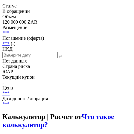
Добавить в Watchlist
Переменная ставка, Структурированные продукты, Senior
Unsecured
Статус
В обращении
Объем
120 000 000 ZAR
Размещение
***
Погашение (оферта)
***
(-)
НКД
Нет данных
Страна риска
ЮАР
Текущий купон
-
Цена
***
Доходность / дюрация
***