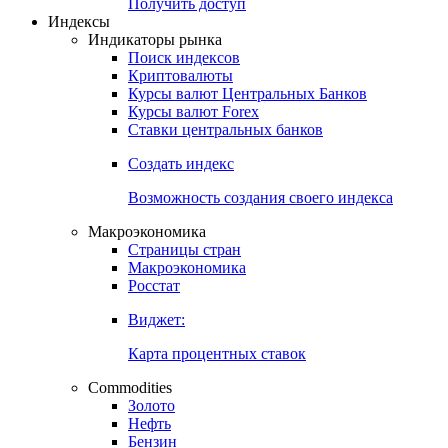
Попробуйте
7-дневный
демо-доступ
Откройте глобальную базу данных
Получить доступ
Индексы
Индикаторы рынка
Поиск индексов
Криптовалюты
Курсы валют Центральных Банков
Курсы валют Forex
Ставки центральных банков
Создать индекс
Возможность создания своего индекса
Макроэкономика
Страницы стран
Макроэкономика
Росстат
Виджет:
Карта процентных ставок