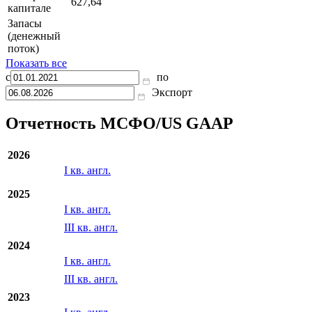
627,64
капитале
Запасы
(денежный
поток)
Показать все
с
по
Экспорт
Отчетность МСФО/US GAAP
2026
I кв. англ.
2025
I кв. англ.
III кв. англ.
2024
I кв. англ.
III кв. англ.
2023