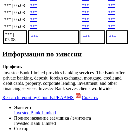
*** | 05.08
***
***
***
*** | 05.08
***
***
***
*** | 05.08
***
***
***
*** | 05.08
***
***
***
*** |
***
***
***
05.08
Информация по эмиссии
Профиль
Investec Bank Limited provides banking services. The Bank offers
private banking, deposit, foreign exchange, mortgage, credit and
debit cards, property, corporate lending, investment, and other
financing services. Investec Bank serves clients worldwide
Research report by Cbonds-PRAAMS
Скачать
Эмитент
Investec Bank Limited
Полное название заёмщика / эмитента
Investec Bank Limited
Сектор