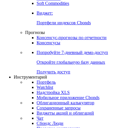
Soft Commodities
Виджет:
Портфели индексов Cbonds
Прогнозы
Консенсус-прогнозы по отчетности
Консенсусы
Попробуйте
7-дневный
демо-доступ
Откройте глобальную базу данных
Получить доступ
Инструментарий
Портфель
Watchlist
Надстройка XLS
Мобильное приложение Cbonds
Облигационный калькулятор
Сохраненные запросы
Виджеты акций и облигаций
Чат
Сбондс Люди