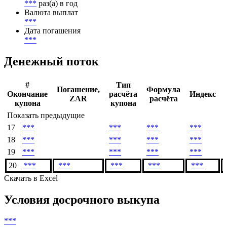
***
раз(а) в год
Валюта выплат
***
Дата погашения
***
Денежный поток
#
Тип
Погашение,
Формула
Окончание
расчёта
Индекс
ZAR
расчёта
купона
купона
Показать предыдущие
17
***
***
***
***
18
***
***
***
***
19
***
***
***
***
20
***
***
***
***
***
Скачать в Excel
Условия досрочного выкупа
***