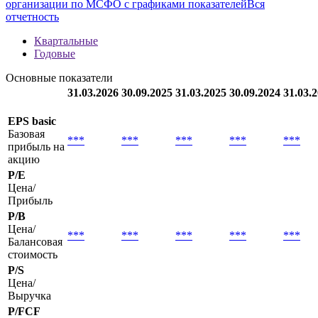
организации по МСФО с графиками показателей
Вся
отчетность
Квартальные
Годовые
Основные показатели
31.03.2026
30.09.2025
31.03.2025
30.09.2024
31.03.
EPS basic
Базовая
***
***
***
***
***
прибыль на
акцию
P/E
Цена/
Прибыль
P/B
Цена/
***
***
***
***
***
Балансовая
стоимость
P/S
Цена/
Выручка
P/FCF