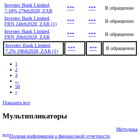
Investec Bank Limited,
***
***
В обращении
7.18% 27feb2028, ZAR
Investec Bank Limited,
***
***
В обращении
FRN 24feb2028, ZAR (1)
Investec Bank Limited,
***
***
В обращении
FRN 20feb2028, ZAR
Investec Bank Limited,
***
***
В обращении
7.2% 19feb2028, ZAR (1)
1
2
3
...
50
»
Показать все
Мультипликаторы
Методика
new
Полная информация о финансовой отчетности