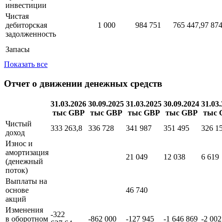
инвестиции
Чистая
дебиторская
1 000
984 751
765 447,97
874
задолженность
Запасы
Показать все
Отчет о движении денежных средств
31.03.2026
30.09.2025
31.03.2025
30.09.2024
31.03
тыс GBP
тыс GBP
тыс GBP
тыс GBP
тыс 
Чистый
333 263,8
336 728
341 987
351 495
326 1
доход
Износ и
амортизация
21 049
12 038
6 619
(денежный
поток)
Выплаты на
основе
46 740
акций
Изменения
-322
в оборотном
-862 000
-127 945
-1 646 869
-2 002