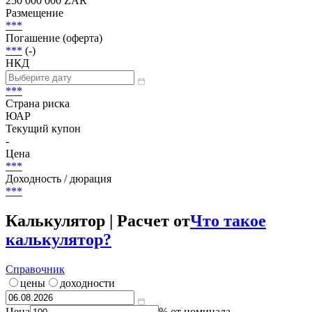
250 000 000 ZAR
Размещение
***
Погашение (оферта)
***
(-)
НКД
***
Страна риска
ЮАР
Текущий купон
-
Цена
***
Доходность / дюрация
***
Калькулятор | Расчет от
Что такое
калькулятор?
Справочник
цены
доходности
Цена
% от номинала