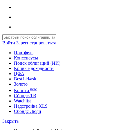
Войти
Зарегистрироваться
Портфель
Консенсусы
Поиск облигаций (ИИ)
Кривые доходности
ЦФА
Best bid/ask
Золото
new
Крипто
Сбондс-ТВ
Watchlist
Надстройка XLS
Сбондс Люди
Закрыть