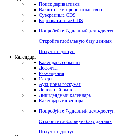
Поиск деривативов
Валютные и процентные свопы
Суверенные CDS
Корпоративные CDS
Попробуйте
7-дневный
демо-доступ
Откройте глобальную базу данных
Получить доступ
Календарь
Календарь событий
Дефолты
Размещения
Оферты
Аукционы госбумаг
Денежный рынок
Дивидендный календарь
Календарь инвестора
Попробуйте
7-дневный
демо-доступ
Откройте глобальную базу данных
Получить доступ