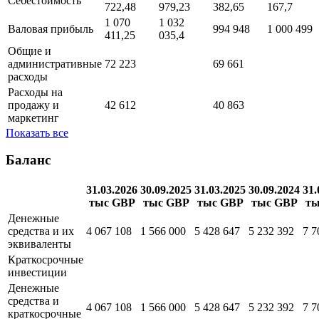
Себестоимость
722,48
979,23
382,65
167,7
1 070
1 032
Валовая прибыль
994 948
1 000 499
411,25
035,4
Общие и
административные
72 223
69 661
расходы
Расходы на
продажу и
42 612
40 863
маркетинг
Показать все
Баланс
31.03.2026
30.09.2025
31.03.2025
30.09.2024
31.
тыс GBP
тыс GBP
тыс GBP
тыс GBP
ты
Денежные
средства и их
4 067 108
1 566 000
5 428 647
5 232 392
7 7
эквиваленты
Краткосрочные
инвестиции
Денежные
средства и
4 067 108
1 566 000
5 428 647
5 232 392
7 7
краткосрочные