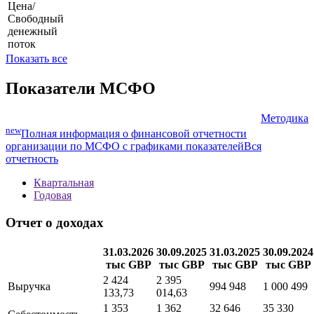
Цена/
Свободный
денежный
поток
Показать все
Показатели МСФО
Методика
new
Полная информация о финансовой отчетности
организации по МСФО с графиками показателей
Вся
отчетность
Квартальная
Годовая
Отчет о доходах
31.03.2026
30.09.2025
31.03.2025
30.09.2024
тыс GBP
тыс GBP
тыс GBP
тыс GBP
2 424
2 395
Выручка
994 948
1 000 499
133,73
014,63
1 353
1 362
32 646
35 330