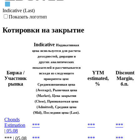
Indicative (Last)
Показать логотип
Котировки на закрытие
Indicative
Индикативная
цена используется для расчета
доходностей, дюрации и
других аналитических
показателей и рассчитывается
Биржа /
YTM
Discount
исходя из следующего
Участник
estimated,
Margin,
приоритета цен:
рынка
%
б.п.
Средневзвешенная цена
(Average), Рыночная цена
(Market), Цена закрытия
(Close), Признаваемая цена
(Admitted), Средняя цена
(Mid), Последняя цена (Last).
Cbonds
Estimation
***
***
***
| 05.08
*** | 05.08
***
***
***