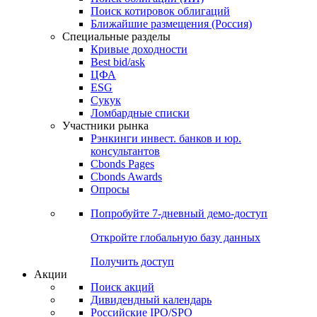
Поиск котировок облигаций
Ближайшие размещения (Россия)
Специальные разделы
Кривые доходности
Best bid/ask
ЦФА
ESG
Сукук
Ломбардные списки
Участники рынка
Рэнкинги инвест. банков и юр.
консультантов
Cbonds Pages
Cbonds Awards
Опросы
Попробуйте
7-дневный
демо-доступ
Откройте глобальную базу данных
Получить доступ
Акции
Поиск акций
Дивидендный календарь
Российские IPO/SPO