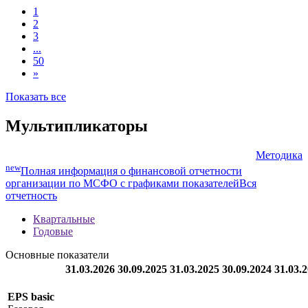
Investec Bank Limited,
***
***
В обращении
FRN 20feb2028, ZAR
1
2
3
...
50
»
Показать все
Мультипликаторы
Методика
new
Полная информация о финансовой отчетности
организации по МСФО с графиками показателей
Вся
отчетность
Квартальные
Годовые
Основные показатели