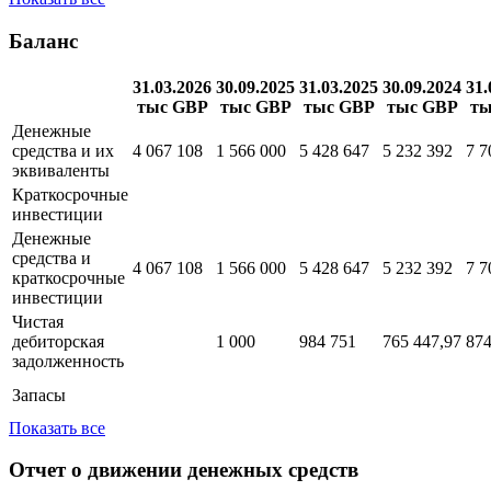
Расходы на
продажу и
42 612
40 863
маркетинг
Показать все
Баланс
31.03.2026
30.09.2025
31.03.2025
30.09.2024
31.
тыс GBP
тыс GBP
тыс GBP
тыс GBP
ты
Денежные
средства и их
4 067 108
1 566 000
5 428 647
5 232 392
7 7
эквиваленты
Краткосрочные
инвестиции
Денежные
средства и
4 067 108
1 566 000
5 428 647
5 232 392
7 7
краткосрочные
инвестиции
Чистая
дебиторская
1 000
984 751
765 447,97
874
задолженность
Запасы