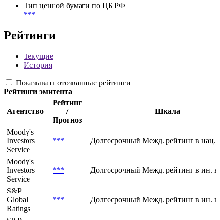
FIGI
BBG01S575Y24
Тикер
INTSJ F 02/07/27 313
Тип ценной бумаги по ЦБ РФ
***
Рейтинги
Текущие
История
Показывать отозванные рейтинги
Рейтинги эмитента
Рейтинг
Агентство
/
Шкала
Прогноз
Moody's
Investors
***
Долгосрочный Межд. рейтинг в нац. 
Service
Moody's
Investors
***
Долгосрочный Межд. рейтинг в ин. в
Service