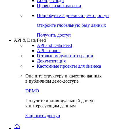
Сохраненные запросы
Виджеты акций и облигаций
Чат
Сбондс Люди
Проверка контрагента
Попробуйте
7-дневный
демо-доступ
Откройте глобальную базу данных
Получить доступ
API & Data Feed
API and Data Feed
API каталог
Готовые модули интеграции
Документация
Кастомные проекты для бизнеса
Оцените структуру и качество данных
в публичном демо-доступе
DEMO
Получите индивидуальный доступ
к интересующим данным