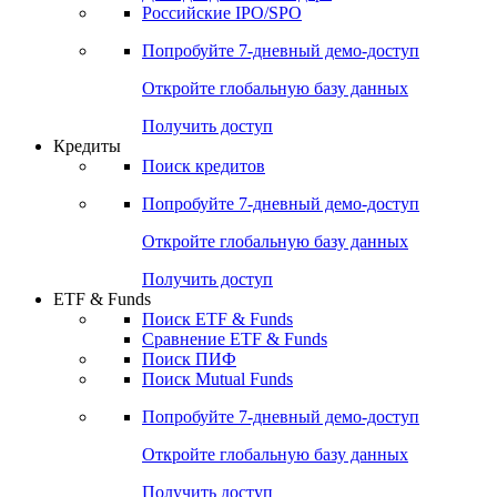
Получить доступ
Акции
Поиск акций
Дивидендный календарь
Российские IPO/SPO
Попробуйте
7-дневный
демо-доступ
Откройте глобальную базу данных
Получить доступ
Кредиты
Поиск кредитов
Попробуйте
7-дневный
демо-доступ
Откройте глобальную базу данных
Получить доступ
ETF & Funds
Поиск ETF & Funds
Сравнение ETF & Funds
Поиск ПИФ
Поиск Mutual Funds
Попробуйте
7-дневный
демо-доступ