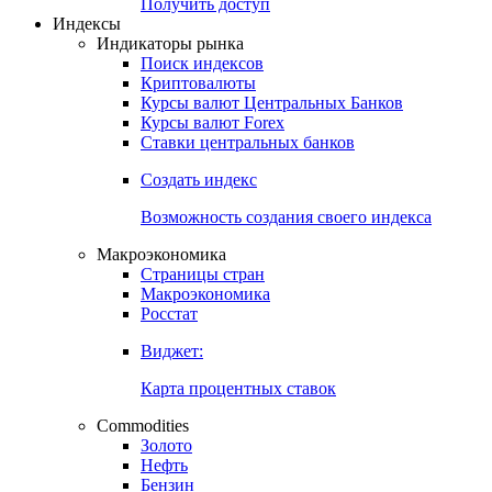
Попробуйте
7-дневный
демо-доступ
Откройте глобальную базу данных
Получить доступ
Индексы
Индикаторы рынка
Поиск индексов
Криптовалюты
Курсы валют Центральных Банков
Курсы валют Forex
Ставки центральных банков
Создать индекс
Возможность создания своего индекса
Макроэкономика
Страницы стран
Макроэкономика
Росстат
Виджет:
Карта процентных ставок