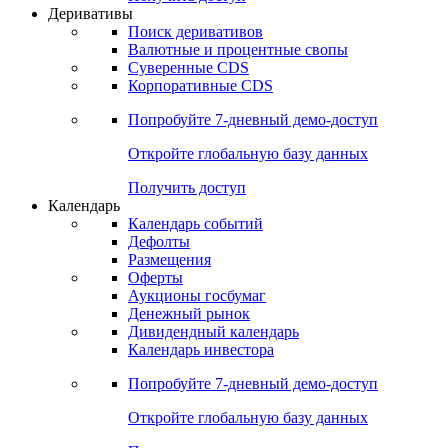
Откройте глобальную базу данных
Получить доступ
Деривативы
Поиск деривативов
Валютные и процентные свопы
Суверенные CDS
Корпоративные CDS
Попробуйте
7-дневный
демо-доступ
Откройте глобальную базу данных
Получить доступ
Календарь
Календарь событий
Дефолты
Размещения
Оферты
Аукционы госбумаг
Денежный рынок
Дивидендный календарь
Календарь инвестора