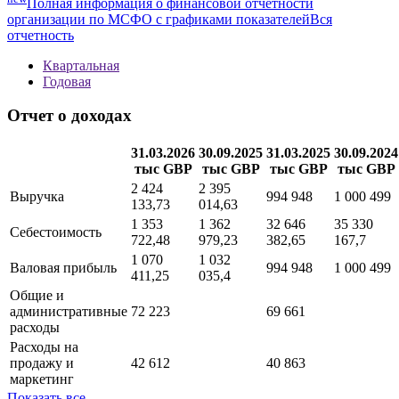
Показатели МСФО
Методика
new
Полная информация о финансовой отчетности
организации по МСФО с графиками показателей
Вся
отчетность
Квартальная
Годовая
Отчет о доходах
31.03.2026
30.09.2025
31.03.2025
30.09.2024
тыс GBP
тыс GBP
тыс GBP
тыс GBP
2 424
2 395
Выручка
994 948
1 000 499
133,73
014,63
1 353
1 362
32 646
35 330
Себестоимость
722,48
979,23
382,65
167,7
1 070
1 032
Валовая прибыль
994 948
1 000 499
411,25
035,4
Общие и
административные
72 223
69 661
расходы