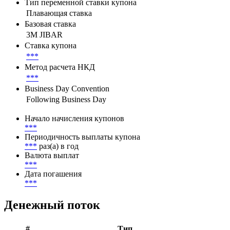
Параметры денежного потока
Тип переменной ставки купона
Плавающая ставка
Базовая ставка
3M JIBAR
Ставка купона
***
Метод расчета НКД
***
Business Day Convention
Following Business Day
Начало начисления купонов
***
Периодичность выплаты купона
***
раз(а) в год
Валюта выплат
***
Дата погашения
***