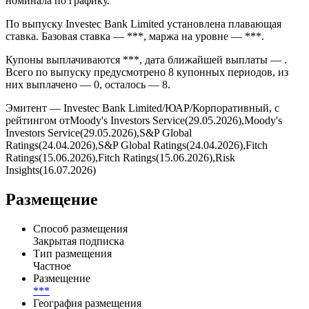
Дата размещения — эмиссия прошла на внебиржевом рынке в
формате *** через ***. Погашение запланировано на *** и
предусмотрено условиями выпуска без амортизации
номинала по графику.
По выпуску Investec Bank Limited установлена плавающая
ставка. Базовая ставка — ***, маржа на уровне — ***.
Купоны выплачиваются ***, дата ближайшей выплаты — .
Всего по выпуску предусмотрено 8 купонных периодов, из
них выплачено — 0, осталось — 8.
Эмитент — Investec Bank Limited/ЮАР/Корпоративный, с
рейтингом отMoody's Investors Service(29.05.2026),Moody's
Investors Service(29.05.2026),S&P Global
Ratings(24.04.2026),S&P Global Ratings(24.04.2026),Fitch
Ratings(15.06.2026),Fitch Ratings(15.06.2026),Risk
Insights(16.07.2026)
Размещение
Способ размещения
Закрытая подписка
Тип размещения