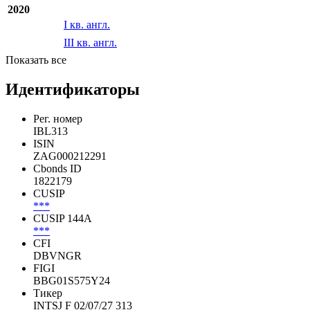
2021
I кв. англ.
III кв. англ.
2020
I кв. англ.
III кв. англ.
Показать все
Идентификаторы
Рег. номер
IBL313
ISIN
ZAG000212291
Cbonds ID
1822179
CUSIP
***
CUSIP 144A
***
CFI
DBVNGR