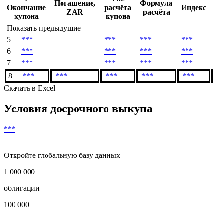
Денежный поток
#
Тип
Погашение,
Формула
Окончание
расчёта
Индекс
ZAR
расчёта
купона
купона
Показать предыдущие
5
***
***
***
***
6
***
***
***
***
7
***
***
***
***
8
***
***
***
***
***
Скачать в Excel
Условия досрочного выкупа
***
Откройте глобальную базу данных
1 000 000