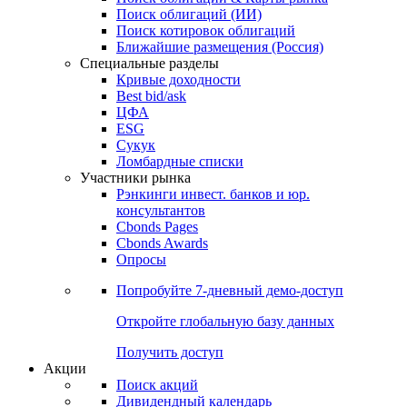
Облигации
Поиски
Поиск облигаций & Карты рынка
Поиск облигаций (ИИ)
Поиск котировок облигаций
Ближайшие размещения (Россия)
Специальные разделы
Кривые доходности
Best bid/ask
ЦФА
ESG
Сукук
Ломбардные списки
Участники рынка
Рэнкинги инвест. банков и юр.
консультантов
Cbonds Pages
Cbonds Awards
Опросы
Попробуйте
7-дневный
демо-доступ
Откройте глобальную базу данных