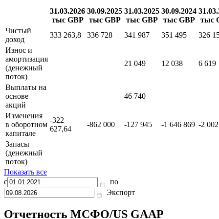
Показать все
Отчет о движении денежных средств
31.03.2026
30.09.2025
31.03.2025
30.09.2024
31.03
тыс GBP
тыс GBP
тыс GBP
тыс GBP
тыс 
Чистый
333 263,8
336 728
341 987
351 495
326 1
доход
Износ и
амортизация
21 049
12 038
6 619
(денежный
поток)
Выплаты на
основе
46 740
акций
Изменения
-322
в оборотном
-862 000
-127 945
-1 646 869
-2 002
627,64
капитале
Запасы
(денежный
поток)
Показать все
с
по