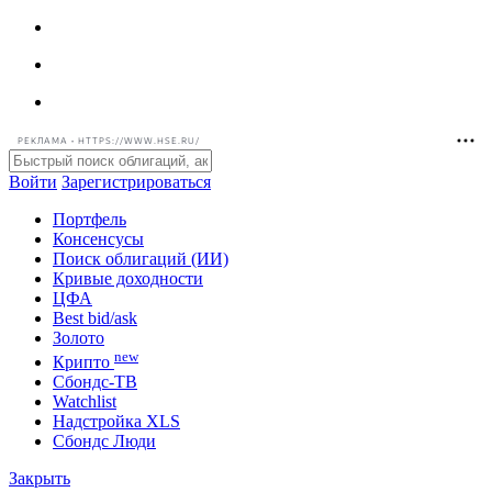
РЕКЛАМА • HTTPS://WWW.HSE.RU/
Войти
Зарегистрироваться
Портфель
Консенсусы
Поиск облигаций (ИИ)
Кривые доходности
ЦФА
Best bid/ask
Золото
new
Крипто
Сбондс-ТВ
Watchlist