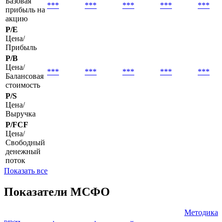
31.03.2026
30.09.2025
31.03.2025
30.09.2024
31.03.
EPS basic
Базовая
***
***
***
***
***
прибыль на
акцию
P/E
Цена/
Прибыль
P/B
Цена/
***
***
***
***
***
Балансовая
стоимость
P/S
Цена/
Выручка
P/FCF
Цена/
Свободный
денежный
поток
Показать все