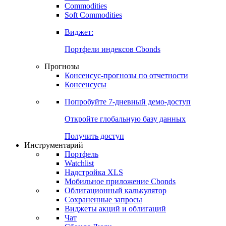
Commodities
Золото
Нефть
Бензин
Commodities
Soft Commodities
Виджет:
Портфели индексов Cbonds
Прогнозы
Консенсус-прогнозы по отчетности
Консенсусы
Попробуйте
7-дневный
демо-доступ
Откройте глобальную базу данных
Получить доступ
Инструментарий
Портфель
Watchlist
Надстройка XLS
Мобильное приложение Cbonds
Облигационный калькулятор