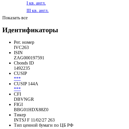
I кв. англ.
III кв. англ.
2020
I кв. англ.
III кв. англ.
Показать все
Идентификаторы
Рег. номер
IVC263
ISIN
ZAG000197591
Cbonds ID
1492235
CUSIP
***
CUSIP 144A
***
CFI
DBVNGR
FIGI