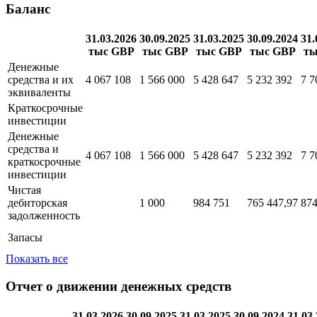
продажу и
42 612
40 863
маркетинг
Показать все
Баланс
31.03.2026
30.09.2025
31.03.2025
30.09.2024
31.
тыс GBP
тыс GBP
тыс GBP
тыс GBP
ты
Денежные
средства и их
4 067 108
1 566 000
5 428 647
5 232 392
7 7
эквиваленты
Краткосрочные
инвестиции
Денежные
средства и
4 067 108
1 566 000
5 428 647
5 232 392
7 7
краткосрочные
инвестиции
Чистая
дебиторская
1 000
984 751
765 447,97
874
задолженность
Запасы
Показать все