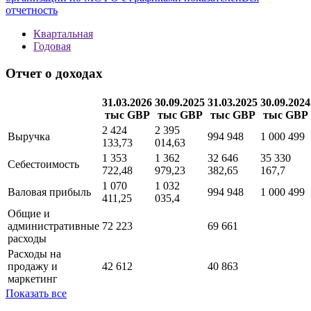
Методика
new
Полная информация о финансовой отчетности
организации по МСФО с графиками показателей
Вся
отчетность
Квартальная
Годовая
Отчет о доходах
31.03.2026
30.09.2025
31.03.2025
30.09.2024
тыс GBP
тыс GBP
тыс GBP
тыс GBP
2 424
2 395
Выручка
994 948
1 000 499
133,73
014,63
1 353
1 362
32 646
35 330
Себестоимость
722,48
979,23
382,65
167,7
1 070
1 032
Валовая прибыль
994 948
1 000 499
411,25
035,4
Общие и
административные
72 223
69 661
расходы
Расходы на