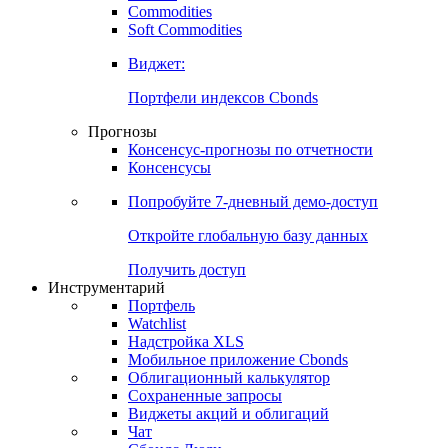
Commodities
Золото
Нефть
Бензин
Commodities
Soft Commodities
Виджет:
Портфели индексов Cbonds
Прогнозы
Консенсус-прогнозы по отчетности
Консенсусы
Попробуйте
7-дневный
демо-доступ
Откройте глобальную базу данных
Получить доступ
Инструментарий
Портфель
Watchlist
Надстройка XLS
Мобильное приложение Cbonds
Облигационный калькулятор