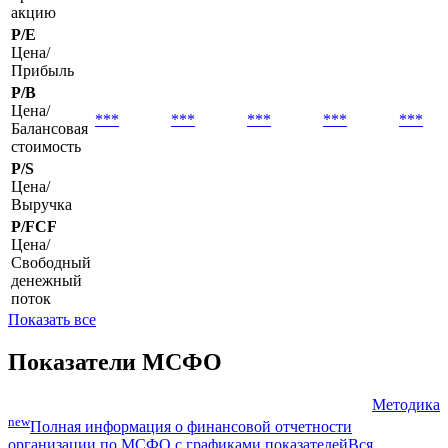
EPS basic
Базовая
***
***
***
***
***
прибыль на
акцию
P/E
Цена/
Прибыль
P/B
Цена/
***
***
***
***
***
Балансовая
стоимость
P/S
Цена/
Выручка
P/FCF
Цена/
Свободный
денежный
поток
Показать все
Показатели МСФО