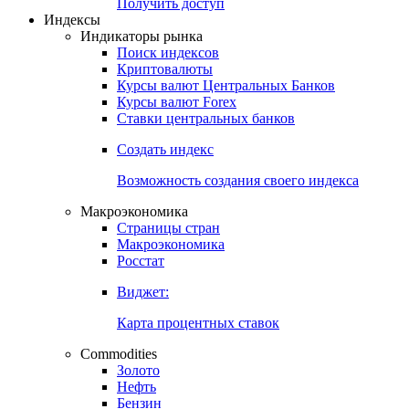
Попробуйте
7-дневный
демо-доступ
Откройте глобальную базу данных
Получить доступ
Индексы
Индикаторы рынка
Поиск индексов
Криптовалюты
Курсы валют Центральных Банков
Курсы валют Forex
Ставки центральных банков
Создать индекс
Возможность создания своего индекса
Макроэкономика
Страницы стран
Макроэкономика
Росстат
Виджет:
Карта процентных ставок