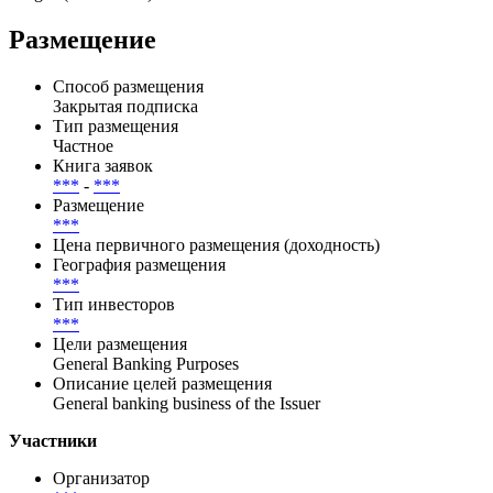
Investors Service(29.05.2026),S&P Global
Ratings(24.04.2026),S&P Global Ratings(24.04.2026),Fitch
Ratings(15.06.2026),Fitch Ratings(15.06.2026),Risk
Insights(16.07.2026)
Размещение
Способ размещения
Закрытая подписка
Тип размещения
Частное
Книга заявок
***
-
***
Размещение
***
Цена первичного размещения (доходность)
География размещения
***
Тип инвесторов
***
Цели размещения
General Banking Purposes
Описание целей размещения
General banking business of the Issuer