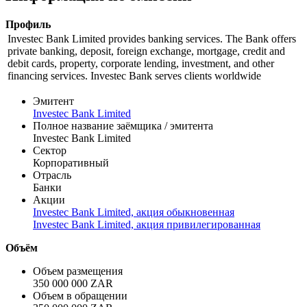
Показать логотип
Информация по эмиссии
Профиль
Investec Bank Limited provides banking services. The Bank offers
private banking, deposit, foreign exchange, mortgage, credit and
debit cards, property, corporate lending, investment, and other
financing services. Investec Bank serves clients worldwide
Эмитент
Investec Bank Limited
Полное название заёмщика / эмитента
Investec Bank Limited
Сектор
Корпоративный
Отрасль
Банки
Акции
Investec Bank Limited, акция обыкновенная
Investec Bank Limited, акция привилегированная
Объём