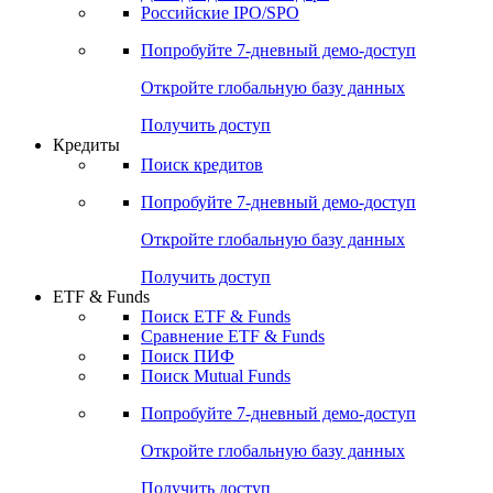
Получить доступ
Акции
Поиск акций
Дивидендный календарь
Российские IPO/SPO
Попробуйте
7-дневный
демо-доступ
Откройте глобальную базу данных
Получить доступ
Кредиты
Поиск кредитов
Попробуйте
7-дневный
демо-доступ
Откройте глобальную базу данных
Получить доступ
ETF & Funds
Поиск ETF & Funds
Сравнение ETF & Funds
Поиск ПИФ
Поиск Mutual Funds
Попробуйте
7-дневный
демо-доступ