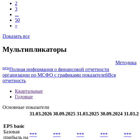
Investec Bank Limited,
***
***
В обращении
FRN 20feb2028, ZAR
1
2
3
...
50
»
Показать все
Мультипликаторы
Методика
new
Полная информация о финансовой отчетности
организации по МСФО с графиками показателей
Вся
отчетность
Квартальные
Годовые
Основные показатели
31.03.2026
30.09.2025
31.03.2025
30.09.2024
31.03.