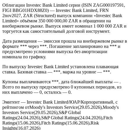
Облигации Investec Bank Limited серии (ISIN ZAG000197591,
FIGI BBG01HDX88Z0) — Investec Bank Limited, FRN
2nov2027, ZAR (Structured) выпуск компании «Investec Bank
Limited» объёмом 350 000 000,00 ZAR в обращении на
внебиржевом рынке. Выпуск имеет номинал 1 000 000 ZAR и
торгуется как самостоятельный долговой инструмент.
Дата размещения — эмиссия прошла на внебиржевом рынке в
формате *** через ***. Погашение запланировано на *** и
предусмотрено условиями выпуска без амортизации
номинала по графику.
По выпуску Investec Bank Limited установлена плавающая
ставка. Базовая ставка — ***, маржа на уровне — ***.
Купоны выплачиваются ***, дата ближайшей выплаты — .
Всего по выпуску предусмотрено 0 купонных периодов, из
них выплачено — 0, осталось — 0.
Эмитент — Investec Bank Limited/ЮАР/Корпоративный, с
рейтингом отMoody's Investors Service(29.05.2026),Moody's