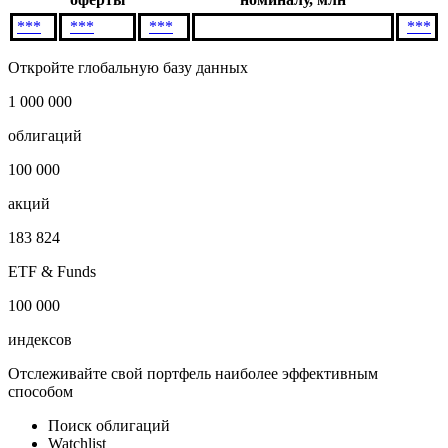
***
Тип
Выкупленный объём по
Дата
Цена
оферты
номиналу, млн
***
***
***
***
Откройте глобальную базу данных
1 000 000
облигаций
100 000
акций
183 824
ETF & Funds
100 000
индексов
Отслеживайте свой портфель наиболее эффективным