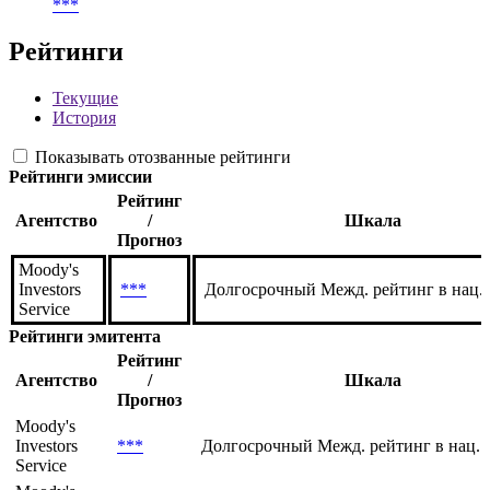
BBG01HDX88Z0
Тикер
INTSJ F 11/02/27 263
Тип ценной бумаги по ЦБ РФ
***
Рейтинги
Текущие
История
Показывать отозванные рейтинги
Рейтинги эмиссии
Рейтинг
Агентство
/
Шкала
Прогноз
Moody's
Investors
***
Долгосрочный Межд. рейтинг в нац.
Service
Рейтинги эмитента
Рейтинг
Агентство
/
Шкала
Прогноз