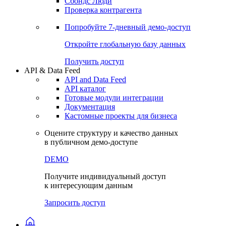
Сохраненные запросы
Виджеты акций и облигаций
Чат
Сбондс Люди
Проверка контрагента
Попробуйте
7-дневный
демо-доступ
Откройте глобальную базу данных
Получить доступ
API & Data Feed
API and Data Feed
API каталог
Готовые модули интеграции
Документация
Кастомные проекты для бизнеса
Оцените структуру и качество данных
в публичном демо-доступе
DEMO
Получите индивидуальный доступ
к интересующим данным