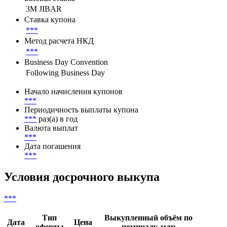
Тип переменной ставки купона
Плавающая ставка
Базовая ставка
3M JIBAR
Ставка купона
***
Метод расчета НКД
***
Business Day Convention
Following Business Day
Начало начисления купонов
***
Периодичность выплаты купона
***
раз(а) в год
Валюта выплат
***
Дата погашения
***
Условия досрочного выкупа