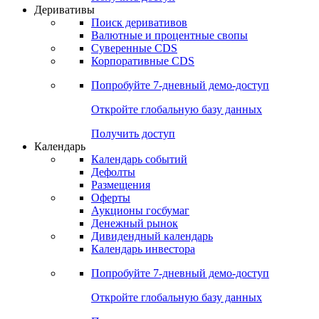
Откройте глобальную базу данных
Получить доступ
Деривативы
Поиск деривативов
Валютные и процентные свопы
Суверенные CDS
Корпоративные CDS
Попробуйте
7-дневный
демо-доступ
Откройте глобальную базу данных
Получить доступ
Календарь
Календарь событий
Дефолты
Размещения
Оферты
Аукционы госбумаг
Денежный рынок
Дивидендный календарь
Календарь инвестора