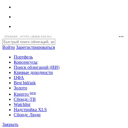
РЕКЛАМА • HTTPS://WWW.HSE.RU/
Войти
Зарегистрироваться
Портфель
Консенсусы
Поиск облигаций (ИИ)
Кривые доходности
ЦФА
Best bid/ask
Золото
new
Крипто
Сбондс-ТВ
Watchlist