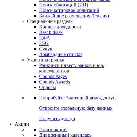
Облигации
Поиски
Поиск облигаций & Карты рынка
Поиск облигаций (ИИ)
Поиск котировок облигаций
Ближайшие размещения (Россия)
Специальные разделы
Кривые доходности
Best bid/ask
ЦФА
ESG
Сукук
Ломбардные списки
Участники рынка
Рэнкинги инвест. банков и юр.
консультантов
Cbonds Pages
Cbonds Awards
Опросы
Попробуйте
7-дневный
демо-доступ
Откройте глобальную базу данных