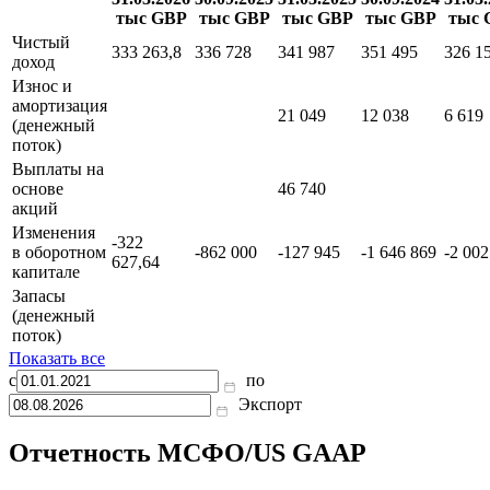
Отчет о движении денежных средств
31.03.2026
30.09.2025
31.03.2025
30.09.2024
31.03
тыс GBP
тыс GBP
тыс GBP
тыс GBP
тыс 
Чистый
333 263,8
336 728
341 987
351 495
326 1
доход
Износ и
амортизация
21 049
12 038
6 619
(денежный
поток)
Выплаты на
основе
46 740
акций
Изменения
-322
в оборотном
-862 000
-127 945
-1 646 869
-2 002
627,64
капитале
Запасы
(денежный
поток)
Показать все
с
по
Экспорт