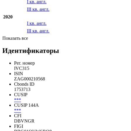
I кв. англ.
III кв. англ.
2020
I кв. англ.
III кв. англ.
Показать все
Идентификаторы
Рег. номер
IVC315
ISIN
ZAG000210568
Cbonds ID
1753713
CUSIP
***
CUSIP 144A
***
CFI
DBVNGR
FIGI