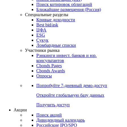
Поиск котировок облигаций
Ближайшие размещения (Россия)
Специальные разделы
Кривые доходности
Best bid/ask
ЦФА
ESG
Сукук
Ломбардные списки
Участники рынка
Рэнкинги инвест. банков и юр.
консультантов
Cbonds Pages
Cbonds Awards
Опросы
Попробуйте
7-дневный
демо-доступ
Откройте глобальную базу данных
Получить доступ
Акции
Поиск акций
Дивидендный календарь
Российские IPO/SPO