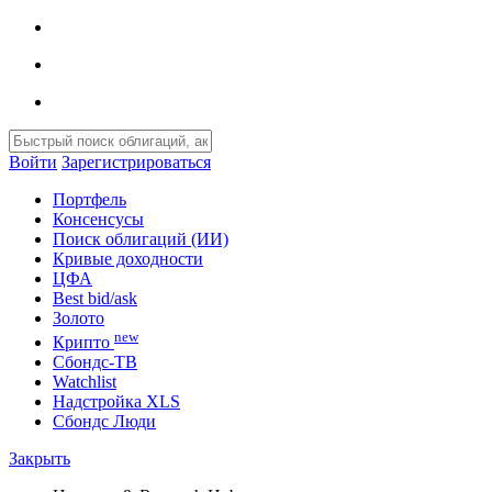
Войти
Зарегистрироваться
Портфель
Консенсусы
Поиск облигаций (ИИ)
Кривые доходности
ЦФА
Best bid/ask
Золото
new
Крипто
Сбондс-ТВ
Watchlist
Надстройка XLS
Сбондс Люди
Закрыть