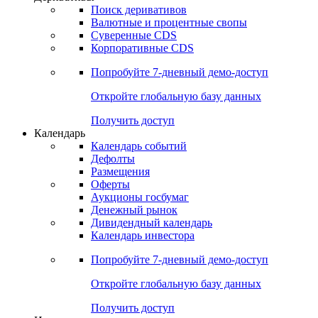
Поиск деривативов
Валютные и процентные свопы
Суверенные CDS
Корпоративные CDS
Попробуйте
7-дневный
демо-доступ
Откройте глобальную базу данных
Получить доступ
Календарь
Календарь событий
Дефолты
Размещения
Оферты
Аукционы госбумаг
Денежный рынок
Дивидендный календарь
Календарь инвестора
Попробуйте
7-дневный
демо-доступ
Откройте глобальную базу данных
Получить доступ