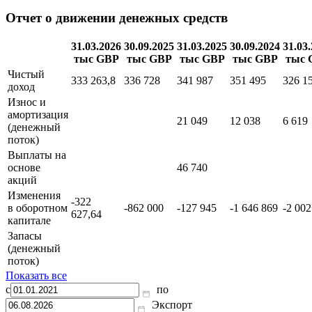
Отчет о движении денежных средств
31.03.2026
30.09.2025
31.03.2025
30.09.2024
31.03
тыс GBP
тыс GBP
тыс GBP
тыс GBP
тыс 
Чистый
333 263,8
336 728
341 987
351 495
326 1
доход
Износ и
амортизация
21 049
12 038
6 619
(денежный
поток)
Выплаты на
основе
46 740
акций
Изменения
-322
в оборотном
-862 000
-127 945
-1 646 869
-2 002
627,64
капитале
Запасы
(денежный
поток)
Показать все
с
по
Экспорт