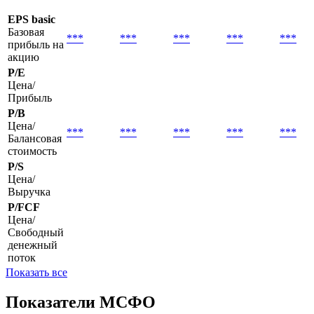
EPS basic
Базовая
***
***
***
***
***
прибыль на
акцию
P/E
Цена/
Прибыль
P/B
Цена/
***
***
***
***
***
Балансовая
стоимость
P/S
Цена/
Выручка
P/FCF
Цена/
Свободный
денежный
поток
Показать все
Показатели МСФО