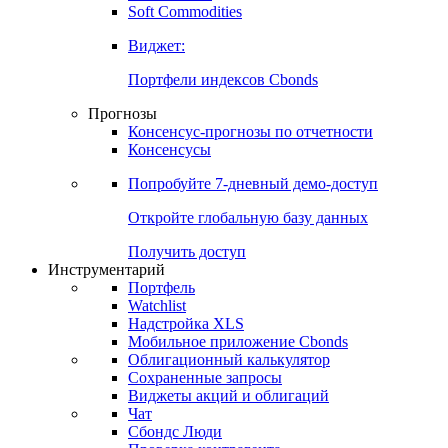
Soft Commodities
Виджет:
Портфели индексов Cbonds
Прогнозы
Консенсус-прогнозы по отчетности
Консенсусы
Попробуйте
7-дневный
демо-доступ
Откройте глобальную базу данных
Получить доступ
Инструментарий
Портфель
Watchlist
Надстройка XLS
Мобильное приложение Cbonds
Облигационный калькулятор
Сохраненные запросы
Виджеты акций и облигаций
Чат
Сбондс Люди