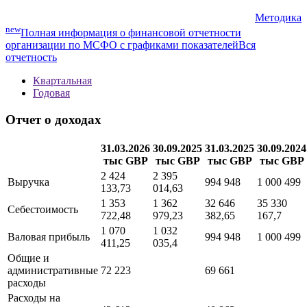
Методика
new
Полная информация о финансовой отчетности
организации по МСФО с графиками показателей
Вся
отчетность
Квартальная
Годовая
Отчет о доходах
31.03.2026
30.09.2025
31.03.2025
30.09.2024
тыс GBP
тыс GBP
тыс GBP
тыс GBP
2 424
2 395
Выручка
994 948
1 000 499
133,73
014,63
1 353
1 362
32 646
35 330
Себестоимость
722,48
979,23
382,65
167,7
1 070
1 032
Валовая прибыль
994 948
1 000 499
411,25
035,4
Общие и
административные
72 223
69 661
расходы
Расходы на