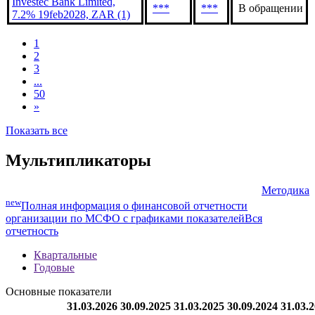
Investec Bank Limited,
***
***
В обращении
7.2% 19feb2028, ZAR (1)
1
2
3
...
50
»
Показать все
Мультипликаторы
Методика
new
Полная информация о финансовой отчетности
организации по МСФО с графиками показателей
Вся
отчетность
Квартальные
Годовые
Основные показатели
31.03.2026
30.09.2025
31.03.2025
30.09.2024
31.03.