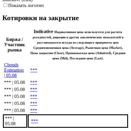
Показать логотип
Котировки на закрытие
Indicative
Индикативная цена используется для расчета
доходностей, дюрации и других аналитических показателей и
Биржа /
рассчитывается исходя из следующего приоритета цен:
Участник
Средневзвешенная цена (Average), Рыночная цена (Market),
рынка
Цена закрытия (Close), Признаваемая цена (Admitted), Средняя
цена (Mid), Последняя цена (Last).
Cbonds
Estimation
***
| 05.08
*** | 05.08
***
*** | 05.08
***
*** | 05.08
***
*** | 05.08
***
*** | 05.08
***
*** |
***
05.08