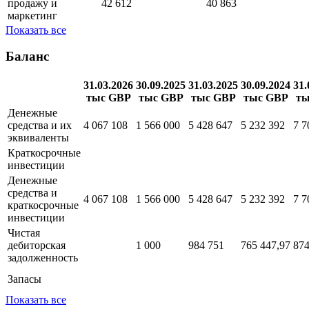
продажу и
42 612
40 863
маркетинг
Показать все
Баланс
31.03.2026
30.09.2025
31.03.2025
30.09.2024
31.
тыс GBP
тыс GBP
тыс GBP
тыс GBP
ты
Денежные
средства и их
4 067 108
1 566 000
5 428 647
5 232 392
7 7
эквиваленты
Краткосрочные
инвестиции
Денежные
средства и
4 067 108
1 566 000
5 428 647
5 232 392
7 7
краткосрочные
инвестиции
Чистая
дебиторская
1 000
984 751
765 447,97
874
задолженность
Запасы
Показать все