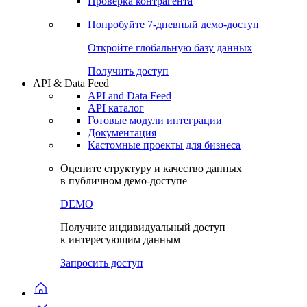
Виджеты акций и облигаций
Чат
Сбондс Люди
Проверка контрагента
Попробуйте
7-дневный
демо-доступ
Откройте глобальную базу данных
Получить доступ
API & Data Feed
API and Data Feed
API каталог
Готовые модули интеграции
Документация
Кастомные проекты для бизнеса
Оцените структуру и качество данных
в публичном демо-доступе
DEMO
Получите индивидуальный доступ
к интересующим данным
Запросить доступ