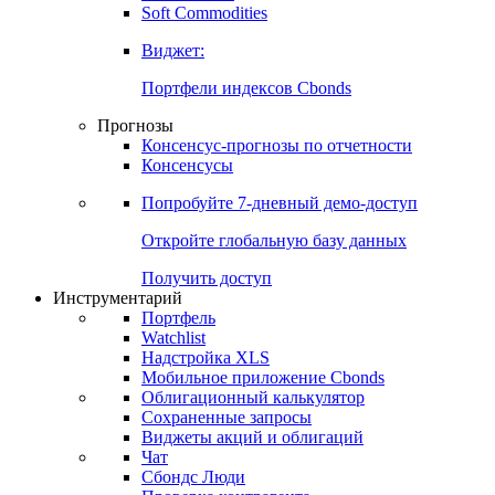
Золото
Нефть
Бензин
Commodities
Soft Commodities
Виджет:
Портфели индексов Cbonds
Прогнозы
Консенсус-прогнозы по отчетности
Консенсусы
Попробуйте
7-дневный
демо-доступ
Откройте глобальную базу данных
Получить доступ
Инструментарий
Портфель
Watchlist
Надстройка XLS
Мобильное приложение Cbonds
Облигационный калькулятор
Сохраненные запросы