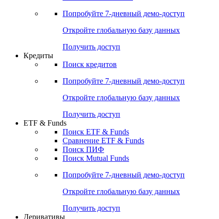
Акции
Поиск акций
Дивидендный календарь
Российские IPO/SPO
Попробуйте
7-дневный
демо-доступ
Откройте глобальную базу данных
Получить доступ
Кредиты
Поиск кредитов
Попробуйте
7-дневный
демо-доступ
Откройте глобальную базу данных
Получить доступ
ETF & Funds
Поиск ETF & Funds
Сравнение ETF & Funds
Поиск ПИФ
Поиск Mutual Funds
Попробуйте
7-дневный
демо-доступ