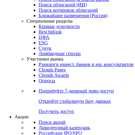
Облигации
Поиски
Поиск облигаций & Карты рынка
Поиск облигаций (ИИ)
Поиск котировок облигаций
Ближайшие размещения (Россия)
Специальные разделы
Кривые доходности
Best bid/ask
ЦФА
ESG
Сукук
Ломбардные списки
Участники рынка
Рэнкинги инвест. банков и юр. консультантов
Cbonds Pages
Cbonds Awards
Опросы
Попробуйте
7-дневный
демо-доступ
Откройте глобальную базу данных
Получить доступ