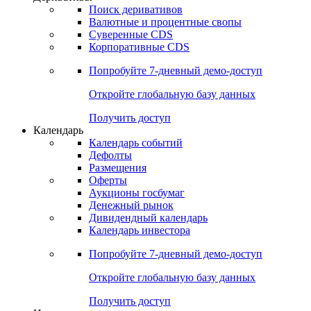
Откройте глобальную базу данных
Получить доступ
Деривативы
Поиск деривативов
Валютные и процентные свопы
Суверенные CDS
Корпоративные CDS
Попробуйте
7-дневный
демо-доступ
Откройте глобальную базу данных
Получить доступ
Календарь
Календарь событий
Дефолты
Размещения
Оферты
Аукционы госбумаг
Денежный рынок
Дивидендный календарь
Календарь инвестора
Попробуйте
7-дневный
демо-доступ