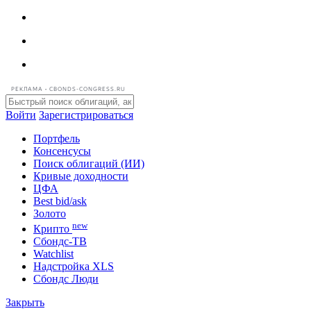
РЕКЛАМА • CBONDS-CONGRESS.RU
Войти
Зарегистрироваться
Портфель
Консенсусы
Поиск облигаций (ИИ)
Кривые доходности
ЦФА
Best bid/ask
Золото
new
Крипто
Сбондс-ТВ
Watchlist
Надстройка XLS