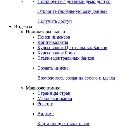
Попробуйте
7-дневный
демо-доступ
Откройте глобальную базу данных
Получить доступ
Индексы
Индикаторы рынка
Поиск индексов
Криптовалюты
Курсы валют Центральных Банков
Курсы валют Forex
Ставки центральных банков
Создать индекс
Возможность создания своего индекса
Макроэкономика
Страницы стран
Макроэкономика
Росстат
Виджет:
Карта процентных ставок