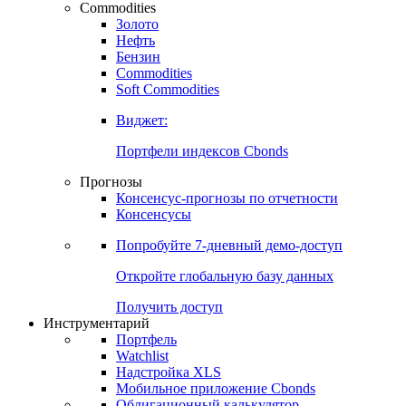
Commodities
Золото
Нефть
Бензин
Commodities
Soft Commodities
Виджет:
Портфели индексов Cbonds
Прогнозы
Консенсус-прогнозы по отчетности
Консенсусы
Попробуйте
7-дневный
демо-доступ
Откройте глобальную базу данных
Получить доступ
Инструментарий
Портфель
Watchlist
Надстройка XLS
Мобильное приложение Cbonds
Облигационный калькулятор