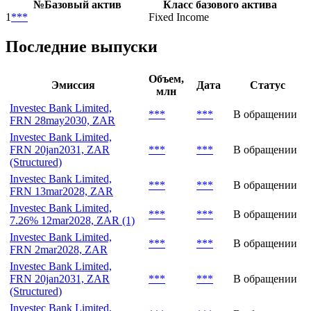
№
Базовый актив
Класс базового актива
1
***
Fixed Income
Последние выпуски
Объем,
Эмиссия
Дата
Статус
млн
Investec Bank Limited,
***
***
В обращении
FRN 28may2030, ZAR
Investec Bank Limited,
FRN 20jan2031, ZAR
***
***
В обращении
(Structured)
Investec Bank Limited,
***
***
В обращении
FRN 13mar2028, ZAR
Investec Bank Limited,
***
***
В обращении
7.26% 12mar2028, ZAR (1)
Investec Bank Limited,
***
***
В обращении
FRN 2mar2028, ZAR
Investec Bank Limited,
FRN 20jan2031, ZAR
***
***
В обращении
(Structured)
Investec Bank Limited,