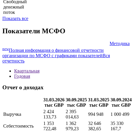
Свободный
денежный
поток
Показать все
Показатели МСФО
Методика
new
Полная информация о финансовой отчетности
организации по МСФО с графиками показателей
Вся
отчетность
Квартальная
Годовая
Отчет о доходах
31.03.2026
30.09.2025
31.03.2025
30.09.2024
тыс GBP
тыс GBP
тыс GBP
тыс GBP
2 424
2 395
Выручка
994 948
1 000 499
133,73
014,63
1 353
1 362
32 646
35 330
Себестоимость
722,48
979,23
382,65
167,7