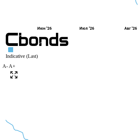
A-
A+