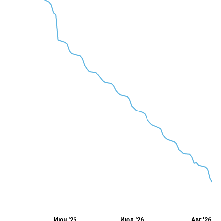
Июн '26
Июл '26
Авг '26