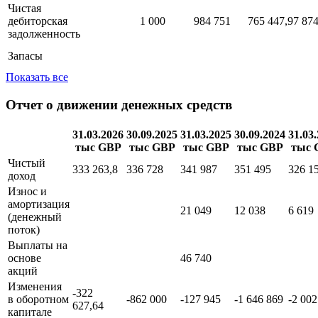
Чистая
дебиторская
1 000
984 751
765 447,97
874
задолженность
Запасы
Показать все
Отчет о движении денежных средств
31.03.2026
30.09.2025
31.03.2025
30.09.2024
31.03
тыс GBP
тыс GBP
тыс GBP
тыс GBP
тыс 
Чистый
333 263,8
336 728
341 987
351 495
326 1
доход
Износ и
амортизация
21 049
12 038
6 619
(денежный
поток)
Выплаты на
основе
46 740
акций
Изменения
-322
в оборотном
-862 000
-127 945
-1 646 869
-2 002
627,64
капитале