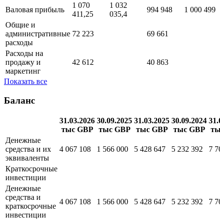
1 070
1 032
Валовая прибыль
994 948
1 000 499
411,25
035,4
Общие и
административные
72 223
69 661
расходы
Расходы на
продажу и
42 612
40 863
маркетинг
Показать все
Баланс
31.03.2026
30.09.2025
31.03.2025
30.09.2024
31.
тыс GBP
тыс GBP
тыс GBP
тыс GBP
ты
Денежные
средства и их
4 067 108
1 566 000
5 428 647
5 232 392
7 7
эквиваленты
Краткосрочные
инвестиции
Денежные
средства и
4 067 108
1 566 000
5 428 647
5 232 392
7 7
краткосрочные
инвестиции