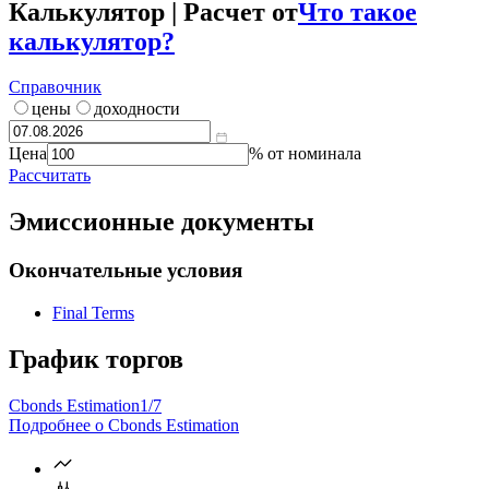
Калькулятор | Расчет от
Что такое
калькулятор?
Справочник
цены
доходности
Цена
% от номинала
Рассчитать
Эмиссионные документы
Окончательные условия
Final Terms
График торгов
Cbonds Estimation
1/7
Подробнее о Cbonds Estimation