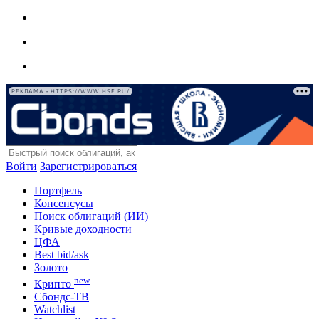
РЕКЛАМА • HTTPS://WWW.HSE.RU/
Войти
Зарегистрироваться
Портфель
Консенсусы
Поиск облигаций (ИИ)
Кривые доходности
ЦФА
Best bid/ask
Золото
new
Крипто
Сбондс-ТВ
Watchlist