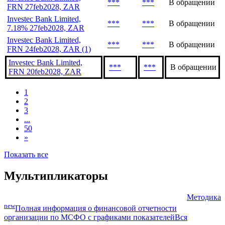
***
***
В обращении
FRN 27feb2028, ZAR
Investec Bank Limited,
***
***
В обращении
7.18% 27feb2028, ZAR
Investec Bank Limited,
***
***
В обращении
FRN 24feb2028, ZAR (1)
Investec Bank Limited,
***
***
В обращении
FRN 20feb2028, ZAR
1
2
3
...
50
»
Показать все
Мультипликаторы
Методика
new
Полная информация о финансовой отчетности
организации по МСФО с графиками показателей
Вся