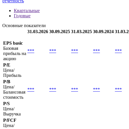
отчетность
Квартальные
Годовые
Основные показатели
31.03.2026
30.09.2025
31.03.2025
30.09.2024
31.03.
EPS basic
Базовая
***
***
***
***
***
прибыль на
акцию
P/E
Цена/
Прибыль
P/B
Цена/
***
***
***
***
***
Балансовая
стоимость
P/S
Цена/
Выручка
P/FCF
Цена/