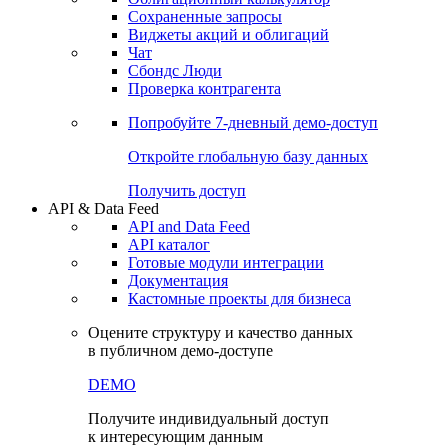
Сохраненные запросы
Виджеты акций и облигаций
Чат
Сбондс Люди
Проверка контрагента
Попробуйте
7-дневный
демо-доступ
Откройте глобальную базу данных
Получить доступ
API & Data Feed
API and Data Feed
API каталог
Готовые модули интеграции
Документация
Кастомные проекты для бизнеса
Оцените структуру и качество данных
в публичном демо-доступе
DEMO
Получите индивидуальный доступ
к интересующим данным