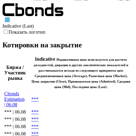
Indicative (Last)
Показать логотип
Котировки на закрытие
Indicative
Индикативная цена используется для расчета
доходностей, дюрации и других аналитических показателей и
Биржа /
рассчитывается исходя из следующего приоритета цен:
Участник
Средневзвешенная цена (Average), Рыночная цена (Market),
рынка
Цена закрытия (Close), Признаваемая цена (Admitted), Средняя
цена (Mid), Последняя цена (Last).
Cbonds
Estimation
***
| 06.08
*** | 06.08
***
*** | 06.08
***
*** | 06.08
***
*** | 06.08
***