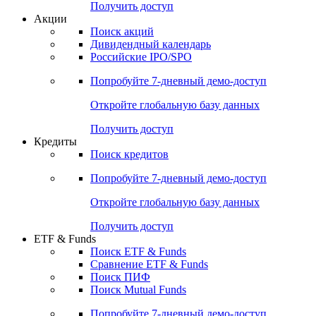
Получить доступ
Акции
Поиск акций
Дивидендный календарь
Российские IPO/SPO
Попробуйте
7-дневный
демо-доступ
Откройте глобальную базу данных
Получить доступ
Кредиты
Поиск кредитов
Попробуйте
7-дневный
демо-доступ
Откройте глобальную базу данных
Получить доступ
ETF & Funds
Поиск ETF & Funds
Сравнение ETF & Funds
Поиск ПИФ
Поиск Mutual Funds
Попробуйте
7-дневный
демо-доступ