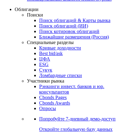
Облигации
Поиски
Поиск облигаций & Карты рынка
Поиск облигаций (ИИ)
Поиск котировок облигаций
Ближайшие размещения (Россия)
Специальные разделы
Кривые доходности
Best bid/ask
ЦФА
ESG
Сукук
Ломбардные списки
Участники рынка
Рэнкинги инвест. банков и юр.
консультантов
Cbonds Pages
Cbonds Awards
Опросы
Попробуйте
7-дневный
демо-доступ
Откройте глобальную базу данных