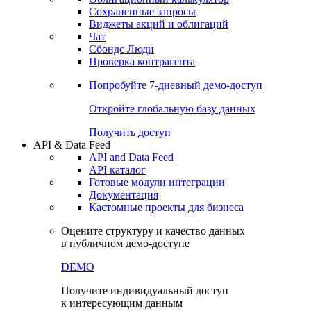
Сохраненные запросы
Виджеты акций и облигаций
Чат
Сбондс Люди
Проверка контрагента
Попробуйте
7-дневный
демо-доступ
Откройте глобальную базу данных
Получить доступ
API & Data Feed
API and Data Feed
API каталог
Готовые модули интеграции
Документация
Кастомные проекты для бизнеса
Оцените структуру и качество данных
в публичном демо-доступе
DEMO
Получите индивидуальный доступ
к интересующим данным