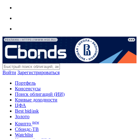
РЕКЛАМА • HTTPS://WWW.HSE.RU/
Войти
Зарегистрироваться
Портфель
Консенсусы
Поиск облигаций (ИИ)
Кривые доходности
ЦФА
Best bid/ask
Золото
new
Крипто
Сбондс-ТВ
Watchlist