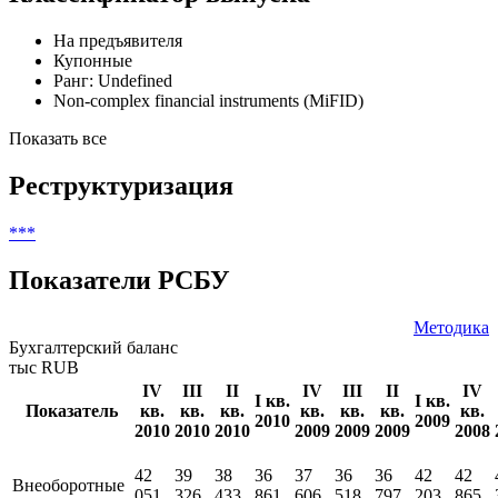
На предъявителя
Купонные
Ранг: Undefined
Non-complex financial instruments (MiFID)
Показать все
Реструктуризация
***
Показатели РСБУ
Методика
Бухгалтерский баланс
тыс RUB
IV
III
II
IV
III
II
IV
I кв.
I кв.
Показатель
кв.
кв.
кв.
кв.
кв.
кв.
кв.
2010
2009
2010
2010
2010
2009
2009
2009
2008
42
39
38
36
37
36
36
42
42
Внеоборотные
051
326
433
861
606
518
797
203
865