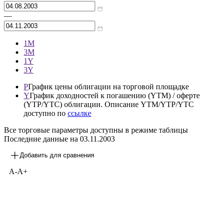
—
1М
3М
1Y
3Y
P
График цены облигации на торговой площадке
Y
График доходностей к погашению (YTM) / оферте
(YTP/YTC) облигации. Описание YTM/YTP/YTC
доступно по
ссылке
Все торговые параметры доступны в режиме таблицы
Последние данные на
03.11.2003
Добавить для сравнения