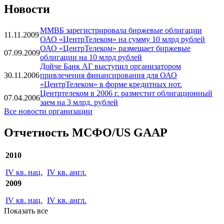
Новости
ММВБ зарегистрировала биржевые облигации
11.11.2009
ОАО «ЦентрТелеком» на сумму 10 млрд рублей
ОАО «ЦентрТелеком» размещает биржевые
07.09.2009
облигации на 10 млрд рублей
Дойче Банк АГ выступил организатором
30.11.2006
привлечения финансирования для ОАО
«ЦентрТелеком» в форме кредитных нот.
Центртелеком в 2006 г. разместит облигационный
07.04.2006
заем на 3 млрд. рублей
Все новости организации
Отчетность МСФО/US GAAP
2010
IV кв. нац.
IV кв. англ.
2009
IV кв. нац.
IV кв. англ.
Показать все