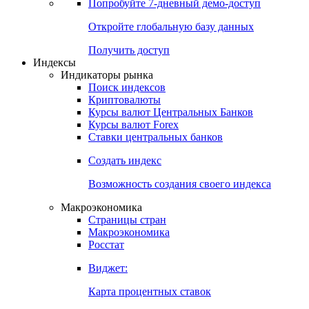
Попробуйте
7-дневный
демо-доступ
Откройте глобальную базу данных
Получить доступ
Индексы
Индикаторы рынка
Поиск индексов
Криптовалюты
Курсы валют Центральных Банков
Курсы валют Forex
Ставки центральных банков
Создать индекс
Возможность создания своего индекса
Макроэкономика
Страницы стран
Макроэкономика
Росстат
Виджет:
Карта процентных ставок