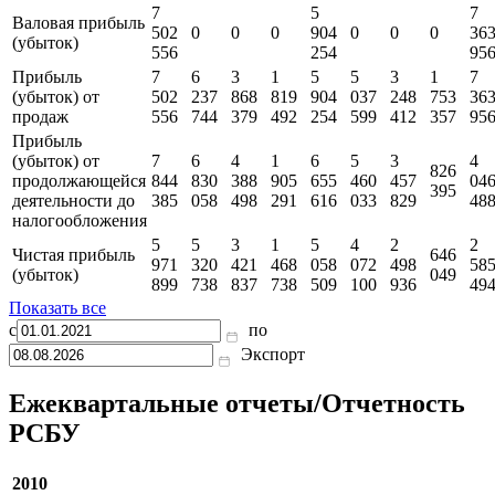
7
5
7
Валовая прибыль
502
0
0
0
904
0
0
0
36
(убыток)
556
254
95
Прибыль
7
6
3
1
5
5
3
1
7
(убыток) от
502
237
868
819
904
037
248
753
36
продаж
556
744
379
492
254
599
412
357
95
Прибыль
(убыток) от
7
6
4
1
6
5
3
4
826
продолжающейся
844
830
388
905
655
460
457
04
395
деятельности до
385
058
498
291
616
033
829
48
налогообложения
5
5
3
1
5
4
2
2
Чистая прибыль
646
971
320
421
468
058
072
498
58
(убыток)
049
899
738
837
738
509
100
936
49
Показать все
с
по
Экспорт
Ежеквартальные отчеты/Отчетность
РСБУ
2010