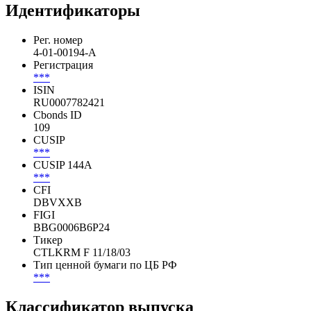
Идентификаторы
Рег. номер
4-01-00194-A
Регистрация
***
ISIN
RU0007782421
Cbonds ID
109
CUSIP
***
CUSIP 144A
***
CFI
DBVXXB
FIGI
BBG0006B6P24
Тикер
CTLKRM F 11/18/03
Тип ценной бумаги по ЦБ РФ
***
Классификатор выпуска