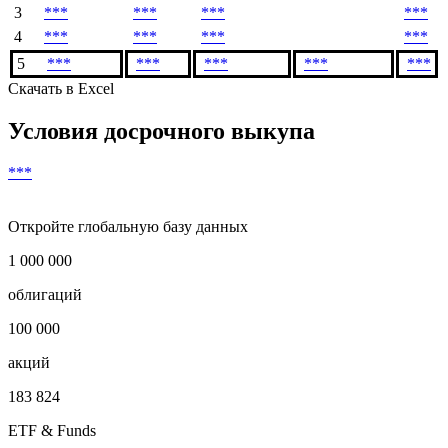
3
***
***
***
***
4
***
***
***
***
5
***
***
***
***
***
Скачать в Excel
Условия досрочного выкупа
***
Откройте глобальную базу данных
1 000 000
облигаций
100 000
акций
183 824
ETF & Funds