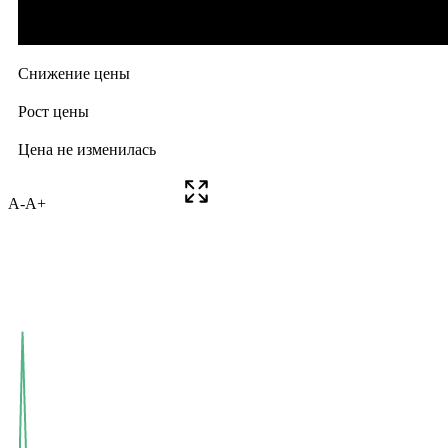
A-
A+