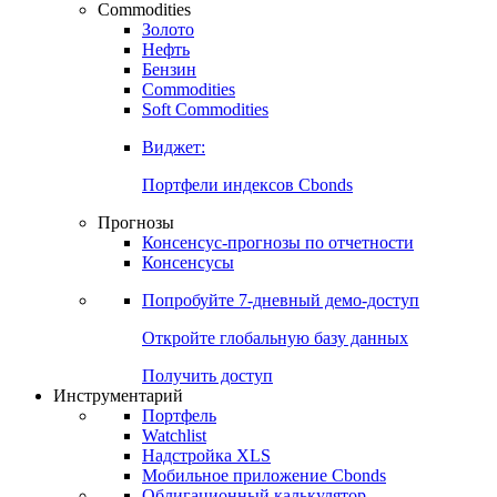
Commodities
Золото
Нефть
Бензин
Commodities
Soft Commodities
Виджет:
Портфели индексов Cbonds
Прогнозы
Консенсус-прогнозы по отчетности
Консенсусы
Попробуйте
7-дневный
демо-доступ
Откройте глобальную базу данных
Получить доступ
Инструментарий
Портфель
Watchlist
Надстройка XLS
Мобильное приложение Cbonds
Облигационный калькулятор