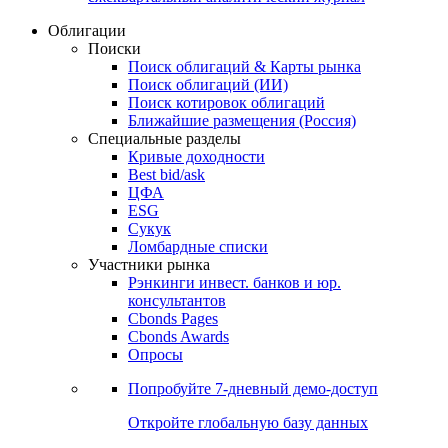
Облигации
Поиски
Поиск облигаций & Карты рынка
Поиск облигаций (ИИ)
Поиск котировок облигаций
Ближайшие размещения (Россия)
Специальные разделы
Кривые доходности
Best bid/ask
ЦФА
ESG
Сукук
Ломбардные списки
Участники рынка
Рэнкинги инвест. банков и юр.
консультантов
Cbonds Pages
Cbonds Awards
Опросы
Попробуйте
7-дневный
демо-доступ
Откройте глобальную базу данных