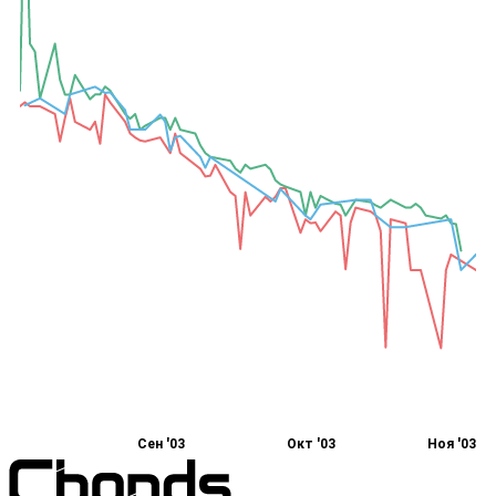
Сен '03
Окт '03
Ноя '03