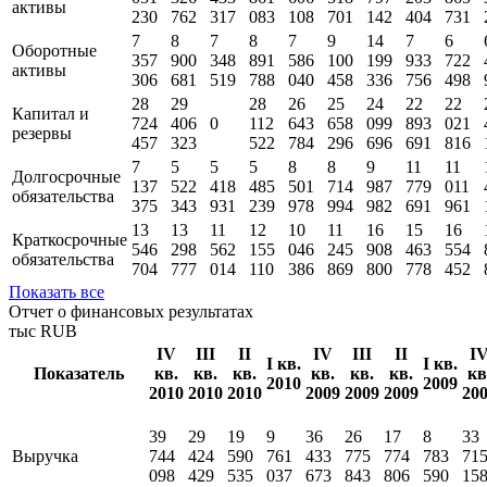
активы
230
762
317
083
108
701
142
404
731
7
8
7
8
7
9
14
7
6
Оборотные
357
900
348
891
586
100
199
933
722
активы
306
681
519
788
040
458
336
756
498
28
29
28
26
25
24
22
22
Капитал и
724
406
0
112
643
658
099
893
021
резервы
457
323
522
784
296
696
691
816
7
5
5
5
8
8
9
11
11
Долгосрочные
137
522
418
485
501
714
987
779
011
обязательства
375
343
931
239
978
994
982
691
961
13
13
11
12
10
11
16
15
16
Краткосрочные
546
298
562
155
046
245
908
463
554
обязательства
704
777
014
110
386
869
800
778
452
Показать все
Отчет о финансовых результатах
тыс RUB
IV
III
II
IV
III
II
I
I кв.
I кв.
Показатель
кв.
кв.
кв.
кв.
кв.
кв.
кв
2010
2009
2010
2010
2010
2009
2009
2009
20
39
29
19
9
36
26
17
8
33
Выручка
744
424
590
761
433
775
774
783
71
098
429
535
037
673
843
806
590
15