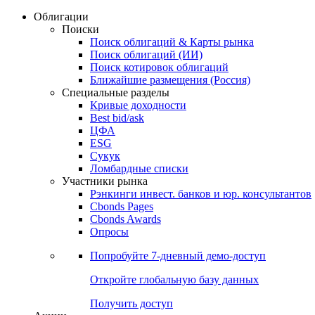
Облигации
Поиски
Поиск облигаций & Карты рынка
Поиск облигаций (ИИ)
Поиск котировок облигаций
Ближайшие размещения (Россия)
Специальные разделы
Кривые доходности
Best bid/ask
ЦФА
ESG
Сукук
Ломбардные списки
Участники рынка
Рэнкинги инвест. банков и юр. консультантов
Cbonds Pages
Cbonds Awards
Опросы
Попробуйте
7-дневный
демо-доступ
Откройте глобальную базу данных
Получить доступ