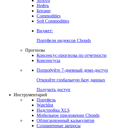
Золото
Нефть
Бензин
Commodities
Soft Commodities
Виджет:
Портфели индексов Cbonds
Прогнозы
Консенсус-прогнозы по отчетности
Консенсусы
Попробуйте
7-дневный
демо-доступ
Откройте глобальную базу данных
Получить доступ
Инструментарий
Портфель
Watchlist
Надстройка XLS
Мобильное приложение Cbonds
Облигационный калькулятор
Сохраненные запросы