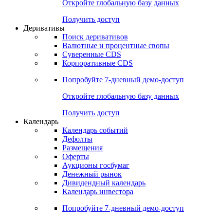
Откройте глобальную базу данных
Получить доступ
Деривативы
Поиск деривативов
Валютные и процентные свопы
Суверенные CDS
Корпоративные CDS
Попробуйте
7-дневный
демо-доступ
Откройте глобальную базу данных
Получить доступ
Календарь
Календарь событий
Дефолты
Размещения
Оферты
Аукционы госбумаг
Денежный рынок
Дивидендный календарь
Календарь инвестора
Попробуйте
7-дневный
демо-доступ