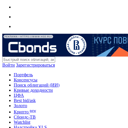
РЕКЛАМА • HTTPS://WWW.HSE.RU/
Войти
Зарегистрироваться
Портфель
Консенсусы
Поиск облигаций (ИИ)
Кривые доходности
ЦФА
Best bid/ask
Золото
new
Крипто
Сбондс-ТВ
Watchlist
Надстройка XLS