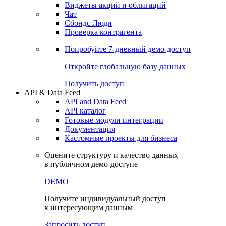
Виджеты акций и облигаций
Чат
Сбондс Люди
Проверка контрагента
Попробуйте
7-дневный
демо-доступ
Откройте глобальную базу данных
Получить доступ
API & Data Feed
API and Data Feed
API каталог
Готовые модули интеграции
Документация
Кастомные проекты для бизнеса
Оцените структуру и качество данных
в публичном демо-доступе
DEMO
Получите индивидуальный доступ
к интересующим данным
Запросить доступ