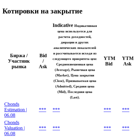
Котировки на закрытие
Indicative
Индикативная
цена используется для
расчета доходностей,
дюрации и других
аналитических показателей
и рассчитывается исходя из
Биржа /
Bid
YTM
YTM
следующего приоритета цен:
Участник
/
Bid
Ask
Средневзвешенная цена
рынка
Ask
(Average), Рыночная цена
(Market), Цена закрытия
(Close), Признаваемая цена
(Admitted), Средняя цена
(Mid), Последняя цена
(Last).
Cbonds
Estimation |
***
***
***
***
06.08
Cbonds
Valuation |
***
***
***
***
06.08