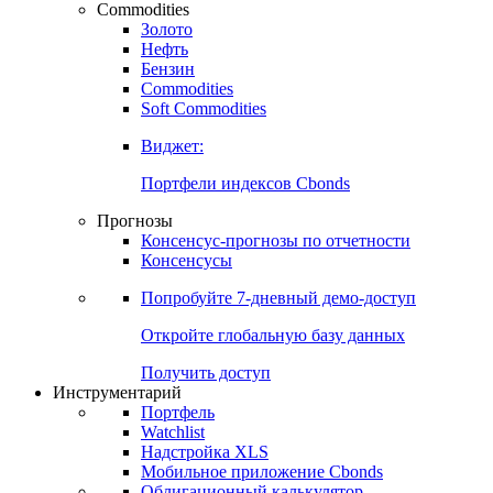
Commodities
Золото
Нефть
Бензин
Commodities
Soft Commodities
Виджет:
Портфели индексов Cbonds
Прогнозы
Консенсус-прогнозы по отчетности
Консенсусы
Попробуйте
7-дневный
демо-доступ
Откройте глобальную базу данных
Получить доступ
Инструментарий
Портфель
Watchlist
Надстройка XLS
Мобильное приложение Cbonds
Облигационный калькулятор