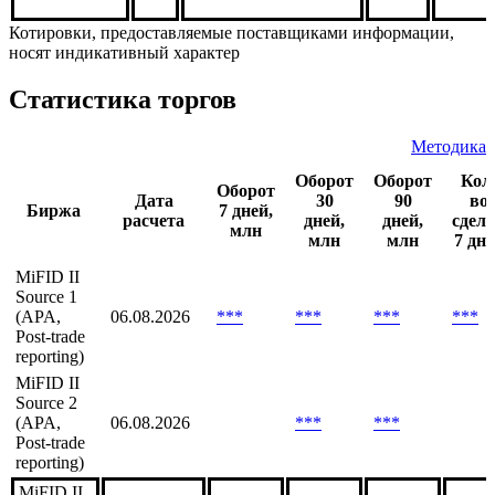
Котировки, предоставляемые поставщиками информации,
носят индикативный характер
Статистика торгов
Методика
Оборот
Оборот
Кол
Оборот
Дата
30
90
во
Биржа
7 дней,
расчета
дней,
дней,
сдел
млн
млн
млн
7 дне
MiFID II
Source 1
(APA,
06.08.2026
***
***
***
***
Post-trade
reporting)
MiFID II
Source 2
(APA,
06.08.2026
***
***
Post-trade
reporting)
MiFID II