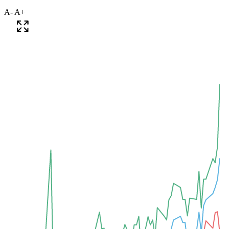
A-
A+