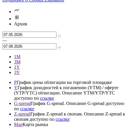
Архив
—
1М
3М
1Y
3Y
P
График цены облигации на торговой площадке
Y
График доходностей к погашению (YTM) / оферте
(YTP/YTC) облигации. Описание YTM/YTP/YTC
доступно по
ссылке
G-spread
График G-spread. Описание G-spread доступно
по
ссылке
Z-spread
График Z-spread к свопам. Описание Z-spread к
свопам доступно по
ссылке
Map
Карта рынка