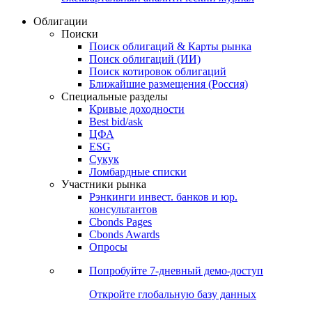
Облигации
Поиски
Поиск облигаций & Карты рынка
Поиск облигаций (ИИ)
Поиск котировок облигаций
Ближайшие размещения (Россия)
Специальные разделы
Кривые доходности
Best bid/ask
ЦФА
ESG
Сукук
Ломбардные списки
Участники рынка
Рэнкинги инвест. банков и юр.
консультантов
Cbonds Pages
Cbonds Awards
Опросы
Попробуйте
7-дневный
демо-доступ
Откройте глобальную базу данных