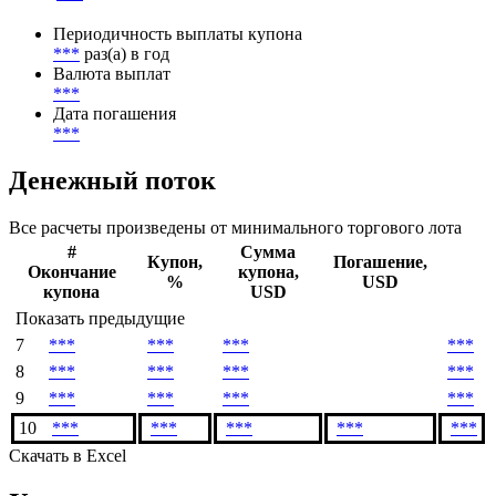
Периодичность выплаты купона
***
раз(а) в год
Валюта выплат
***
Дата погашения
***
Денежный поток
Все расчеты произведены от минимального торгового лота
#
Сумма
Купон,
Погашение,
Окончание
купона,
%
USD
купона
USD
Показать предыдущие
7
***
***
***
***
8
***
***
***
***
9
***
***
***
***
10
***
***
***
***
***
Скачать в Excel