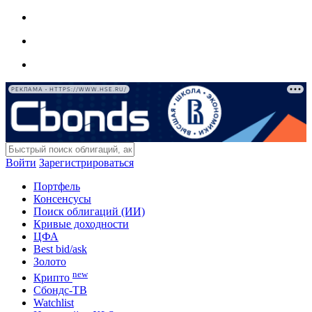
РЕКЛАМА • HTTPS://WWW.HSE.RU/
Войти
Зарегистрироваться
Портфель
Консенсусы
Поиск облигаций (ИИ)
Кривые доходности
ЦФА
Best bid/ask
Золото
new
Крипто
Сбондс-ТВ
Watchlist