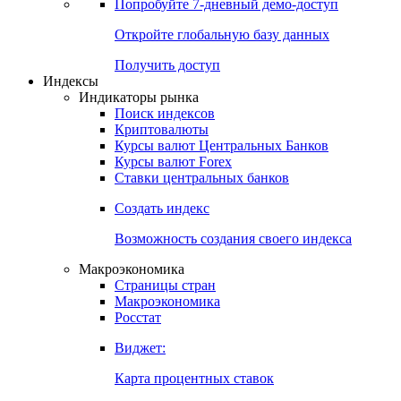
Попробуйте
7-дневный
демо-доступ
Откройте глобальную базу данных
Получить доступ
Индексы
Индикаторы рынка
Поиск индексов
Криптовалюты
Курсы валют Центральных Банков
Курсы валют Forex
Ставки центральных банков
Создать индекс
Возможность создания своего индекса
Макроэкономика
Страницы стран
Макроэкономика
Росстат
Виджет:
Карта процентных ставок