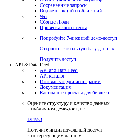
Сохраненные запросы
Виджеты акций и облигаций
Чат
Сбондс Люди
Проверка контрагента
Попробуйте
7-дневный
демо-доступ
Откройте глобальную базу данных
Получить доступ
API & Data Feed
API and Data Feed
API каталог
Готовые модули интеграции
Документация
Кастомные проекты для бизнеса
Оцените структуру и качество данных
в публичном демо-доступе
DEMO
Получите индивидуальный доступ
к интересующим данным