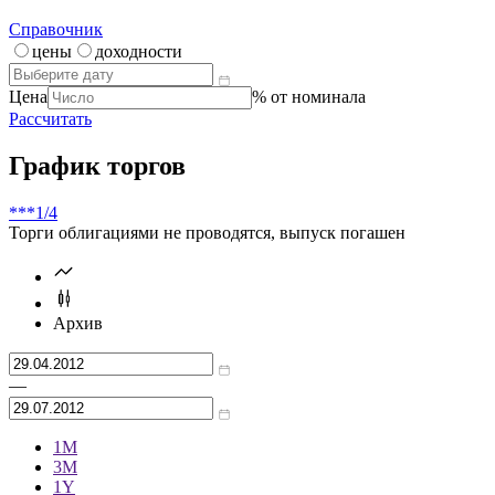
Калькулятор | Расчет от
Что такое
калькулятор?
Справочник
цены
доходности
Цена
% от номинала
Рассчитать
График торгов
***
1/4
Торги облигациями не проводятся, выпуск погашен
Архив
—