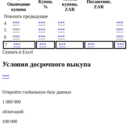
Денежный поток
Все расчеты произведены от минимального торгового лота
#
Сумма
Купон,
Погашение,
Окончание
купона,
%
ZAR
купона
ZAR
Показать предыдущие
4
***
***
***
***
5
***
***
***
***
6
***
***
***
***
7
***
***
***
***
***
Скачать в Excel
Условия досрочного выкупа
***
Откройте глобальную базу данных
1 000 000