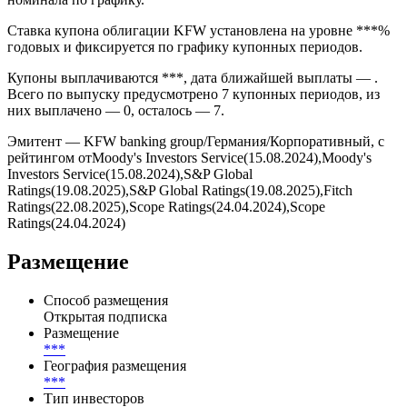
Дата размещения — эмиссия прошла на внебиржевом рынке в
формате *** через ***. Погашение запланировано на *** и
предусмотрено условиями выпуска без амортизации
номинала по графику.
Ставка купона облигации KFW установлена на уровне ***%
годовых и фиксируется по графику купонных периодов.
Купоны выплачиваются ***, дата ближайшей выплаты — .
Всего по выпуску предусмотрено 7 купонных периодов, из
них выплачено — 0, осталось — 7.
Эмитент — KFW banking group/Германия/Корпоративный, с
рейтингом отMoody's Investors Service(15.08.2024),Moody's
Investors Service(15.08.2024),S&P Global
Ratings(19.08.2025),S&P Global Ratings(19.08.2025),Fitch
Ratings(22.08.2025),Scope Ratings(24.04.2024),Scope
Ratings(24.04.2024)
Размещение
Способ размещения
Открытая подписка
Размещение