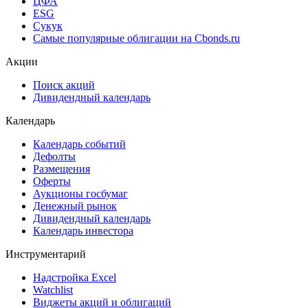
Cbonds Awards
Cbonds Pages
Ломбардные списки
ЦФА
ESG
Сукук
Самые популярные облигации на Cbonds.ru
Акции
Поиск акций
Дивидендный календарь
Календарь
Календарь событий
Дефолты
Размещения
Оферты
Аукционы госбумаг
Денежный рынок
Дивидендный календарь
Календарь инвестора
Инструментарий