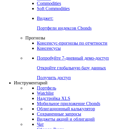
Commodities
Золото
Нефть
Бензин
Commodities
Soft Commodities
Виджет:
Портфели индексов Cbonds
Прогнозы
Консенсус-прогнозы по отчетности
Консенсусы
Попробуйте
7-дневный
демо-доступ
Откройте глобальную базу данных
Получить доступ
Инструментарий
Портфель
Watchlist
Надстройка XLS
Мобильное приложение Cbonds
Облигационный калькулятор