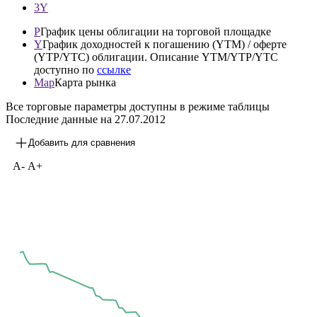
1М
3М
1Y
3Y
P
График цены облигации на торговой площадке
Y
График доходностей к погашению (YTM) / оферте
(YTP/YTC) облигации. Описание YTM/YTP/YTC
доступно по
ссылке
Map
Карта рынка
Все торговые параметры доступны в режиме таблицы
Последние данные на
27.07.2012
Добавить для сравнения