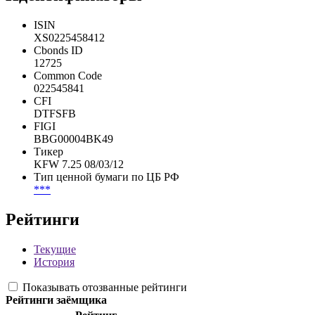
Идентификаторы
ISIN
XS0225458412
Cbonds ID
12725
Common Code
022545841
CFI
DTFSFB
FIGI
BBG00004BK49
Тикер
KFW 7.25 08/03/12
Тип ценной бумаги по ЦБ РФ
***
Рейтинги
Текущие
История