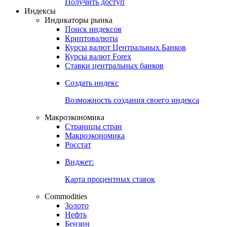
Попробуйте
7-дневный
демо-доступ
Откройте глобальную базу данных
Получить доступ
Индексы
Индикаторы рынка
Поиск индексов
Криптовалюты
Курсы валют Центральных Банков
Курсы валют Forex
Ставки центральных банков
Создать индекс
Возможность создания своего индекса
Макроэкономика
Страницы стран
Макроэкономика
Росстат
Виджет:
Карта процентных ставок