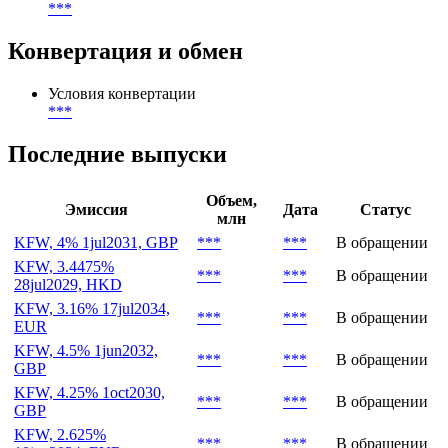
***
География размещения
***
Тип инвесторов
***
Конвертация и обмен
Условия конвертации
***
Последние выпуски
Объем,
Эмиссия
Дата
Статус
млн
KFW, 4% 1jul2031, GBP
***
***
В обращении
KFW, 3.4475%
***
***
В обращении
28jul2029, HKD
KFW, 3.16% 17jul2034,
***
***
В обращении
EUR
KFW, 4.5% 1jun2032,
***
***
В обращении
GBP