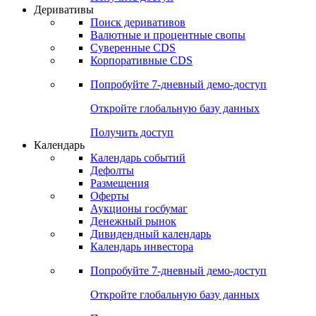
Откройте глобальную базу данных
Получить доступ
Деривативы
Поиск деривативов
Валютные и процентные свопы
Суверенные CDS
Корпоративные CDS
Попробуйте
7-дневный
демо-доступ
Откройте глобальную базу данных
Получить доступ
Календарь
Календарь событий
Дефолты
Размещения
Оферты
Аукционы госбумаг
Денежный рынок
Дивидендный календарь
Календарь инвестора