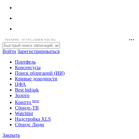
РЕКЛАМА • HTTPS://WWW.HSE.RU/
Войти
Зарегистрироваться
Портфель
Консенсусы
Поиск облигаций (ИИ)
Кривые доходности
ЦФА
Best bid/ask
Золото
new
Крипто
Сбондс-ТВ
Watchlist