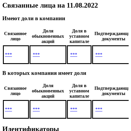
IV кв. англ.
Показать все
Связанные лица
на 11.08.2022
Имеют доли в компании
Доля
Доля в
Связанное
Подтверждающи
обыкновенных
уставном
лицо
документы
акций
капитале
***
***
***
***
В которых компания имеет доли
Доля
Доля в
Связанное
Подтверждающи
обыкновенных
уставном
лицо
документы
акций
капитале
***
***
***
***