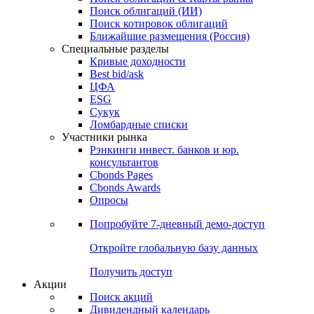
Облигации
Поиски
Поиск облигаций & Карты рынка
Поиск облигаций (ИИ)
Поиск котировок облигаций
Ближайшие размещения (Россия)
Специальные разделы
Кривые доходности
Best bid/ask
ЦФА
ESG
Сукук
Ломбардные списки
Участники рынка
Рэнкинги инвест. банков и юр.
консультантов
Cbonds Pages
Cbonds Awards
Опросы
Попробуйте
7-дневный
демо-доступ
Откройте глобальную базу данных