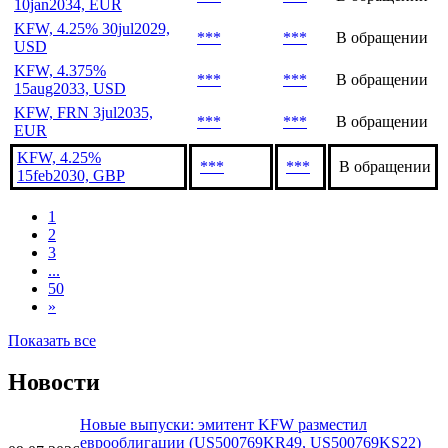
KFW, 4.25% 1oct2030,
***
***
В обращении
GBP
KFW, 2.625%
***
***
В обращении
10jan2034, EUR
KFW, 4.25% 30jul2029,
***
***
В обращении
USD
KFW, 4.375%
***
***
В обращении
15aug2033, USD
KFW, FRN 3jul2035,
***
***
В обращении
EUR
KFW, 4.25%
***
***
В обращении
15feb2030, GBP
1
2
3
...
50
»
Показать все