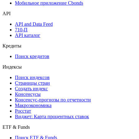
Надстройка Excel
Watchlist
Виджеты акций и облигаций
Мобильное приложение Cbonds
API
API and Data Feed
710-П
API каталог
Кредиты
Поиск кредитов
Индексы
Поиск индексов
Страницы стран
Создать индекс
Консенсусы
Консенсус-прогнозы по отчетности
Макроэкономика
Росстат
Виджет: Карта процентных ставок