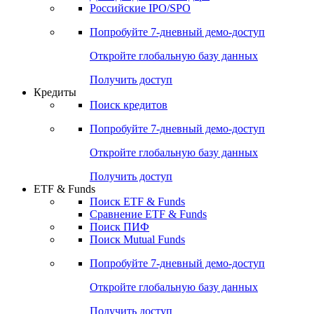
Получить доступ
Акции
Поиск акций
Дивидендный календарь
Российские IPO/SPO
Попробуйте
7-дневный
демо-доступ
Откройте глобальную базу данных
Получить доступ
Кредиты
Поиск кредитов
Попробуйте
7-дневный
демо-доступ
Откройте глобальную базу данных
Получить доступ
ETF & Funds
Поиск ETF & Funds
Сравнение ETF & Funds
Поиск ПИФ
Поиск Mutual Funds
Попробуйте
7-дневный
демо-доступ