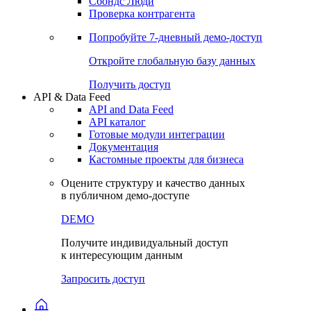
Сохраненные запросы
Виджеты акций и облигаций
Чат
Сбондс Люди
Проверка контрагента
Попробуйте
7-дневный
демо-доступ
Откройте глобальную базу данных
Получить доступ
API & Data Feed
API and Data Feed
API каталог
Готовые модули интеграции
Документация
Кастомные проекты для бизнеса
Оцените структуру и качество данных
в публичном демо-доступе
DEMO
Получите индивидуальный доступ
к интересующим данным