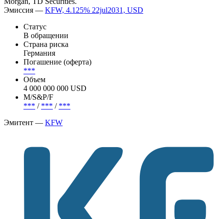
Morgan, TD Securities.
Эмиссия —
KFW, 4.125% 22jul2031, USD
Статус
В обращении
Страна риска
Германия
Погашение (оферта)
***
Объем
4 000 000 000 USD
М/S&P/F
***
/
***
/
***
Эмитент —
KFW