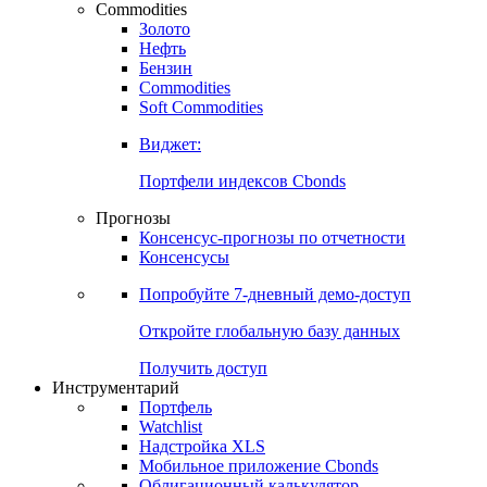
Commodities
Золото
Нефть
Бензин
Commodities
Soft Commodities
Виджет:
Портфели индексов Cbonds
Прогнозы
Консенсус-прогнозы по отчетности
Консенсусы
Попробуйте
7-дневный
демо-доступ
Откройте глобальную базу данных
Получить доступ
Инструментарий
Портфель
Watchlist
Надстройка XLS
Мобильное приложение Cbonds
Облигационный калькулятор