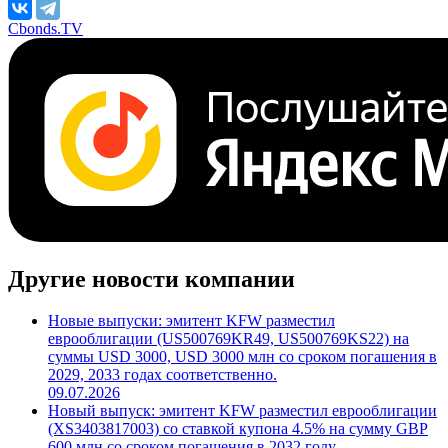
Cbonds.TV
Другие новости компании
Новые выпуски: эмитент KFW разместил
еврооблигации (US500769KR49, US500769KS22) на
суммы USD 3000, USD 3000 млн со сроком погашения в
2029, 2033 годах соответственно.
09.07.2026
Новый выпуск: эмитент KFW разместил еврооблигации
(XS3403817003) со ставкой купона 4.5% на сумму GBP
600 млн со сроком погашения в 2032 году