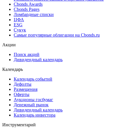
Cbonds Awards
Cbonds Pages
Ломбардные списки
ЦФА
ESG
Сукук
Самые популярные облигации на Cbonds.ru
Акции
Поиск акций
Дивидендный календарь
Календарь
Календарь событий
Дефолты
Размещения
Оферты
Аукционы госбумаг
Денежный рынок
Дивидендный календарь
Календарь инвестора
Инструментарий