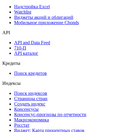
Надстройка Excel
Watchlist
Виджеты акций и облигаций
Мобильное приложение Cbonds
API
API and Data Feed
710-П
API каталог
Кредиты
Поиск кредитов
Индексы
Поиск индексов
Страницы стран
Создать индекс
Консенсусы
Консенсус-прогнозы по отчетности
Макроэкономика
Росстат
Виджет: Карта процентных ставок