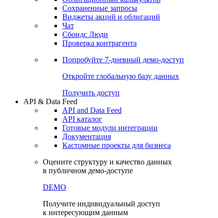
Сохраненные запросы
Виджеты акций и облигаций
Чат
Сбондс Люди
Проверка контрагента
Попробуйте
7-дневный
демо-доступ
Откройте глобальную базу данных
Получить доступ
API & Data Feed
API and Data Feed
API каталог
Готовые модули интеграции
Документация
Кастомные проекты для бизнеса
Оцените структуру и качество данных
в публичном демо-доступе
DEMO
Получите индивидуальный доступ
к интересующим данным