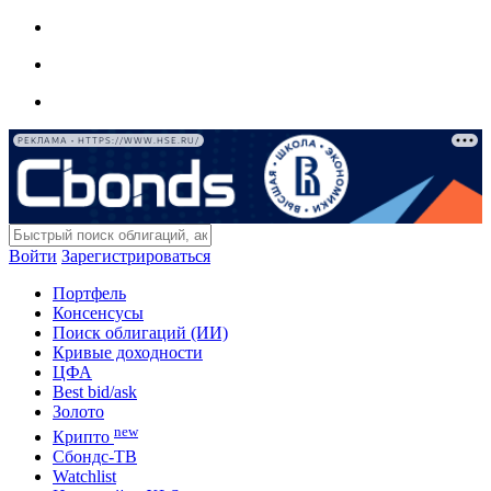
РЕКЛАМА • HTTPS://WWW.HSE.RU/
Войти
Зарегистрироваться
Портфель
Консенсусы
Поиск облигаций (ИИ)
Кривые доходности
ЦФА
Best bid/ask
Золото
new
Крипто
Сбондс-ТВ
Watchlist