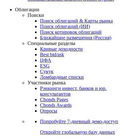
Облигации
Поиски
Поиск облигаций & Карты рынка
Поиск облигаций (ИИ)
Поиск котировок облигаций
Ближайшие размещения (Россия)
Специальные разделы
Кривые доходности
Best bid/ask
ЦФА
ESG
Сукук
Ломбардные списки
Участники рынка
Рэнкинги инвест. банков и юр.
консультантов
Cbonds Pages
Cbonds Awards
Опросы
Попробуйте
7-дневный
демо-доступ
Откройте глобальную базу данных