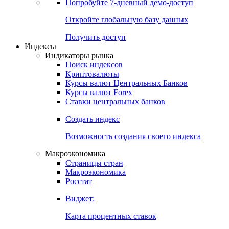
Попробуйте
7-дневный
демо-доступ
Откройте глобальную базу данных
Получить доступ
Индексы
Индикаторы рынка
Поиск индексов
Криптовалюты
Курсы валют Центральных Банков
Курсы валют Forex
Ставки центральных банков
Создать индекс
Возможность создания своего индекса
Макроэкономика
Страницы стран
Макроэкономика
Росстат
Виджет:
Карта процентных ставок