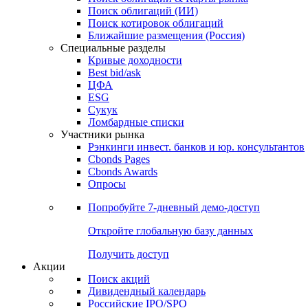
Облигации
Поиски
Поиск облигаций & Карты рынка
Поиск облигаций (ИИ)
Поиск котировок облигаций
Ближайшие размещения (Россия)
Специальные разделы
Кривые доходности
Best bid/ask
ЦФА
ESG
Сукук
Ломбардные списки
Участники рынка
Рэнкинги инвест. банков и юр. консультантов
Cbonds Pages
Cbonds Awards
Опросы
Попробуйте
7-дневный
демо-доступ
Откройте глобальную базу данных
Получить доступ