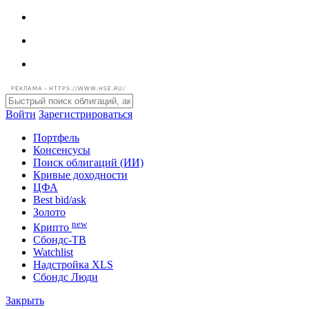
РЕКЛАМА • HTTPS://WWW.HSE.RU/
Войти
Зарегистрироваться
Портфель
Консенсусы
Поиск облигаций (ИИ)
Кривые доходности
ЦФА
Best bid/ask
Золото
new
Крипто
Сбондс-ТВ
Watchlist
Надстройка XLS