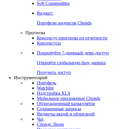
Золото
Нефть
Бензин
Commodities
Soft Commodities
Виджет:
Портфели индексов Cbonds
Прогнозы
Консенсус-прогнозы по отчетности
Консенсусы
Попробуйте
7-дневный
демо-доступ
Откройте глобальную базу данных
Получить доступ
Инструментарий
Портфель
Watchlist
Надстройка XLS
Мобильное приложение Cbonds
Облигационный калькулятор
Сохраненные запросы