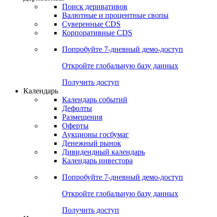
Откройте глобальную базу данных
Получить доступ
Деривативы
Поиск деривативов
Валютные и процентные свопы
Суверенные CDS
Корпоративные CDS
Попробуйте
7-дневный
демо-доступ
Откройте глобальную базу данных
Получить доступ
Календарь
Календарь событий
Дефолты
Размещения
Оферты
Аукционы госбумаг
Денежный рынок
Дивидендный календарь
Календарь инвестора
Попробуйте
7-дневный
демо-доступ