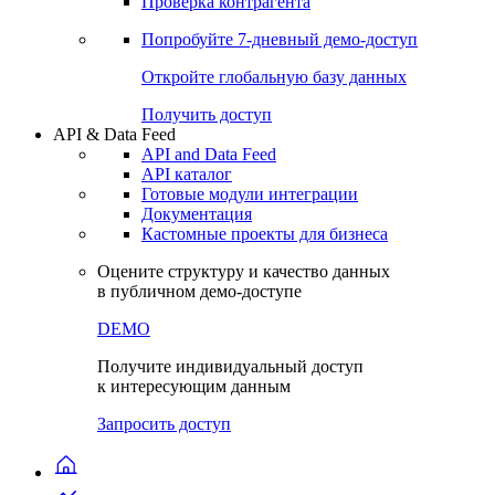
Виджеты акций и облигаций
Чат
Сбондс Люди
Проверка контрагента
Попробуйте
7-дневный
демо-доступ
Откройте глобальную базу данных
Получить доступ
API & Data Feed
API and Data Feed
API каталог
Готовые модули интеграции
Документация
Кастомные проекты для бизнеса
Оцените структуру и качество данных
в публичном демо-доступе
DEMO
Получите индивидуальный доступ
к интересующим данным
Запросить доступ