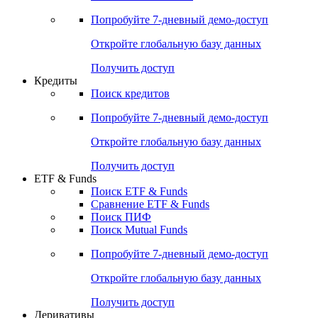
Акции
Поиск акций
Дивидендный календарь
Российские IPO/SPO
Попробуйте
7-дневный
демо-доступ
Откройте глобальную базу данных
Получить доступ
Кредиты
Поиск кредитов
Попробуйте
7-дневный
демо-доступ
Откройте глобальную базу данных
Получить доступ
ETF & Funds
Поиск ETF & Funds
Сравнение ETF & Funds
Поиск ПИФ
Поиск Mutual Funds
Попробуйте
7-дневный
демо-доступ