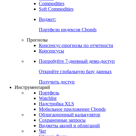
Commodities
Золото
Нефть
Бензин
Commodities
Soft Commodities
Виджет:
Портфели индексов Cbonds
Прогнозы
Консенсус-прогнозы по отчетности
Консенсусы
Попробуйте
7-дневный
демо-доступ
Откройте глобальную базу данных
Получить доступ
Инструментарий
Портфель
Watchlist
Надстройка XLS
Мобильное приложение Cbonds
Облигационный калькулятор