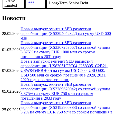
Limited
DBRS
***
Long-Term Deposits
Limited
DBRS
***
Long-Term Senior Debt
Limited
Новости
Новый выпуск: эмитент SEB разместил
28.05.2026
еврооблигации (XS3394042322) на сумму USD 600
млн
Новый выпуск: эмитент SEB разместил
еврооблигации (XS3367253567) со ставкой купона
01.05.2026
3.375% на сумму EUR 1000 млн со сроком
погашения в 2031 году
Новые выпуски: эмитент SEB разместил
еврооблигации (US83051C2C04, US83051C2B21,
07.03.2026
USW8454EBH00) на суммы USD 500, USD 600,
USD 500 млн со сроком погашения в 2029, 2031,
2029 годах соответственно.
Новый выпуск: эмитент SEB разместил
еврооблигации (XS3289620042) со ставкой купона
05.02.2026
3.375% на сумму EUR 750 млн со сроком