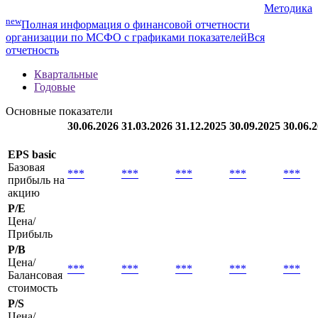
Мультипликаторы
Методика
new
Полная информация о финансовой отчетности
организации по МСФО с графиками показателей
Вся
отчетность
Квартальные
Годовые
Основные показатели
30.06.2026
31.03.2026
31.12.2025
30.09.2025
30.06.
EPS basic
Базовая
***
***
***
***
***
прибыль на
акцию
P/E
Цена/
Прибыль
P/B
Цена/
***
***
***
***
***