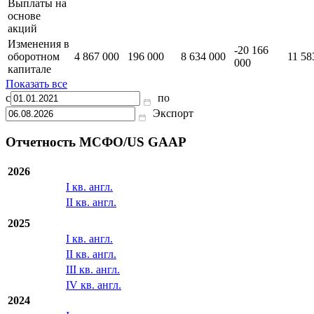
Отложенный
налог на
прибыль
Выплаты на
основе
акций
Изменения в
-20 166
оборотном
4 867 000
196 000
8 634 000
11 58
000
капитале
Показать все
с
по
Экспорт
Отчетность МСФО/US GAAP
2026
I кв. англ.
II кв. англ.
2025
I кв. англ.
II кв. англ.