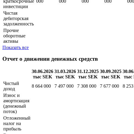
инвестиции
Денежные
средства и
524 375
455 783
299 859
366 263
526
краткосрочные
000
000
000
000
00
инвестиции
Чистая
дебиторская
задолженность
Прочие
оборотные
активы
Показать все
Отчет о движении денежных средств
30.06.2026
31.03.2026
31.12.2025
30.09.2025
30.06
тыс SEK
тыс SEK
тыс SEK
тыс SEK
тыс
Чистый
8 664 000
7 497 000
7 308 000
7 677 000
8 253
доход
Износ и
амортизация
(денежный
поток)