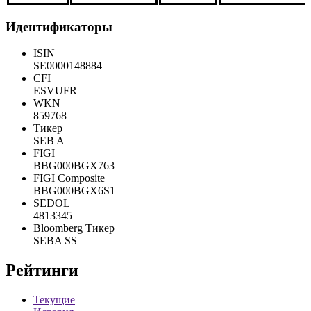
***
***
***
***
Идентификаторы
ISIN
SE0000148884
CFI
ESVUFR
WKN
859768
Тикер
SEB A
FIGI
BBG000BGX763
FIGI Composite
BBG000BGX6S1
SEDOL
4813345
Bloomberg Тикер
SEBA SS