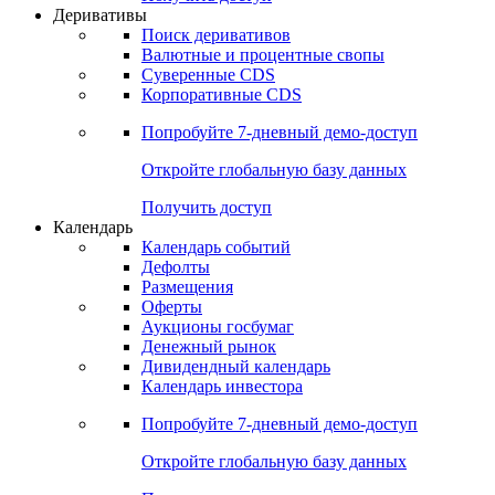
Откройте глобальную базу данных
Получить доступ
Деривативы
Поиск деривативов
Валютные и процентные свопы
Суверенные CDS
Корпоративные CDS
Попробуйте
7-дневный
демо-доступ
Откройте глобальную базу данных
Получить доступ
Календарь
Календарь событий
Дефолты
Размещения
Оферты
Аукционы госбумаг
Денежный рынок
Дивидендный календарь
Календарь инвестора