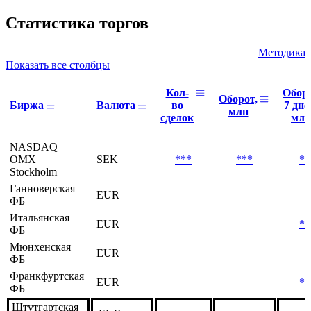
05.08
*** |
***
***
***
***
***
***
05.08
Статистика торгов
Методика
Показать все столбцы
Кол-
Обор
Оборот,
Биржа
Валюта
во
7 дне
млн
сделок
млн
NASDAQ
OMX
SEK
***
***
**
Stockholm
Ганноверская
EUR
ФБ
Итальянская
EUR
**
ФБ
Мюнхенская
EUR
ФБ