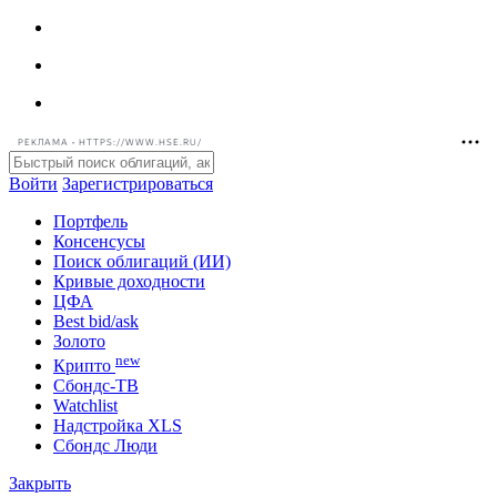
РЕКЛАМА • HTTPS://WWW.HSE.RU/
Войти
Зарегистрироваться
Портфель
Консенсусы
Поиск облигаций (ИИ)
Кривые доходности
ЦФА
Best bid/ask
Золото
new
Крипто
Сбондс-ТВ
Watchlist