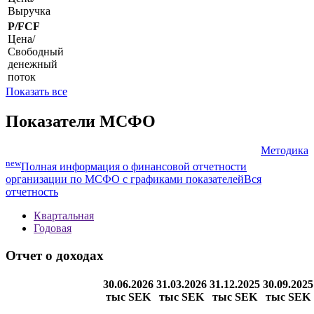
Балансовая
стоимость
P/S
Цена/
Выручка
P/FCF
Цена/
Свободный
денежный
поток
Показать все
Показатели МСФО
Методика
new
Полная информация о финансовой отчетности
организации по МСФО с графиками показателей
Вся
отчетность
Квартальная
Годовая
Отчет о доходах