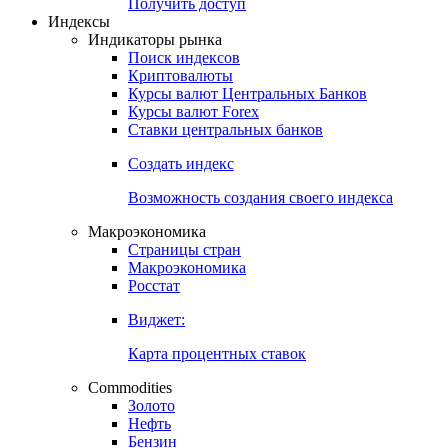
Попробуйте
7-дневный
демо-доступ
Откройте глобальную базу данных
Получить доступ
Индексы
Индикаторы рынка
Поиск индексов
Криптовалюты
Курсы валют Центральных Банков
Курсы валют Forex
Ставки центральных банков
Создать индекс
Возможность создания своего индекса
Макроэкономика
Страницы стран
Макроэкономика
Росстат
Виджет:
Карта процентных ставок