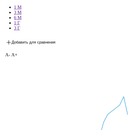
—
1 М
3 М
6 М
1 Г
3 Г
Добавить для сравнения