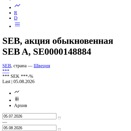
Запросить доступ
R
D
SEB, акция обыкновенная
SEB A, SE0000148884
SEB
, страна —
Швеция
***
***
SEK
***
-%
Last | 05.08.2026
Архив