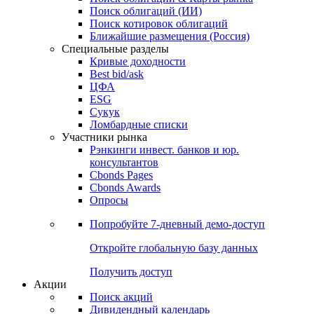
Облигации
Поиски
Поиск облигаций & Карты рынка
Поиск облигаций (ИИ)
Поиск котировок облигаций
Ближайшие размещения (Россия)
Специальные разделы
Кривые доходности
Best bid/ask
ЦФА
ESG
Сукук
Ломбардные списки
Участники рынка
Рэнкинги инвест. банков и юр.
консультантов
Cbonds Pages
Cbonds Awards
Опросы
Попробуйте
7-дневный
демо-доступ
Откройте глобальную базу данных