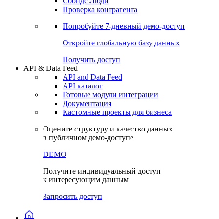
Сохраненные запросы
Виджеты акций и облигаций
Чат
Сбондс Люди
Проверка контрагента
Попробуйте
7-дневный
демо-доступ
Откройте глобальную базу данных
Получить доступ
API & Data Feed
API and Data Feed
API каталог
Готовые модули интеграции
Документация
Кастомные проекты для бизнеса
Оцените структуру и качество данных
в публичном демо-доступе
DEMO
Получите индивидуальный доступ
к интересующим данным