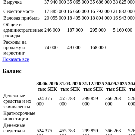
30.06.2026
31.03.2026
31.12.2025
30.09.2025
тыс SEK
тыс SEK
тыс SEK
тыс SEK
Выручка
37 940 000
35 065 000
35 686 000
38 825 000
Себестоимость
17 885 000
16 660 000
16 792 000
21 882 000
Валовая прибыль
20 055 000
18 405 000
18 894 000
16 943 000
Общие и
административные
246 000
187 000
295 000
5 160 000
расходы
Расходы на
продажу и
74 000
49 000
168 000
маркетинг
Показать все
Баланс
30.06.2026
31.03.2026
31.12.2025
30.09.2025
30.
тыс SEK
тыс SEK
тыс SEK
тыс SEK
ты
Денежные
524 375
455 783
299 859
366 263
526
средства и их
000
000
000
000
00
эквиваленты
Краткосрочные