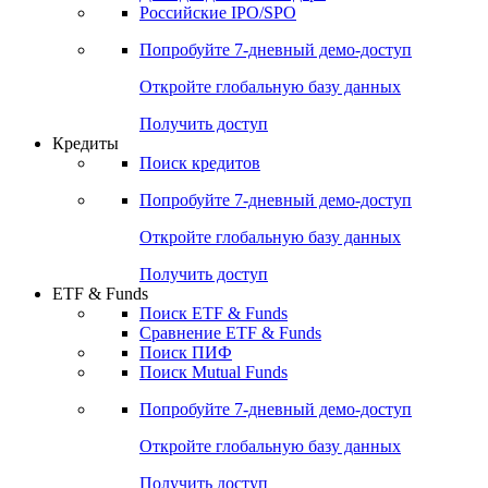
Получить доступ
Акции
Поиск акций
Дивидендный календарь
Российские IPO/SPO
Попробуйте
7-дневный
демо-доступ
Откройте глобальную базу данных
Получить доступ
Кредиты
Поиск кредитов
Попробуйте
7-дневный
демо-доступ
Откройте глобальную базу данных
Получить доступ
ETF & Funds
Поиск ETF & Funds
Сравнение ETF & Funds
Поиск ПИФ
Поиск Mutual Funds
Попробуйте
7-дневный
демо-доступ