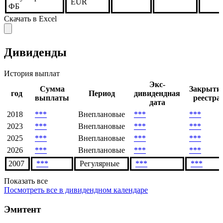
Франкфуртская
EUR
**
ФБ
Штутгартская
EUR
ФБ
Скачать в Excel
Дивиденды
История выплат
Экс-
Сумма
Закрыти
год
Период
дивидендная
выплаты
реестра
дата
2018
***
Внеплановые
***
***
2023
***
Внеплановые
***
***
2025
***
Внеплановые
***
***
2026
***
Внеплановые
***
***
2007
***
Регулярные
***
***
Показать все