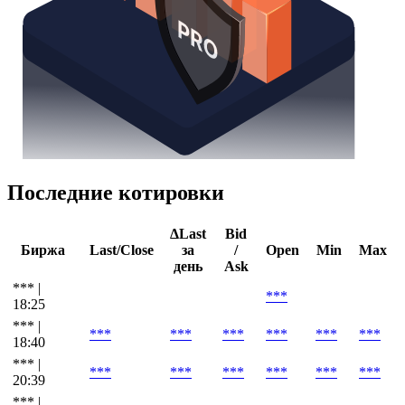
Последние котировки
ΔLast
Bid
Биржа
Last/Close
за
/
Open
Min
Max
день
Ask
*** |
***
18:25
*** |
***
***
***
***
***
***
18:40