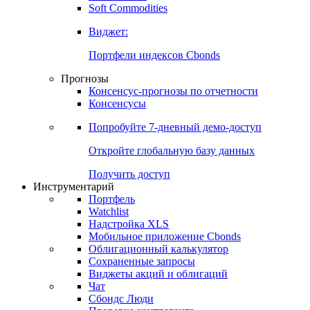
Soft Commodities
Виджет:
Портфели индексов Cbonds
Прогнозы
Консенсус-прогнозы по отчетности
Консенсусы
Попробуйте
7-дневный
демо-доступ
Откройте глобальную базу данных
Получить доступ
Инструментарий
Портфель
Watchlist
Надстройка XLS
Мобильное приложение Cbonds
Облигационный калькулятор
Сохраненные запросы
Виджеты акций и облигаций
Чат
Сбондс Люди