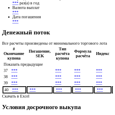
***
раз(а) в год
Валюта выплат
***
Дата погашения
***
Денежный поток
Все расчеты произведены от минимального торгового лота
#
Тип
Погашение,
Формула
Окончание
расчёта
Индекс
SEK
расчёта
купона
купона
Показать предыдущие
37
***
***
***
***
38
***
***
***
***
39
***
***
***
***
40
***
***
***
***
***
Скачать в Excel
Условия досрочного выкупа