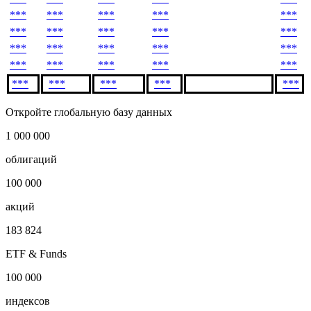
***
***
***
***
***
***
***
***
***
***
***
***
***
***
***
***
***
***
***
***
***
***
***
***
***
Откройте глобальную базу данных
1 000 000
облигаций
100 000
акций
183 824
ETF & Funds
100 000
индексов