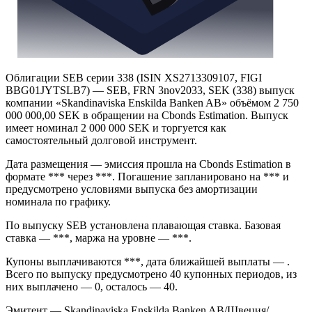
Облигации SEB серии 338 (ISIN XS2713309107, FIGI
BBG01JYTSLB7) — SEB, FRN 3nov2033, SEK (338) выпуск
компании «Skandinaviska Enskilda Banken AB» объёмом 2 750
000 000,00 SEK в обращении на Cbonds Estimation. Выпуск
имеет номинал 2 000 000 SEK и торгуется как
самостоятельный долговой инструмент.
Дата размещения — эмиссия прошла на Cbonds Estimation в
формате *** через ***. Погашение запланировано на *** и
предусмотрено условиями выпуска без амортизации
номинала по графику.
По выпуску SEB установлена плавающая ставка. Базовая
ставка — ***, маржа на уровне — ***.
Купоны выплачиваются ***, дата ближайшей выплаты — .
Всего по выпуску предусмотрено 40 купонных периодов, из
них выплачено — 0, осталось — 40.
Эмитент — Skandinaviska Enskilda Banken AB/Швеция/