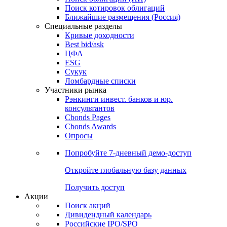
Поиск котировок облигаций
Ближайшие размещения (Россия)
Специальные разделы
Кривые доходности
Best bid/ask
ЦФА
ESG
Сукук
Ломбардные списки
Участники рынка
Рэнкинги инвест. банков и юр.
консультантов
Cbonds Pages
Cbonds Awards
Опросы
Попробуйте
7-дневный
демо-доступ
Откройте глобальную базу данных
Получить доступ
Акции
Поиск акций
Дивидендный календарь
Российские IPO/SPO