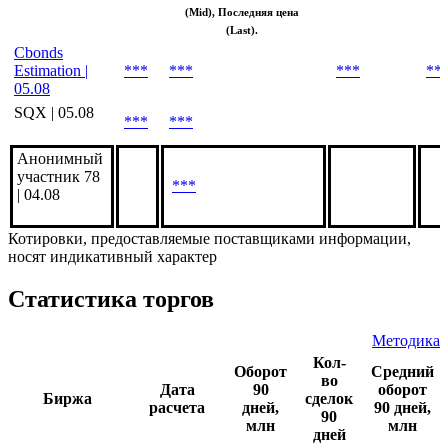
(Mid), Последняя цена
(Last).
Cbonds
Estimation |
***
***
***
**
05.08
SQX | 05.08
***
***
Анонимный
участник 78
***
| 04.08
Котировки, предоставляемые поставщиками информации,
носят индикативный характер
Статистика торгов
Методика
Кол-
Оборот
Средний
во
Дата
90
оборот
Биржа
сделок
расчета
дней,
90 дней,
90
млн
млн
дней