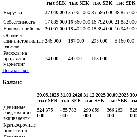
тыс SEK
тыс SEK
тыс SEK
тыс SEK
Выручка
37 940 000
35 065 000
35 686 000
38 825 000
Себестоимость
17 885 000
16 660 000
16 792 000
21 882 000
Валовая прибыль
20 055 000
18 405 000
18 894 000
16 943 000
Общие и
административные
246 000
187 000
295 000
5 160 000
расходы
Расходы на
продажу и
74 000
49 000
168 000
маркетинг
Показать все
Баланс
30.06.2026
31.03.2026
31.12.2025
30.09.2025
30.
тыс SEK
тыс SEK
тыс SEK
тыс SEK
ты
Денежные
524 375
455 783
299 859
366 263
526
средства и их
000
000
000
000
00
эквиваленты
Краткосрочные
инвестиции