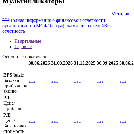
Мультипликаторы
Методика
new
Полная информация о финансовой отчетности
организации по МСФО с графиками показателей
Вся
отчетность
Квартальные
Годовые
Основные показатели
30.06.2026
31.03.2026
31.12.2025
30.09.2025
30.06.
EPS basic
Базовая
***
***
***
***
***
прибыль на
акцию
P/E
Цена/
Прибыль
P/B
Цена/
***
***
***
***
***
Балансовая
стоимость