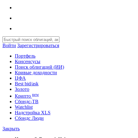
Войти
Зарегистрироваться
Портфель
Консенсусы
Поиск облигаций (ИИ)
Кривые доходности
ЦФА
Best bid/ask
Золото
new
Крипто
Сбондс-ТВ
Watchlist
Надстройка XLS
Сбондс Люди
Закрыть