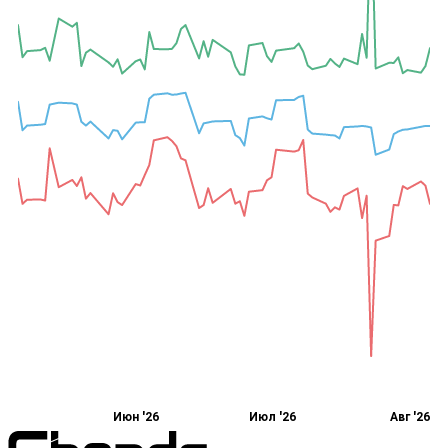
Июн '26
Июл '26
Авг '26