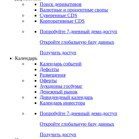
Поиск деривативов
Валютные и процентные свопы
Суверенные CDS
Корпоративные CDS
Попробуйте
7-дневный
демо-доступ
Откройте глобальную базу данных
Получить доступ
Календарь
Календарь событий
Дефолты
Размещения
Оферты
Аукционы госбумаг
Денежный рынок
Дивидендный календарь
Календарь инвестора
Попробуйте
7-дневный
демо-доступ
Откройте глобальную базу данных
Получить доступ