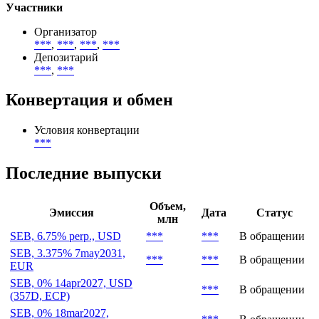
Участники
Организатор
***
,
***
,
***
,
***
Депозитарий
***
,
***
Конвертация и обмен
Условия конвертации
***
Последние выпуски
Объем,
Эмиссия
Дата
Статус
млн
SEB, 6.75% perp., USD
***
***
В обращении
SEB, 3.375% 7may2031,
***
***
В обращении
EUR
SEB, 0% 14apr2027, USD
***
В обращении
(357D, ECP)
SEB, 0% 18mar2027,