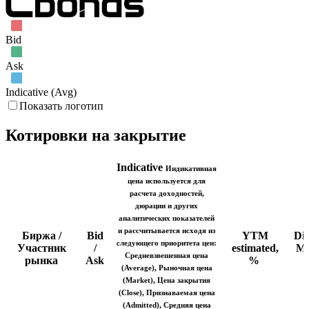
Bid
Ask
Indicative (Avg)
Показать логотип
Котировки на закрытие
Indicative
Индикативная
цена используется для
расчета доходностей,
дюрации и других
аналитических показателей
и рассчитывается исходя из
Биржа /
Bid
YTM
Di
следующего приоритета цен:
Участник
/
estimated,
Ma
Средневзвешенная цена
рынка
Ask
%
б
(Average), Рыночная цена
(Market), Цена закрытия
(Close), Признаваемая цена
(Admitted), Средняя цена