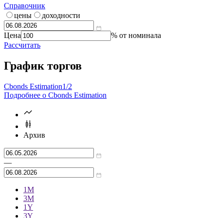
Справочник
цены
доходности
Цена
% от номинала
Рассчитать
График торгов
Cbonds Estimation
1/2
Подробнее о Cbonds Estimation
Архив
—
1М
3М
1Y
3Y