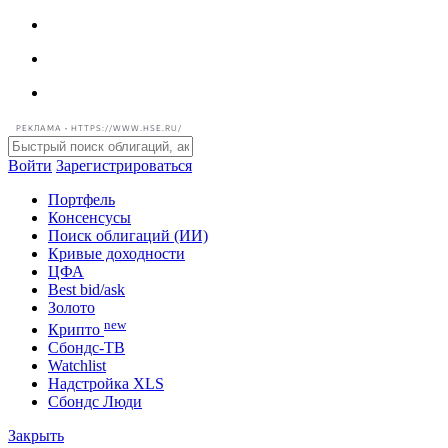
РЕКЛАМА • HTTPS://WWW.HSE.RU/
Войти
Зарегистрироваться
Портфель
Консенсусы
Поиск облигаций (ИИ)
Кривые доходности
ЦФА
Best bid/ask
Золото
new
Крипто
Сбондс-ТВ
Watchlist
Надстройка XLS