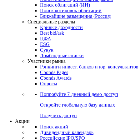
Облигации
Поиски
Поиск облигаций & Карты рынка
Поиск облигаций (ИИ)
Поиск котировок облигаций
Ближайшие размещения (Россия)
Специальные разделы
Кривые доходности
Best bid/ask
ЦФА
ESG
Сукук
Ломбардные списки
Участники рынка
Рэнкинги инвест. банков и юр. консультантов
Cbonds Pages
Cbonds Awards
Опросы
Попробуйте
7-дневный
демо-доступ
Откройте глобальную базу данных
Получить доступ