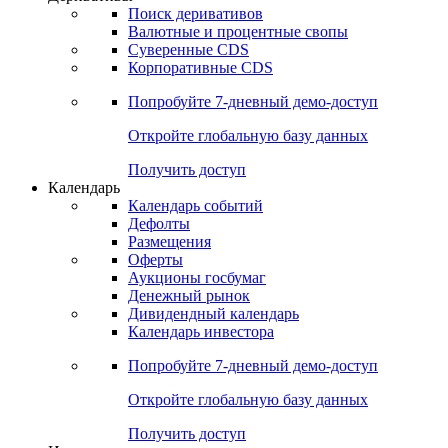
Откройте глобальную базу данных
Получить доступ
Деривативы
Поиск деривативов
Валютные и процентные свопы
Суверенные CDS
Корпоративные CDS
Попробуйте
7-дневный
демо-доступ
Откройте глобальную базу данных
Получить доступ
Календарь
Календарь событий
Дефолты
Размещения
Оферты
Аукционы госбумаг
Денежный рынок
Дивидендный календарь
Календарь инвестора
Попробуйте
7-дневный
демо-доступ