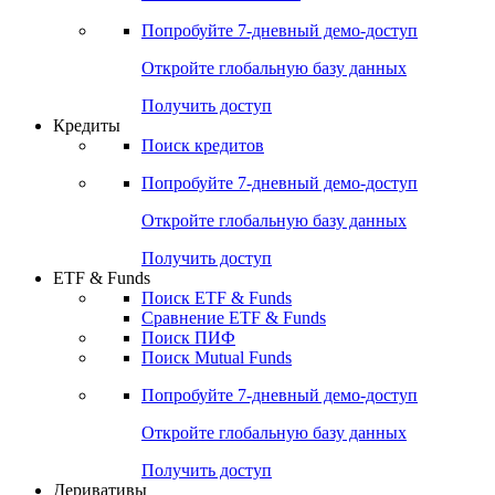
Акции
Поиск акций
Дивидендный календарь
Российские IPO/SPO
Попробуйте
7-дневный
демо-доступ
Откройте глобальную базу данных
Получить доступ
Кредиты
Поиск кредитов
Попробуйте
7-дневный
демо-доступ
Откройте глобальную базу данных
Получить доступ
ETF & Funds
Поиск ETF & Funds
Сравнение ETF & Funds
Поиск ПИФ
Поиск Mutual Funds
Попробуйте
7-дневный
демо-доступ