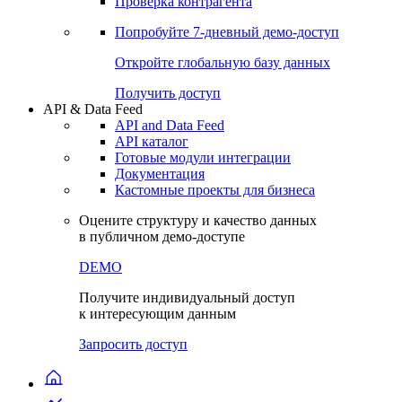
Виджеты акций и облигаций
Чат
Сбондс Люди
Проверка контрагента
Попробуйте
7-дневный
демо-доступ
Откройте глобальную базу данных
Получить доступ
API & Data Feed
API and Data Feed
API каталог
Готовые модули интеграции
Документация
Кастомные проекты для бизнеса
Оцените структуру и качество данных
в публичном демо-доступе
DEMO
Получите индивидуальный доступ
к интересующим данным
Запросить доступ