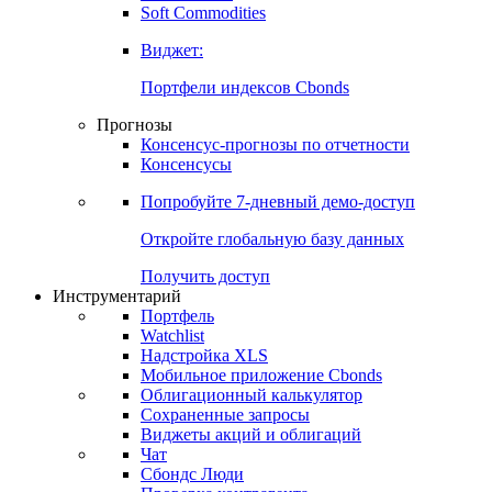
Золото
Нефть
Бензин
Commodities
Soft Commodities
Виджет:
Портфели индексов Cbonds
Прогнозы
Консенсус-прогнозы по отчетности
Консенсусы
Попробуйте
7-дневный
демо-доступ
Откройте глобальную базу данных
Получить доступ
Инструментарий
Портфель
Watchlist
Надстройка XLS
Мобильное приложение Cbonds
Облигационный калькулятор
Сохраненные запросы