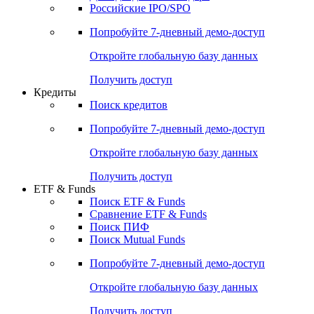
Получить доступ
Акции
Поиск акций
Дивидендный календарь
Российские IPO/SPO
Попробуйте
7-дневный
демо-доступ
Откройте глобальную базу данных
Получить доступ
Кредиты
Поиск кредитов
Попробуйте
7-дневный
демо-доступ
Откройте глобальную базу данных
Получить доступ
ETF & Funds
Поиск ETF & Funds
Сравнение ETF & Funds
Поиск ПИФ
Поиск Mutual Funds
Попробуйте
7-дневный
демо-доступ