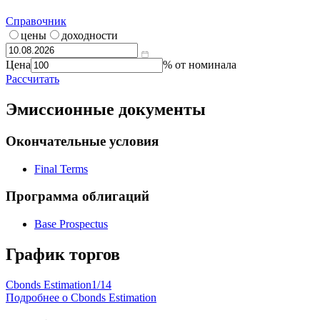
Калькулятор | Расчет от
Что такое
калькулятор?
Справочник
цены
доходности
Цена
% от номинала
Рассчитать
Эмиссионные документы
Окончательные условия
Final Terms
Программа облигаций
Base Prospectus
График торгов