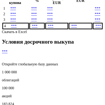
Все расчеты произведены от минимального торгового лота
#
Сумма
Купон,
Погашение,
Окончание
купона,
%
EUR
купона
EUR
1
***
***
***
***
2
***
***
***
***
3
***
***
***
***
4
***
***
***
***
***
Скачать в Excel
Условия досрочного выкупа
***
Откройте глобальную базу данных
1 000 000
облигаций
100 000