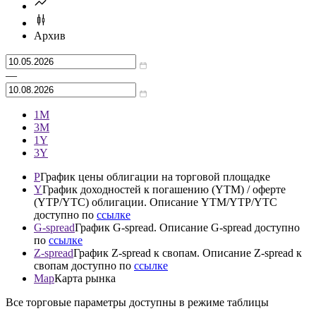
Cbonds Estimation
1/14
Подробнее о Cbonds Estimation
Архив
—
1М
3М
1Y
3Y
P
График цены облигации на торговой площадке
Y
График доходностей к погашению (YTM) / оферте
(YTP/YTC) облигации. Описание YTM/YTP/YTC
доступно по
ссылке
G-spread
График G-spread. Описание G-spread доступно
по
ссылке
Z-spread
График Z-spread к свопам. Описание Z-spread к
свопам доступно по
ссылке