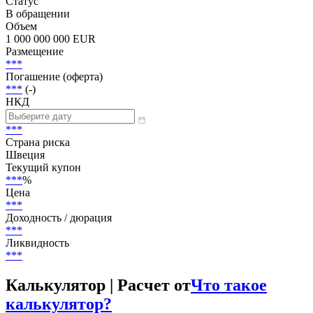
Добавить в Watchlist
Green bonds, Senior Preferred
Статус
В обращении
Объем
1 000 000 000 EUR
Размещение
***
Погашение (оферта)
***
(-)
НКД
***
Страна риска
Швеция
Текущий купон
***
%
Цена
***
Доходность / дюрация
***
Ликвидность
***