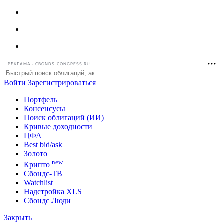
РЕКЛАМА • CBONDS-CONGRESS.RU
Войти
Зарегистрироваться
Портфель
Консенсусы
Поиск облигаций (ИИ)
Кривые доходности
ЦФА
Best bid/ask
Золото
new
Крипто
Сбондс-ТВ
Watchlist