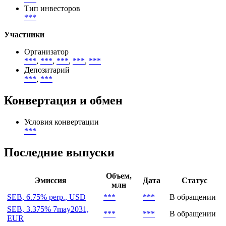
Цена первичного размещения (доходность)
(
***
%)
География размещения
***
Тип инвесторов
***
Участники
Организатор
***
,
***
,
***
,
***
,
***
Депозитарий
***
,
***
Конвертация и обмен
Условия конвертации
***
Последние выпуски
Объем,
Эмиссия
Дата
Статус
млн