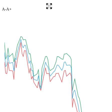
A-
A+