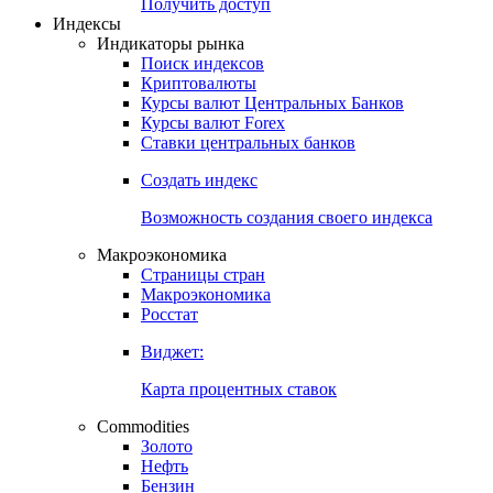
Попробуйте
7-дневный
демо-доступ
Откройте глобальную базу данных
Получить доступ
Индексы
Индикаторы рынка
Поиск индексов
Криптовалюты
Курсы валют Центральных Банков
Курсы валют Forex
Ставки центральных банков
Создать индекс
Возможность создания своего индекса
Макроэкономика
Страницы стран
Макроэкономика
Росстат
Виджет:
Карта процентных ставок