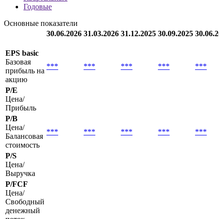
организации по МСФО с графиками показателей
Вся
отчетность
Квартальные
Годовые
Основные показатели
30.06.2026
31.03.2026
31.12.2025
30.09.2025
30.06.
EPS basic
Базовая
***
***
***
***
***
прибыль на
акцию
P/E
Цена/
Прибыль
P/B
Цена/
***
***
***
***
***
Балансовая
стоимость
P/S
Цена/
Выручка
P/FCF