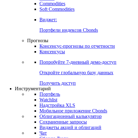
Commodities
Золото
Нефть
Бензин
Commodities
Soft Commodities
Виджет:
Портфели индексов Cbonds
Прогнозы
Консенсус-прогнозы по отчетности
Консенсусы
Попробуйте
7-дневный
демо-доступ
Откройте глобальную базу данных
Получить доступ
Инструментарий
Портфель
Watchlist
Надстройка XLS
Мобильное приложение Cbonds
Облигационный калькулятор