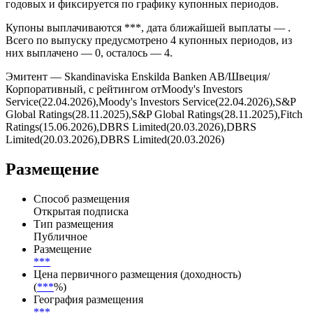
предусмотрено условиями выпуска без амортизации
номинала по графику.
Ставка купона облигации SEB установлена на уровне ***%
годовых и фиксируется по графику купонных периодов.
Купоны выплачиваются ***, дата ближайшей выплаты — .
Всего по выпуску предусмотрено 4 купонных периодов, из
них выплачено — 0, осталось — 4.
Эмитент — Skandinaviska Enskilda Banken AB/Швеция/
Корпоративный, с рейтингом отMoody's Investors
Service(22.04.2026),Moody's Investors Service(22.04.2026),S&P
Global Ratings(28.11.2025),S&P Global Ratings(28.11.2025),Fitch
Ratings(15.06.2026),DBRS Limited(20.03.2026),DBRS
Limited(20.03.2026),DBRS Limited(20.03.2026)
Размещение
Способ размещения
Открытая подписка
Тип размещения
Публичное
Размещение
***