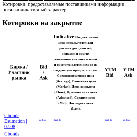
Lang &
Schwarz |
***
***
***
10.08
Котировки, предоставляемые поставщиками информации,
носят индикативный характер
Котировки на закрытие
Indicative
Индикативная
цена используется для
расчета доходностей,
дюрации и других
аналитических показателей
и рассчитывается исходя из
Биржа /
Bid
YTM
YTM
следующего приоритета цен:
Участник
/
Bid
Ask
Средневзвешенная цена
рынка
Ask
(Average), Рыночная цена
(Market), Цена закрытия
(Close), Признаваемая цена
(Admitted), Средняя цена
(Mid), Последняя цена
(Last).
Cbonds