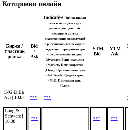
Indicative (Avg)
Показать логотип
Котировки онлайн
Indicative
Индикативная
цена используется для
расчета доходностей,
дюрации и других
аналитических показателей
и рассчитывается исходя из
Биржа /
Bid
I
YTM
YTM
следующего приоритета цен:
Участник
/
Bid
Ask
Средневзвешенная цена
рынка
Ask
(Average), Рыночная цена
(Market), Цена закрытия
(Close), Признаваемая цена
(Admitted), Средняя цена
(Mid), Последняя цена
(Last).
ING-DiBa
AG | 10.08
***
***
*