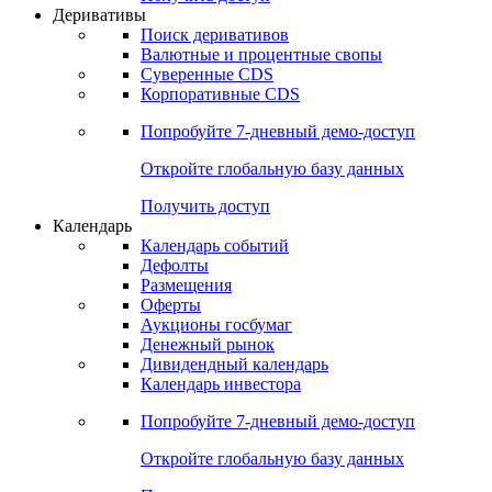
Откройте глобальную базу данных
Получить доступ
Деривативы
Поиск деривативов
Валютные и процентные свопы
Суверенные CDS
Корпоративные CDS
Попробуйте
7-дневный
демо-доступ
Откройте глобальную базу данных
Получить доступ
Календарь
Календарь событий
Дефолты
Размещения
Оферты
Аукционы госбумаг
Денежный рынок
Дивидендный календарь
Календарь инвестора