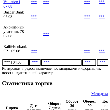
Estimation |
***
***
***
***
07.08
Cbonds
Valuation |
***
***
***
***
07.08
Baader Bank |
07.08
***
***
***
Анонимный
участник 78 |
***
07.08
Raiffeisenbank
CZ | 05.08
***
***
***
*** | 04.08
***
***
***
***
Котировки, предоставляемые поставщиками информации,
носят индикативный характер
Статистика торгов