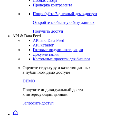
Сохраненные запросы
Виджеты акций и облигаций
Чат
Сбондс Люди
Проверка контрагента
Попробуйте
7-дневный
демо-доступ
Откройте глобальную базу данных
Получить доступ
API & Data Feed
API and Data Feed
API каталог
Готовые модули интеграции
Документация
Кастомные проекты для бизнеса
Оцените структуру и качество данных
в публичном демо-доступе
DEMO
Получите индивидуальный доступ
к интересующим данным