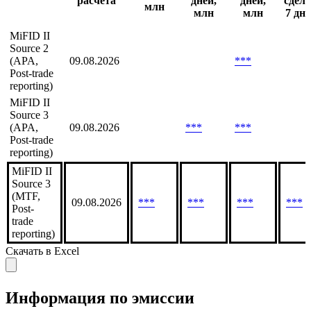
Методика
Оборот
Оборот
Кол
Оборот
Дата
30
90
во
Биржа
7 дней,
расчета
дней,
дней,
сдел
млн
млн
млн
7 дне
MiFID II
Source 2
(APA,
09.08.2026
***
Post-trade
reporting)
MiFID II
Source 3
(APA,
09.08.2026
***
***
Post-trade
reporting)
MiFID II
Source 3
(MTF,
09.08.2026
***
***
***
***
Post-
trade
reporting)
Скачать в Excel