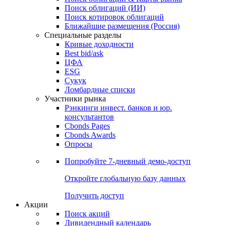
Облигации
Поиски
Поиск облигаций & Карты рынка
Поиск облигаций (ИИ)
Поиск котировок облигаций
Ближайшие размещения (Россия)
Специальные разделы
Кривые доходности
Best bid/ask
ЦФА
ESG
Сукук
Ломбардные списки
Участники рынка
Рэнкинги инвест. банков и юр.
консультантов
Cbonds Pages
Cbonds Awards
Опросы
Попробуйте
7-дневный
демо-доступ
Откройте глобальную базу данных