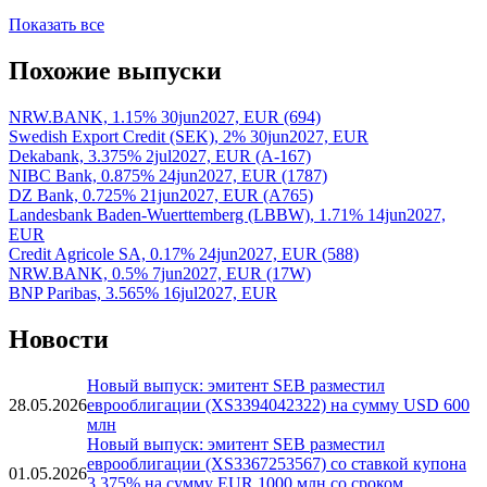
3
...
50
»
Показать все
Похожие выпуски
NRW.BANK, 1.15% 30jun2027, EUR (694)
Swedish Export Credit (SEK), 2% 30jun2027, EUR
Dekabank, 3.375% 2jul2027, EUR (A-167)
NIBC Bank, 0.875% 24jun2027, EUR (1787)
DZ Bank, 0.725% 21jun2027, EUR (A765)
Landesbank Baden-Wuerttemberg (LBBW), 1.71% 14jun2027,
EUR
Credit Agricole SA, 0.17% 24jun2027, EUR (588)
NRW.BANK, 0.5% 7jun2027, EUR (17W)
BNP Paribas, 3.565% 16jul2027, EUR
Новости
Новый выпуск: эмитент SEB разместил
28.05.2026
еврооблигации (XS3394042322) на сумму USD 600