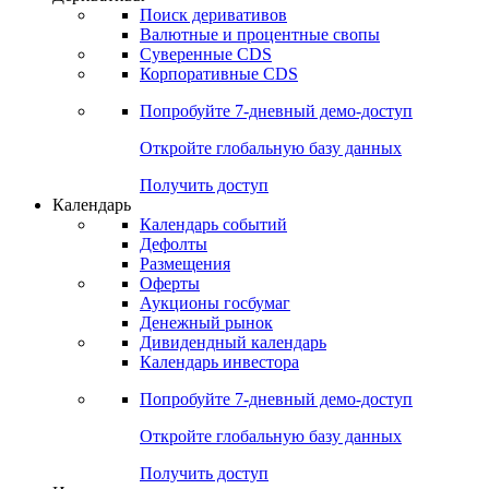
Откройте глобальную базу данных
Получить доступ
Деривативы
Поиск деривативов
Валютные и процентные свопы
Суверенные CDS
Корпоративные CDS
Попробуйте
7-дневный
демо-доступ
Откройте глобальную базу данных
Получить доступ
Календарь
Календарь событий
Дефолты
Размещения
Оферты
Аукционы госбумаг
Денежный рынок
Дивидендный календарь
Календарь инвестора
Попробуйте
7-дневный
демо-доступ