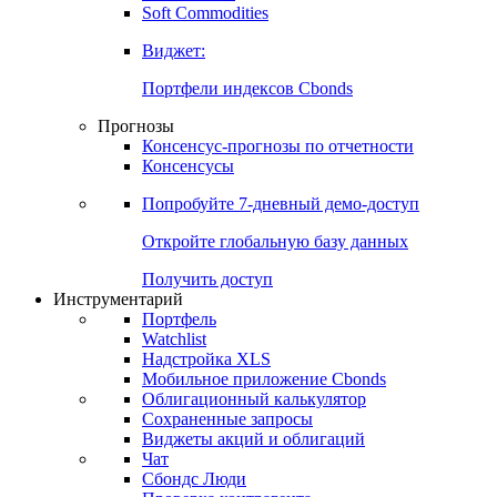
Золото
Нефть
Бензин
Commodities
Soft Commodities
Виджет:
Портфели индексов Cbonds
Прогнозы
Консенсус-прогнозы по отчетности
Консенсусы
Попробуйте
7-дневный
демо-доступ
Откройте глобальную базу данных
Получить доступ
Инструментарий
Портфель
Watchlist
Надстройка XLS
Мобильное приложение Cbonds
Облигационный калькулятор
Сохраненные запросы