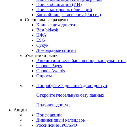
Облигации
Поиски
Поиск облигаций & Карты рынка
Поиск облигаций (ИИ)
Поиск котировок облигаций
Ближайшие размещения (Россия)
Специальные разделы
Кривые доходности
Best bid/ask
ЦФА
ESG
Сукук
Ломбардные списки
Участники рынка
Рэнкинги инвест. банков и юр. консультантов
Cbonds Pages
Cbonds Awards
Опросы
Попробуйте
7-дневный
демо-доступ
Откройте глобальную базу данных
Получить доступ