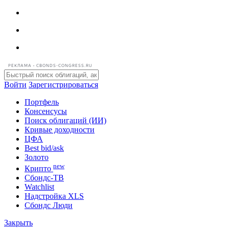
РЕКЛАМА • CBONDS-CONGRESS.RU
Войти
Зарегистрироваться
Портфель
Консенсусы
Поиск облигаций (ИИ)
Кривые доходности
ЦФА
Best bid/ask
Золото
new
Крипто
Сбондс-ТВ
Watchlist
Надстройка XLS