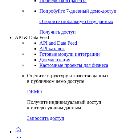
Виджеты акций и облигаций
Чат
Сбондс Люди
Проверка контрагента
Попробуйте
7-дневный
демо-доступ
Откройте глобальную базу данных
Получить доступ
API & Data Feed
API and Data Feed
API каталог
Готовые модули интеграции
Документация
Кастомные проекты для бизнеса
Оцените структуру и качество данных
в публичном демо-доступе
DEMO
Получите индивидуальный доступ
к интересующим данным
Запросить доступ