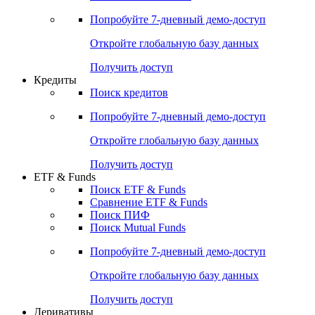
Акции
Поиск акций
Дивидендный календарь
Российские IPO/SPO
Попробуйте
7-дневный
демо-доступ
Откройте глобальную базу данных
Получить доступ
Кредиты
Поиск кредитов
Попробуйте
7-дневный
демо-доступ
Откройте глобальную базу данных
Получить доступ
ETF & Funds
Поиск ETF & Funds
Сравнение ETF & Funds
Поиск ПИФ
Поиск Mutual Funds
Попробуйте
7-дневный
демо-доступ